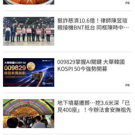
PR
狠詐慈濟10.6億！律師陳昱瑄
親接機BNT抵台 同框陳時中、
張淑芬畫面曝光
009829掌握AI關鍵 大華韓國
KOSPI 50今強勢開募
PR
地下墳墓遷葬…挖3.6米深「已
見400座」！今辦法會安撫祖先