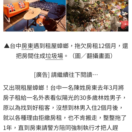
▲台中
房東
遇到租屋蟑螂，拖欠房租12個月，還
把房間住成
垃圾場
。（圖／翻攝畫面）
[廣告] 請繼續往下閱讀…
又出現租屋蟑螂！台中一名陳姓房東去年3月將
房子租給一名外表看似陽光的30多歲林姓男子，
原以為找到好租客，沒想到林男入住2個月後，
就以各種理由拒繳房租，也不肯搬走，整整拖了
1年，直到房東請警方陪同強制執行才把人趕