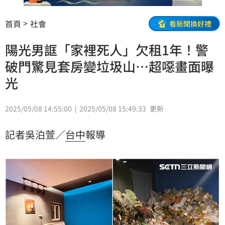
首頁
社會
看新聞換好禮
陽光男誆「家裡死人」欠租1年！警
破門驚見套房變垃圾山…超噁畫面曝
光
2025/05/08 14:55:00
2025/05/08 15:49:33
更新
記者吳泊萱／
台中
報導