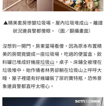
▲精美套房慘變垃圾場，屋內垃圾堆成山，離譜
狀況連員警都傻眼。（圖／翻攝畫面）
沒想到一開門，房東當場看傻，因為原本布置精
美的房間竟變成一座垃圾場，吃過的便當盒、飲
料罐已堆成好幾座
垃圾山
，桌子、床鋪全被埋在
垃圾堆中，始作俑者林男卻躺在垃圾山上呼呼大
睡，屋子裡還有好幾罐裝了尿的寶特瓶，恐怖景
象連員警都直呼太噁心。