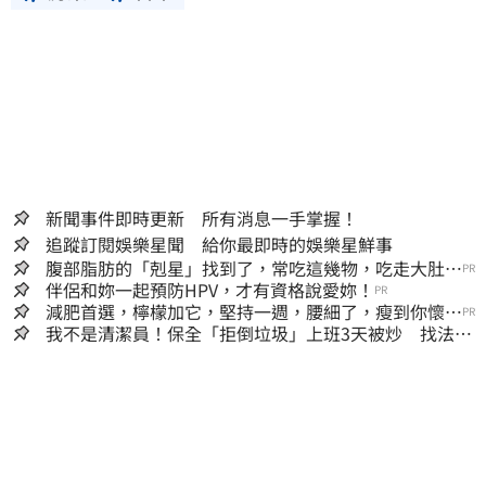
新聞事件即時更新 所有消息一手掌握！
追蹤訂閱娛樂星聞 給你最即時的娛樂星鮮事
腹部脂肪的「剋星」找到了，常吃這幾物，吃走大肚
PR
囊，瘦出小蠻腰
伴侶和妳一起預防HPV，才有資格說愛妳！
PR
減肥首選，檸檬加它，堅持一週，腰細了，瘦到你懷疑
PR
人生
我不是清潔員！保全「拒倒垃圾」上班3天被炒 找法院
討公道結果出爐