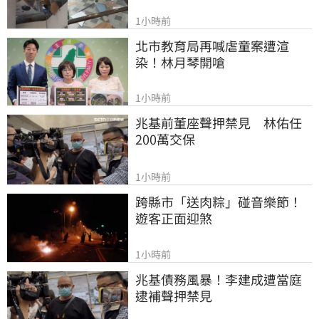
1小時前
北市教育局再喊虐童案遭渲
染！林月琴開嗆
1小時前
兆基前董座聲押禁見　林佑任
200萬交保
1小時前
跨縣市「送肉粽」碰音樂節！
遊客正面迎煞
1小時前
兆基債務風暴！李建成遭當庭
逮補聲押禁見