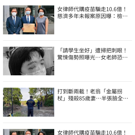
女律師代購疫苗騙走10.6億！
慈濟多年未報案原因曝：檢警
上門才知被騙
「請學生坐好」遭掃把刺眼！
驚悚傷勢照曝光…女老師恐失
明堅持會提告
打到斷兩截！老翁「金屬拐
杖」殘殺85歲妻…半張臉全
爛 行兇原因惹鼻酸
女律師代購疫苗騙走10.6億！