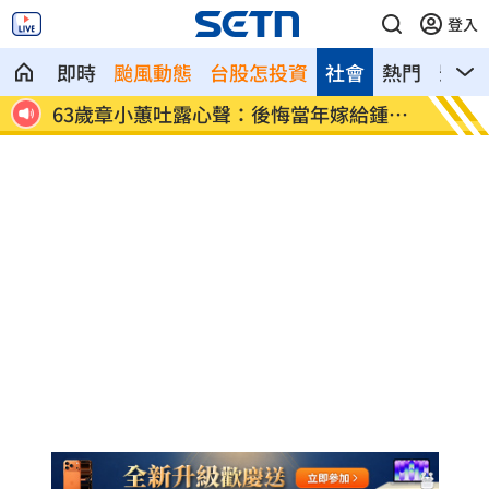
登入
即時
颱風動態
台股怎投資
社會
熱門
影音
查槓
63歲章小蕙吐露心聲：後悔當年嫁給鍾鎮
白海豚
濤
緩