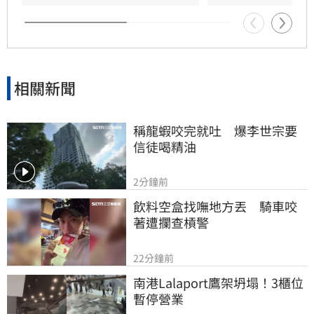
成為蘇巧慧的最強支援。
相關新聞
稱龍蝦咬完就吐　爆李世宗要
信徒喝精油
2分鐘前
飲料空盒找嘸地方丟　騎車咬
著遭攔查槓警
22分鐘前
南港Lalaport鷹架坍塌！3櫃位
暫停營業