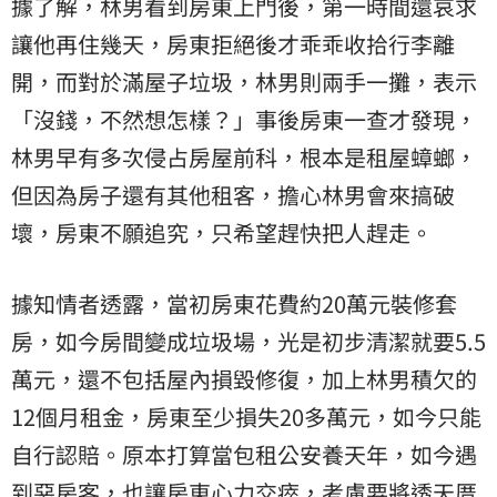
據了解，林男看到房東上門後，第一時間還哀求
讓他再住幾天，房東拒絕後才乖乖收拾行李離
開，而對於滿屋子垃圾，林男則兩手一攤，表示
「沒錢，不然想怎樣？」事後房東一查才發現，
林男早有多次侵占房屋前科，根本是租屋蟑螂，
但因為房子還有其他租客，擔心林男會來搞破
壞，房東不願追究，只希望趕快把人趕走。
據知情者透露，當初房東花費約20萬元裝修套
房，如今房間變成垃圾場，光是初步清潔就要5.5
萬元，還不包括屋內損毀修復，加上林男積欠的
12個月租金，房東至少損失20多萬元，如今只能
自行認賠。原本打算當包租公安養天年，如今遇
到
惡房客
，也讓房東心力交瘁，考慮要將透天厝