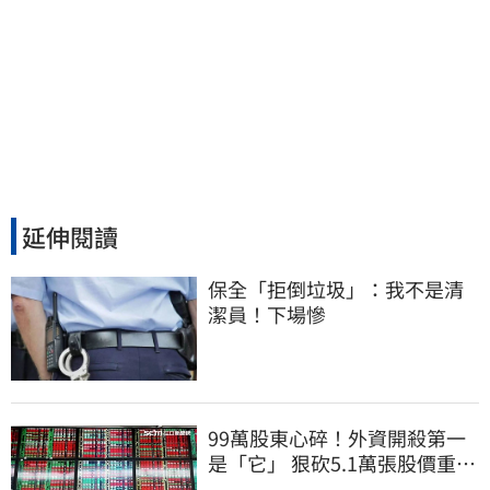
延伸閱讀
保全「拒倒垃圾」：我不是清
潔員！下場慘
99萬股東心碎！外資開殺第一
是「它」 狠砍5.1萬張股價重挫
近5%