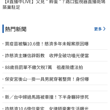
【#直播中LIVE】又見＂孵蛋＂? 路口監視器直播斑鳩
築巢駐足
熱門新聞
更多
買疫苗被騙10.6億！慈濟多年未報案原因曝
詐慈濟主嫌信辟穀教 收押全破功嗑光便當
88歲翁罰單不繳欠稅7萬 祖產險遭法拍
保安宮後山…掛一具男屍穿著整齊！身份曝
新／台中婦過馬路被車撞！下半身輾碎慘死
詐慈濟10.6億住豪宅 女律師豪奢生活曝光