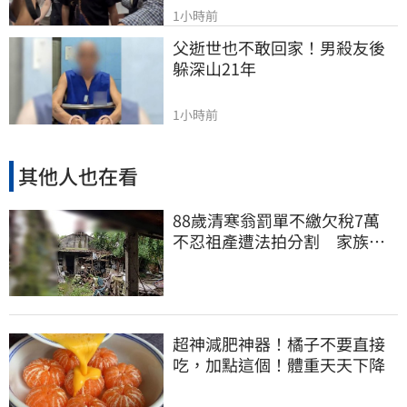
1小時前
父逝世也不敢回家！男殺友後
躲深山21年
1小時前
其他人也在看
88歲清寒翁罰單不繳欠稅7萬
不忍祖產遭法拍分割 家族按
月代繳償債
超神減肥神器！橘子不要直接
吃，加點這個！體重天天下降