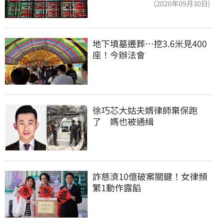
(2020年09月30日)
地下墳墓遷葬…挖3.6米見400
座！今辦法會
徐巧芯大姑夫婿律師棄保跑
了　媽也被通緝
詐慈濟10億破案關鍵！女律頻
繁1動作露餡