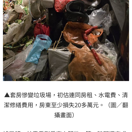
▲套房慘變垃圾場，初估連同房租、水電費、清
潔修繕費用，房東至少損失20多萬元。（圖／翻
攝畫面）