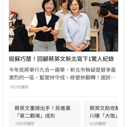
挺蘇巧慧！回顧蔡英文新北寫下1驚人紀錄
今年底將舉行九合一選舉，新北市無疑是競爭最
激烈的一區，藍營拚守成，綠營拚翻轉！國民黨
參選人李四川與民進黨參選人蘇巧慧民調更是呈
-393分鐘前
現五五波。選戰陷入膠著之際，蘇巧慧今（7）
日證實，當初曾拜託前總統蔡英文擔任競選總部
主委時，蔡英文一口就答應。完成兩屆總統任期
蔡英文重磅出手！民進黨
蔡英文助攻蘇巧
的蔡英文，除了挾帶超高人氣之外，新北更是她
「第二戰場」成形
川曝「大咖」應
的「政壇起家厝」，三度在此橫掃百萬票，有望
-369分鐘前
53分鐘前