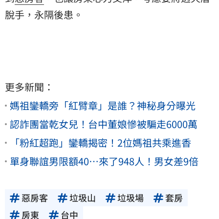
脫手，永隔後患。
更多新聞：
媽祖鑾轎旁「紅臂章」是誰？神秘身分曝光
認詐團當乾女兒！台中董娘慘被騙走6000萬
「粉紅超跑」鑾轎揭密！2位媽祖共乘進香
單身聯誼男限額40…來了948人！男女差9倍
惡房客
垃圾山
垃圾場
套房
房東
台中