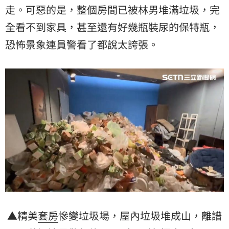
走。可惡的是，整個房間已被林男堆滿垃圾，完
全看不到家具，甚至還有好幾瓶裝尿的保特瓶，
恐怖景象連員警看了都說太誇張。
▲精美
套房
慘變垃圾場，屋內垃圾堆成山，離譜