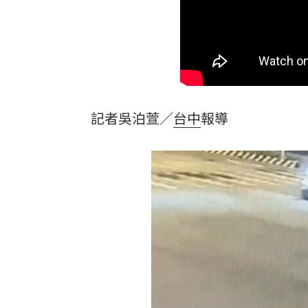
LIVE三立+24小時直播
15:27
三立iNEWS新聞台線上直播
18:00
台彩父親節推新刮刮樂千萬頭獎超「爸
商場戰國來臨 台中「頂奢大道」逐漸
記者吳泊萱／
台中
報導
「拍片人的多重宇宙」職涯論壇9/12登
8國球員齊聚高雄 Formosa 7s掀足球
理想混蛋號召粉絲跨海追星吃美食！
18: