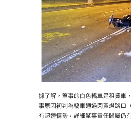
據了解，肇事的白色轎車是租賃車，
事原因初判為轎車通過閃黃燈路口
有超速情勢，詳細肇事責任歸屬仍