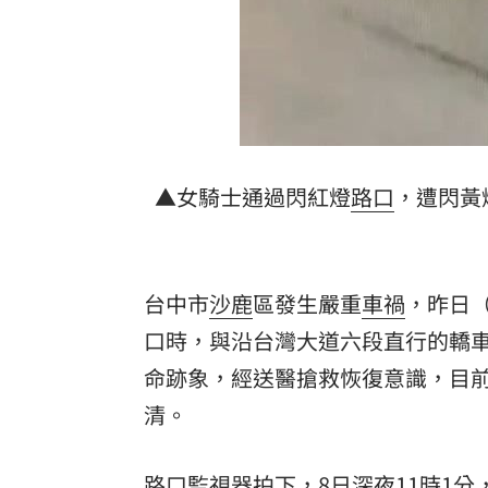
▲女騎士通過閃紅燈
路口
，遭閃黃
台中市
沙鹿
區發生嚴重
車禍
，昨日（
口時，與沿台灣大道六段直行的轎
命跡象，經送醫搶救恢復意識，目
清。
路口監視器拍下，8日深夜11時1分