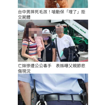
台中男摔死毛孩！嗆動保「埋了」拒
交屍體
亡妹慘遭公公毒手　表姊曝父親節悲
傷現況