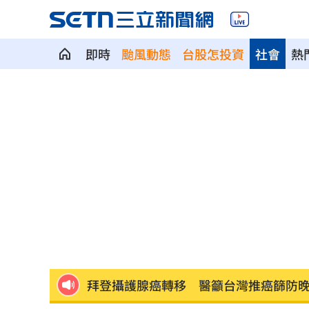
父親出軌自己閨密！鐵肺歌后辛酸人生
即時
颱風動態
台股怎投資
社會
熱
里長表態力挺拚女市長 蘇巧慧回應了
年度大潮8/11起連5天 低窪地區防積淹
燒臘店被砸！背後驚爆千金感情風暴
17:
藍扯蘇巧慧不給里長講話 卓冠廷發聲
11縣市明停水！「最長11小時」影響範
新／貨車掉落多枚105砲彈！卡台13線水
12歲台生陳鈞甯 獲德青少年鋼琴大賽
拜登攝護腺癌轉移 醫籲台灣推癌篩防