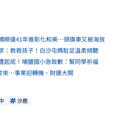
轎睽違41年進彰化和美…頭旗車又被海放
求：救救孩子！白沙屯媽駐足溫柔傾聽
遭起底！埔鹽國小急致歉：幫同學祈福
盡甘來…事業迎轉機、財運大開
中
沙鹿