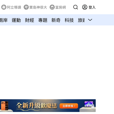
阿立導讀
寶島神很大
富房網
登入
兩岸
運動
財經
專題
新奇
科技
旅遊
汽車
寵物