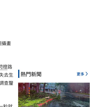
翻攝畫
閃燈
路
熱門新聞
更多
失去生
調查釐
一秒就