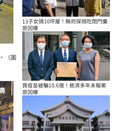
13子女擠10坪屋！縣府探視吃閉門羹
原因曝
。（圖
買疫苗被騙10.6億！慈濟多年未報案
原因曝