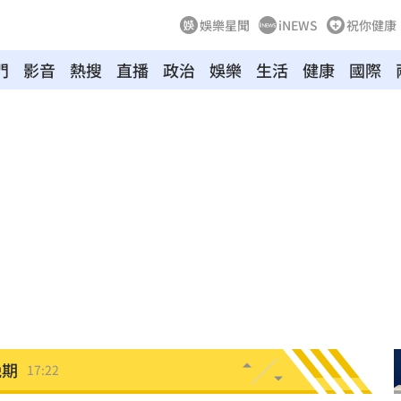
娛樂星聞
iNEWS
祝你健康
曝光
17:33
門
影音
熱搜
直播
政治
娛樂
生活
健康
國際
17:33
水
17:29
28
打臉
17:28
圍曝
17:27
溝
17:26
冠軍
17:25
晚期
17:22