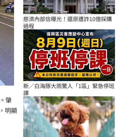
慈濟內部信曝光！還原遭詐10億採購
過程
新／白海豚大雨驚人「1區」緊急停班
課
。肇
，明顯