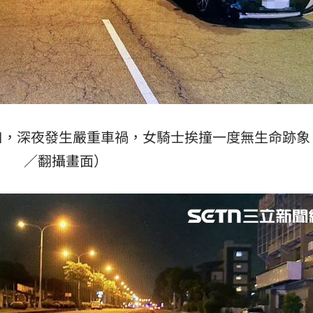
口，深夜發生嚴重車禍，女騎士挨撞一度無生命跡象
／翻攝畫面）