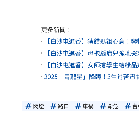
更多新聞：
【白沙屯進香】猜錯媽祖心意！鑾
【白沙屯進香】母抱腦瘤兒跪地哭
【白沙屯進香】女師搶學生結緣品
2025「青龍星」降臨！3生肖苦
閃燈
路口
車禍
命危
台