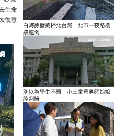
去生命
恢復意
白海豚發威掃北台灣！北市一夜路樹
接連倒
別以為學生不罰！小三童罵男師娘娘
腔判賠