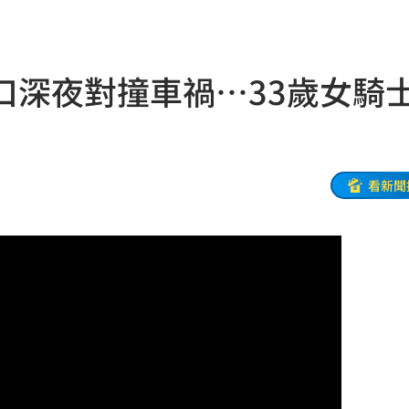
17:20
萬人
17:19
口深夜對撞車禍…33歲女騎
內
17:16
市
17:11
友
17:10
看新聞
補償
17:06
百倍
17:04
幕
17:01
17:00