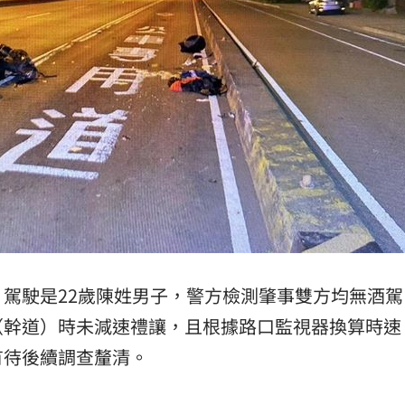
駕駛是22歲陳姓男子，警方檢測肇事雙方均無酒駕
（幹道）時未減速禮讓，且根據路口監視器換算時速
有待後續調查釐清。