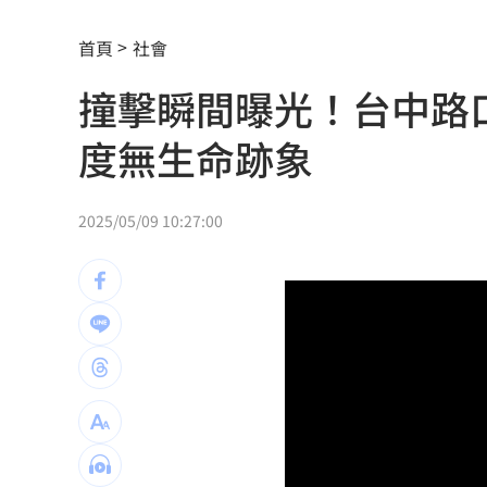
DRAM供需吃緊到2030年！高盛說話了
首頁
社會
白海豚將登陸中國 福建浙江上海撤21
撞擊瞬間曝光！台中路
南投妻喝茫載尪自撞！車全毀2人受困車
度無生命跡象
熊本賑災 福岡佛光山攜物資馳援八代
狂風暴雨吹走內褲！陳世軒神回笑翻網
2025/05/09 10:27:00
海水倒灌基隆愛四路積水 謝國樑研議
越花俏越危險！便宜手機殼遭爆苯超標
金正烈酗酒頻闖禍 曝與台籍妻離婚內
公告7月財報後 散熱王者它目標價飆升
台灣彩券開獎直播中
20:31