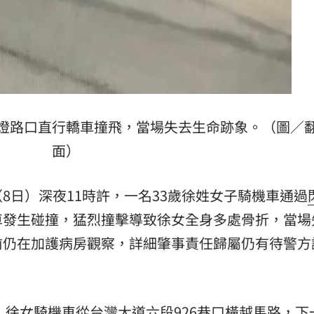
燈路口直行轎車撞飛，當場失去生命跡象。（圖／
面）
8日）深夜11時許，一名33歲徐姓女子騎機車通過
車發生碰撞，猛烈撞擊導致徐女全身多處骨折，當場
前仍在加護病房觀察，詳細肇事責任歸屬仍有待警方
，徐女騎機車從台灣大道六段926巷口橫越馬路，下