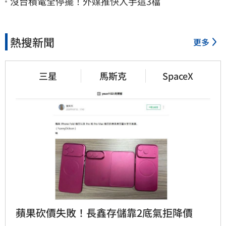
沒台積電全停擺！外媒推快入手這3檔
熱搜新聞
更多
三星
馬斯克
SpaceX
蘋果砍價失敗！長鑫存儲靠2底氣拒降價