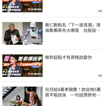
PR
黃仁勳點名「下一波浪潮」鴻
海集團率先大爆發 台股這族
群全面噴出
做到這點才有資格說愛你
PR
兒月給8萬孝親費！她自掏5萬
買平板送孫 一句話愣原地
「傷心不已」