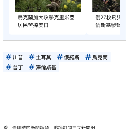
烏克蘭加大攻擊克里米亞　
俄27枚飛彈烏
居民苦撐度日
倫斯基發聲了
川普
土耳其
俄羅斯
烏克蘭
普丁
澤倫斯基
最即時的新聞話題 追蹤訂閱三立新聞網