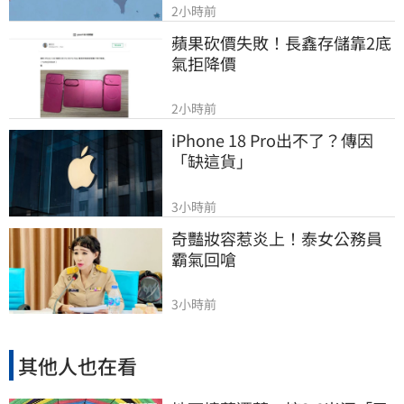
2小時前
蘋果砍價失敗！長鑫存儲靠2底
氣拒降價
2小時前
iPhone 18 Pro出不了？傳因
「缺這貨」
3小時前
奇豔妝容惹炎上！泰女公務員
霸氣回嗆
3小時前
其他人也在看