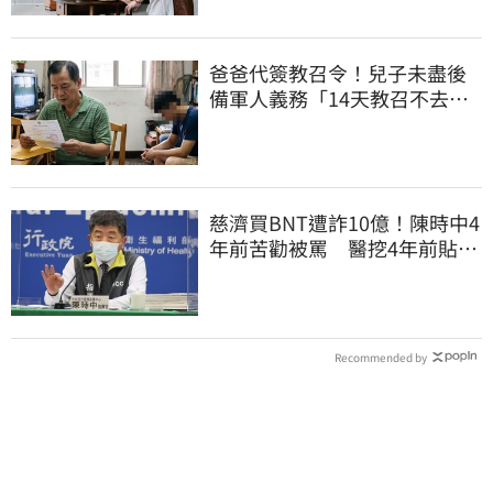
爸爸代簽教召令！兒子未盡後
備軍人義務「14天教召不去」
換3個月刑期
慈濟買BNT遭詐10億！陳時中4
年前苦勸被罵 醫挖4年前貼
文：藍白全翻車
Recommended by