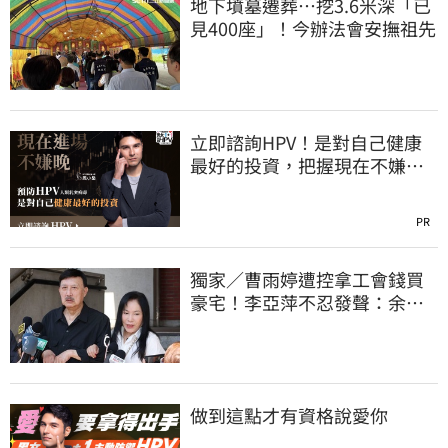
地下墳墓遷葬…挖3.6米深「已
見400座」！今辦法會安撫祖先
立即諮詢HPV！是對自己健康
最好的投資，把握現在不嫌
晚！
PR
獨家／曹雨婷遭控拿工會錢買
豪宅！李亞萍不忍發聲：余天
管工會都貼錢
做到這點才有資格說愛你