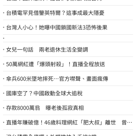
台積電罕見借鑒英特爾？這事成最大隱憂
台灣人小心！她曝中國鎖國新法3恐怖後果
女兒一句話 兩老退休生活全變調
50萬網紅遭「爆頭射殺」！直播全程放送
傘兵600米墜地摔死…官方噤聲、畫面瘋傳
國庫空了？中國啟動全球大追稅
存款8000萬翁 曝老後孤寂真相
直播年賺破億！46歲料理網紅「肥大叔」離世 曾連
播17小時辛酸面曝