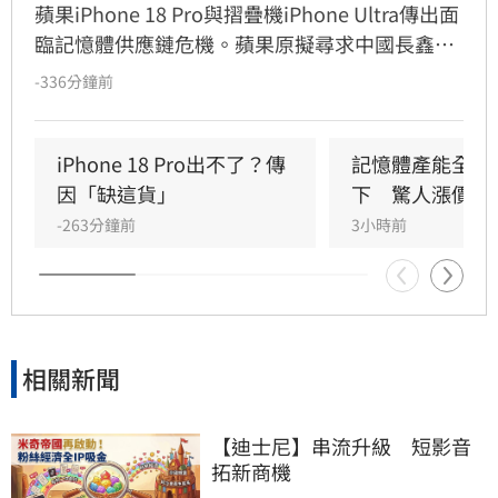
蘋果iPhone 18 Pro與摺疊機iPhone Ultra傳出面
臨記憶體供應鏈危機。蘋果原擬尋求中國長鑫存
儲（CXMT）降低DRAM採購成本，卻因AI需求推
-336分鐘前
升記憶體價格，遭長鑫拒絕降價。長鑫憑藉中國
市場龐大訂單及高產能底氣，報價甚至與三星、
SK海力士相當。受記憶體成本飆升影響，市場預
iPhone 18 Pro出不了？傳
記憶體產能全被
測iPhone 18 Pro售價恐漲至1299美元，摺疊機
因「缺這貨」
下　驚人漲價潮
更可能突破2000美元大關，成為史上最貴
-263分鐘前
3小時前
iPhone。此價格調整反映全球記憶體供需失衡，
恐進一步推高蘋果全系列產品定價，引發市場高
度關注。
相關新聞
【迪士尼】串流升級　短影音
拓新商機