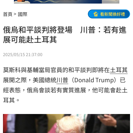
首頁
國際
看新聞換好禮
俄烏和平談判將登場 川普：若有進
展可能赴土耳其
2025/05/15 21:37:00
莫斯科與基輔當局官員的和平談判即將在
土耳其
展開之際，美國總統
川普
（Donald Trump）已
經表態，俄烏會談若有實質進展，他可能會赴土
耳其。