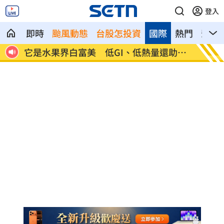
登入
即時
颱風動態
台股怎投資
國際
熱門
影音
的結
它是水果界白富美 低GI、低熱量還助排
摯友「
便
哭！