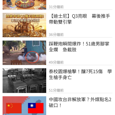
31分鐘前
【迪士尼】Q3亮眼　幕後推手
帶動雙引擎
36分鐘前
踩鞭炮瞬間爆炸！51歲男腳掌
全爛　急截肢
49分鐘前
泰校園爆槍擊！釀7死15傷　學
生槍手身亡
51分鐘前
中國攻台非解放軍？外媒點名2
破口！