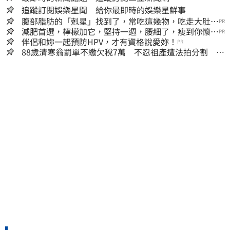
追蹤訂閱娛樂星聞 給你最即時的娛樂星鮮事
腹部脂肪的「剋星」找到了，常吃這幾物，吃走大肚
PR
囊，瘦出小蠻腰
減肥首選，檸檬加它，堅持一週，腰細了，瘦到你懷疑
PR
人生
伴侶和妳一起預防HPV，才有資格說愛妳！
PR
88歲清寒翁罰單不繳欠稅7萬 不忍祖產遭法拍分割 家
族按月代繳償債