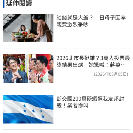
延伸閱讀
給錢就是大爺？　日母子因孝
親費激烈爭吵
2026北市長挺誰？3萬人投票最
終結果出爐 她驚喊：蔣萬安
真該緊張了
(2026年05月05日)
斷交國200萬磅蝦遭我友邦封
殺！業者慘叫