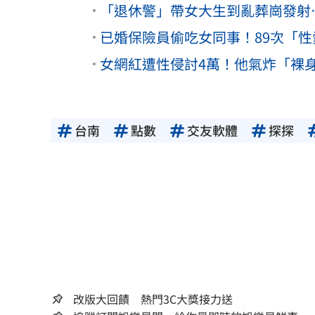
「退休警」帶女大生到亂葬崗發射
已婚保險員偷吃女同事！89次「性
女網紅遭性侵討4萬！他氣炸「裸身
台南
點數
交友軟體
探探
改版大回饋 熱門3C大獎接力送