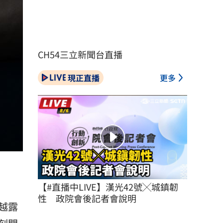
CH54三立新聞台直播
現正直播
更多
【#直播中LIVE】漢光42號╳城鎮韌
性　政院會後記者會說明
越露