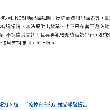
包括LINE對話紀錄截圖、反詐騙資訊記錄表等，
式有違常情，無法提供出貨單，也不是在營業處交貨
因而不採信其言詞；且吳男犯後始終否認犯行，犯後
他8月有期徒刑。可上訴。
全帽打Ｘ槍！「乾掉白白的」她怒報警提告