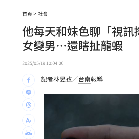
酒駕4次全罰錢了事！男第5度酒駕直接
首頁
社會
國巨、華新科同步走弱 它逆勢狂飆5%
他每天和妹色聊「視訊
防空演習「手機變慢30分鐘」影響一次
女變男⋯還瞎扯龍蝦
白海豚強風恐吹翻卡車！日氣象廳路徑
AI記憶體發威！ 施振榮力挺這神企
11:41
2025/05/19 10:04:00
鄭明典：「1現象」會影響颱風路徑、強
記者林昱孜／
台南
報導
真相只有一個！劍湖山柯南主題房華麗
咳一下就漏尿？醫揭女性尿失禁「4徵兆
苦茶油波及 永豐餘揭受騙內幕：仍挺
帥哥露胸肌！哄送玉鐲…女子墜愛河結