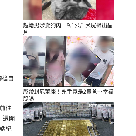
越籍男涉賣狗肉！9.1公斤犬屍掃出晶
片
掏槍自
膠帶封屍董座！兇手竟是2寶爸…幸福
照曝
，前往
，還開
話紀