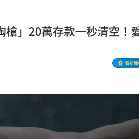
入獄
11:51
11:48
掏槍」20萬存款一秒清空！
看
11:48
曝
11:44
看新聞
度
11:40
登場
11:38
」
11:38
在地
11:36
局曝
11:34