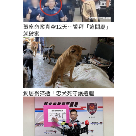
董座命案真空12天…警拜「這間廟」
就破案
獨居翁猝逝！忠犬死守護遺體