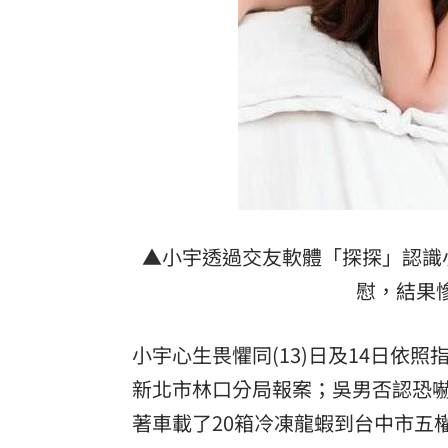
▲小宇透過交友軟體「探探」認識
慰，結果慘
小宇心生畏懼同(13)日及14日依
新北市林口分局報案；吳男否認恐嚇
著車載了20箱冷凍龍蝦到台中市五