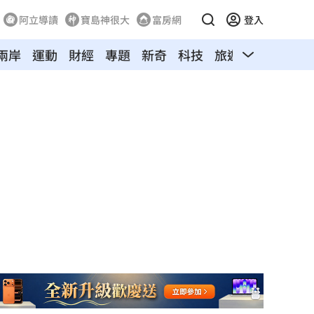
阿立導讀
寶島神很大
富房網
登入
兩岸
運動
財經
專題
新奇
科技
旅遊
汽車
寵物