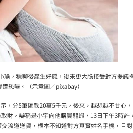
小瑜，穩聊後產生好感，後來更大膽接受對方提議
遭恐嚇。（示意圖／pixabay）
照指示，分5筆匯款20萬5千元，後來，越想越不甘心
取財，辯稱是小宇向他購買龍蝦，13日下午3時許
權交流道送貨，根本不知道對方真實姓名手機，且對