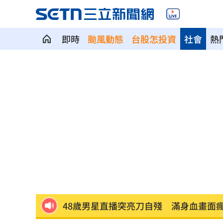
即時
颱風動態
台股怎投資
社會
熱
龜速白海豚颱風！外圍環流影響足足48
模擬戰時護送 賴清德參演萬鈞計劃畫
禾浩辰受極刑逼供 滿臉鮮血頭遭塞水
削弱抵抗意志！中國「癱瘓台北」3手段
李子森突「單膝下跪求婚」 杜忻恬反
48歲男星直播突亮刀自殘 滿身血畫面