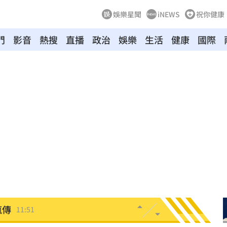
娛樂星聞
iNEWS
祝你健康
門
影音
熱搜
直播
政治
娛樂
生活
健康
國際
小時
11:58
面曝
11:56
池
11:55
曝
11:55
應曝
11:53
瘋傳
11:51