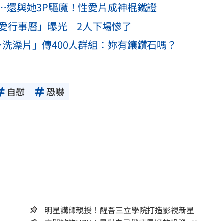
⋯還與她3P驅魔！性愛片成神棍鐵證
愛行事曆」曝光 2人下場慘了
洗澡片」傳400人群組：妳有鑲鑽石嗎？
自慰
恐嚇
明星講師親授！醒吾三立學院打造影視新星