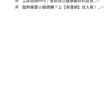
立即諮詢HPV！是對自己健康最好的投資...
PR
臨時需要小額週轉？上【易借網】找人幫！...
PR