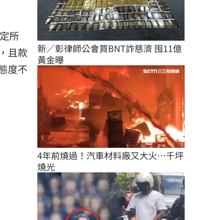
認定所
新／彰律師公會買BNT詐慈濟 囤11億
，且款
黃金曝
態度不
4年前燒過！汽車材料廠又大火…千坪
燒光