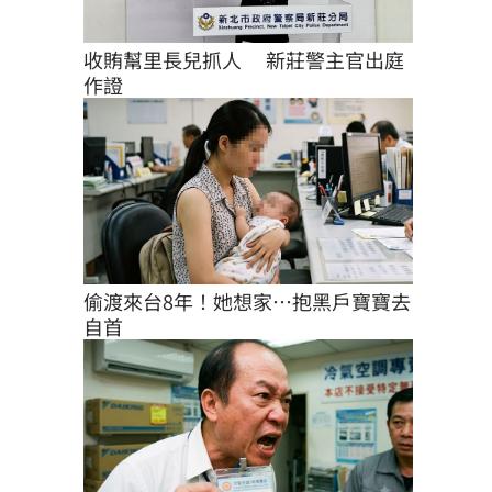
收賄幫里長兒抓人 　新莊警主官出庭
作證
偷渡來台8年！她想家…抱黑戶寶寶去
自首