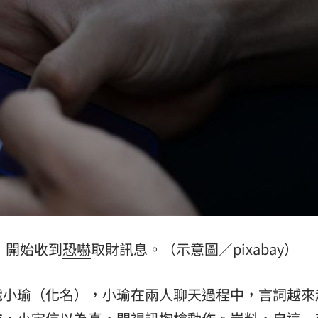
義？
11:33
歉了
11:32
11:32
怒轟
11:26
可能
12:00
，開始收到
恐嚇
取財訊息。（示意圖／pixabay）
」
18:00
識小瑜（化名），小瑜在兩人聊天過程中，言詞越來
意
13:00