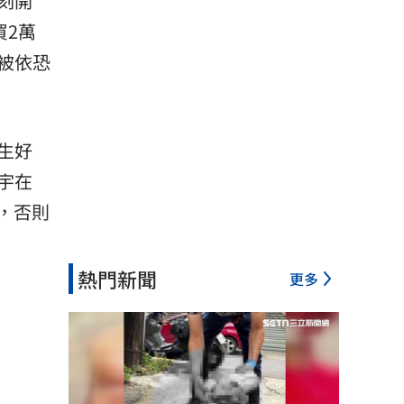
刻開
買2萬
被依恐
生好
宇在
數，否則
熱門新聞
更多