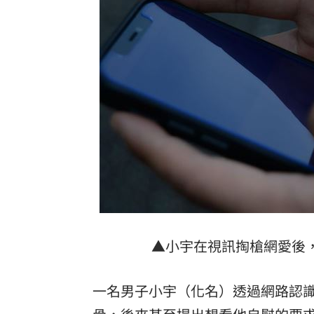
藍白大刪預算 蔡其昌：癱瘓國家有意
台中市公告AI生成配中國國徽？市府道
88歲翁罰單不繳欠稅7萬 祖產險遭法拍
「央行總裁惱羞成怒」真相曝 阮慕驊
台灣彩券開獎直播中
20:31
LIVE三立+24小時直播
15:27
三立iNEWS新聞台線上直播
18:00
市場到酒場料理！可果美蕃茄醬創無限
▲小宇在視訊掏槍網愛後
父親節送會拉筋的按摩椅 爸爸「筋歡喜
一名男子小宇（化名）透過網路認
油品食安事件引關注 挑選保健食品要注