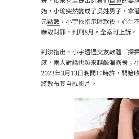
骨，後來甚至提出想看他
自慰
的要
始，小瑜突然變成了吳姓男子，拿著
酷澎「爸氣父親節」國際官方品牌齊聚
元
點數
，小宇依指示匯款後，心生
罕病博士彭士齊 輪椅上的生命覺醒！
11
嚇取財罪，判刑8月。全案可上訴。
判決指出，小宇透過
交友軟體
「
探
感，兩人對話也越來越鹹濕露骨；
2023年3月13日晚間10時許，
將散布其自慰影片。