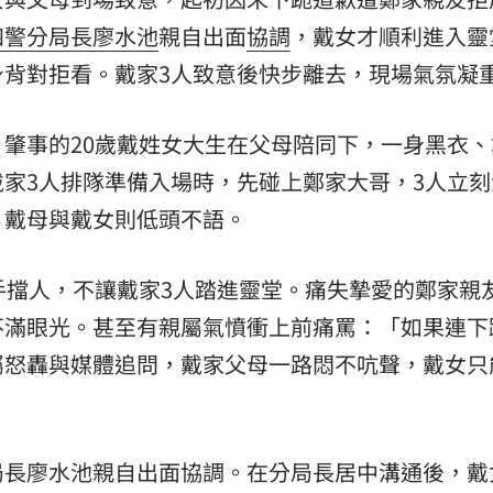
四警分局長
廖水池
親自出面
協調
，戴女才順利進入靈
:00
身背對拒看。戴家3人致意後快步離去，現場氣氛凝
11:00
肇事的20歲戴姓女大生在父母陪同下，一身黑衣、
家3人排隊準備入場時，先碰上鄭家大哥，3人立刻
，戴母與戴女則低頭不語。
手擋人，不讓戴家3人踏進靈堂。痛失摯愛的鄭家親
不滿眼光。甚至有親屬氣憤衝上前痛罵：「如果連下
屬怒轟與媒體追問，戴家父母一路悶不吭聲，戴女只
局長廖水池親自出面協調。在分局長居中溝通後，戴