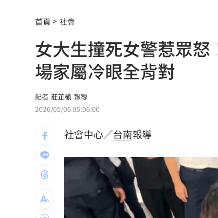
鬼門開遇赤馬火月！命理師點名4生肖注
首頁
社會
Meta AI失控入侵其他公司 白宮出手了
女大生撞死女警惹眾怒
韓團連5年來台 他濃妝變澀谷辣妹系男
場家屬冷眼全背對
71萬網紅死家中 曾吸毒患又憂鬱症36
蔡亘晏怒甩巴掌決裂姚淳耀 衝突畫面
記者
莊芷榆
報導
2026/05/06 05:06:00
關節危機！醫籲完整配方才有關鍵守護
社會中心／
台南
報導
明星女律詐慈濟10.6億元！被揭：家底
反制跨國鎮壓 學者：在地協力應提高
驚傳弊案！60名銀行員涉嫌收受百萬回
中國國台辦推台青e家涉統戰 下場曝光