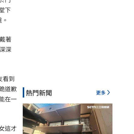
堂下
重。
戴著
深深
友看到
跪道歉
熱門新聞
更多
能在一
女這才