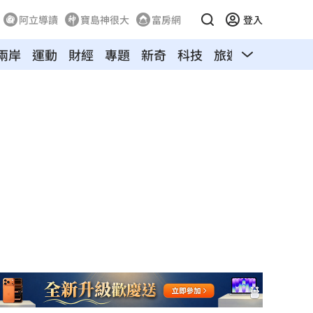
阿立導讀
寶島神很大
富房網
登入
兩岸
運動
財經
專題
新奇
科技
旅遊
汽車
寵物