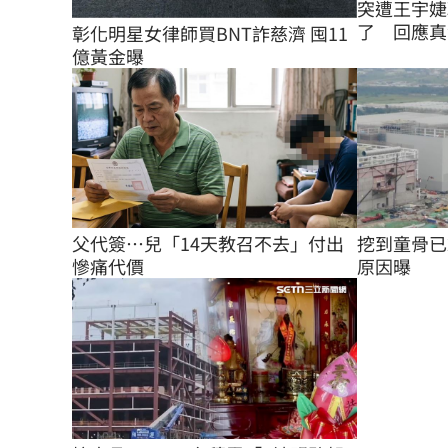
突遭王宇婕
了 回應真
彰化明星女律師買BNT詐慈濟 囤11
億黃金曝
父代簽…兒「14天教召不去」付出
挖到童骨已
慘痛代價
原因曝