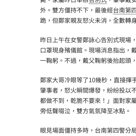
外。雙方僵持不下，最後經
台南第
罕病博士彭士齊 輪椅上的生命覺醒！
11
跪，但鄭家親友怒火未消，全數轉
酷澎「爸氣父親節」國際官方品牌齊聚
昨日上午在女警鄭詠心告別式現場，
口罩現身殯儀館。現場消息指出，戴
一鞠躬。不過，戴父鞠躬後抬起頭
鄭家大哥冷眼等了10幾秒，直接揮
肇事者，怒火瞬間爆發，紛紛投以
都做不到，乾脆不要來！」面對家
旁低聲啜泣，雙方氣氛降至冰點。
眼見場面僵持多時，台南第四警分