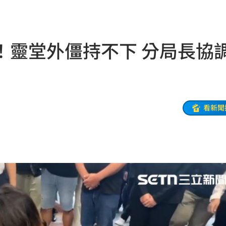
意
18:10
18:08
！靈堂外僵持不下 分局長協
生
18:06
歲亡
18:06
流出
18:06
看新聞
力
18:00
雄厚
18:00
罪刑
17:57
扣
17:54
17:53