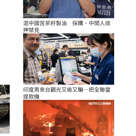
混中國苦茶籽製油　採購、中間人收
押禁見
印度男來台觀光又偷又騙…把全聯當
提款機