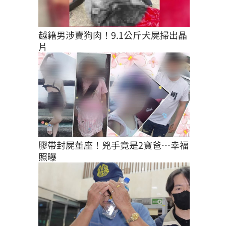
越籍男涉賣狗肉！9.1公斤犬屍掃出晶
片
膠帶封屍董座！兇手竟是2寶爸…幸福
照曝