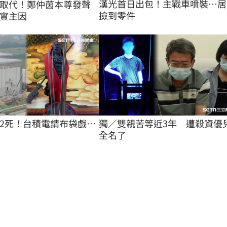
漢光首日出包！主戰車噴裝…居
取代！鄭仲茵本尊發聲
撿到零件
實主因
2死！台積電請布袋戲…
獨／雙親苦等近3年　遭殺資優
全名了