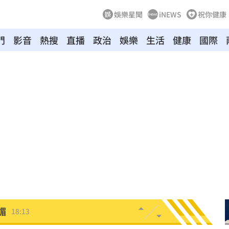
娛樂星聞
iNEWS
祝你健康
門
影音
熱搜
直播
政治
娛樂
生活
健康
國際
業
18:16
光
18:16
15
暖舉
18:15
媚
18:13