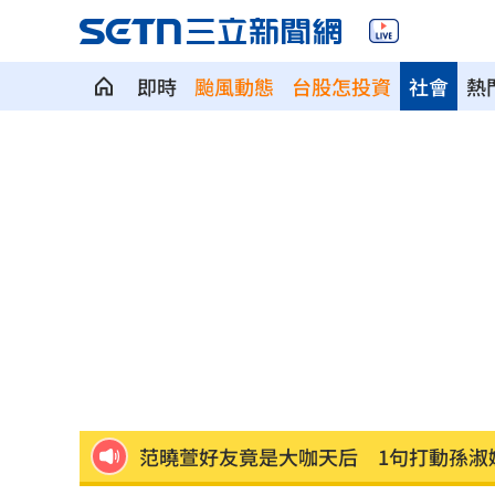
即時
颱風動態
台股怎投資
社會
熱
韓股慘跌爆金融危機？惠譽揭恐衝擊2產
是否對饒慶鈴開罰？陸委會表態了
18:16
金曲男星突宣布「單飛」超狂新身分曝
理想混蛋號召粉絲跨海追星吃美食！
18:
Mina遭網暴離世！曾並肩追星路人淚憶
范曉萱好友竟是大咖天后 1句打動孫淑