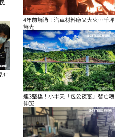
民
4年前燒過！汽車材料廠又大火…千坪
燒光
兒有
連3墜橋！小半天「包公夜審」替亡魂
伸冤