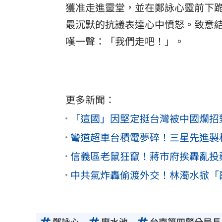
獲准走進靈堂，並在鄭詠心靈前下
最沉默的抗議表達心中憤怒。致意
嘆一聲：「我們走吧！」。
更多新聞：
「這國」因堅定挺台灣被中國爛招
彎道超車台積電夢碎！三星先進製
信義區老鼠狂竄！蔣市府挨轟亂投
中共氣炸轟偷渡外交！林濁水掀「
鄭詠心
廖水池
台南第四警分局長