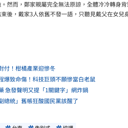
跪。然而，鄭家親屬完全無法原諒，全體冷冷轉身背
結束後，戴家3人依舊不發一語，只聽見戴父在女兒
對付！柑橘產業迎慘冬
程爆致命傷！科技巨頭不願慘當白老鼠
藥 急發聲明又提「1關鍵字」網炸鍋
副總統」舊帳狂酸國民黨該醒了
台南
告別式
協調