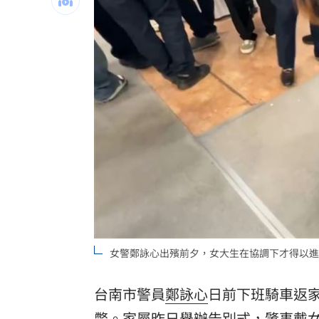
高橋文哉首來台 &TEAM成員K錄影喊
股民心碎！外資狠殺7金融「這檔最慘」
割頸受害少年名公開！家屬捐500萬獎學
老婦遭看護餵食「加熱狗糧」 慘冤死
台灣彩券開獎直播中
20:31
LIVE三立+24小時直播
15:27
三立iNEWS新聞台線上直播
18:00
市場到酒場料理！可果美蕃茄醬創無限
女警鄭詠心出殯前夕，女大生在協調下才得以進
父親節送會拉筋的按摩椅 爸爸「筋歡喜
台南市警員
鄭詠心
日前下班騎車返家
油品食安事件引關注 挑選保健食品要注
斃。家屬昨日舉辦
告別式
，肇事戴