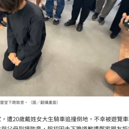
話台粉
17:53
17:46
金
17:45
家中
17:44
可能
12:00
靈堂下跪致意。（圖／翻攝畫面）
」
18:00
，遭20歲戴姓女大生騎車追撞倒地，不幸被遊覽車
意
13:00
女與父母到場致意，起初因未下跪道歉遭鄭家親友拒