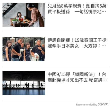
兒月給8萬孝親費！她自掏5萬
買平板送孫 一句話愣原地
「傷心不已」
傳患自閉症！19歲泰國王子捷
運牽手日本美女 大方認：
「我在追她」
中國9/15爆「鎖國新法」！台
商赴機場才知出不去 秘密邊控
合法化
Recommended by