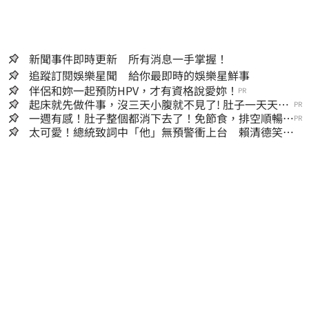
新聞事件即時更新 所有消息一手掌握！
追蹤訂閱娛樂星聞 給你最即時的娛樂星鮮事
伴侶和妳一起預防HPV，才有資格說愛妳！
PR
起床就先做件事，沒三天小腹就不見了! 肚子一天天變
PR
小！
一週有感！肚子整個都消下去了！免節食，排空順暢就
PR
夠
太可愛！總統致詞中「他」無預警衝上台 賴清德笑
喊：卸任再交棒給你