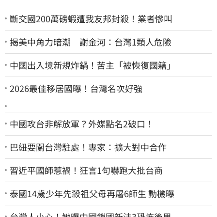
斷交國200萬磅蝦遭我友邦封殺！業者慘叫
揭美中角力暗潮 謝金河：台灣1類人危險
中國出入境新規炸鍋！苦主「被恢復國籍」
2026最佳移居國曝！台灣名次好強
中國攻台非解放軍？外媒點名2破口！
巴紐要關台灣駐處！專家：擴大對中合作
習近平國師惹禍！狂言1句嚇跑大批台商
泰國14歲少年先殺祖父母再屠6師生 動機曝
台灣人小心！她曝中國鎖國新法3恐怖後果