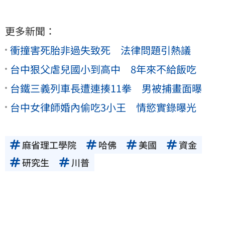
更多新聞：
衝撞害死胎非過失致死 法律問題引熱議
台中狠父虐兒國小到高中 8年來不給飯吃
台鐵三義列車長遭連揍11拳 男被捕畫面曝
台中女律師婚內偷吃3小王 情慾實錄曝光
麻省理工學院
哈佛
美國
資金
研究生
川普