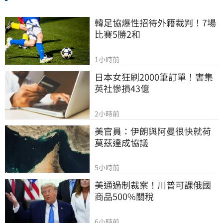
韓足協爆性招待外籍裁判！7場
比賽5勝2和
1小時前
日本女狂刷2000筆訂單！害集
英社慘損43億
2小時前
美官員：伊朗與阿曼很快就荷
莫茲達成協議
5小時前
美通過制裁案！川普可課俄國
商品500%關稅
6小時前