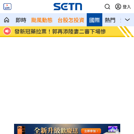
登入
即時
颱風動態
台股怎投資
國際
熱門
影音
發聲
發新冠藥拉票！郭再添陸妻二審下場慘
父親節
盾