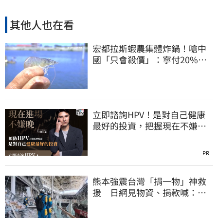
其他人也在看
宏都拉斯蝦農集體炸鍋！嗆中
國「只會殺價」：寧付20%關
稅賣白蝦給台灣
立即諮詢HPV！是對自己健康
最好的投資，把握現在不嫌
晚！
PR
熊本強震台灣「捐一物」神救
援 日網見物資、捐款喊：比
政府還有愛