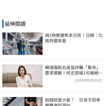
延伸閱讀
捐1物救援熊本災民！日網：比
政府還有愛
賴瑞隆點名疫苗詐騙「幫兇」
要求道歉！柯志恩嗆1句被網罵
爆
(2026年05月20日)
給錢就是大爺？　日母子因孝
親費激烈爭吵