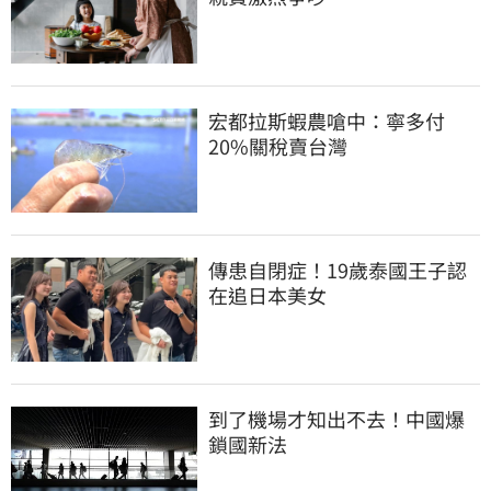
宏都拉斯蝦農嗆中：寧多付
20%關稅賣台灣
傳患自閉症！19歲泰國王子認
在追日本美女
到了機場才知出不去！中國爆
鎖國新法