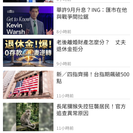
華許9月升息？ING：匯市在他
與戰爭間拉鋸
8小時前
老後離婚財產怎麼分？　丈夫
退休金拒分
9小時前
新／四指齊揚！台指期飆破500
點
11小時前
長尾獼猴失控狂襲居民！官方
追查異常原因
11小時前