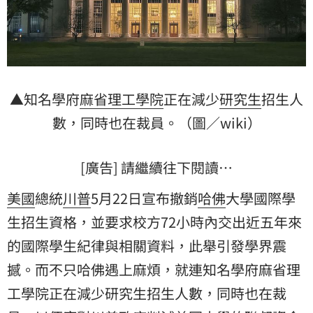
▲知名學府
麻省理工學院
正在減少
研究生
招生人
數，同時也在裁員。（圖／wiki）
[廣告] 請繼續往下閱讀…
美國
總統
川普
5月22日宣布撤銷
哈佛
大學國際學
生招生資格，並要求校方72小時內交出近五年來
的國際學生紀律與相關資料，此舉引發學界震
撼。而不只哈佛遇上麻煩，就連知名學府麻省理
工學院正在減少研究生招生人數，同時也在裁