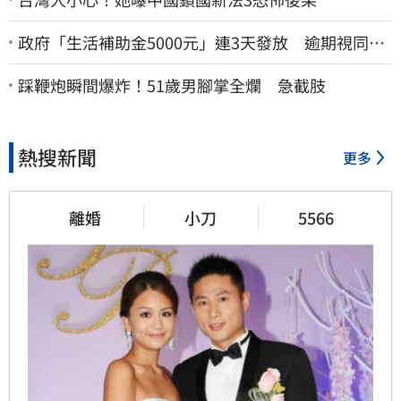
政府「生活補助金5000元」連3天發放 逾期視同放
棄
踩鞭炮瞬間爆炸！51歲男腳掌全爛 急截肢
熱搜新聞
更多
離婚
小刀
5566