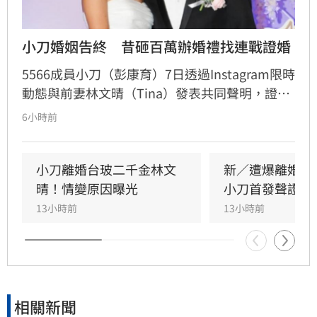
小刀婚姻告終　昔砸百萬辦婚禮找連戰證婚
5566成員小刀（彭康育）7日透過Instagram限時
動態與前妻林文晴（Tina）發表共同聲明，證實
兩人已結束14年婚姻。聲明中表示，兩人其實已
6小時前
分開一段時間，但至今仍是「充滿愛的一家
人」，彼此給予最深的祝福與支持，未來也將共
同陪伴、守護一對子女成長，同時希望外界尊重
小刀離婚台玻二千金林文
新／遭爆離婚台
雙方決定，之後不再對離婚一事做任何回應。
晴！情變原因曝光
小刀首發聲證實
13小時前
13小時前
相關新聞