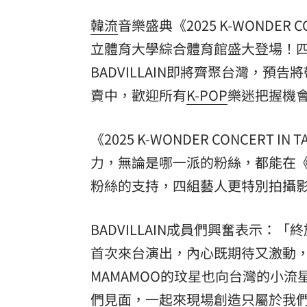
油品食安事件引關注 挑選保健食品要注
韓流
音樂盛典《2025 K-WONDER 
立體育大學綜合體育館盛大登場！四組
罕病博士彭士齊 輪椅上的生命覺醒！
11
BADVILLAIN
即將齊聚台灣，預告將
酷澎「爸氣父親節」國際官方品牌齊聚
賣中，歡迎所有
K-POP
樂迷把握機
《2025 K-WONDER CONCER
力，無論是哪一派的粉絲，都能在《2
粉絲的支持，四組藝人更特別拍攝
BADVILLAIN成員們興奮表示
首次來台演出，內心既期待又激動
MAMAMOO
的玟星也向台灣的小流
們見面，一起來現場創造只屬於我