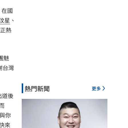
點，在國
玟星
、
現正熱
女團魅
謝台灣
熱門新聞
更多
出道後
而
與你
快來