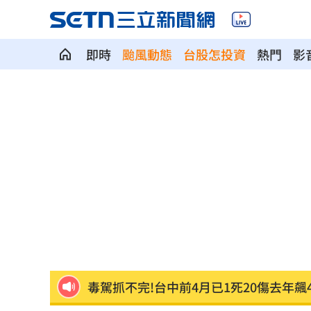
即時
颱風動態
台股怎投資
熱門
影
獨／<水玲瓏>製作出手 田路路領到退
50萬網紅遭「爆頭射殺」！直播全程放
新／龜山島今封島 綠島船班7日午後取
毒駕抓不完!台中前4月已1死20傷去年飆
20%下架誰說的？張惇涵：專家會議討