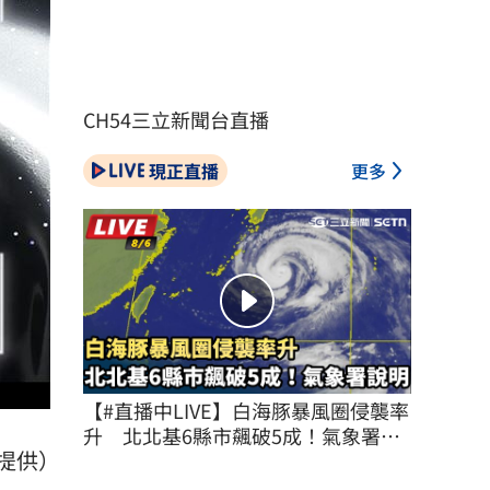
CH54三立新聞台直播
現正直播
更多
【#直播中LIVE】白海豚暴風圈侵襲率
升　北北基6縣市飆破5成！氣象署說
CE提供）
明