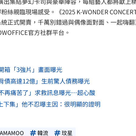
本次演出集結夢幻卡司與豪華陣容，每組藝人都將獻上
臨現場感受。《2025 K-WONDER CONCERT 
售票系統正式開賣，千萬別錯過與偶像面對面、一起嗨
WOFFICE官方社群平台。
開箱「3強片」畫面曝光
背債高達12億」生前驚人債務曝光
不再痛苦了」求救訊息曝光⋯超心酸
分上下集」他不忍曝主因：很明顯的證明
AMAMOO
韓流
玟星