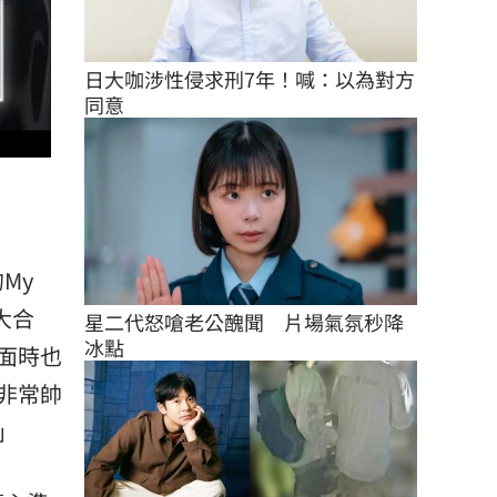
日大咖涉性侵求刑7年！喊：以為對方
同意
My
大合
星二代怒嗆老公醜聞　片場氣氛秒降
冰點
面時也
非常帥
」