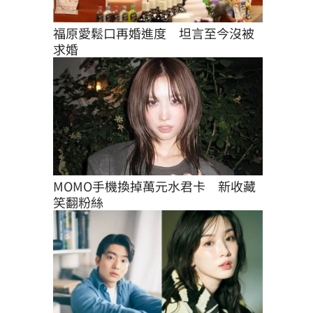
福原愛鬆口再婚進度　坦言至今沒被
求婚
MOMO手機換掉萬元水君卡　新收藏
笑翻粉絲