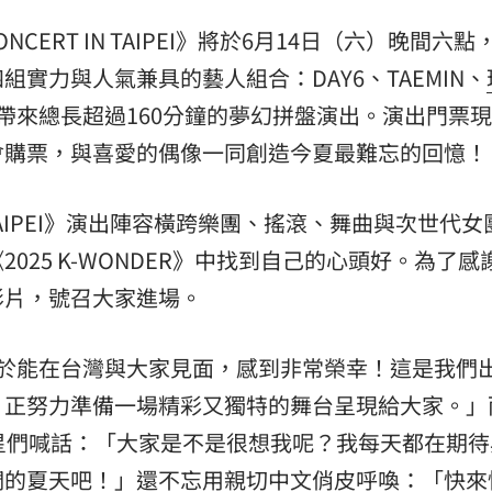
意
CONCERT IN TAIPEI》將於6月14日（六）晚間六
13:00
實力與人氣兼具的藝人組合：DAY6、TAEMIN、
:00
帶來總長超過160分鐘的夢幻拼盤演出。演出門票
11:00
會購票，與喜愛的偶像一同創造今夏最難忘的回憶！
T IN TAIPEI》演出陣容橫跨樂團、搖滾、舞曲與次世代
025 K-WONDER》中找到自己的心頭好。為了感
影片，號召大家進場。
：「終於能在台灣與大家見面，感到非常榮幸！這是我們
，正努力準備一場精彩又獨特的舞台呈現給大家。」
星們喊話：「大家是不是很想我呢？我每天都在期待
們的夏天吧！」還不忘用親切中文俏皮呼喚：「快來