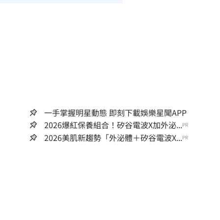
一手掌握明星動態 即刻下載娛樂星聞APP
2026爆紅保養組合！矽谷電波X加外泌...
PR
2026美肌新趨勢「外泌體＋矽谷電波X...
PR