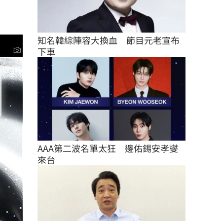
知名韓綜陣容大換血　節目元老宣布
下車
AAA第二波名單太狂　邊佑錫安孝燮
來台