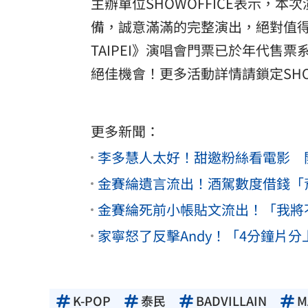
主辦單位SHOWOFFICE表示，
備，誠意滿滿的完整演出，絕對值得粉絲親
TAIPEI》演唱會門票已於年代
絕佳機會！更多活動詳情請鎖定SHO
更多新聞：
李多慧人太好！甜邀粉絲看電影 
金賽綸遺言流出！酒駕數度借錢「
金賽綸死前小帳貼文流出！「我將
家寧怒了反擊Andy！「4分鐘片
K-POP
泰民
BADVILLAIN
M