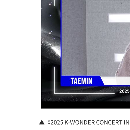
營養午餐「廚餘給弱勢吃」？蔣萬安回
Amelie’s Bagel「野生藍莓貝果」新登
連上路都不行 卻是拍賣會的夢幻逸品
馬斯克喊獨家指定！輝達秀慶祝行情
09:
報公帳買碳粉自用 國中會計主任逆轉
台灣彩券開獎直播中
20:31
LIVE三立+24小時直播
15:27
三立iNEWS新聞台線上直播
18:00
市場到酒場料理！可果美蕃茄醬創無限
▲《2025 K-WONDER CONCERT
父親節送會拉筋的按摩椅 爸爸「筋歡喜