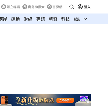
阿立導讀
寶島神很大
富房網
登入
兩岸
運動
財經
專題
新奇
科技
旅遊
汽車
寵物