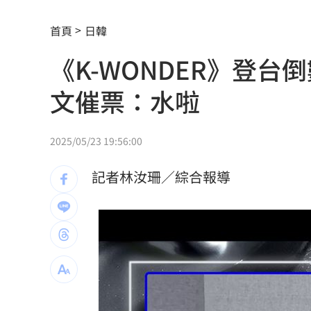
詭滑行自撞…他折腰姿勢成屍！死者身
首頁
日韓
張韶涵來了！悲慟現身化妝師小薇告別
《K-WONDER》登台
議員：台中宣導AI圖，主管機關配中國
文催票：水啦
高檢署主任轟「雞同鴨講」 黃偉哲反
東發號遭灌負評破2萬則！老饕真實心得
2025/05/23 19:56:00
天后化妝師告別式 江蕙、張惠妹花籃
記者林汝珊／綜合報導
孫燕姿悲慟現身告別式！送別摯友化妝
喝這種冰拿鐵 30歲男劇烈腹痛、險洗
父代簽…兒「14天教召不去」付出慘痛
許忠信質詢炫耀飛行夾克！陳清龍回應