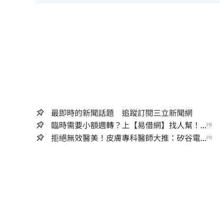
最即時的新聞話題 追蹤訂閱三立新聞網
臨時需要小額週轉？上【易借網】找人幫！...
PR
拒絕無效醫美！皮膚專科醫師大推：矽谷電...
PR