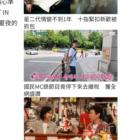
精心準
IN
星二代情變不到1年　十指緊扣新歡被
翻夏夜的
抓包
國民MC錄節目竟停下來去繳稅　獲全
網盛讚