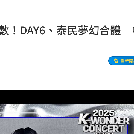
份曝
10:13
式
10:13
倒數！DAY6、泰民夢幻合體 
國徽
10:13
擊了
10:11
曝
10:11
看新聞
致哀
10:09
師
10:06
腎！
10:03
代價
10:03
了
10:02