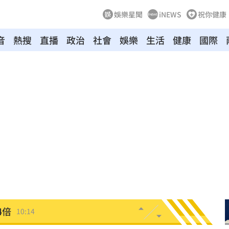
娛樂星聞
iNEWS
祝你健康
音
熱搜
直播
政治
社會
娛樂
生活
健康
國際
休金
10:16
送
10:16
消
10:16
4倍
10:14
論
10:14