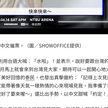
星中文催票。（圖／SHOWOFFICE提供）
，則用台語大喊：「水啦」！並表示，說好要跟台灣的
六月馬上就會來到台灣見大家，期待可以一起開心地
下美好回憶的
泰民
，也發出真摯邀約：「記得上次見
家能帶著像天氣一樣熱情的心來現場見我。我準備了
說好了要來喔～」還比出手勢，以中文甜喊「約定！