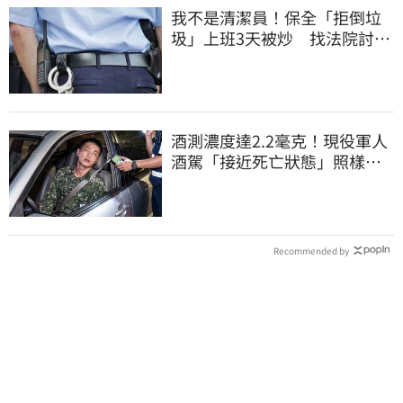
我不是清潔員！保全「拒倒垃
圾」上班3天被炒 找法院討公
道結果出爐
酒測濃度達2.2毫克！現役軍人
酒駕「接近死亡狀態」照樣開
車上路遭勒退
Recommended by