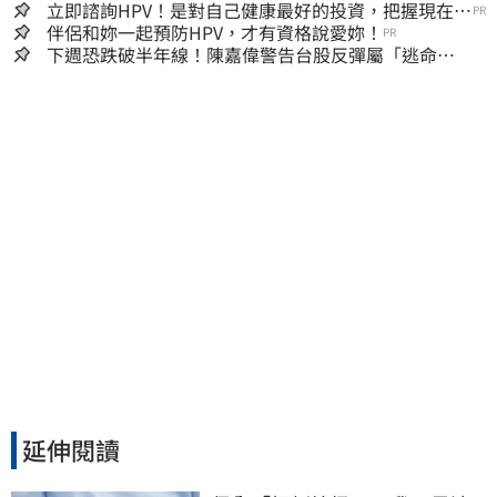
立即諮詢HPV！是對自己健康最好的投資，把握現在不
PR
嫌晚！
伴侶和妳一起預防HPV，才有資格說愛妳！
PR
下週恐跌破半年線！陳嘉偉警告台股反彈屬「逃命
波」：空頭大屠殺剛開始
延伸閱讀