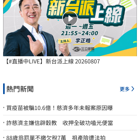
【#直播中LIVE】新台派上線 20260807
熱門新聞
更多
買疫苗被騙10.6億！慈濟多年未報案原因曝
詐慈濟主嫌信辟穀教 收押全破功嗑光便當
88歲翁罰單不繳欠稅7萬 祖產險遭法拍