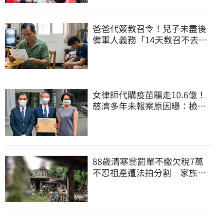
爸爸代簽教召令！兒子未盡後
備軍人義務「14天教召不去」
換3個月刑期
女律師代購疫苗騙走10.6億！
慈濟多年未報案原因曝：檢警
上門才知被騙
88歲清寒翁罰單不繳欠稅7萬
不忍祖產遭法拍分割 家族按
月代繳償債