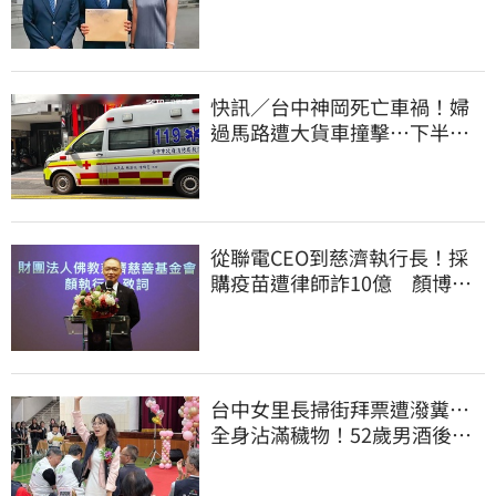
上門才知被騙
快訊／台中神岡死亡車禍！婦
過馬路遭大貨車撞擊…下半身
輾碎慘死路口
從聯電CEO到慈濟執行長！採
購疫苗遭律師詐10億 顏博
文：有被騙的感覺
台中女里長掃街拜票遭潑糞⋯
全身沾滿穢物！52歲男酒後失
控遭逮捕