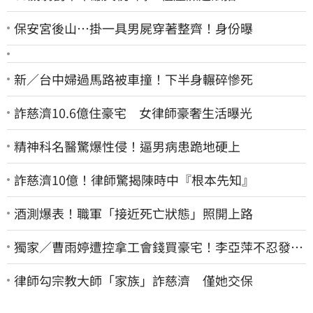
保安宮後山…掛一具男屍穿著整齊！身份曝
新／台中婦過馬路被車撞！下半身輾碎慘死
詐慈濟10.6億住豪宅 女律師豪奢生活曝光
精神科名醫驚爆性侵！逼男病患跪地硬上
詐慈濟10億！律師驚揭陳時中『根本先知』
酒測爆表！職軍「接近死亡狀態」照開上路
獨家／曹雨婷遭控拿工會錢買豪宅！李亞萍不忍發
聲：余天管工會都貼錢
律師勾宗教大師「家族」詐慈濟 僅她交保