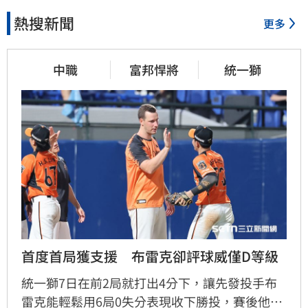
熱搜新聞
更多
中職
富邦悍將
統一獅
首度首局獲支援　布雷克卻評球威僅D等級
統一獅7日在前2局就打出4分下，讓先發投手布
雷克能輕鬆用6局0失分表現收下勝投，賽後他也