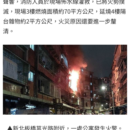
聲響，消防人員於現場佈水線灌救，已將火勢撲
滅，現場3樓燃燒面積約70平方公尺，延燒4樓陽
台雜物約2平方公尺，火災原因還要進一步釐
清。
▲新北板橋莒光路附近，一處公寓發生火警。