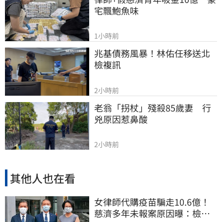
宅飄鮑魚味
1小時前
兆基債務風暴！林佑任移送北
檢複訊
2小時前
老翁「拐杖」殘殺85歲妻　行
兇原因惹鼻酸
2小時前
其他人也在看
女律師代購疫苗騙走10.6億！
慈濟多年未報案原因曝：檢警