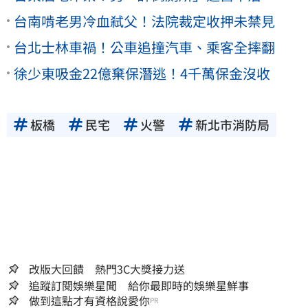
台南啃老男冷血弒父！法院裁定收押未禁見
台北士林車禍！公車追撞汽車、乘客全摔翻
徐少東吸金22億棄保潛逃！4千萬保金沒收
板橋
民宅
火警
新北市消防局
改版大回饋 熱門3C大獎接力送
追蹤訂閱娛樂星聞 給你最即時的娛樂星鮮事
做到這點才有資格說愛你
PR