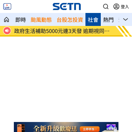
登入
即時
颱風動態
台股怎投資
社會
熱門
影音
醫
政府生活補助5000元連3天發 逾期視同放
宏碁發
棄
層