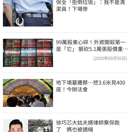
保全「拒倒垃圾」：我不是清
潔員！下場慘
99萬股東心碎！外資開殺第一
是「它」 狠砍5.1萬張股價重挫
近5%
(2020年09月30日)
地下墳墓遷葬…挖3.6米見400
座！今辦法會
徐巧芯大姑夫婿律師棄保跑
了　媽也被通緝