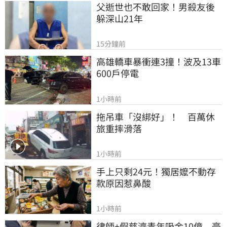
父逝世也不敢回家！男殺友後
躲深山21年
15分鐘前
高雄轎車暴衝連3撞！波及13車
600戶停電
1小時前
拖吊車「沒綁好」！　百萬休
旅重摔滑落
1小時前
手上只剩24元！獨居嬤不動存
款原因惹鼻酸
1小時前
律師+假慈濟青年吸金10億　豪