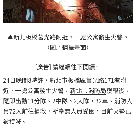
▲新北
板橋
莒光路附近，一處公寓發生
火警
。
（圖／翻攝畫面）
[廣告] 請繼續往下閱讀…
24日晚間8時許，新北市板橋區莒光路171巷附
近，一處公寓發生火警，
新北市消防局
獲報後，
隨即出動11分隊、2中隊、2大隊，32車、消防人
員72人前往搶救，所幸無人員受困，目前火勢已
被撲滅。