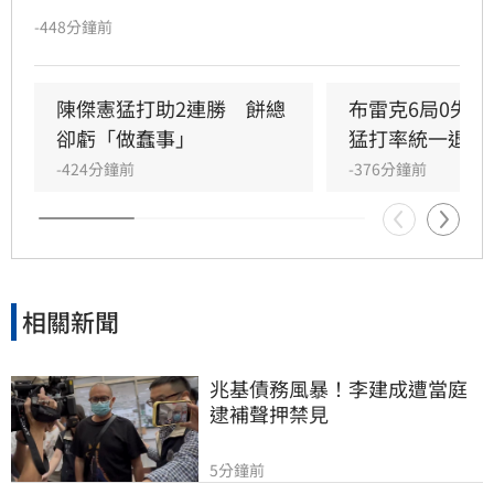
表示今晚投球特別輕鬆，但反而檢討自己的投球
-448分鐘前
內容可能是本季最差一役，球威更是只有C、D等
級。」
陳傑憲猛打助2連勝　餅總
布雷克6局0失
卻虧「做蠢事」
猛打率統一退富
-424分鐘前
-376分鐘前
相關新聞
兆基債務風暴！李建成遭當庭
逮補聲押禁見
5分鐘前