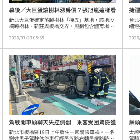
幕後／大巨蛋讓樹林漲房價？張旭嵐這樣看
捷運
新北大巨蛋確定落腳樹林「機五」基地，該地段
台北
橫跨樹林、新莊與板橋交界，規劃包含體育場
縮短
館、商辦及飯店等複合空間。隨著捷運萬大樹林
示，
2026/07/23 05:39
2026
線加持，區域房市前景備受矚目，樹林房價近五
熱門
年已從每坪30萬漲至35.3萬元。台灣房屋趨勢中
價奪
心執行長張旭嵐表示，大巨蛋將帶動區域機能，
聯新
但未來恐面臨交通與噪音壓力。建議購屋族避開
優勢
第一排住宅，可轉向溪崑或新莊西盛生活圈等第
惠的
二線街廓，選擇性價比較高且居住品質較穩定的
與都
物件，提前布局未來商機。
議有
享受
駕駛開車顧聊天失控側翻 乘客受困驚險獲
藥
新北市板橋區19日上午發生一起驚險車禍。一名
太誇
劉姓男子駕駛休旅車行經民族路右轉民權路時，
駕騎