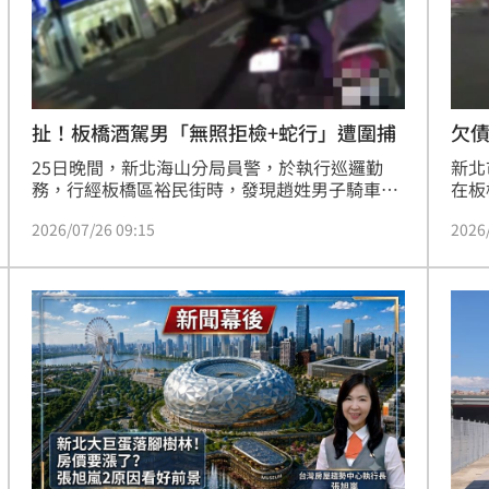
:00
欠
扯！板橋酒駕男「無照拒檢+蛇行」遭圍捕
新北
25日晚間，新北海山分局員警，於執行巡邏勤
在板
務，行經板橋區裕民街時，發現趙姓男子騎車安
追逐
全帽未繫扣，隨即於長江路一段巷口實施攔查，
2026
2026/07/26 09:15
方頭
未料趙男見到警方，竟拒檢並加速逃逸，最終被
將4
員警於四維路圍捕。而趙男經酒精濃度測試，已
辦。
明顯超標，警方遂依現行犯將趙男逮捕，訊後依
法移送新北檢偵辦。