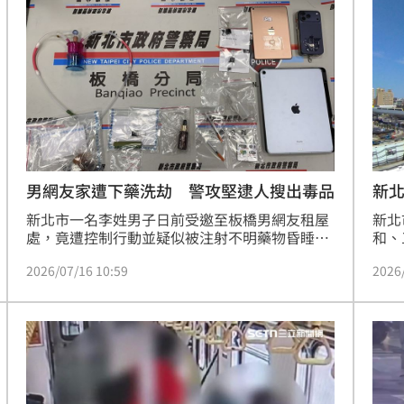
壓制
割傷
正針
犯罪
男網友家遭下藥洗劫 警攻堅逮人搜出毒品
新
新北市一名李姓男子日前受邀至板橋男網友租屋
新北
處，竟遭控制行動並疑似被注射不明藥物昏睡，
和、
醒後發現手機遭搶隨即報警。警方獲報後調閱監
量更
2026/07/16 10:59
2026
視器，確認嫌犯仍留於屋內，隨即會同消防隊破
制影
門攻堅，當場逮捕黃姓男子及躲在天花板夾層的
藉成
另一名李姓嫌犯，並搜出安非他命、依託咪酯及
支撐
多項毒品證物。全案訊後依強盜、恐嚇、妨害自
高價
由、傷害及毒品等罪嫌移送法辦，警方目前正積
專家
極調查受害人遭囚禁詳情、藥物成分及毒品來
這五
源，以釐清確切犯案動機，並提醒民眾切勿輕易
憑藉
與網友見面以維護自身安全。
穩健