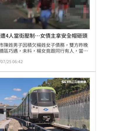
債遭4人當街壓制…女債主拿安全帽砸頭
市陳姓男子因積欠楊姓女子債務，雙方昨晚
橋區巧遇，未料，楊女竟跟同行有人，當街
陳男，並控制對方行動，還拿安全帽猛砸對
/07/25 06:42
部。此舉讓不少民眾目擊，轄區警方獲報，
名涉案人帶回，全案朝傷害及妨害自由罪偵