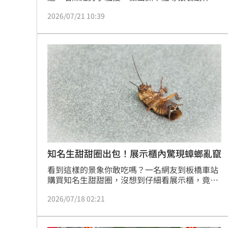
雙方因而對簿公堂。怎料，去（2025）年3月15
2026/07/21 10:39
日下午，陳男再度於公園脫下褲子裸露下體，甚
至手持生殖器上下晃動，過程全被鄭男拍下。不
過，陳男辯稱當時只是「尿急在小便」，但法官
勘驗畫面發現他全程無解尿且看著鄭男，一審依
公然猥褻罪判處陳男有期徒刑4月，陳男不服上
訴，高等法院認定原判決無誤，駁回上訴。
知名生甜甜圈出包！展示櫃內驚現蟑螂亂竄
看到這樣的景象你敢吃嗎？一名網友到板橋車站
購買知名生甜甜圈，沒想到仔細看展示櫃，竟發
現蟑螂在裡面遊蕩，讓她看到直言說不敢再買。
2026/07/18 02:21
對此，店家也緊急道歉，除了馬上停止營業外，
也進行全面清消。