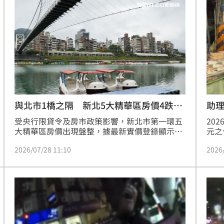
法扣留。板橋分局強調，毒駕行為等同於移動炸
生活
回應
彈，嚴重危害道路交通安全，警方將持續執行強
廳、
16:49
力取締，遏止毒品氾濫並維護民眾生命財產安
都讓
全。
6:48
了
16:47
助
與北市1橋之隔 新北5大精華區房價4跌1
漲
20
受央行限貸令及房市政策影響，新北市第一環五
元之
大精華區房價出現盤整，據最新實價登錄顯示，
李四
板橋、中和、永和及三重房價呈現0.6%至1.7%
可能
12:00
2026
2026/07/28 11:10
途中
不等的小幅下跌，僅新店區逆勢上漲2.5%。房仲
當場
專家莊思敏分析，新店漲幅主因與轄區範圍廣闊
止，
導致的均價計算誤差有關。儘管房市面臨高檔修
」
18:00
人？
正，但相較於炒作題材的區域，新北精華區因擁
後被
有穩定的剛性需求及台北市外溢人口支撐，整體
意
13:00
房價走勢相對抗跌。目前五大區房價震盪幅度處
於漲跌不明顯態勢，市場正回歸理性交易，呈現
11:00
多空交戰後的緩步修正格局。