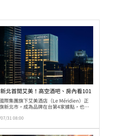
新北首間艾美！高空酒吧、房內看101
國際集團旗下艾美酒店（Le Méridien）正
旗新北市，成為品牌在台第4家據點，也是
首間艾美酒店。飯店座落於板橋新板特區，
/07/31 08:00
板橋車站步行約10分鐘，鎖定商務客與城市
族群。《三立新聞網》記者實際入住發現，
最大的特色除了高樓層景觀客房，還將法式