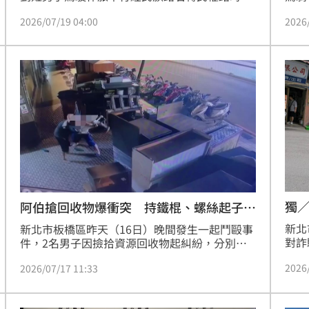
疑似因與車內駱姓女乘客聊天分心，導致車輛失
小組
2026/07/19 04:00
2026
控撞上分隔島後側翻，更波及路旁號誌桿。駱女
子，
一度受困，所幸救出後僅左手擦傷，未需送醫。
男正
警方獲報趕抵現場，經酒測排除劉男酒駕嫌疑。
著。
目前警方已完成現場採證，並將調閱路口監視器
「喪
影像，以釐清確切肇事原因及相關責任歸屬。這
場遭
起事故一度造成交通受阻，提醒駕駛人開車應保
持專注，避免因分心釀災。
獨
阿伯搶回收物爆衝突 持鐵棍、螺絲起子
PK
新北
新北市板橋區昨天（16日）晚間發生一起鬥毆事
對詐
件，2名男子因撿拾資源回收物起糾紛，分別持
手現
鐵棍、螺絲起子相互攻擊，警方依傷害現行犯當
2026
2026/07/17 11:33
開車
場逮捕2人移送法辦。
後包
配合