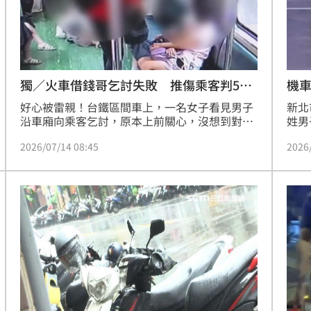
長期
獨／火車借錢哥乞討失敗 推傷乘客判50
機
日
好心被雷親！台鐵區間車上，一名女子看見男子
新北
沿車廂向乘客乞討，原本上前關心，沒想到對方
姓男
突然情緒失控朝她脖子猛力一推，害她重摔在地
腰包
2026/07/14 08:45
2026
臉部挫傷。事後男子不僅否認推人還反控遭性騷
座墊
擾，但監視器畫面全都錄，法官依傷害罪判處拘
定涉
役50日，得易科罰金5萬元。