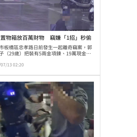
發展潛力。
車置物箱放百萬財物 竊嫌「1招」秒偷
市板橋區忠孝路日前發生一起離奇竊案，郭
子（29歲）把裝有5兩金項鍊、19萬現金的
放在機車置物箱內，卻遭不明人士撬開機車
/07/13 02:20
側縫偷走，損失近百萬元。警方表示，已鎖
案嫌犯查緝中。