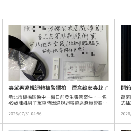
7:01
物
17:00
收兆
16:58
士
16:56
粉絲
16:56
飛彈
16:54
試車
16:53
毒駕男違規迴轉被警攔檢 煙盒藏安毒栽了
開箱
新北市板橋區僑中一街日前發生毒駕案件，一名
萬豪
摺」
16:53
49歲陳姓男子駕車時因違規迴轉遭巡邏員警攔
式插
查，陳男神色慌張且隨即坦承吸毒。警方進行唾
新北
送醫
16:51
2026/07/31 04:56
2026
液快篩後呈安非他命陽性反應，並在其隨身煙盒
距離
內搜出毒品，當場將其逮捕。除依毒品罪嫌送辦
度假
便利
16:51
外，陳男也因毒駕觸犯公共危險罪，車輛更被依
飯店