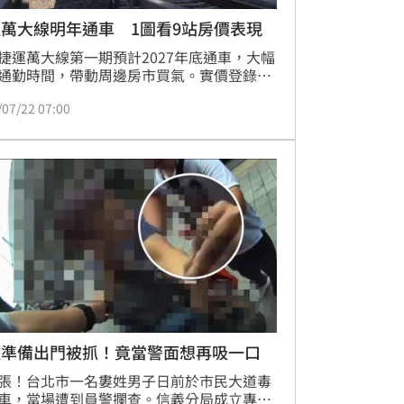
萬大線明年通車 1圖看9站房價表現
捷運萬大線第一期預計2027年底通車，大幅
通勤時間，帶動周邊房市買氣。實價登錄顯
中和莒光站、中和高中站及永平國小站成為
/07/22 07:00
交易站點。其中，莒光站憑藉4字頭親民房
冠，成為購屋族熱區。專家分析，萬大線串
北中永和與台北市，中和站因具雙捷運交會
，機能成熟；加蚋站則以北市門牌與相對實
5字頭房價，吸引首購族目光。隨著聯開案
更計畫推動，萬大線沿線房產潛力看漲，建
通勤需求的購屋族，可趁早佈局潛力站點，
未來交通升級帶來的房價增值效益。
頭準備出門被抓！竟當警面想再吸一口
張！台北市一名婁姓男子日前於市民大道毒
車，當場遭到員警攔查。信義分局成立專案