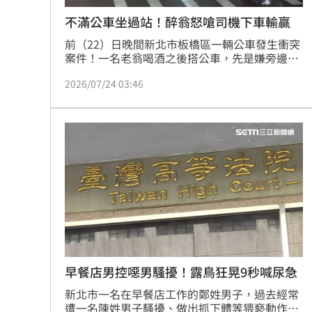
不滿公車坐過站！醉翁怒嗆司機下車輸贏
前（22）日晚間新北市板橋區一輛公車發生衝突
案件！一名老翁喝酒之後搭公車，先是嫌旁邊的
情侶講話太吵跟對方吵起來。接著又發現自己坐
2026/07/24 03:46
過站，氣得衝到駕駛座旁邊對著司機一頓飆罵，
害得車輛一度無法行駛，直到警察趕來處理衝突
才沒進一步擴大。
早餐店男控噁男騷擾！露鳥狂晃9秒喊尿急
新北市一名在早餐店工作的鄭姓男子，過去經常
遭一名陳姓男子騷擾、做出抓下體等猥褻動作，