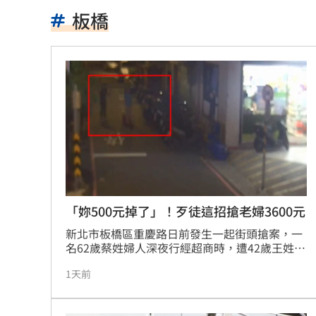
品牌如何用YouTube Shopping導購？
1
板橋
上海抽驗嫁接睫毛膠水 逾8成含致癌敏
鴻海最強單月營收 兆元企業挑戰月營
中國祭出入境新規 陸委會示警兩類人
指追星沒邊界！西村力挨批：獨厚國外
南韓軍方：北韓朝「日本海」發射彈道
獨／全台最大鍍膜店保養 遭重踩拉轉
「妳500元掉了」！歹徒這招搶老婦3600元
新北市板橋區重慶路日前發生一起街頭搶案，一
PO柯文哲慶生照！陳佩琪曝「開了新存
名62歲蔡姓婦人深夜行經超商時，遭42歲王姓男
子以「掉錢」為由搭訕，趁婦人掏出3600元現金
全網最醜邊牧被帶走了！狗爸媽焦慮到
1天前
清點時強行搶走並逃逸。被害人立即大聲呼救並
報案，板橋警方獲報後，在熱心民眾指引下迅速
金門縣民卡全面數位化！悠遊付綁定享
鎖定嫌犯，僅花10分鐘便於館前東路將王男逮捕