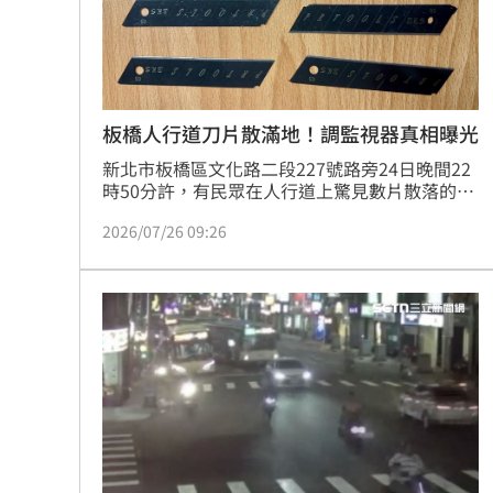
罕病博士彭士齊 輪椅上的生命覺醒！
11
板橋人行道刀片散滿地！調監視器真相曝光
新北市板橋區文化路二段227號路旁24日晚間22
時50分許，有民眾在人行道上驚見數片散落的美
工刀片，由於擔心路人踩傷或車輛經過爆胎，隨
2026/07/26 09:26
即將刀片收妥並報警處理。警方獲報後調閱周邊
監視器，初步研判為附近屋簷翻修後遺留的刀片
盒，遭颱風外圍環流的大風吹落至路面，後續將
前往該址確認。