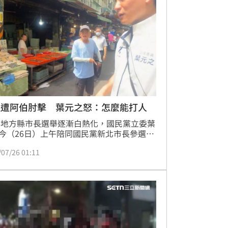
美學與藝術策展融入空間設計，從挑高大
藝廊式公共空間到可遠眺台北101的客房，
住宿更具記憶點。
理遭阿伯肘擊 葉元之怒：怎麼能打人
26地方縣市長選舉逐漸白熱化，國民黨立委葉
今（26日）上午陪同國民黨新北市長參選人
川，前往板橋埔墘興隆市場掃街拜票，不料
/07/26 01:11
發生小插曲。葉元之助理遭一名阿伯揮擊，
驚呼一聲「啊」，葉元之見狀立即上前制
質問「怎麼可以這樣子？怎麼可以這樣打
」對方則激動反嗆「你走路都不看嗎？」隨
現場人員勸離。