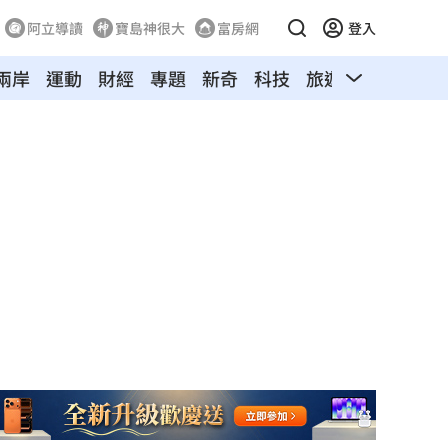
阿立導讀
寶島神很大
富房網
登入
兩岸
運動
財經
專題
新奇
科技
旅遊
汽車
寵物