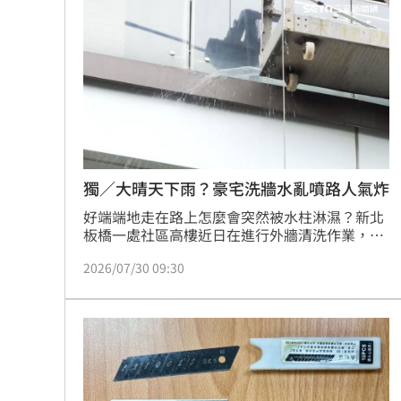
歸案。據了解，王男有搶奪及強盜前科，此次疑
傳離婚檢場、女兒非親生 李翊君露面
因失業缺錢而心生歹念，全案訊後已依搶奪罪嫌
移送法辦，警方也呼籲民眾深夜行走務必提高警
覺，財不露白以防成為歹徒下手目標。
豪宅價格鬆動！台北之星跌破200萬元
1
Elly突辣洩性感裸背 釣出親媽小S說話
台灣彩券開獎直播中
20:31
LIVE三立+24小時直播
15:27
獨／大晴天下雨？豪宅洗牆水亂噴路人氣炸
好端端地走在路上怎麼會突然被水柱淋濕？新北
三立iNEWS新聞台線上直播
18:00
板橋一處社區高樓近日在進行外牆清洗作業，但
卻疑似底下沒有做好相關防護措施，水柱不斷噴
市場到酒場料理！可果美蕃茄醬創無限
2026/07/30 09:30
濺到道路上彷彿下起大雨，路人經過慘成落湯
雞，實在快氣炸。
父親節送會拉筋的按摩椅 爸爸「筋歡喜
油品食安事件引關注 挑選保健食品要注
酷澎「爸氣父親節」國際官方品牌齊聚