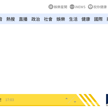
娛樂星聞
iNEWS
祝你健康
音
熱搜
直播
政治
社會
娛樂
生活
健康
國際
回應
17:09
仲介
17:08
獎金
17:07
中共
17:06
約談
17:05
！
17:03
近8千
17:01