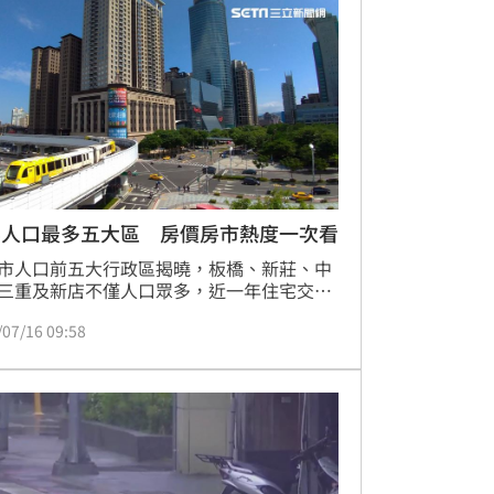
逮捕。過程中，一名偵查員不慎遭破碎玻璃
，緊急送醫包紮後所幸並無大礙。目前警方
對該起詐騙集團案件深入追查，並釐清相關
細節，以防範類似詐騙手法持續危害社會。
北人口最多五大區 房價房市熱度一次看
市人口前五大行政區揭曉，板橋、新莊、中
三重及新店不僅人口眾多，近一年住宅交易
占全市近五成。儘管受限貸與第七波信用管
/07/16 09:58
響，市場觀望氣氛重，但這些人口密集區憑
熟的生活機能與交通便利性，剛性自住買盤
房市韌性。其中板橋區以三鐵共構優勢穩居
，新莊區則以親民房價吸引就業人口遷入。
陳金萍分析，人口紅利與商業發展完善，使
區成為新北房市核心，即便在政策干擾下，
重劃區開發與捷運路網加持，交易表現依舊
，持續吸引購屋族群關注，反映出新北房市