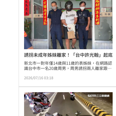
誘拐未成年姊妹離家！「台中許光翰」起底
新北市一對年僅14歲與11歲的表姊妹，在網路認
識台中市一名20歲周男，周男誘拐兩人離家跟他
到旅館投宿將手機關機失聯，警方受理家屬報
2026/07/16 03:18
案，調閱監視器查出小姊妹所在的旅館，當場將
涉嫌誘拐未成年少女的周男當場逮捕、移送法
辦，檢方聲押獲准。警方查出，周男的生活複
雜，曾與一名未成年少女交往，帶女友偷取海賊
王公仔被逮，在網路自稱「台中許光翰」，有靈
異體質，藉此欺騙無知少女。