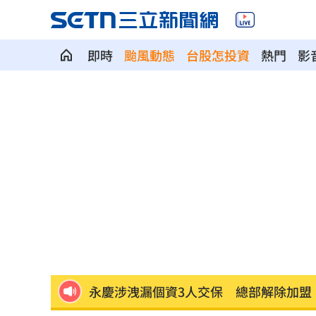
即時
颱風動態
台股怎投資
熱門
影
北市公務員私加女生LINE惹議 法務局
美女律師狠詐10億佣金 郭台銘：沒找
屏東男靠「一絕活」半年爽領政府百萬
雲林縣長身邊有共諜！前秘書洩行程給
知名男星下班路寵粉遭檢舉 慘被公安
永慶涉洩漏個資3人交保 總部解除加盟
iPhone 17 Pro空機下殺 三星S26+降