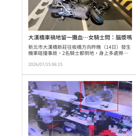
大漢橋車禍地留一攤血…女騎士問：腦漿嗎
新北市大漢橋新莊往板橋方向昨晚（14日）發生
機車碰撞事故，2名騎士都倒地，身上多處擦挫
傷送醫；另名女騎士行經事故現場，從警車旁駛
2026/07/15 06:15
過，發現地面留有血跡；並將畫面PO網，寫下，
以為是臨檢…所以剛剛大漢橋地板是…腦漿嗎？
初步了解，2名傷者都意識清楚，詳細事故原
因，仍待釐清。