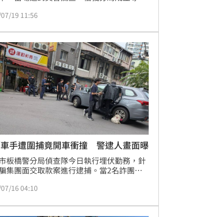
，向上追查毒品來源，鎖定一名32歲涂姓男
/07/19 11:56
於16日持拘票至新北市板橋區逮人，發現涂
準備戴安全帽騎車離開，當場將其逮個正
然而，在拘提過程中，涂男竟還拿起手中的
屍煙彈」囂張地想當員警的面再吸一口，當
到呵斥，全案依法移送法辦。
／車手遭圍捕竟開車衝撞 警逮人畫面曝
市板橋警分局偵查隊今日執行埋伏勤務，針
騙集團面交取款案進行逮捕。當2名詐團車
身收款時，警方立即上前圍捕，未料車手竟
/07/16 04:10
衝撞拒捕。警方迅速調派2輛偵防車進行前
夾，在觀光街成功攔停車輛。由於嫌犯拒絕
下車，警方果斷採取破窗行動，將2人拉下