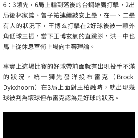
6：3領先，6局上輪到落後的台鋼雄鷹打擊，2出
局後林家鋐、曾子祐連續敲安上壘，在一、二壘
有人的狀況下，王博玄打擊在2好球後被一顆外
角低球三振，當下王博玄氣的直跳腳，洪一中也
馬上從休息室衝上場向主審理論。
事實上這場比賽的好球帶前面就有出現投手不滿
的狀況，統一獅先發洋投
布雷克
（Brock
Dykxhoorn）在3局上面對王柏融時，就出現幾
球被判為壞球但布雷克認為是好球的狀況。