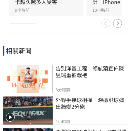
卡越久越多人受害
計　iPhone 1
9小時前
10小時前
相關新聞
告別洋基工程　領航猿宣佈陳
昱瑞重披戰袍
3分鐘前
外野手接球相撞　深遠飛球彈
出牆變2分砲
4小時前