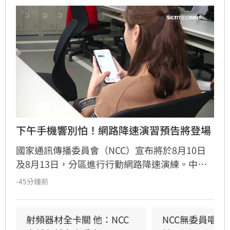
下午手機響別怕！網路降速演習預告將登場
國家通訊傳播委員會（NCC）宣布將於8月10日
及8月13日，分區進行行動網路降速演練。中部
地區將於10日下午2時30分至3時實施，北部則於
-45分鐘前
13日同一時段進行。為提醒民眾，將於今（7）
日下午2時30分發布災防告警細胞廣播訊息，
NCC提醒，到時候可別嚇到了！
射頻器材全卡關 他：NCC
NCC無委員唱獨