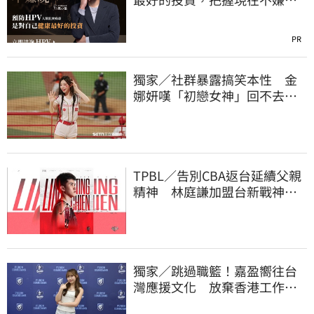
晚！
PR
獨家／社群暴露搞笑本性 金
娜妍嘆「初戀女神」回不去！
喊話想代言啤酒
TPBL／告別CBA返台延續父親
精神 林庭謙加盟台新戰神！
簽下複數年約
獨家／跳過職籃！嘉盈嚮往台
灣應援文化 放棄香港工作跨
海徵選mini追夢