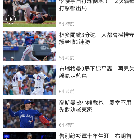
李灝宇自打球倒地！　2次滿壘
打擊都出局
5小時前
林多關鍵3分砲　大都會橫掃守
護者收3連勝
5小時前
布瑞格曼9局下追平轟　再見失
誤氣走藍鳥
6小時前
高斯曼披小熊戰袍　慶幸不用
先對決老東家
6小時前
告別綠衫軍十年生涯　布朗首