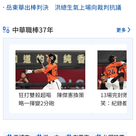
岳東華出棒判決 洪總生氣上場向裁判抗議
中華職棒37年
更多
狂打雙殺超嘔　陳傑憲換策
13場完封敗
略一揮變2分砲
笑：紀錄都破