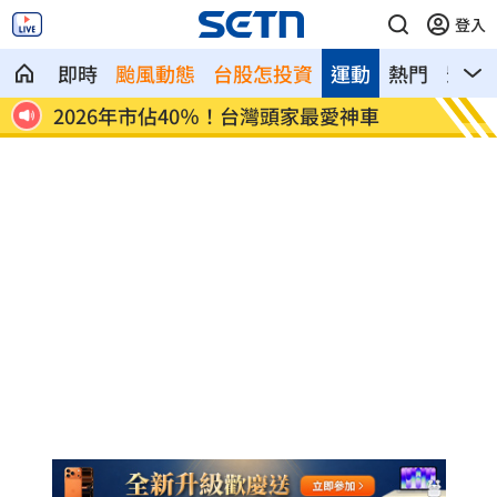
登入
即時
颱風動態
台股怎投資
運動
熱門
影音
行
2026年市佔40％！台灣頭家最愛神車
錄到一