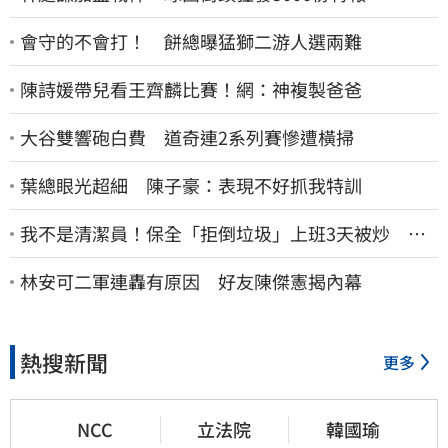
會守的不會打！ 餅總曝猛獅二游人選兩難
陳詩媛帶兒看王齊麟比賽！網：神複製爸爸
大谷雙響砲白費 道奇連2系列賽慘遭橫掃
葉總眼光超細 陳子豪：表現不好抓我特訓
我不是清潔員！保全「拒倒垃圾」上班3天被炒 找
法院討公道結果出爐
林安可二軍連轟有原因 好友陳傑憲揭內幕
熱搜新聞
更多
NCC
立法院
韓國瑜