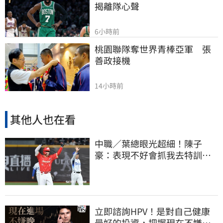
揭離隊心聲
6小時前
桃園聯隊奪世界青棒亞軍　張
善政接機
14小時前
其他人也在看
中職／葉總眼光超細！陳子
豪：表現不好會抓我去特訓
手感回升更要多練
立即諮詢HPV！是對自己健康
最好的投資，把握現在不嫌