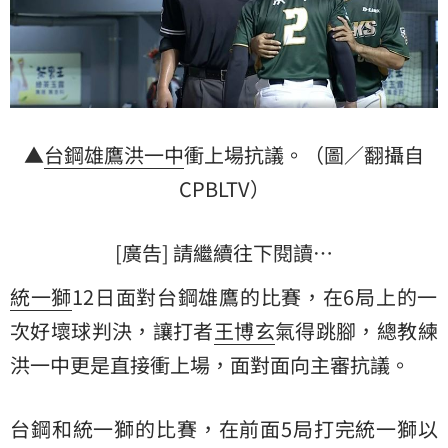
▲
台鋼雄鷹
洪一中
衝上場抗議。（圖／翻攝自
CPBLTV）
[廣告] 請繼續往下閱讀…
統一獅
12日面對台鋼雄鷹的比賽，在6局上的一
次好壞球判決，讓打者
王博玄
氣得跳腳，總教練
洪一中更是直接衝上場，面對面向主審抗議。
台鋼和統一獅的比賽，在前面5局打完統一獅以