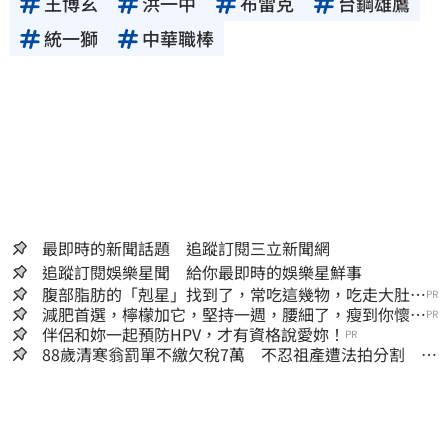
王博玄
洪一中
布雷克
台鋼雄鷹
統一獅
中華職棒
最即時的新聞話題 追蹤訂閱三立新聞網
追蹤訂閱娛樂星聞 給你最即時的娛樂星鮮事
腹部脂肪的「剋星」找到了，常吃這幾物，吃走大肚
PR
囊，瘦出小蠻腰
減肥首選，檸檬加它，堅持一週，腰細了，瘦到你懷疑
PR
人生
伴侶和妳一起預防HPV，才有資格說愛妳！
PR
88歲清寒翁罰單不繳欠稅7萬 不忍祖產遭法拍分割 家
族按月代繳償債