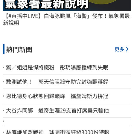
【#直播中LIVE】白海豚颱風「海警」發布！氣象署最
新說明
熱門新聞
更多
獨／姐姐是悍將鐵粉 彤玥曝應援練到失眠
敢測試他！ 郭天信阻殺守助完封嗨翻蔣銲
恩比德身心狀態回歸巔峰 攜詹姆斯力拚冠
大谷炸同鄉 道奇生涯29支首打席轟只輸他
林庭謙加盟戰神 球團街頭狂發3000份特報