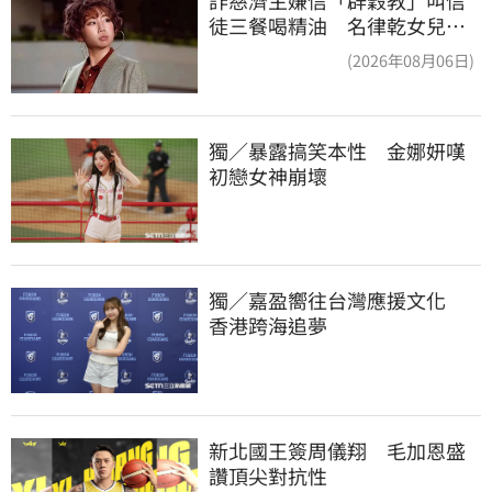
徒三餐喝精油 名律乾女兒卻
吃鮑魚喝紅酒
(2026年08月06日)
獨／暴露搞笑本性　金娜妍嘆
初戀女神崩壞
獨／嘉盈嚮往台灣應援文化　
香港跨海追夢
新北國王簽周儀翔　毛加恩盛
讚頂尖對抗性