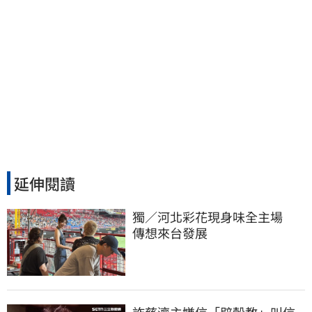
延伸閱讀
獨／河北彩花現身味全主場　
傳想來台發展
詐慈濟主嫌信「辟穀教」叫信