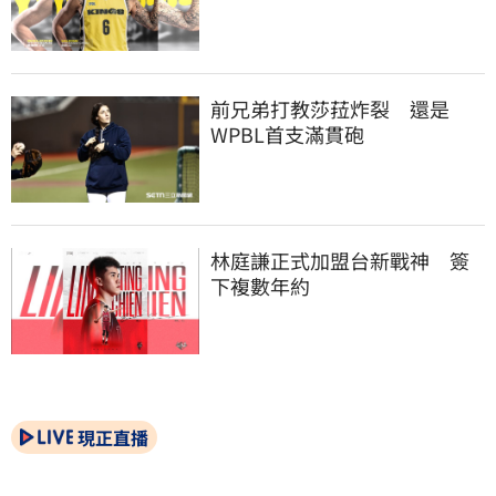
前兄弟打教莎菈炸裂　還是
WPBL首支滿貫砲
林庭謙正式加盟台新戰神　簽
下複數年約
現正直播