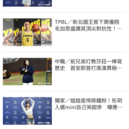
TPBL／新北國王簽下周儀翔
毛加恩盛讚其頂尖對抗性！盼
助隊衝擊金盃
中職／前兄弟打教莎菈一棒寫
歷史 首安即首打席滿貫砲！
還是WPBL第一支
獨家／姐姐是悍將鐵粉！彤玥
入選mini自己哭超慘 曝應援
練到失眠