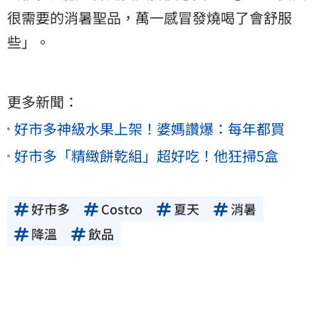
很需要的消暑聖品，萬一感冒發燒喝了會舒服
些」。
更多新聞：
好市多神級水果上架！婆媽讚爆：每年都買
好市多「精緻餅乾組」超好吃！他狂掃5盒
好市多
Costco
夏天
消暑
降溫
飲品