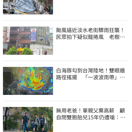
塌
颱風逼近淡水老街驟雨狂襲！
民眾拍下疑似龍捲風 老樹遭
連根拔起
白海豚勾到台灣陸地！雙眼牆
路徑搖擺 「一波波雨帶」開
炸北部時程曝
無用老爸！單親父棄高薪 顧
自閉雙胞胎兒15年仍遭嗆：怎
不教好再帶出門