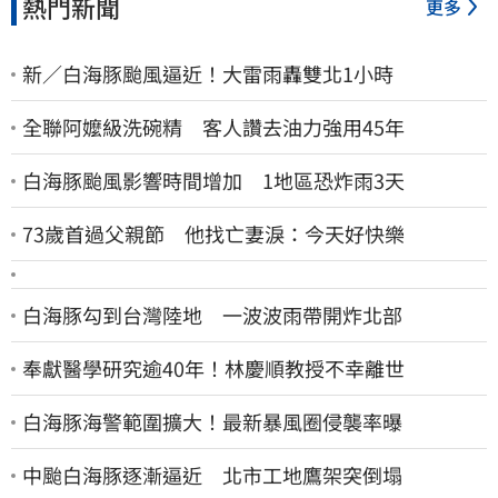
熱門新聞
更多
新／白海豚颱風逼近！大雷雨轟雙北1小時
全聯阿嬤級洗碗精 客人讚去油力強用45年
白海豚颱風影響時間增加 1地區恐炸雨3天
73歲首過父親節 他找亡妻淚：今天好快樂
白海豚勾到台灣陸地 一波波雨帶開炸北部
奉獻醫學研究逾40年！林慶順教授不幸離世
白海豚海警範圍擴大！最新暴風圈侵襲率曝
中颱白海豚逐漸逼近 北市工地鷹架突倒塌