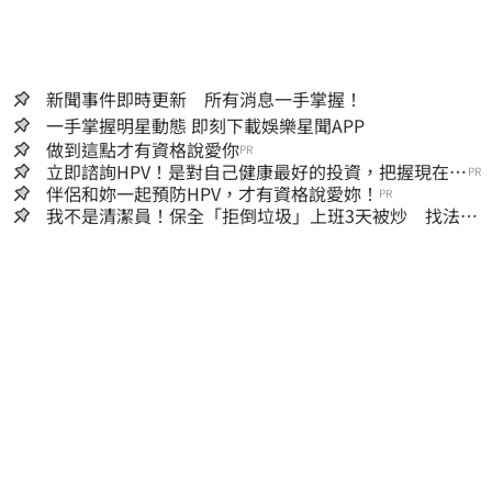
新聞事件即時更新 所有消息一手掌握！
一手掌握明星動態 即刻下載娛樂星聞APP
做到這點才有資格說愛你
PR
立即諮詢HPV！是對自己健康最好的投資，把握現在不
PR
嫌晚！
伴侶和妳一起預防HPV，才有資格說愛妳！
PR
我不是清潔員！保全「拒倒垃圾」上班3天被炒 找法院
討公道結果出爐