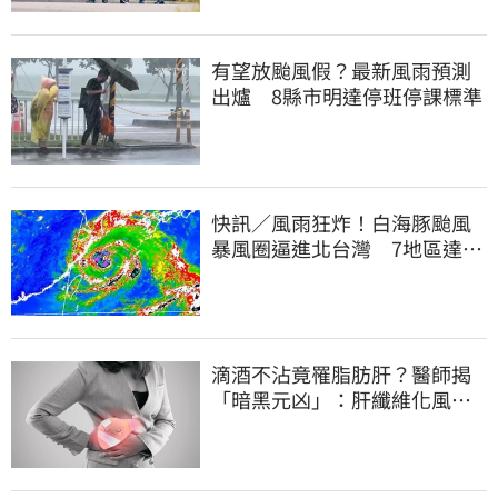
有望放颱風假？最新風雨預測
出爐 8縣市明達停班停課標準
快訊／風雨狂炸！白海豚颱風
暴風圈逼進北台灣 7地區達停
班課標準
滴酒不沾竟罹脂肪肝？醫師揭
「暗黑元凶」：肝纖維化風險
暴增3.77倍！