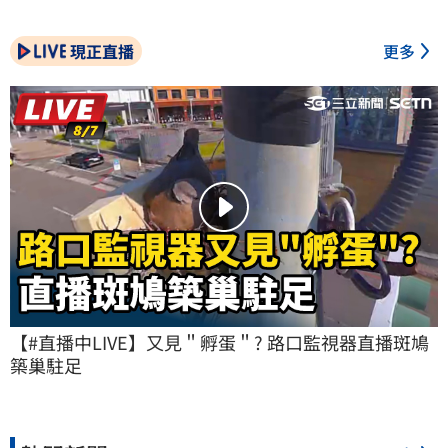
現正直播
更多
【#直播中LIVE】又見＂孵蛋＂? 路口監視器直播斑鳩
築巢駐足