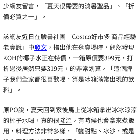
少網友留言，「
夏天
很需要的
消暑
聖品」、「折
價必買之一」。
該網友近日在臉書社團「Costco好市多 商品經驗
老實說」中
發文
，指出他在逛賣場時，偶然發現
KOH的椰子水正在特價，一箱原價要399元，打
折過後居然只要319元，的非常划算，「這個牌
子我們全家都很喜歡喝，算是冰箱滿常出現的飲
料」。
原PO說，夏天回到家後馬上從冰箱拿出冰冰涼涼
的椰子水喝，真的很
降溫
，有時候也會拿來煮飯
用，料理方法非常多樣，「變甜點、冰沙，或是