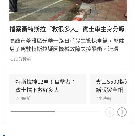
擋暴衝特斯拉「救很多人」賓士車主身分曝
高雄市苓雅區光華一路日前發生驚悚車禍，郭姓
男子駕駛特斯拉疑因機械故障失控暴衝，連環撞
擊12輛汽機車及單車，所幸僅造成3人輕傷。肇
-110分鐘前
事車輛最終撞上停放路邊的賓士車才停下，避免
衝入熱鬧的光華夜市。該名賓士車主身分隨後曝
光，竟是擁有1.4萬粉絲的網紅「超級土豆粉」，
特斯拉撞12車！目擊者：
賓士S500擋浩
同時也是嘉義知名甜甜圈店老闆。
賓士擋下救好多人
話暖哭全網
2小時前
7小時前