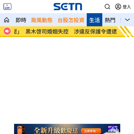
登入
即時
颱風動態
台股怎投資
生活
熱門
影音
血壓」
黑木啓司婚姻失控 涉違反保護令遭逮
嫌軍中