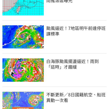
雨搖滾區曝光
颱風逼近！7地區明午前達停班
課標準
白海豚颱風擺盪逼近！雨到
「這時」才趨緩
不斷更新／8日國籍航空、船班
異動一次看