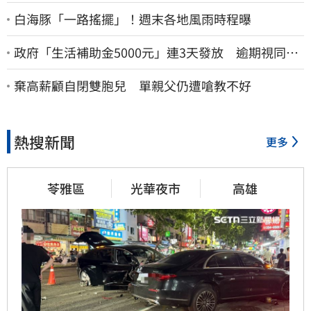
白海豚「一路搖擺」！週末各地風雨時程曝
政府「生活補助金5000元」連3天發放 逾期視同放
棄
棄高薪顧自閉雙胞兒 單親父仍遭嗆教不好
熱搜新聞
更多
苓雅區
光華夜市
高雄