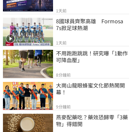
1天前
8國球員齊聚高雄　Formosa 
7s掀足球熱潮
1天前
不用跑跑跳跳！研究曝「1動作
可降血壓」
8分鐘前
大崗山龍眼蜂蜜文化節熱鬧開
幕！
9分鐘前
燕麥配藥吃？藥效恐歸零「3藥
物」得錯開