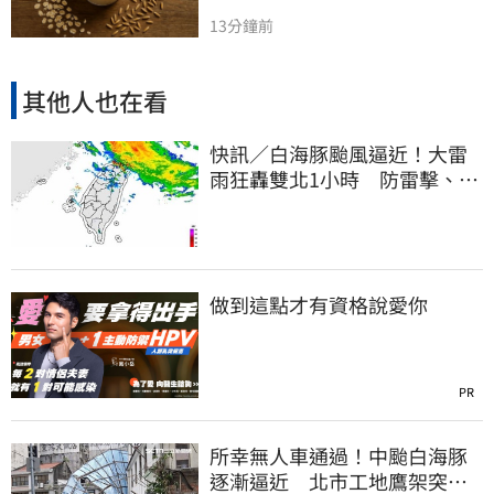
13分鐘前
其他人也在看
快訊／白海豚颱風逼近！大雷
雨狂轟雙北1小時 防雷擊、強
陣風
做到這點才有資格說愛你
PR
所幸無人車通過！中颱白海豚
逐漸逼近 北市工地鷹架突倒