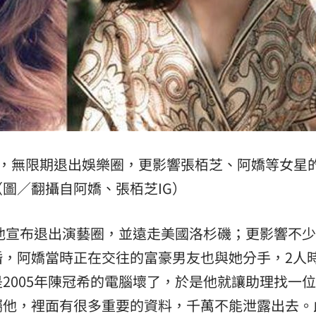
」，無限期退出娛樂圈，更影響張栢芝、阿嬌等女星
圖／翻攝自阿嬌、張栢芝IG）
時他宣布退出演藝圈，並遠走美國洛杉磯；更影響不
婚，阿嬌當時正在交往的富豪男友也與她分手，2人
2005年陳冠希的電腦壞了，於是他就讓助理找一
囑他，裡面有很多重要的資料，千萬不能泄露出去。