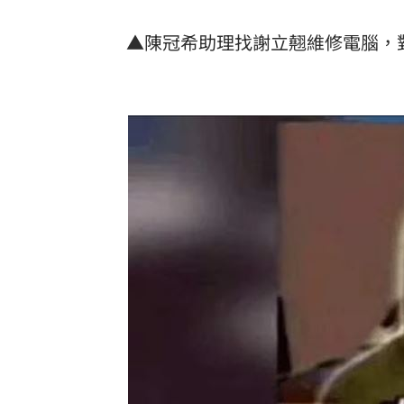
▲陳冠希助理找謝立翹維修電腦，對