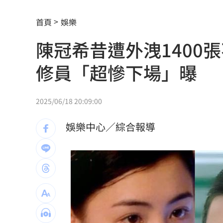
一張百萬太貴！他公開高價股買法：賺3
首頁
娛樂
獨／海外遊學增強外語 台人夯英、美
陳冠希昔遭外洩1400
長尾獼猴失控狂襲居民！官方追查異常
修員「超慘下場」曝
伊波拉失控！專家憂病毒恐已突變
00:23
飲料空盒找嘸地方丟 騎車咬著遭攔查
2025/06/18 20:09:00
63歲章小蕙吐露心聲：後悔當年嫁給鍾
娛樂中心／綜合報導
白海豚颱風擺盪逼近！雨到「這時」才
最遺憾童年記憶空白 禹菡：當年真不
每股配12.8元的它 Ｑ2營收曝光
00:00
連續2場安打！ 林安可掃二壘打貢獻1