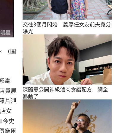
交往3個月閃婚　姜厚任女友前夫身分
曝光
。（圖
修電
陳隨意公開神級滷肉食譜配方　網全
店員展
暴動了
照片泄
具店女
如今史
得窮困