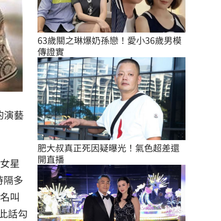
63歲關之琳爆奶孫戀！愛小36歲男模
傳證實
的演藝
肥大叔真正死因疑曝光！氣色超差還
開直播
少女星
時隔多
位名叫
此話勾