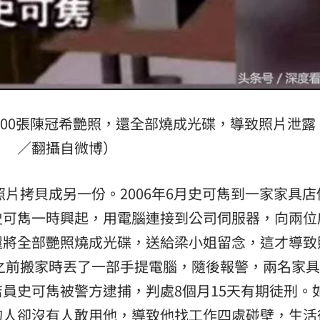
400張陳冠希艷照，還全部燒成光碟，導致照片泄露
／翻攝自微博）
照片拷貝成另一份。2006年6月史可雋到一家家具店
史可雋一時興起，用電腦連接到公司伺服器，向兩位
還將全部艷照燒成光碟，送給梁小姐留念，這才導致
起之前搬家時丟了一部手提電腦，隨後報警，兩名家
員史可雋被警方逮捕，判處8個月15天有期徒刑。
的人卻沒有人敢用他，導致他找工作四處碰壁，生活