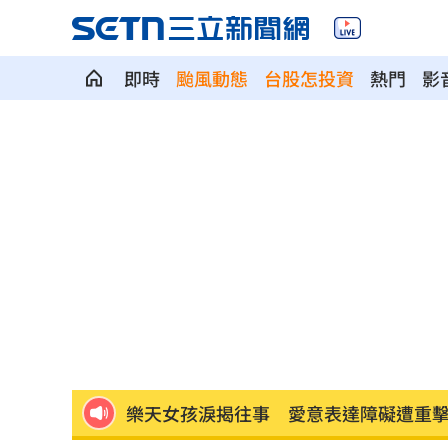
即時
颱風動態
台股怎投資
熱門
影
宏福苑大火調查出爐！菸頭引燃施工雜
定投10年翻逾5倍 這檔吸引存股族卡位
新／四指齊揚！台指期飆破500點
00:48
慈濟遭詐10.6億元！全款拿回解方曝
00:
稱龍蝦咬完就吐 爆李世宗要信徒喝精
樂天女孩淚揭往事 愛意表達障礙遭重