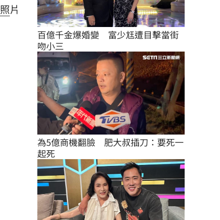
照
片
百億千金爆婚變　富少尪遭目擊當街
吻小三
為5億商機翻臉　肥大叔插刀：要死一
起死