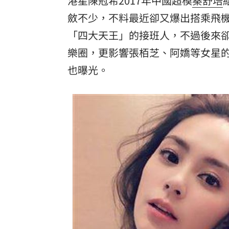
港星陳冠希2017年中國超模
秦舒培
斂不少，不料最近卻又爆出搭乘飛
8國球員齊聚高雄 Formosa 7s掀足球
「四大天王」的接班人，不過後來卻
理想混蛋號召粉絲跨海追星吃美食！
18:
樂圈，更影響張栢芝、阿嬌等女星的
也曝光。