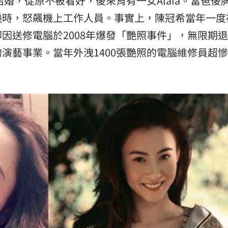
結婚，從原不被看好，後來育有一女Alaia。當爸後
機時，怒飆機上工作人員。事實上，陳冠希當年一度
熱潮
10:00
因送修電腦於2008年爆發「艷照事件」，無限期
15
演藝事業。當年外洩1400張艷照的電腦維修員超