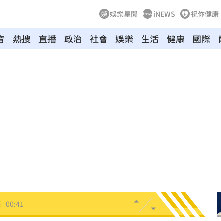
娛樂星聞
iNEWS
祝你健康
音
熱搜
直播
政治
社會
娛樂
生活
健康
國際
物
01:17
！
01:03
47
油
00:43
擊
00:41