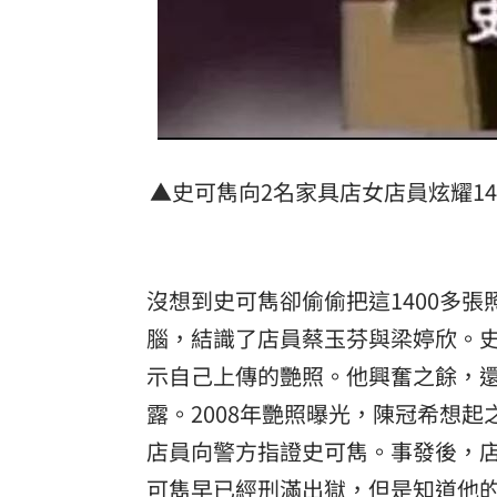
▲史可雋向2名家具店女店員炫耀1
沒想到史可雋卻偷偷把這1400多張
腦，結識了店員蔡玉芬與梁婷欣。
示自己上傳的艷照。他興奮之餘，
露。2008年艷照曝光，陳冠希想
店員向警方指證史可雋。事發後，店
可雋早已經刑滿出獄，但是知道他