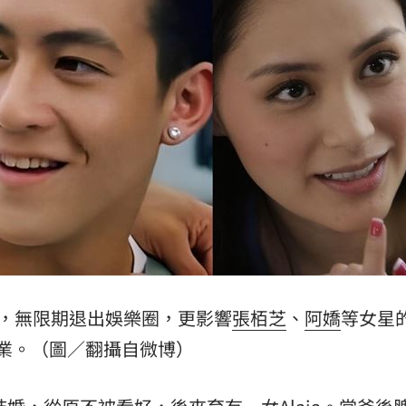
23:53
:48
哭了
23:36
23:34
成形
12:00
，無限期退出娛樂圈，更影響
張栢芝
、
阿嬌
等女星
業。（圖／翻攝自微博）
」氣
12:00
場！
10:30