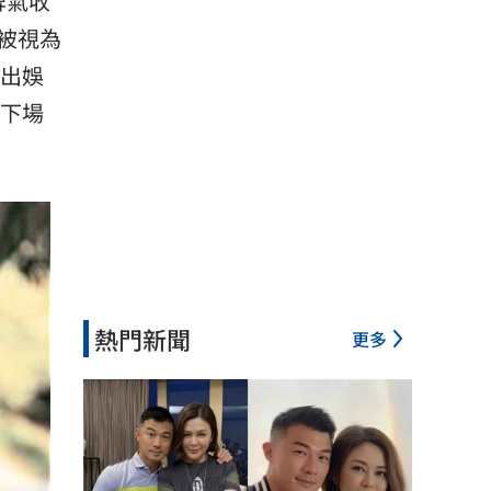
脾氣收
被視為
退出娛
慘下場
熱門新聞
更多