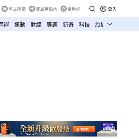
阿立導讀
寶島神很大
富房網
登入
兩岸
運動
財經
專題
新奇
科技
旅遊
汽車
寵物