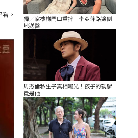
起看。
獨／家樓梯門口重摔　李亞萍路邊倒
地送醫
周杰倫私生子真相曝光！孩子的親爹
竟是他