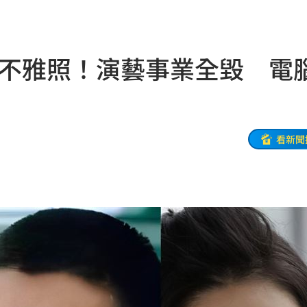
0萬
00:36
、加
00:31
張不雅照！演藝事業全毀 電
原因
00:26
槓警
00:23
看新聞
鎮濤
00:22
趨緩
00:19
懂事
00:12
打點
23:59