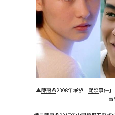
歐洲避暑天堂失守！地中海熱到像溫泉
3歲米格魯偷吃軟糖 被催吐後好有戲
23
獨／北勢棒球隊穿破鞋拚冠軍 台僑看
南港Lalaport鷹架坍塌！3櫃位暫停營業
台灣彩券開獎直播中
20:31
LIVE三立+24小時直播
15:27
三立iNEWS新聞台線上直播
18:00
商場戰國來臨 台中「頂奢大道」逐漸
▲
陳冠希
2008年爆發「
艷照
事件」
事
台彩父親節推新刮刮樂千萬頭獎超「爸
「拍片人的多重宇宙」職涯論壇9/12登