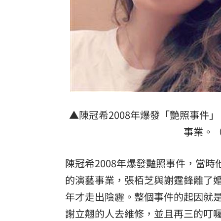
▲陳冠希2008年爆發「艷照事件
事業。（
陳冠希2008年爆發豔照事件，當
的演藝事業，張栢芝與謝霆鋒離了
年才走出陰霾。整個事件的起因就是
謝立翹的人去維修，並且再三的叮