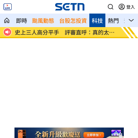
登入
即時
颱風動態
台股怎投資
科技
熱門
影音
文開酸
史上三人高分平手 評審直呼：真的太難
竊電2
評
訴