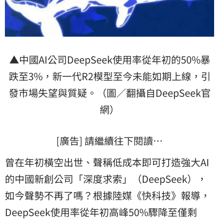
▲中國AI公司DeepSeek使用率從年初的50%暴
跌至3%，新一代R2模型至今未能如期上線，引
發市場失望與質疑。（圖／翻攝自DeepSeek官
網）
[廣告] 請繼續往下閱讀…
曾在年初橫空出世、聲稱低成本即可打造強大AI
的中國新創公司「深度求索」（DeepSeek），
如今聲勢不再了嗎？根據陸媒《快科技》報導，
DeepSeek使用率從年初高峰50%驟降至僅剩