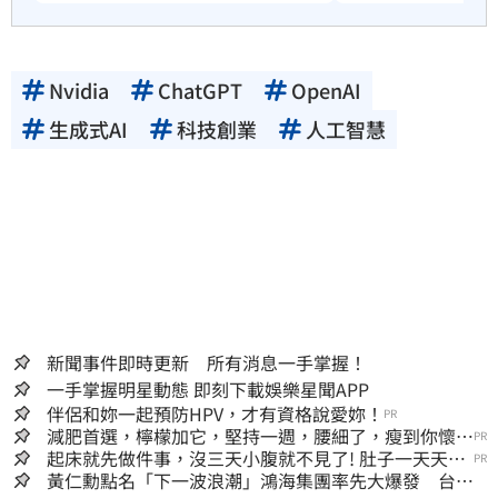
Nvidia
ChatGPT
OpenAI
生成式AI
科技創業
人工智慧
新聞事件即時更新 所有消息一手掌握！
一手掌握明星動態 即刻下載娛樂星聞APP
伴侶和妳一起預防HPV，才有資格說愛妳！
PR
減肥首選，檸檬加它，堅持一週，腰細了，瘦到你懷疑
PR
人生
起床就先做件事，沒三天小腹就不見了! 肚子一天天變
PR
小！
黃仁勳點名「下一波浪潮」鴻海集團率先大爆發 台股