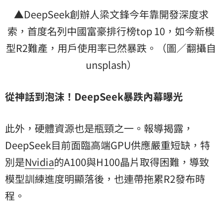
▲DeepSeek創辦人梁文鋒今年靠開發深度求
索，首度名列中國富豪排行榜top 10，如今新模
型R2難產，用戶使用率已然暴跌。（圖／翻攝自
unsplash）
從神話到泡沫！DeepSeek暴跌內幕曝光
此外，硬體資源也是瓶頸之一。報導揭露，
DeepSeek目前面臨高端GPU供應嚴重短缺，特
別是
Nvidia
的A100與H100晶片取得困難，導致
模型訓練進度明顯落後，也連帶拖累R2發布時
程。