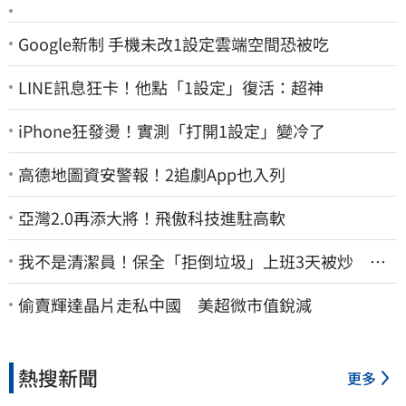
Google新制 手機未改1設定雲端空間恐被吃
LINE訊息狂卡！他點「1設定」復活：超神
iPhone狂發燙！實測「打開1設定」變冷了
高德地圖資安警報！2追劇App也入列
亞灣2.0再添大將！飛傲科技進駐高軟
我不是清潔員！保全「拒倒垃圾」上班3天被炒 找
法院討公道結果出爐
偷賣輝達晶片走私中國 美超微市值銳減
熱搜新聞
更多