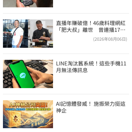
直播年賺破億！46歲料理網紅
「肥大叔」離世 曾連播17小
時辛酸面曝
(2026年08月06日)
LINE淘汰舊系統！這些手機11
月無法傳訊息
AI記憶體發威！ 施振榮力挺這
神企