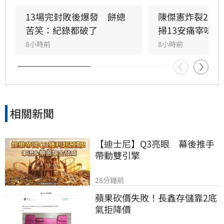
僵局的全壘打。
13場完封敗後爆發　餅總
陳傑憲炸裂2分
苦笑：紀錄都破了
掃13安痛宰味全
8小時前
8小時前
相關新聞
【迪士尼】Q3亮眼　幕後推手
帶動雙引擎
28分鐘前
蘋果砍價失敗！長鑫存儲靠2底
氣拒降價