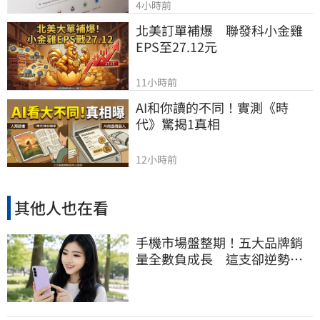
4小時前
北美訂單補爆　聯發科小金雞
EPS至27.12元
11小時前
AI和你讀的不同！實測《時
代》驚揭1真相
12小時前
其他人也在看
手機市場盤整期！五大品牌銷
量全數負成長 這支卻逆勢暴
衝33%