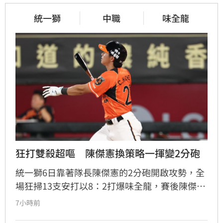
統一獅
中職
味全龍
狂打雙殺超嘔　陳傑憲換策略一揮變2分砲
統一獅6日靠著隊長陳傑憲的2分砲開啟攻勢，全
場狂掃13支安打以8：2打爆味全龍，賽後陳傑憲
透露因為上週末自己擊出太多雙殺，當時上場只
7小時前
想著不要再打滾地球，沒想到最後一掃變成打破