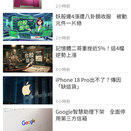
2小時前
妖股連4漲遭八卦鏡收服　被動
元件一片綠
2小時前
記憶體二哥重挫近5%！這4檔
逆勢上漲
3小時前
iPhone 18 Pro出不了？傳因
「缺這貨」
3小時前
Google智慧助理下架　全面停
用第三方信箱