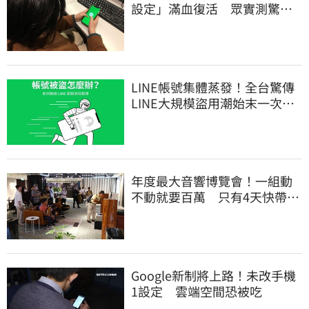
設定」滿血復活 眾實測驚：
超神
LINE帳號集體蒸發！全台驚傳
LINE大規模盜用潮始末一次
看 兇手竟是它
年度最大音響博覽會！一組動
不動就要百萬 只有4天快帶爸
爸來聽
Google新制將上路！未改手機
1設定 雲端空間恐被吃