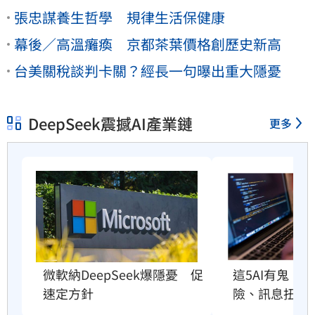
張忠謀養生哲學 規律生活保健康
幕後／高溫癱瘓 京都茶葉價格創歷史新高
台美關稅談判卡關？經長一句曝出重大隱憂
DeepSeek震撼AI產業鏈
更多
這5AI有鬼！
微軟納DeepSeek爆隱憂　促
險、訊息扭曲
速定方針