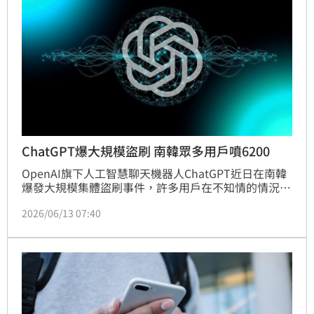
ChatGPT爆大規模盜刷 南韓眾多用戶噴6200
OpenAI旗下人工智慧聊天機器人ChatGPT近日在南韓
爆發大規模集體盜刷事件，許多用戶在不知情的情況
下，信用卡遭非法冒用並強制訂閱「ChatGPT Pro方
2026/06/13 07:40
案」，訂閱費要價29萬9000韓元（約新台幣6227
元）。經業界初步統計，本月已累計高達上千筆申辦紀
錄，其中高達858件已被列為高度可疑的詐欺盜刷案
例，受害金額初估達2億5千萬韓元（約合新台幣近600
萬元）。