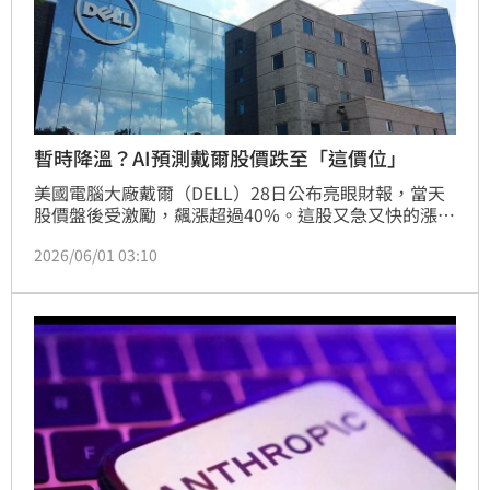
暫時降溫？AI預測戴爾股價跌至「這價位」
美國電腦大廠戴爾（DELL）28日公布亮眼財報，當天
股價盤後受激勵，飆漲超過40%。這股又急又快的漲
勢，短期內恐怕會暫時降溫，ChatGPT、Grok和
2026/06/01 03:10
Gemini這三大AI模型不約而同都預測，戴爾6月30日股
價將自目前位置回落，跌幅上看23%，最慘或跌至
335.45美元位置。