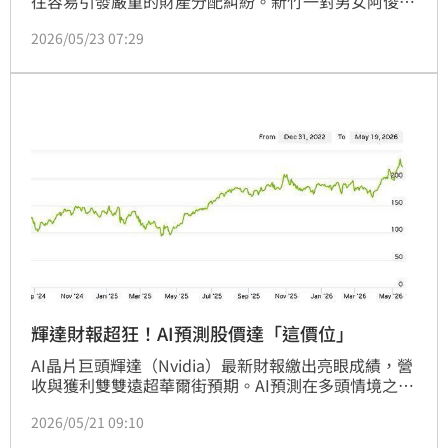
往容易引發嚴重的財產分配糾紛。新竹一對男女阿俊與
小芬（皆化名），於2022年2月間以結婚為前提交往，
2026/05/23 07:29
並口頭協議共同購置一棟總價1643萬元的預售屋，當
時男方同意將房屋產權登記在女方名下。不料2年後雙
方因個性不合於2024年8月分手，男方眼見新竹房價大
幅飆漲，除了要求拿回自己支付的定金與期款外，還額
外索討房屋增值價差，雙方因而對簿公堂。新竹地方法
院審理後，近日判決男方敗訴。
輝達財報超狂！AI預測股價達「這價位」
AI晶片巨頭輝達（Nvidia）最新財報繳出亮眼成績，營
收與獲利雙雙遠超華爾街預期。AI預測在多頭情境之
下，輝達6月1日股價有望站上295美元，距離現在價位
2026/05/21 09:10
能再狂漲32%。