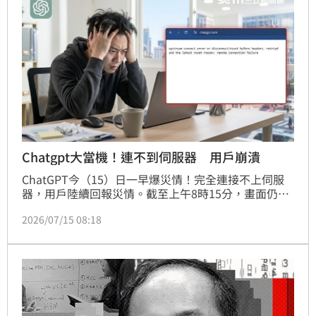
風險。
Chatgpt大當機！連不到伺服器 用戶崩潰
ChatGPT今（15）日一早爆災情！完全連接不上伺服
器，用戶陸續回報災情。截至上午8時15分，畫面仍是
一片空白，無法正常使用。預計恢復運作時間、造成系
2026/07/15 08:18
統服務中斷原因，仍待官方進一步公告與說明。