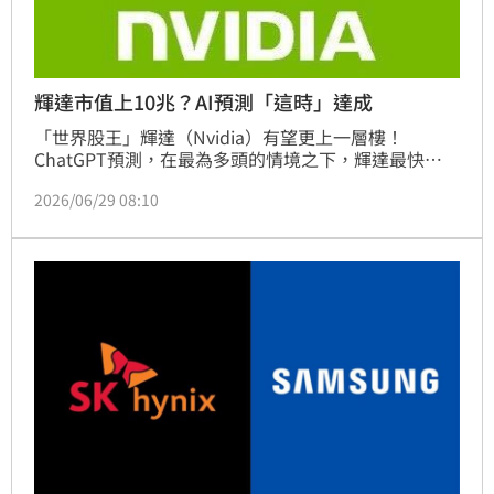
輝達市值上10兆？AI預測「這時」達成
「世界股王」輝達（Nvidia）有望更上一層樓！
ChatGPT預測，在最為多頭的情境之下，輝達最快
2027年底市值就可能翻倍，成為身價破10兆美元（約
2026/06/29 08:10
319兆台幣）的史上首家企業。