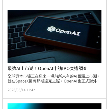
訴訟案 。
最強AI上市潮！OpenAI申請IPO突遭調查
全球資本市場正在迎來一場前所未有的AI巨頭上市潮，
就在SpaceX掛牌那斯達克之際，OpenAI也正式對外宣
布，已向美國證管會（SEC）秘密提交S-1草案申請文
2026/06/14 11:42
件。