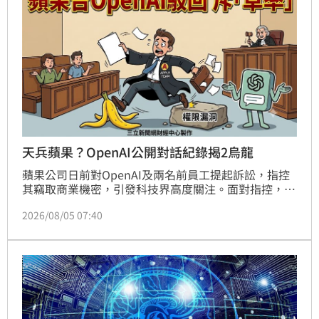
天兵蘋果？OpenAI公開對話紀錄揭2烏龍
蘋果公司日前對OpenAI及兩名前員工提起訴訟，指控
其竊取商業機密，引發科技界高度關注。面對指控，
OpenAI火速發布聲明強烈反擊，不僅全面否認竊密，
2026/08/05 07:40
更公開iMessage對話與郵件紀錄，反揭蘋果內部權限
管理漏洞。OpenAI指出，所謂竊密實為蘋果現職員工
主動請求協助，而離職帳號權限未即時撤銷應屬蘋果內
部疏失。此外，OpenAI更踢爆蘋果法律團隊不僅搞混
員工姓氏寄錯信件，更在長達五個月毫無進展後突然提
告，直批此舉草率且針對個人。這場涉及商業機密與AI
人才爭奪的法律攻防戰，隨著雙方證據陸續曝光，後續
判決將成為科技產業關注焦點。