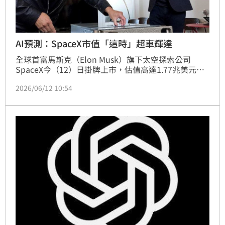
AI預測：SpaceX市值「這時」超車輝達
全球首富馬斯克（Elon Musk）旗下太空探索公司
SpaceX今（12）日掛牌上市，估值高達1.77兆美元，
且根據ChatGPT的預測，不出十年這家科技巨獸的市值
2026/06/12 10:54
將有望超越「世界股王」輝達（Nvidia）的5兆美元身
價。