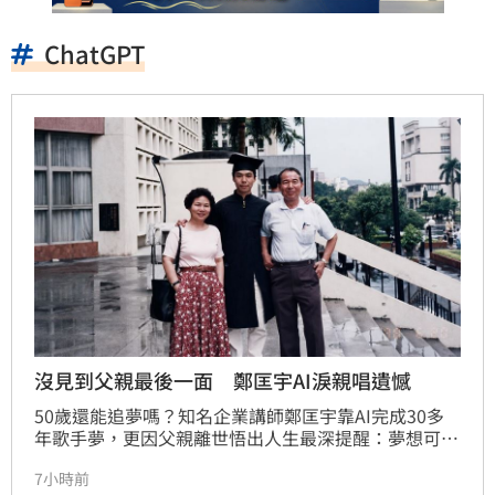
ChatGPT
沒見到父親最後一面 鄭匡宇AI淚親唱遺憾
50歲還能追夢嗎？知名企業講師鄭匡宇靠AI完成30多
年歌手夢，更因父親離世悟出人生最深提醒：夢想可以
等，愛與陪伴不能等，錯過可能就是一輩子。
7小時前