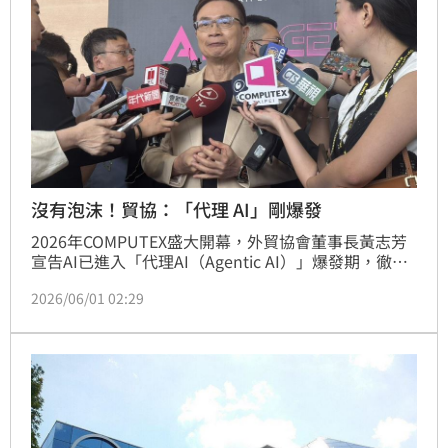
沒有泡沫！貿協：「代理 AI」剛爆發
2026年COMPUTEX盛大開幕，外貿協會董事長黃志芳
宣告AI已進入「代理AI（Agentic AI）」爆發期，徹底
駁斥市場泡沫化疑慮。本屆展會規模空前，集結輝達、
2026/06/01 02:29
AMD等全球晶片巨頭，展現台灣在IT與半導體領域的關
鍵戰略地位。黃志芳強調，隨著AI Agent普及，硬體算
力需求將呈幾何級數成長，不僅帶動台灣產業升級，更
為全球資通訊產業注入強勁動能，預期商機將持續擴大
並推動經濟全速衝刺。