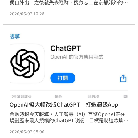
獨自外出，之後就失去蹤跡，搜救志工在京都郊外的山
區尋獲該名男大生，但不幸的是發現時他已經沒有生命
2026/06/07 10:28
跡象。
OpenAI擬大幅改版ChatGPT 打造超級App
金融時報今天報導，人工智慧（AI）巨擘OpenAI正在
規劃歷來最大規模的ChatGPT改版，目標是將這款聊天
機器人打造成具備程式開發工具與AI Agent（代理）功
2026/06/07 08:06
能的「超級App」，以提升營收，並為潛在的股票上市