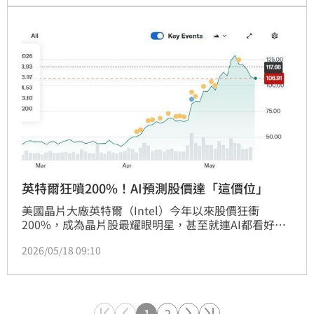
英特爾狂噴200%！AI預測股價達「這價位」
美國晶片大廠英特爾（Intel）今年以來股價狂衝
200%，成為晶片股最耀眼明星，甚至就連AI都看好。
知名財經媒體《FinBold》日前即報導，根據ChatGPT
2026/05/18 09:10
的預測，2026年第二季尾聲，英特爾股價最高有望站
上150美元，潛在成長空間達27%。
1
2