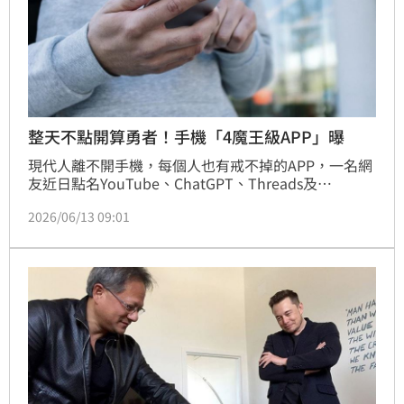
整天不點開算勇者！手機「4魔王級APP」曝
現代人離不開手機，每個人也有戒不掉的APP，一名網
友近日點名YouTube、ChatGPT、Threads及
Instagram，稱如果有人能一整天都不打開這4款程
2026/06/13 09:01
式，「我敬你是位勇者」。貼文引發熱議，但全部人都
認輸，直言「根本不可能」，也有人提到LINE和
Threads高使用率，「如果加上Line，應該沒人是勇
者」、「一天不上脆，世界會崩毀！」