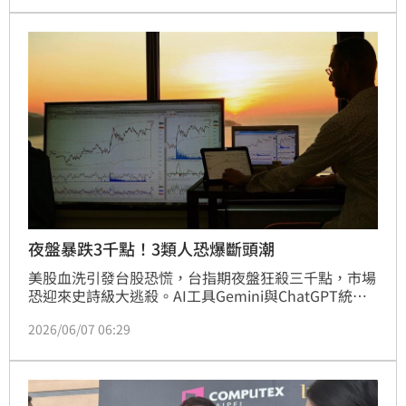
預做準備。
夜盤暴跌3千點！3類人恐爆斷頭潮
美股血洗引發台股恐慌，台指期夜盤狂殺三千點，市場
恐迎來史詩級大逃殺。AI工具Gemini與ChatGPT統整
出自救指南，點名高槓桿融資族、半導體高價股及盲目
2026/06/07 06:29
抄底者為三大重災區。專家警告散戶切勿犯下「盲目殺
低、融資抄底、對追繳裝死」三大死忌，以免砍在阿呆
谷或面臨斷頭。面對非理性崩跌，投資人應保持冷靜，
保留現金部位並分批佈局，才能在股災中站穩陣腳，抓
住未來的反彈契機。