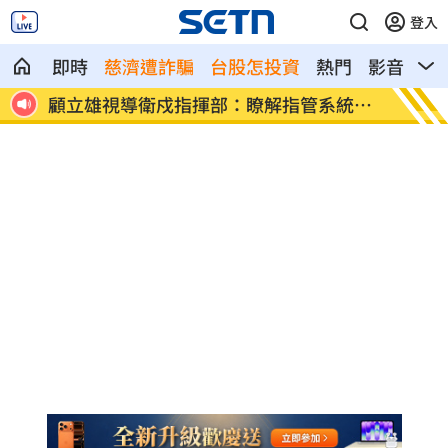
登入
即時
慈濟遭詐騙
台股怎投資
熱門
影音
熱
統運
炸雞店繼續用問題油？洪健益控北市府蓋
老農5
牌
淚