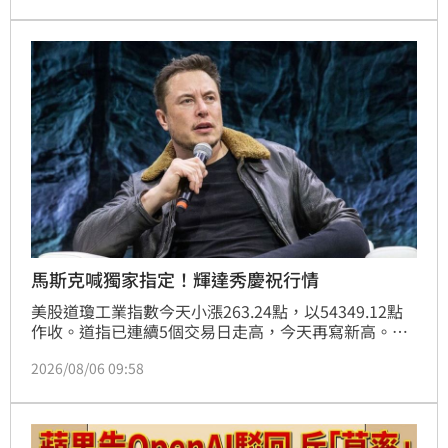
馬斯克喊獨家指定！輝達秀慶祝行情
美股道瓊工業指數今天小漲263.24點，以54349.12點
作收。道指已連續5個交易日走高，今天再寫新高。
SpaceX股價因AI鉅額開支大跌13.61%，執行長馬斯克
2026/08/06 09:58
指將獨家使用輝達系統打造巨型數據中心，帶動輝達股
價走高。