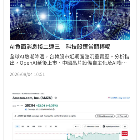
AI負面消息接二連三 科技股遭當頭棒喝
全球AI熱潮降溫，台韓股市近期面臨沉重賣壓。分析指
出，OpenAI延後上市、中國晶片設備自主化及AI模型
衝擊，加上美科技巨頭財報顯示資本支出過高，成為壓
2026/08/04 10:51
垮股市的稻草。台股融資餘額曾暴增，外資賣超逾1.6
兆元，市場出現恐慌情緒。韓國股市因槓桿型ETF過度
炒作，跌幅創下亞洲金融風暴以來最慘紀錄，連帶拖累
亞股表現。儘管電子業大咖仍看好AI需求，但台股已陷
入震盪格局，投資人需密切關注外資動向及融資去化情
況，AI泡沫化疑慮短期內恐持續影響市場信心。