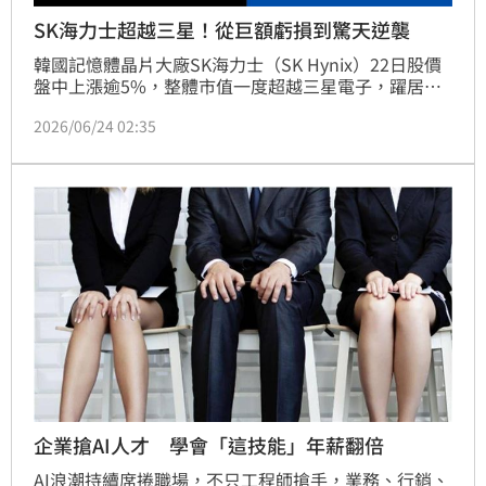
SK海力士超越三星！從巨額虧損到驚天逆襲
韓國記憶體晶片大廠SK海力士（SK Hynix）22日股價
盤中上漲逾5%，整體市值一度超越三星電子，躍居韓
國市值最高的企業。然而，SK海力士現在能有歷史性
2026/06/24 02:35
的突破並非一帆風順，過去十年間，公司面臨鉅額虧損
甚至一度瀕臨破產，最終憑藉著開發當時冷門的高頻寬
記憶體（High Bandwidth Memory, HBM）突破重
圍，迎頭趕上AI熱潮，成為輝達（NVIDIA）關鍵的合
作夥伴。
企業搶AI人才 學會「這技能」年薪翻倍
AI浪潮持續席捲職場，不只工程師搶手，業務、行銷、