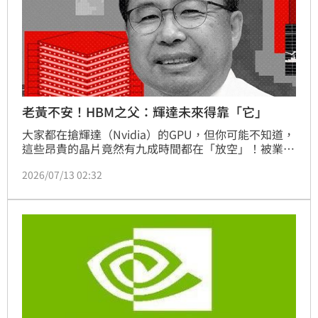
老黃不安！HBM之父：輝達未來得靠「它」
大家都在搶輝達（Nvidia）的GPU，但你可能不知道，
這些昂貴的晶片竟然有九成時間都在「放空」！被業界
尊稱為「HBM之父」的韓國教授金正浩語出驚人，直
2026/07/13 02:32
指AI的核心根本不是GPU，而是記憶體！他更點名輝達
（Nvidia）執行長黃仁勳近期頻頻造訪韓國、密會各方
人士，其實是因為「心裡很不安」。