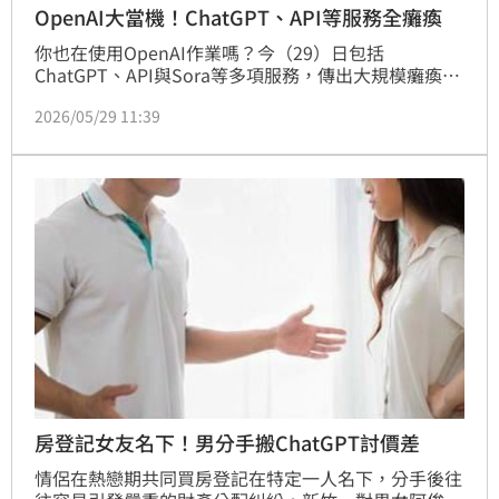
OpenAI大當機！ChatGPT、API等服務全癱瘓
你也在使用OpenAI作業嗎？今（29）日包括
ChatGPT、API與Sora等多項服務，傳出大規模癱瘓。
用戶陸續回報災情，預計恢復運作時間、造成系統服務
2026/05/29 11:39
中斷原因，仍待官方進一步公告與說明。
房登記女友名下！男分手搬ChatGPT討價差
情侶在熱戀期共同買房登記在特定一人名下，分手後往