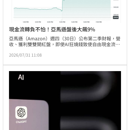
現金流轉負不怕！亞馬遜盤後大飆9%
亞馬遜（Amazon）週四（30日）公布第二季財報，營
收、獲利雙雙開紅盤，即使AI狂燒錢致使自由現金流轉
為負，盤後股價仍大漲逾9%，顯見市場看好雲端業務
2026/07/31 11:08
與AI布局帶來的長期成長動能。美國財經媒體
《Business Insider》指出，亞馬遜正在證明，贏得AI
競賽不一定要擁有全球最強大的AI模型，關鍵可能在於
打造一個讓企業能自由使用各種模型的平台。