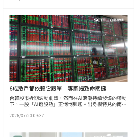
中的文字，或是誤解出完全不存在的字，但人類透過視
覺只需看仔細就能讀出；完整的動圖可參考此影片。
6成散戶都依賴它跟單 專家揭致命關鍵
台韓股市近期波動劇烈，然而在AI浪潮持續發燒的帶動
下，一股「AI選股熱」正悄悄興起。出身模特兒的南韓
藝人邊正秀（변정수）日前在自己的YouTube頻道上坦
2026/07/20 09:37
言，她參考ChatGPT的建議買進SK海力士，如今已成
功轉虧為盈。此番言論隨即在投資圈掀起討論，畢竟全
球已有逾六成散戶開始借助AI工具進行投資決策，不過
也有專家示警，過度仰賴AI恐怕會醞釀出新型態的投資