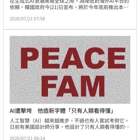
在生成式AI浪潮席捲全球之際，為降低對海外AI平台的
依賴，韓國政府今(21)日宣布，將於今年底前推出本土
研發的免費AI聊天機器人，同時規劃推出功能更完整的
2026/07/21 07:58
AI代理人（AI Agent），希望打造自主AI生態系，提升
國際競爭力。(記者唐家興)
AI遭擊垮 他造新字體「只有人類看得懂」
人工智慧（AI）越來越進步，不過也有人嘗試考倒它。
日前有美國設計師分享，他設計了只有人類看得懂的字
體，原理為好幾個點移動，讓文字藏於其中（反方向移
2026/07/21 08:14
動的點），經過該設計師實測，AI無法讀懂藏在移動點