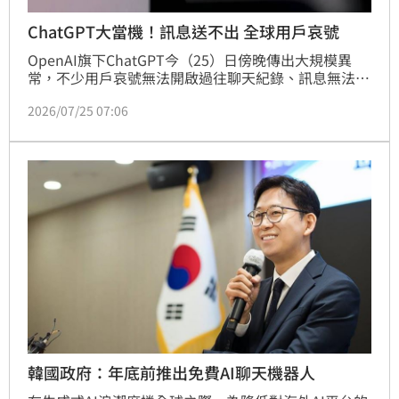
ChatGPT大當機！訊息送不出 全球用戶哀號
OpenAI旗下ChatGPT今（25）日傍晚傳出大規模異
常，不少用戶哀號無法開啟過往聊天紀錄、訊息無法送
出，甚至圖片生成功能也出現失敗情形。目前OpenAI
2026/07/25 07:06
正在修復，詳細故障原因有待進一步釐清。
韓國政府：年底前推出免費AI聊天機器人