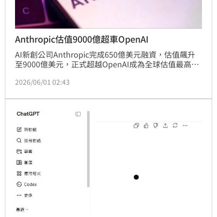
Anthropic估值9000億超車OpenAI
AI新創公司Anthropic完成650億美元融資，估值飆升
至9000億美元，正式超越OpenAI成為全球估值最高AI
企業。此次融資由紅杉資本等領投，顯示市場對其技術
2026/06/01 02:43
的高度認可。成立僅五年的Anthropic年化營收已突破
470億美元，並傳出可能上市。Anthropic的崛起迫使
OpenAI與SpaceX調整策略因應，也凸顯出全球AI競爭
進入白熱化階段。