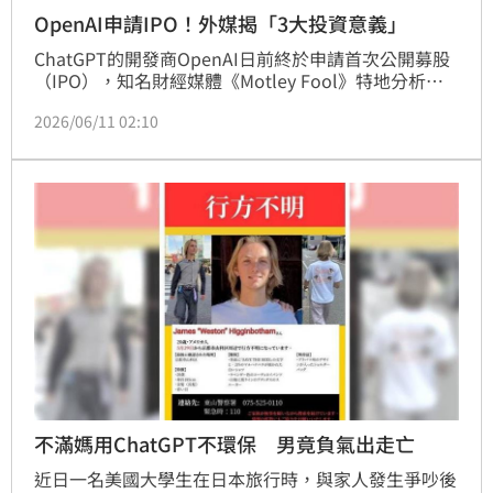
OpenAI申請IPO！外媒揭「3大投資意義」
ChatGPT的開發商OpenAI日前終於申請首次公開募股
（IPO），知名財經媒體《Motley Fool》特地分析，
這波巨型IPO熱潮對於AI投資帶有三項重大意義，包括
2026/06/11 02:10
戰場從私募基金轉向公開市場，企業透明度也會增加，
同時投資標的擴大。
不滿媽用ChatGPT不環保 男竟負氣出走亡
近日一名美國大學生在日本旅行時，與家人發生爭吵後