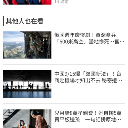
1小時前
其他人也在看
俄國週年慶慘劇！資深傘兵
「600米高空」墜地慘死…官方
噤聲、畫面瘋傳
中國9/15爆「鎖國新法」！台
商赴機場才知出不去 秘密邊控
合法化
兒月給8萬孝親費！她自掏5萬
買平板送孫 一句話愣原地
「傷心不已」