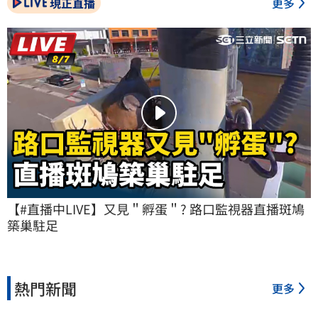
現正直播
更多
【#直播中LIVE】又見＂孵蛋＂? 路口監視器直播斑鳩
築巢駐足
熱門新聞
更多