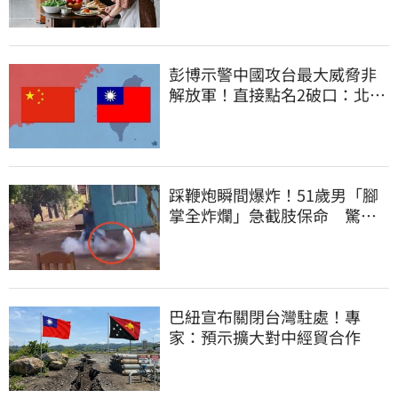
彭博示警中國攻台最大威脅非
解放軍！直接點名2破口：北京
正悄悄洗腦
踩鞭炮瞬間爆炸！51歲男「腳
掌全炸爛」急截肢保命 驚悚
畫面曝光
巴紐宣布關閉台灣駐處！專
家：預示擴大對中經貿合作