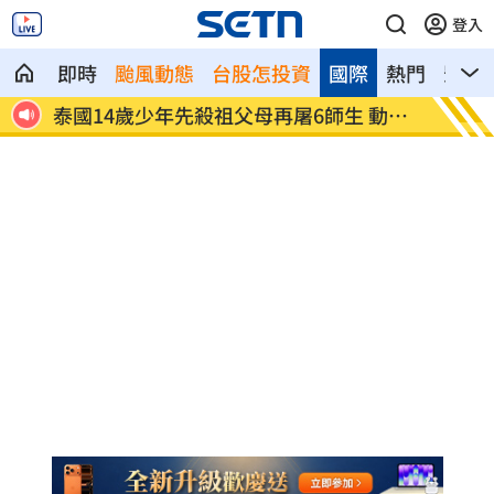
登入
即時
颱風動態
台股怎投資
國際
熱門
影音
闖入
泰國14歲少年先殺祖父母再屠6師生 動機
韓韶禧
曝
「嫩」