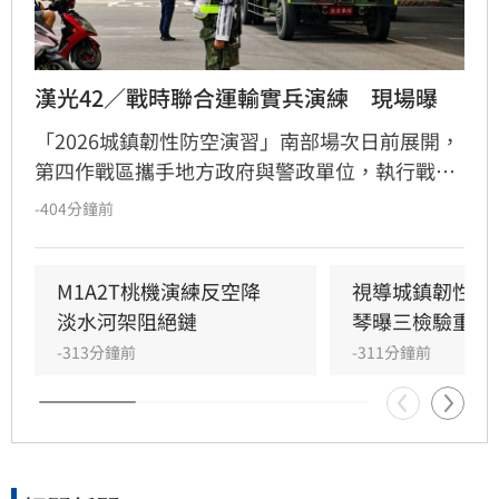
漢光42／戰時聯合運輸實兵演練　現場曝
「2026城鎮韌性防空演習」南部場次日前展開，
第四作戰區攜手地方政府與警政單位，執行戰時
聯合運輸交通運行管制實兵演練。針對戰時物資
-404分鐘前
運補車隊遭遇道路受阻情境，部隊運用TAK系統
即時回報，結合高雄市智慧交通系統與聯合緊急
應變作業中心協調機制，有效引導車隊突破瓶
M1A2T桃機演練反空降　
視導城鎮韌性演
頸。此次演習強調跨部門橫向聯繫、資訊共享及
淡水河架阻絕鏈
琴曝三檢驗重點
緊急應變能力，藉由實戰化訓練整合軍事運輸與
-313分鐘前
-311分鐘前
地方交通資源，精進戰時運補效能，厚植整體城
鎮防衛韌性，確保關鍵軍需物資能即時送達指定
地點，展現軍民協力強化國家安全防護的決心與
實質成效。