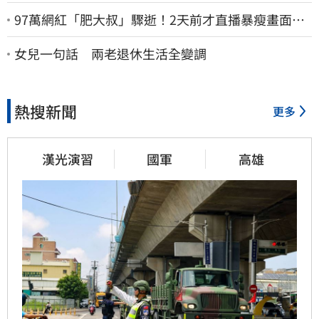
97萬網紅「肥大叔」驟逝！2天前才直播暴瘦畫面
曝 網淚崩：一路好走
女兒一句話 兩老退休生活全變調
熱搜新聞
更多
漢光演習
國軍
高雄