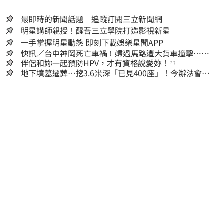
最即時的新聞話題 追蹤訂閱三立新聞網
明星講師親授！醒吾三立學院打造影視新星
一手掌握明星動態 即刻下載娛樂星聞APP
快訊／台中神岡死亡車禍！婦過馬路遭大貨車撞擊…下
半身輾碎慘死路口
伴侶和妳一起預防HPV，才有資格說愛妳！
PR
地下墳墓遷葬…挖3.6米深「已見400座」！今辦法會安
撫祖先