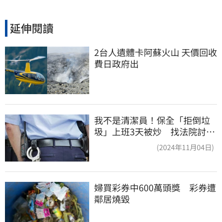
延伸閱讀
2台人遺體卡阿蘇火山 天價回收
費日政府出
我不是清潔員！保全「拒倒垃
圾」上班3天被炒 找法院討公
道結果出爐
(2024年11月04日)
婦買彩券中600萬頭獎　彩券遭
鄰居燒毀