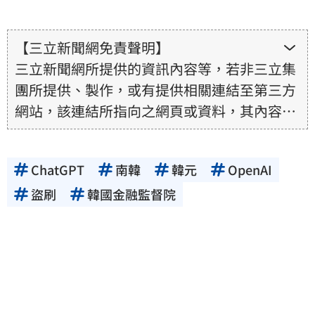
【三立新聞網免責聲明】
三立新聞網所提供的資訊內容等，若非三立集
團所提供、製作，或有提供相關連結至第三方
網站，該連結所指向之網頁或資料，其內容均
為所連結網站提供，相關權利均為該網站、內
容提供者或合法權利人所有，三立集團不擔保
ChatGPT
南韓
韓元
OpenAI
其真實性、正確性、即時性、完整性或合法
性。三立新聞網所提供的資訊內容，若其著作
盜刷
韓國金融監督院
權不屬於三立集團所有，使用者未取得內容提
供者（著作權人）許可之前，亦不得擅自轉
貼、重製、變更、散布，否則概由使用者自負
全責。