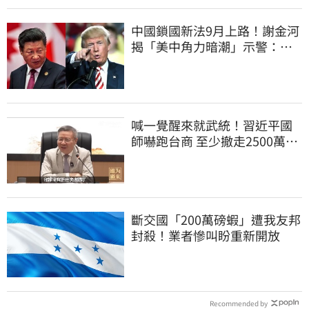
中國鎖國新法9月上路！謝金河
揭「美中角力暗潮」示警：台
灣1類人危險了
喊一覺醒來就武統！習近平國
師嚇跑台商 至少撤走2500萬份
工作
斷交國「200萬磅蝦」遭我友邦
封殺！業者慘叫盼重新開放
Recommended by