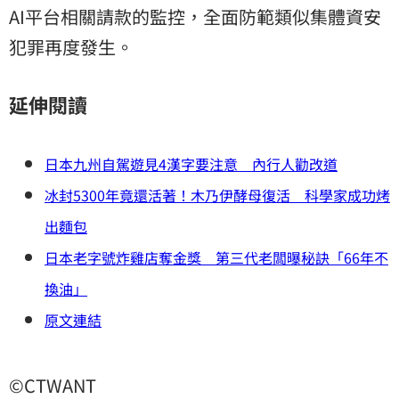
AI平台相關請款的監控，全面防範類似集體資安
犯罪再度發生。
延伸閱讀
日本九州自駕遊見4漢字要注意 內行人勸改道
冰封5300年竟還活著！木乃伊酵母復活 科學家成功烤
出麵包
日本老字號炸雞店奪金獎 第三代老闆曝秘訣「66年不
換油」
原文連結
©CTWANT