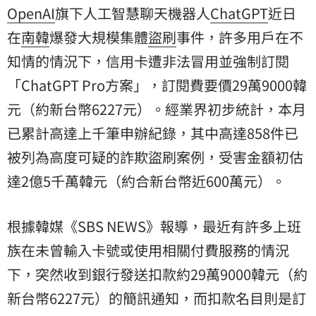
OpenAI
旗下人工智慧聊天機器人
ChatGPT
近日
在
南韓
爆發大規模集體
盜刷
事件，許多用戶在不
知情的情況下，信用卡遭非法冒用並強制訂閱
「ChatGPT Pro方案」，訂閱費要價29萬9000
韓
元
（約新台幣6227元）。經業界初步統計，本月
已累計高達上千筆申辦紀錄，其中高達858件已
被列為高度可疑的詐欺盜刷案例，受害金額初估
達2億5千萬韓元（約合新台幣近600萬元）。
根據韓媒《SBS NEWS》報導，最近有許多上班
族在未曾輸入卡號或使用相關付費服務的情況
下，突然收到銀行發送扣款約29萬9000韓元（約
新台幣6227元）的簡訊通知，而扣款名目則是訂