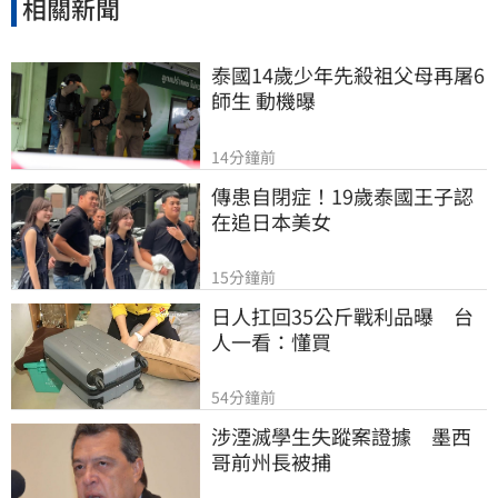
相關新聞
泰國14歲少年先殺祖父母再屠6
師生 動機曝
14分鐘前
傳患自閉症！19歲泰國王子認
在追日本美女
15分鐘前
日人扛回35公斤戰利品曝　台
人一看：懂買
54分鐘前
涉湮滅學生失蹤案證據　墨西
哥前州長被捕