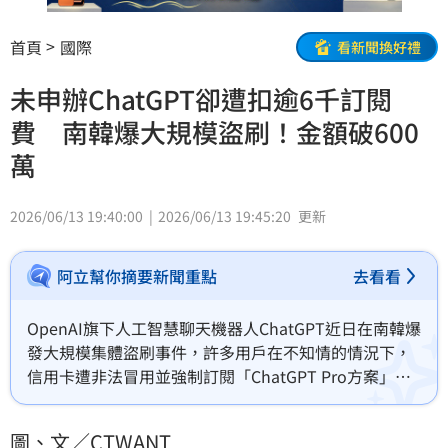
首頁
國際
看新聞換好禮
未申辦ChatGPT卻遭扣逾6千訂閱
費 南韓爆大規模盜刷！金額破600
萬
2026/06/13 19:40:00
2026/06/13 19:45:20
更新
阿立幫你摘要新聞重點
去看看
OpenAI旗下人工智慧聊天機器人ChatGPT近日在南韓爆
發大規模集體盜刷事件，許多用戶在不知情的情況下，
信用卡遭非法冒用並強制訂閱「ChatGPT Pro方案」，
訂閱費要價29萬9000韓元（約新台幣6227元）。經業界
初步統計，本月已累計高達上千筆申辦紀錄，其中高達
圖、文／CTWANT