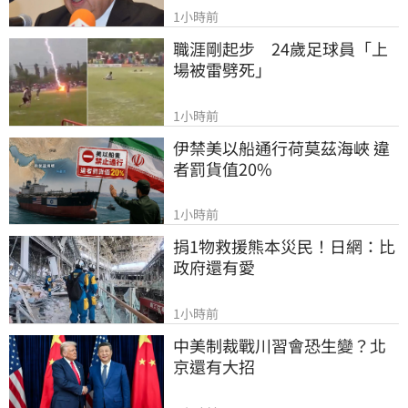
1小時前
職涯剛起步　24歲足球員「上
場被雷劈死」
1小時前
伊禁美以船通行荷莫茲海峽 違
者罰貨值20%
1小時前
捐1物救援熊本災民！日網：比
政府還有愛
1小時前
中美制裁戰川習會恐生變？北
京還有大招