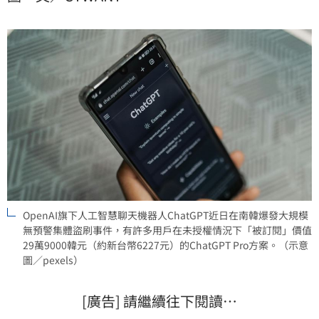
858件已被列為高度可疑的詐欺盜刷案例，受害金額初
估達2億5千萬韓元（約合新台幣近600萬元）。
OpenAI旗下人工智慧聊天機器人ChatGPT近日在南韓爆發大規模
無預警集體盜刷事件，有許多用戶在未授權情況下「被訂閱」價值
29萬9000韓元（約新台幣6227元）的ChatGPT Pro方案。（示意
圖／pexels）
[廣告] 請繼續往下閱讀…