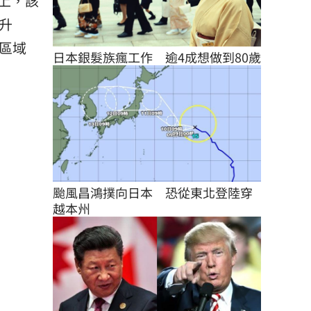
上，該
升
區域
日本銀髮族瘋工作　逾4成想做到80歲
颱風昌鴻撲向日本　恐從東北登陸穿
越本州