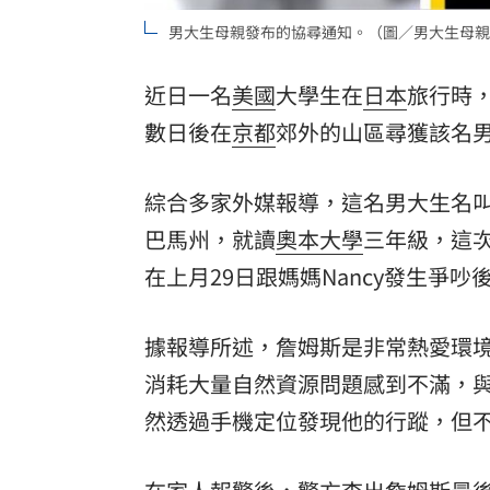
男大生母親發布的協尋通知。（圖／男大生母親
8國球員齊聚高雄 Formosa 7s掀足球
理想混蛋號召粉絲跨海追星吃美食！
18:
近日一名
美國
大學生在
日本
旅行時
數日後在
京都
郊外的山區尋獲該名
綜合多家外媒報導，這名男大生名叫詹姆斯
巴馬州
，就讀
奧本大學
三年級，這
在上月29日跟媽媽Nancy發生爭
據報導所述，詹姆斯是非常熱愛環境保護
消耗大量自然資源問題感到不滿，
然透過手機定位發現他的行蹤，但