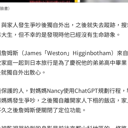
臉書）
熱潮
10:00
15
，與家人發生爭吵後獨自外出，之後就失去蹤跡，搜
男大生，但不幸的是發現時他已經沒有生命跡象。
（James「Weston」Higginbotham）來
次家庭一起到日本旅行是為了慶祝他的弟弟高中畢業
吵後就獨自外出散心。
的人，對媽媽Nancy使用ChatGPT規劃行程，
與媽媽發生爭吵，之後獨自離開家人下榻的飯店，家
不久之後詹姆斯便關閉了定位功能。