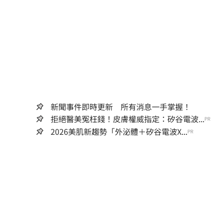
新聞事件即時更新 所有消息一手掌握！
拒絕醫美冤枉錢！皮膚權威指定：矽谷電波...
PR
2026美肌新趨勢「外泌體＋矽谷電波X...
PR