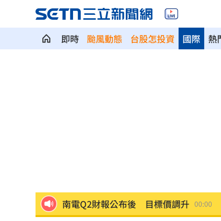
即時
颱風動態
台股怎投資
國際
熱
少女在家產子男嬰夭折 裹毛巾藏住處
劍橋最年輕黑人教授閃辭！爆論文抄襲
遊日瘋買恢復衣「穿」越疲勞 2因素助
煮菜遭婆婆關火還一路追罵！丈...
00:12
新／白海豚近北部海面！氣象署發豪雨
南電Q2財報公布後 目標價調升
00:00