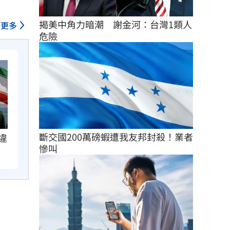
揭美中角力暗潮　謝金河：台灣1類人
更多
危險
斷交國200萬磅蝦遭我友邦封殺！業者
違
慘叫