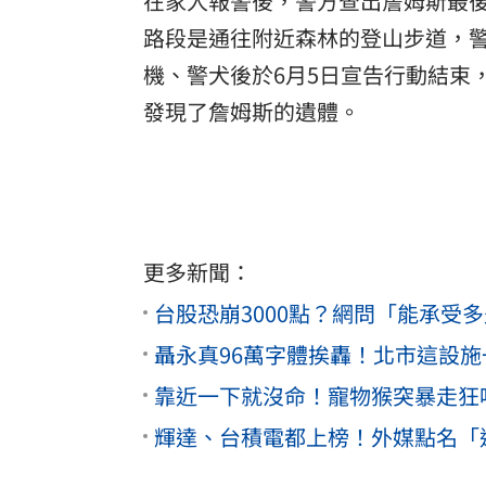
在家人報警後，警方查出詹姆斯最
路段是通往附近森林的登山步道，警
機、警犬後於6月5日宣告行動結束
發現了詹姆斯的遺體。
更多新聞：
台股恐崩3000點？網問「能承受
聶永真96萬字體挨轟！北市這設施
靠近一下就沒命！寵物猴突暴走狂
輝達、台積電都上榜！外媒點名「