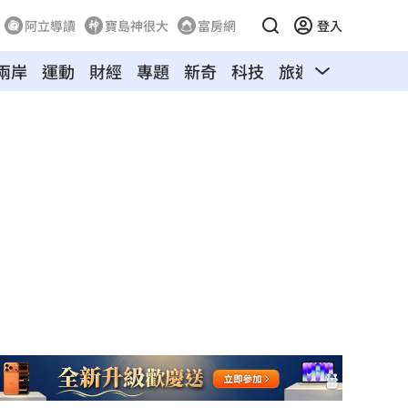
阿立導讀
寶島神很大
富房網
登入
兩岸
運動
財經
專題
新奇
科技
旅遊
汽車
寵物