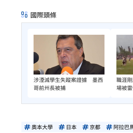
國際頭條
職涯剛
涉湮滅學生失蹤案證據　墨西
場被雷
哥前州長被捕
奧本大學
日本
京都
阿拉巴