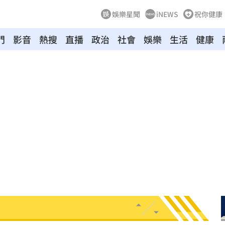
娛樂星聞
iNEWS
祝你健康
門
影音
熱搜
直播
政治
社會
娛樂
生活
健康
多日
01:08
造假
00:18
旺
00:15
特報
00:01