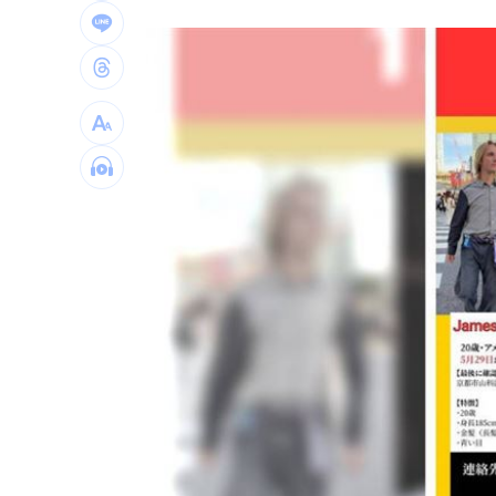
ETF存到2千萬退休！他因1封信重回職場
社宅包租爆糾紛 房客控業者硬闖屋內
馬斯克蓋地球最大晶圓廠 專家揭3大隱
泰國校園槍擊案增至9死 12歲女童不治
台灣彩券開獎直播中
20:31
LIVE三立+24小時直播
15:27
三立iNEWS新聞台線上直播
18:00
商場戰國來臨 台中「頂奢大道」逐漸
台彩父親節推新刮刮樂千萬頭獎超「爸
「拍片人的多重宇宙」職涯論壇9/12登