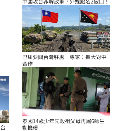
中國攻台非解放軍？外媒點名2破口！
巴紐要關台灣駐處！專家：擴大對中
合作
泰國14歲少年先殺祖父母再屠6師生 
來台
動機曝