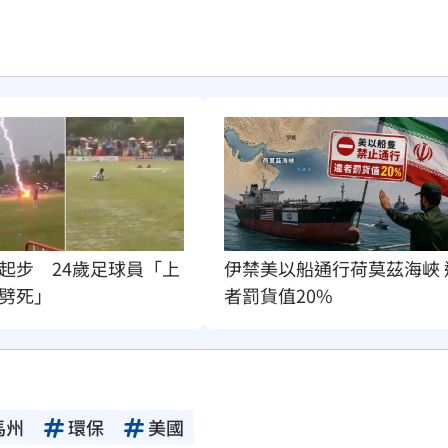
起步　24歲足球員「上
伊禁美以船通行荷莫茲海峽 
劈死」
者罰貨值20%
馬州
環保
美國