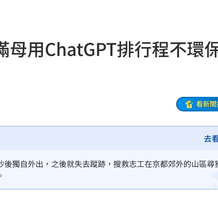
命
23:59
關注
23:50
母用ChatGPT排行程不
互動
23:40
衛隊
23:37
溫
23:34
看新聞
足壇
23:31
去
體
23:29
」
23:27
吵後獨自外出，之後就失去蹤跡，搜救志工在京都郊外的山區尋
。
主導
23:25
23:22