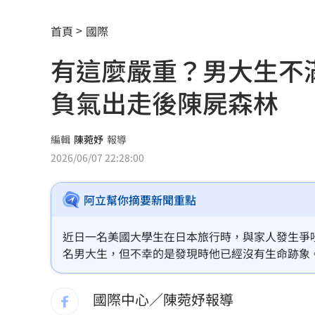
俄軍空襲烏克蘭首都基輔及周邊 4人喪
首頁
國際
費仔確定成自由球員 下一步動向引人
有這麼嚴重？男大生不滿
米蘭達離婚奧蘭多布魯13年！罕談前夫
負氣出走後陳屍森林
美制裁杜拜加密幣交所！控助伊朗革命
美就業數據爆冷 這信號Fed升息警報降
編輯
陳菀妤
報導
2026/06/07 22:28:00
梅西父親病逝享壽68歲 一路陪伴兒闖
阿立幫你摘要新聞重點
5登山客2025年雪崩失蹤 尼泊爾尋獲遺
喝錯傷身！營養師整理喝咖啡「7大守則
近日一名美國大學生在日本旅行時，與家人發生爭
名男大生，但不幸的是發現時他已經沒有生命跡象
美：東南亞詐騙園區多由中國背景組織
國際中心／陳菀妤報導
拆監獄家書見「叫別人老婆」人妻氣炸