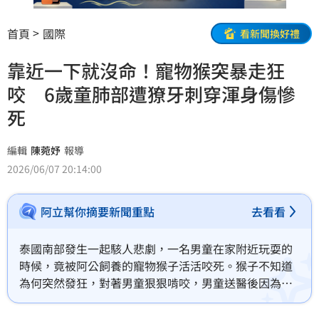
首頁
國際
看新聞換好禮
靠近一下就沒命！寵物猴突暴走狂
咬 6歲童肺部遭獠牙刺穿渾身傷慘
死
編輯
陳菀妤
報導
2026/06/07 20:14:00
阿立幫你摘要新聞重點
去看看
泰國南部發生一起駭人悲劇，一名男童在家附近玩耍的
時候，竟被阿公飼養的寵物猴子活活咬死。猴子不知道
為何突然發狂，對著男童狠狠啃咬，男童送醫後因為傷
勢過重，搶救後宣告不治。