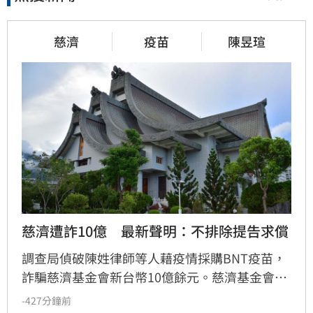
慈濟
疫苗
陳昱瑄
慈濟遭詐10億　最新聲明：不排除提告求償
調查局偵破陳姓律師等人藉疫情採購BNT疫苗，
詐騙慈濟基金會新台幣10億餘元。慈濟基金會今
（7日）透過委任律師發表聲明，將配合法院審
-427分鐘前