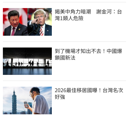
揭美中角力暗潮　謝金河：台
灣1類人危險
到了機場才知出不去！中國爆
鎖國新法
2026最佳移居國曝！台灣名次
好強