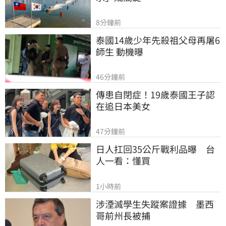
8分鐘前
泰國14歲少年先殺祖父母再屠6
師生 動機曝
46分鐘前
傳患自閉症！19歲泰國王子認
在追日本美女
47分鐘前
日人扛回35公斤戰利品曝　台
人一看：懂買
1小時前
涉湮滅學生失蹤案證據　墨西
哥前州長被捕