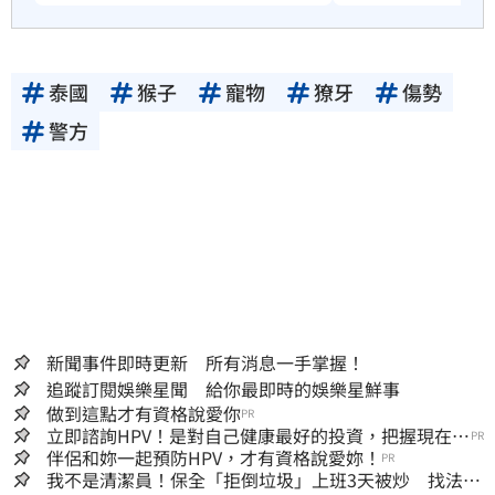
泰國
猴子
寵物
獠牙
傷勢
警方
新聞事件即時更新 所有消息一手掌握！
追蹤訂閱娛樂星聞 給你最即時的娛樂星鮮事
做到這點才有資格說愛你
PR
立即諮詢HPV！是對自己健康最好的投資，把握現在不
PR
嫌晚！
伴侶和妳一起預防HPV，才有資格說愛妳！
PR
我不是清潔員！保全「拒倒垃圾」上班3天被炒 找法院