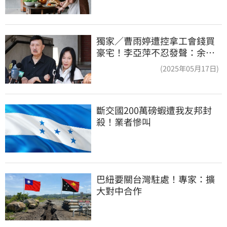
獨家／曹雨婷遭控拿工會錢買
豪宅！李亞萍不忍發聲：余天
管工會都貼錢
(2025年05月17日)
斷交國200萬磅蝦遭我友邦封
殺！業者慘叫
巴紐要關台灣駐處！專家：擴
大對中合作