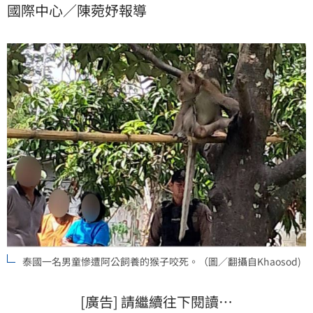
國際中心／陳菀妤報導
泰國一名男童慘遭阿公飼養的猴子咬死。（圖／翻攝自Khaosod)
[廣告] 請繼續往下閱讀…