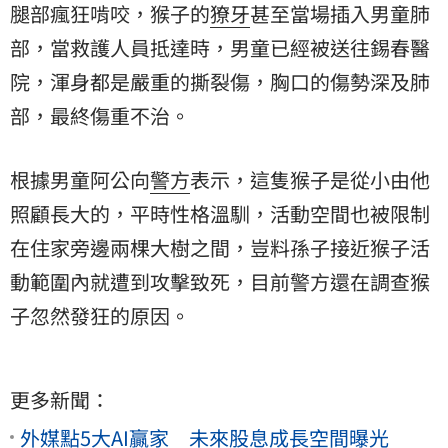
腿部瘋狂啃咬，猴子的
獠牙
甚至當場插入男童肺
部，當救護人員抵達時，男童已經被送往錫春醫
院，渾身都是嚴重的撕裂傷，胸口的傷勢深及肺
部，最終傷重不治。
根據男童阿公向
警方
表示，這隻猴子是從小由他
照顧長大的，平時性格溫馴，活動空間也被限制
在住家旁邊兩棵大樹之間，豈料孫子接近猴子活
動範圍內就遭到攻擊致死，目前警方還在調查猴
子忽然發狂的原因。
更多新聞：
外媒點5大AI贏家 未來股息成長空間曝光