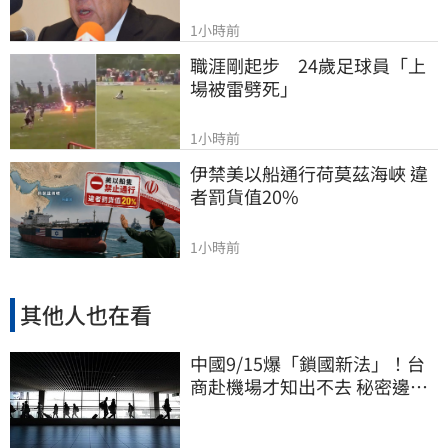
1小時前
職涯剛起步　24歲足球員「上
場被雷劈死」
1小時前
伊禁美以船通行荷莫茲海峽 違
者罰貨值20%
1小時前
其他人也在看
中國9/15爆「鎖國新法」！台
商赴機場才知出不去 秘密邊控
合法化