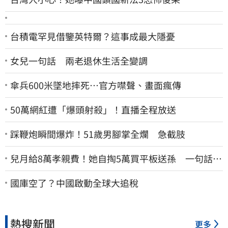
台積電罕見借鑒英特爾？這事成最大隱憂
女兒一句話 兩老退休生活全變調
傘兵600米墜地摔死…官方噤聲、畫面瘋傳
50萬網紅遭「爆頭射殺」！直播全程放送
踩鞭炮瞬間爆炸！51歲男腳掌全爛 急截肢
兒月給8萬孝親費！她自掏5萬買平板送孫 一句話愣
原地「傷心不已」
國庫空了？中國啟動全球大追稅
熱搜新聞
更多