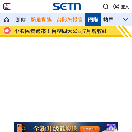
登入
即時
颱風動態
台股怎投資
國際
熱門
影音
收紅
愷樂認雙胞胎早產 激動：知道你們很努
視察城
力
全