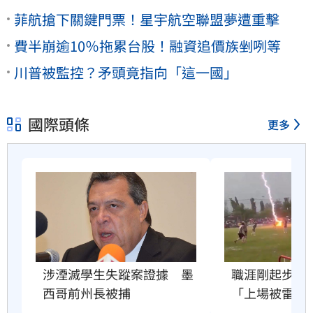
菲航搶下關鍵門票！星宇航空聯盟夢遭重擊
費半崩逾10％拖累台股！融資追價族剉咧等
川普被監控？矛頭竟指向「這一國」
國際頭條
更多
職涯剛起步　2
涉湮滅學生失蹤案證據　墨
「上場被雷劈
西哥前州長被捕