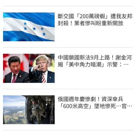
斷交國「200萬磅蝦」遭我友邦
封殺！業者慘叫盼重新開放
中國鎖國新法9月上路！謝金河
揭「美中角力暗潮」示警：台
灣1類人危險了
俄國週年慶慘劇！資深傘兵
「600米高空」墜地慘死…官方
噤聲、畫面瘋傳