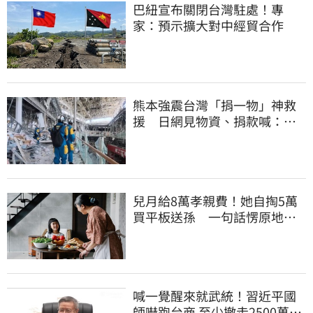
巴紐宣布關閉台灣駐處！專
家：預示擴大對中經貿合作
熊本強震台灣「捐一物」神救
援 日網見物資、捐款喊：給
台灣統治算了
兒月給8萬孝親費！她自掏5萬
買平板送孫 一句話愣原地
「傷心不已」
喊一覺醒來就武統！習近平國
師嚇跑台商 至少撤走2500萬份