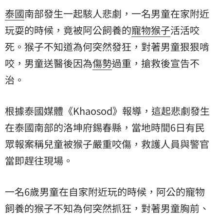
泰國
南部發生一起駭人悲劇，一名男童在家附近
玩耍的時候，竟被阿公飼養的
寵物
猴子
活活咬
死。猴子不知道為何突然發狂，對著男童狠狠啃
咬，男童送醫後因為
傷勢
過重，搶救後宣告不
治。
根據泰國媒體《Khaosod》報導，這起悲劇發生
在泰國南部的洛坤府錫春縣，當地時間6日有民
眾報案稱兒童被猴子嚴重咬傷，救護人員與警官
當即趕往現場。
一名6歲男童在自家附近玩的時候，阿公的寵物
飼養的猴子不知為何突然抓狂，對著男童胸前、