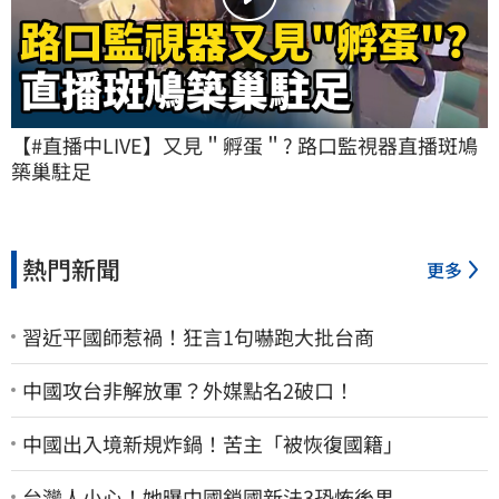
【#直播中LIVE】又見＂孵蛋＂? 路口監視器直播斑鳩
築巢駐足
熱門新聞
更多
習近平國師惹禍！狂言1句嚇跑大批台商
中國攻台非解放軍？外媒點名2破口！
中國出入境新規炸鍋！苦主「被恢復國籍」
台灣人小心！她曝中國鎖國新法3恐怖後果