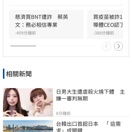
理，不排除提民事訴訟求償，捍衛慈濟基金會及
社會捐款大眾的權益。
慈濟買BNT遭詐　蔡英
買疫苗被詐10
文：務必相信專業
導體CEO認了被
-409分鐘前
-388分鐘前
相關新聞
日男大生遭虐殺火燒下體　主
嫌一審判無期
8分鐘前
台韓出口首超日本　「 這需
求」成關鍵