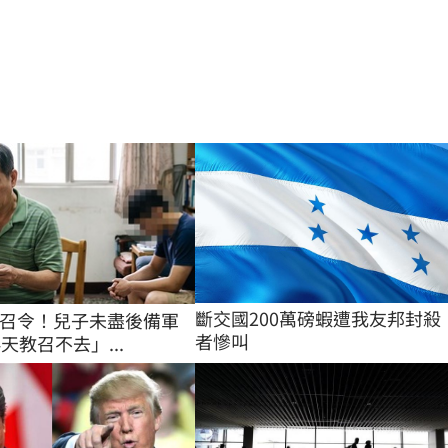
斷交國200萬磅蝦遭我友邦封殺
召令！兒子未盡後備軍
者慘叫
天教召不去」...