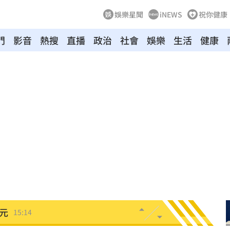
娛樂星聞
iNEWS
祝你健康
門
影音
熱搜
直播
政治
社會
娛樂
生活
健康
快看
15:22
事
15:21
惡言
15:16
相
15:16
嘉賓
15:16
元
15:14