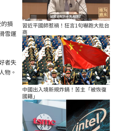
受的損
習近平國師惹禍！狂言1句嚇跑大批台
商
滑雪運
好者失
人物。
中國出入境新規炸鍋！苦主「被恢復
國籍」