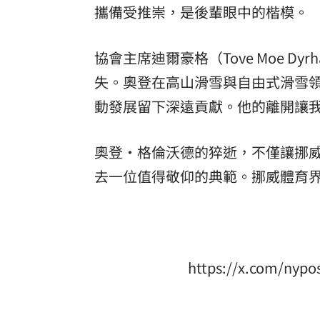
攜備受推崇，是後輩眼中的楷模。
協會主席迪爾豪格（Tove Moe 
失。奧登在高山滑雪與自由式滑雪
動發展留下深遠貢獻。他的離開讓
奧登・格倫沃德的猝逝，不僅讓挪
去一位值得敬仰的典範。挪威體育
https://x.com/nypo