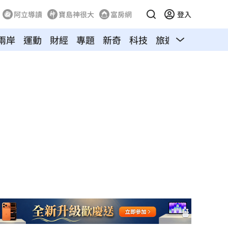
阿立導讀
寶島神很大
富房網
登入
兩岸
運動
財經
專題
新奇
科技
旅遊
汽車
寵物