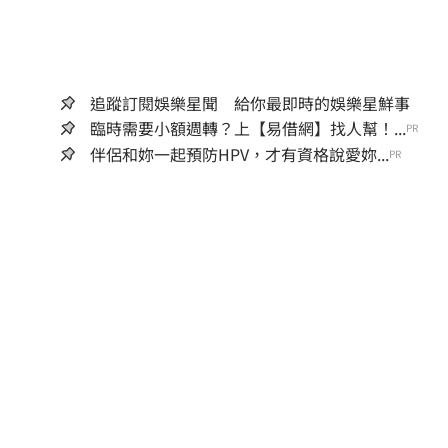
追蹤訂閱娛樂星聞 給你最即時的娛樂星鮮事
臨時需要小額週轉？上【易借網】找人幫！...
PR
伴侶和妳一起預防HPV，才有資格說愛妳...
PR