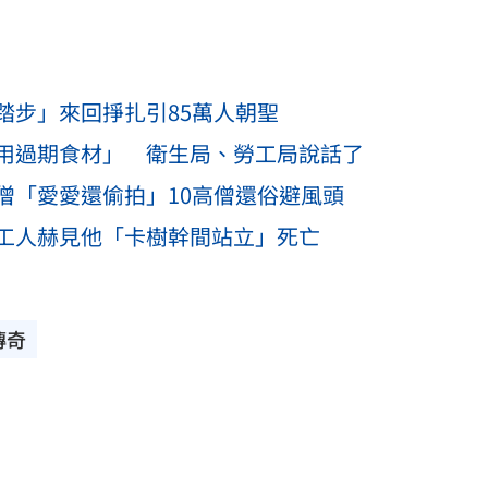
踏步」來回掙扎引85萬人朝聖
用過期食材」 衛生局、勞工局說話了
僧「愛愛還偷拍」10高僧還俗避風頭
工人赫見他「卡樹幹間站立」死亡
傳奇