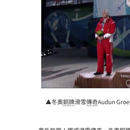
錄到一半失控 胡瓜遭陳亞蘭抓頭撞氣
新／南港Lalaport施工意外！鷹架坍塌
肥大叔猝逝前為何堅持直播？網悲曝這
GPT將取消這項限制 免費版都受惠
14:
台灣彩券開獎直播中
20:31
LIVE三立+24小時直播
15:27
三立iNEWS新聞台線上直播
18:00
商場戰國來臨 台中「頂奢大道」逐漸
▲冬奧
銅牌
滑雪
傳奇
Audun G
台彩父親節推新刮刮樂千萬頭獎超「爸
「拍片人的多重宇宙」職涯論壇9/12登