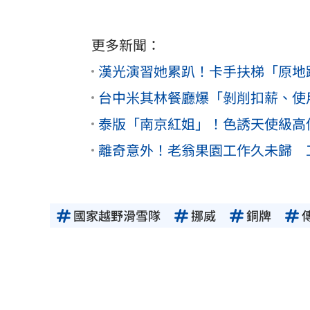
更多新聞：
漢光演習她累趴！卡手扶梯「原地
台中米其林餐廳爆「剝削扣薪、使
泰版「南京紅姐」！色誘天使級高
離奇意外！老翁果園工作久未歸 
國家越野滑雪隊
挪威
銅牌