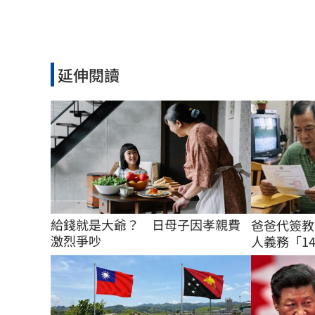
延伸閱讀
給錢就是大爺？　日母子因孝親費
爸爸代簽教
激烈爭吵
人義務「14