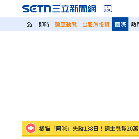
即時
颱風動態
台股怎投資
國際
熱
雙十衝離島！機票「這天」開搶 攻略
父提前退休母賣戒指！高希均證明這1件
吳沛憶：面對中傷造謠 陳時中都不出
台玻夫人喪子首發聲 曝2因素揭離世真
統一獅邀日本女星松川星 到場當開球
橘貓「阿咪」失蹤138日！飼主懸賞20萬