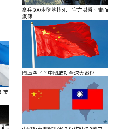
傘兵600米墜地摔死…官方噤聲、畫面
瘋傳
國庫空了？中國啟動全球大追稅
！業
中國攻台非解放軍？外媒點名2破口！