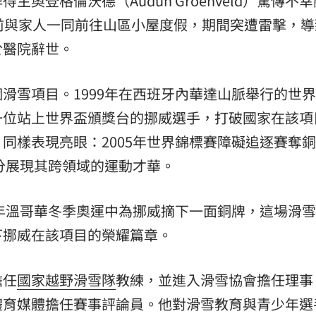
主奧登格倫沃德（Audun Groenveld）驚傳不
前與家人一同前往山區小屋度假，期間突遭雷擊，導
熱潮
10:00
於醫院辭世。
15
滑雪項目。1999年在西班牙內華達山脈舉行的世
一位站上世界盃頒獎台的挪威選手，打破國家在該項
同樣表現亮眼：2005年世界錦標賽障礙追逐賽奪
充分展現其跨領域的運動才華。
0年溫哥華冬季奧運中為挪威摘下一面銅牌，這場滑
下挪威在該項目的榮耀篇章。
擔任
國家越野滑雪隊
教練，並進入滑雪協會擔任理事
體育媒體擔任賽事評論員。他對滑雪教育與青少年選