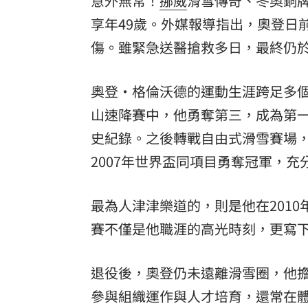
意外無常！
挪威
滑雪傳奇、冬奧銅牌得
享年49歲。外媒報導指出，奧登日
8國球員齊聚高雄 Formosa 7s掀足球
傷。雖緊急送醫搶救多日，最終仍
理想混蛋號召粉絲跨海追星吃美食！
18:
奧登・格倫沃德的運動生涯跨足多個
山速降賽中，他勇奪第三，成為第
史紀錄。之後轉戰自由式滑雪賽場，
2007年世界盃同項目勇奪冠軍，
最為人津津樂道的，則是他在201
賽不僅是他職涯的高光時刻，更寫
退役後，奧登仍未遠離滑雪圈，他
參與組織運作與人才培育，還常在