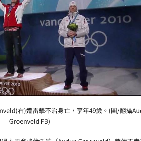
球
14:59
墜落
14:57
原因
14:54
53
成形
12:00
roenveld(右)遭雷擊不治身亡，享年49歲。(圖/翻攝Au
Groenveld FB)
」氣
12:00
場！
10:30