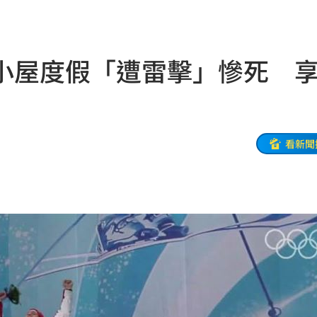
去
15:14
:13
小屋度假「遭雷擊」慘死 
到案
15:11
戰袍
15:08
5:08
看新聞
15:04
憤
15:04
刁難
15:03
為」
15:00
:00