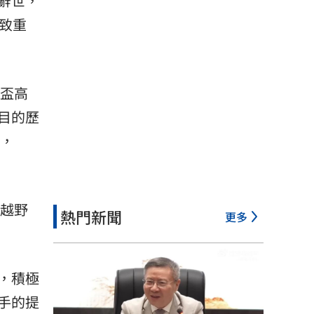
幸辭世，
致重
界盃高
目的歷
銅，
雪越野
熱門新聞
更多
，積極
手的提