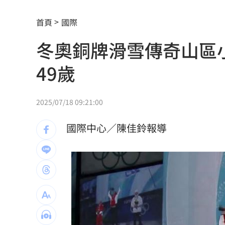
停車格內卡電線桿 駕駛抱怨：停不進
首頁
國際
新／被動元件股的他！下午5點開重訊
15
冬奧銅牌滑雪傳奇山區
兆基案檢調6路搜索！約談前董座2高層
49歲
告別洋基工程 領航猿宣佈陳昱瑞重披
藤嶌果步寫真遭AI魔改 出版社怒告！
1
2025/07/18 09:21:00
連三個月CPI破通膨線 央行政策走勢曝
國際中心／陳佳鈴報導
三峽街頭爆槍響！毒品糾紛男遭開槍洩
嘴咬鋁箔包也被盤查 騎士質疑警刻意
做錯恐奪命 專家示警停電「7大NG行
2026年市佔40％！台灣頭家最愛神車
15