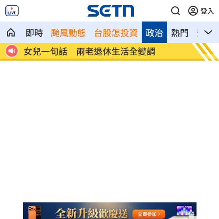
登入
即時
颱風動態
台股怎投資
政治
熱門
影音
記憶體產能全被大廠包下 驚人漲價潮來
北美訂
襲
元