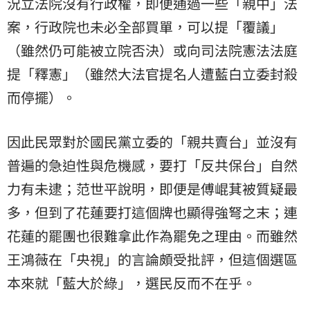
況立法院沒有行政權，即便通過一些「親中」法
案，行政院也未必全部買單，可以提「覆議」
（雖然仍可能被立院否決）或向司法院憲法法庭
提「釋憲」（雖然大法官提名人遭藍白立委封殺
而停擺）。
因此民眾對於國民黨立委的「親共賣台」並沒有
普遍的急迫性與危機感，要打「反共保台」自然
力有未逮；范世平說明，即便是傅崐萁被質疑最
多，但到了花蓮要打這個牌也顯得強弩之末；連
花蓮的罷團也很難拿此作為罷免之理由。而雖然
王鴻薇在「央視」的言論頗受批評，但這個選區
本來就「藍大於綠」，選民反而不在乎。