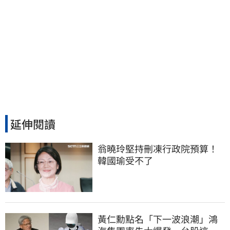
延伸閱讀
翁曉玲堅持刪凍行政院預算！
韓國瑜受不了
黃仁勳點名「下一波浪潮」鴻