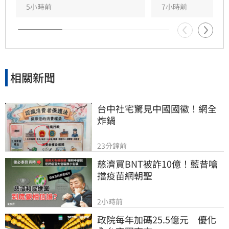
遭重罰的南僑油脂政治獻金，質疑其發言動機。
5小時前
7小時前
雙方陣營針對台糖人事布局與食安通報責任展開
激烈政治攻防，事件背後的政治角力與食安疑雲
恐將持續擴大，民眾對於食安把關的信任度亦備
受挑戰。
相關新聞
台中社宅驚見中國國徽！網全
炸鍋
23分鐘前
慈濟買BNT被詐10億！藍昔嗆
擋疫苗網朝聖
2小時前
政院每年加碼25.5億元　優化