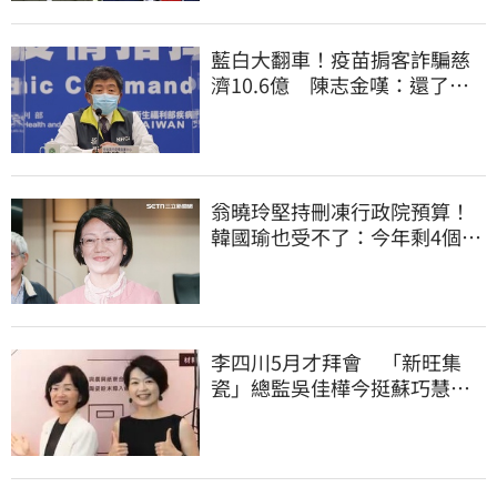
藍白大翻車！疫苗掮客詐騙慈
濟10.6億 陳志金嘆：還了陳
時中一個清白
翁曉玲堅持刪凍行政院預算！
韓國瑜也受不了：今年剩4個月
你思考一下
李四川5月才拜會 「新旺集
瓷」總監吳佳樺今挺蘇巧慧：
人生中的超人