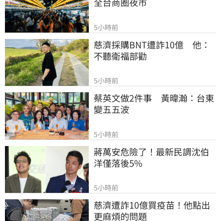
全台商圈夜市
5小時前
慈濟採購BNT遭詐10億　他：
不聽衛福部勸
5小時前
蔡英文做2件事　黃暐瀚：台東
變五五波
5小時前
蔣萬安危險了！最新民調沈伯
洋僅落後5%
5小時前
慈濟遭詐10億買疫苗！他點出
更麻煩的問題