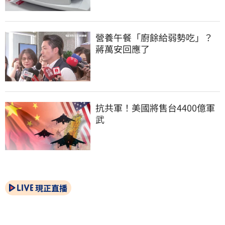
營養午餐「廚餘給弱勢吃」？
蔣萬安回應了
抗共軍！美國將售台4400億軍
武
現正直播