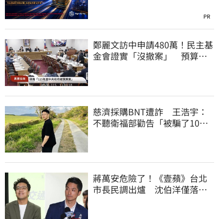
PR
鄭麗文訪中申請480萬！民主基
金會證實「沒撤案」 預算被
砍960萬
慈濟採購BNT遭詐 王浩宇：
不聽衛福部勸告「被騙了10億
還沒買到疫苗」
蔣萬安危險了！《壹蘋》台北
市長民調出爐 沈伯洋僅落後
5%