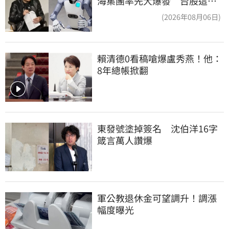
海集團率先大爆發 台股這族
群全面噴出
(2026年08月06日)
賴清德0看稿嗆爆盧秀燕！他：
8年總帳掀翻
東發號塗掉簽名　沈伯洋16字
箴言萬人讚爆
軍公教退休金可望調升！調漲
幅度曝光