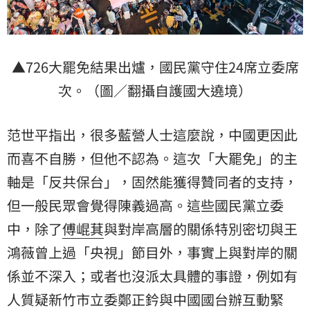
▲726大罷免結果出爐，國民黨守住24席立委席
次。（圖／翻攝自護國大遶境）
范世平指出，很多藍營人士這麼說，中國更因此
而喜不自勝，但他不認為。這次「大罷免」的主
軸是「反共保台」，固然能獲得贊同者的支持，
但一般民眾會覺得陳義過高。這些國民黨立委
中，除了
傅崐萁
與對岸高層的關係特別密切與
王
鴻薇
曾上過「央視」節目外，事實上與對岸的關
係並不深入；或者也沒派太具體的事證，例如有
人質疑新竹市立委鄭正鈐與中國國台辦互動緊