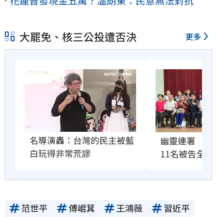
花蓮普發現金五萬？溫朗東：民意無法對抗
大罷免、核三公投遭否決
更多
名導演轟：台灣的民主被藍
幽靈連署　國
白玩得非常荒謬
11名被告全緩
范世平
傅崐萁
王鴻薇
習近平