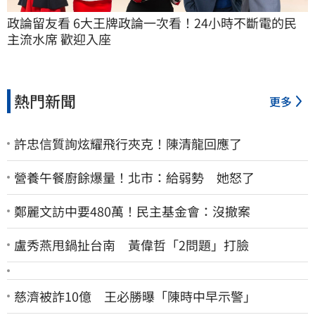
政論留友看 6大王牌政論一次看！24小時不斷電的民
主流水席 歡迎入座
熱門新聞
更多
許忠信質詢炫耀飛行夾克！陳清龍回應了
營養午餐廚餘爆量！北市：給弱勢 她怒了
鄭麗文訪中要480萬！民主基金會：沒撤案
盧秀燕甩鍋扯台南 黃偉哲「2問題」打臉
慈濟被詐10億 王必勝曝「陳時中早示警」