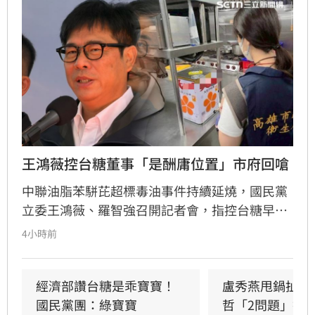
王鴻薇控台糖董事「是酬庸位置」市府回嗆
中聯油脂苯駢芘超標毒油事件持續延燒，國民黨
立委王鴻薇、羅智強召開記者會，指控台糖早在
五月即知情卻隱匿不報，並質疑台糖董事會淪為
4小時前
民進黨酬庸工具，點名多位董事背景與綠營關係
密切。對此，高雄市政府發言人符瑋玲嚴正駁
回，強調陳其邁市長未曾推薦台糖人事，呼籲勿
經濟部讚台糖是乖寶寶！
盧秀燕甩鍋扯台
惡意抹黑。同時，高市府反擊指出王鴻薇曾收受
國民黨團：綠寶寶
哲「2問題」打