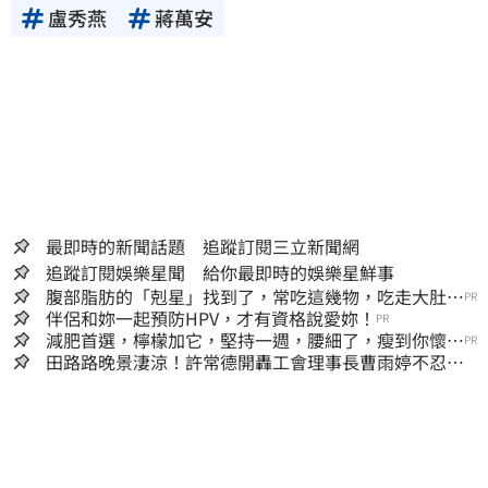
盧秀燕
蔣萬安
最即時的新聞話題 追蹤訂閱三立新聞網
追蹤訂閱娛樂星聞 給你最即時的娛樂星鮮事
腹部脂肪的「剋星」找到了，常吃這幾物，吃走大肚
PR
囊，瘦出小蠻腰
伴侶和妳一起預防HPV，才有資格說愛妳！
PR
減肥首選，檸檬加它，堅持一週，腰細了，瘦到你懷疑
PR
人生
田路路晚景淒涼！許常德開轟工會理事長曹雨婷不忍
了：別只包紅包慰問