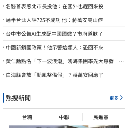
名醫首表態北市長投他：在國外也趕回來投
過半台北人評725不成功 他：蔣萬安高山症
台中市公告AI生成配中國國徽？市府道歉了
中國新鎖國政策！他示警這類人：恐回不來
黃仁勳點名「下一波浪潮」鴻海集團率先大爆發 台
股這族群全面噴出
白海豚會放「颱風整備假」？蔣萬安回應了
熱搜新聞
更多
台糖
中聯
民進黨