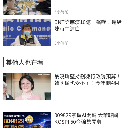
5小時前
BNT詐慈濟10億　醫嘆：還給
陳時中清白
5小時前
其他人也在看
翁曉玲堅持刪凍行政院預算！
韓國瑜也受不了：今年剩4個月
你思考一下
009829掌握AI關鍵 大華韓國
KOSPI 50今強勢開募