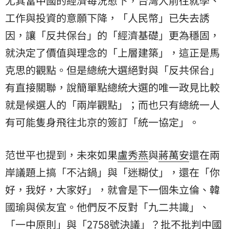
尤其當中國的經濟每況愈下，台灣人前往就學、
工作與投資的意願下降，「人民幣」已失去誘
因，讓「反共保台」的「經濟基礎」更為穩固，
就決定了價值與理念的「上層建築」，這正是馬
克思的觀點。但是總統大選絕對與「反共保台」
有直接關聯，說簡單點總統大選的唯一政見比較
就是候選人的「兩岸觀點」；而也只有總統一人
有可能隻身飛往北京的簽訂「統一協定」。
范世平也提到，未來如果
盧秀燕
與
蔣萬安
還在兩
岸議題上搞「不沾鍋」與「迷糊仗」，還在「你
好，我好，大家好」，就會是下一個朱立倫、韓
國瑜與侯友宜。他們反不反對「九二共識」、
「一中原則」與「2758號決議」？批不批判中國