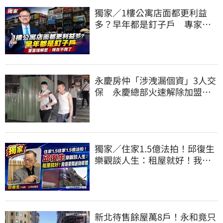
獨家／1樓公寓店面都更利益
多？早年都是釘子戶 專家解
密：現在不同了
永慶房仲「涉洩漏個資」3人交
保 永慶總部火速解除加盟：
已多次教育！
獨家／住家1.5億法拍！邱復生
樂觀談人生：租屋就好！我還
要開創自媒體
新北待售餘屋萬8戶！永和竟只