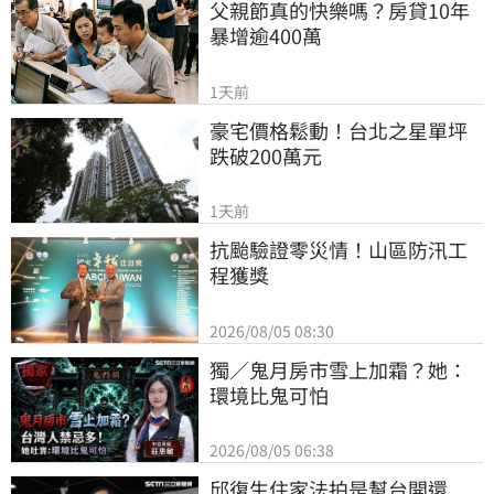
父親節真的快樂嗎？房貸10年
暴增逾400萬
1天前
豪宅價格鬆動！台北之星單坪
跌破200萬元
1天前
抗颱驗證零災情！山區防汛工
程獲獎
2026/08/05 08:30
獨／鬼月房市雪上加霜？她：
環境比鬼可怕
2026/08/05 06:38
邱復生住家法拍是幫台開還