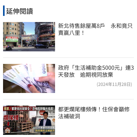
延伸閱讀
新北待售餘屋萬8戶　永和竟只
賣贏八里！
政府「生活補助金5000元」連3
天發放 逾期視同放棄
(2024年11月28日)
都更爛尾樓頻傳！住保會籲修
法補破洞