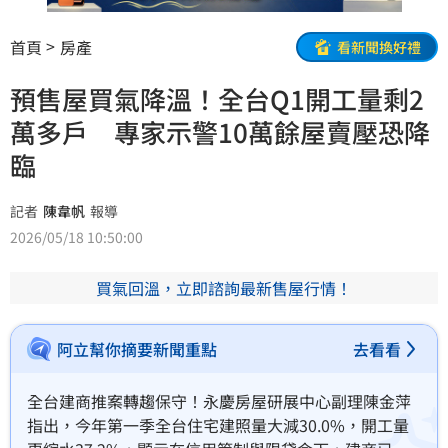
首頁
房產
看新聞換好禮
預售屋買氣降溫！全台Q1開工量剩2
萬多戶 專家示警10萬餘屋賣壓恐降
臨
記者
陳韋帆
報導
2026/05/18 10:50:00
買氣回溫，立即諮詢最新售屋行情！
阿立幫你摘要新聞重點
去看看
全台建商推案轉趨保守！永慶房屋研展中心副理陳金萍
指出，今年第一季全台住宅建照量大減30.0%，開工量