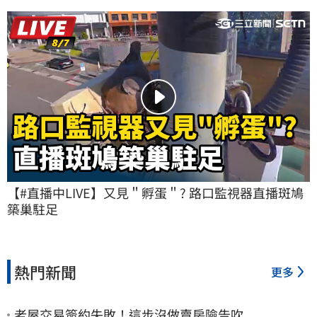
【#直播中LIVE】又見＂孵蛋＂? 路口監視器直播斑鳩
築巢駐足
熱門新聞
更多
老屋交易簽約失敗！這步沒做賣房險告吹