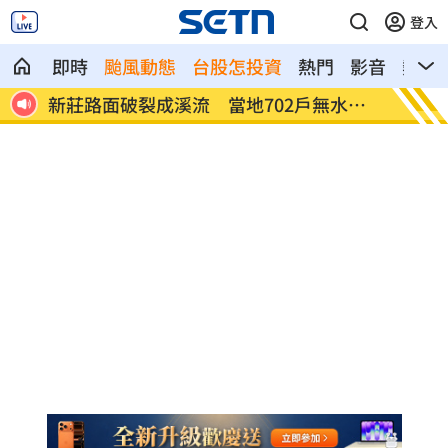
登入
即時
颱風動態
台股怎投資
熱門
影音
熱搜
10
新莊路面破裂成溪流 當地702戶無水可
台中男
用
體