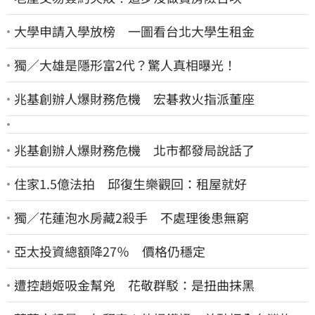
大學申請入學放榜 一圖看台北大學生租金
獨／大雄是隱形富2代？驚人真相曝光！
兆基創辦人爆財務危機 宏碁救火指派董座
兆基創辦人爆財務危機 北市都發局說話了
住家1.5億法拍 邱復生樂觀回：租屋就好
獨／花蓮泡水房藏2殺手 不處理後患無窮
亞太投資總額降27％ 價格仍穩定
遭控趙姬吸金幫兇 花敬群駁：是扭曲抹黑