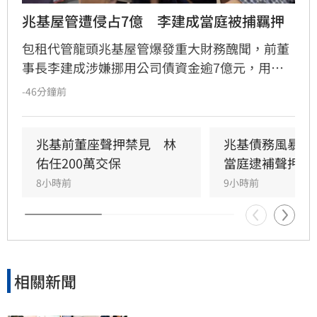
兆基屋管遭侵占7億　李建成當庭被捕羈押
包租代管龍頭兆基屋管爆發重大財務醜聞，前董
事長李建成涉嫌挪用公司債資金逾7億元，用於
個人私用及支付前妻生活費，遭檢方依背信、侵
-46分鐘前
占等罪聲押禁見獲准。共同創辦人林佑任則以
200萬元交保並限制出境。
兆基前董座聲押禁見　林
兆基債務風暴！
佑任200萬交保
當庭逮補聲押禁
8小時前
9小時前
相關新聞