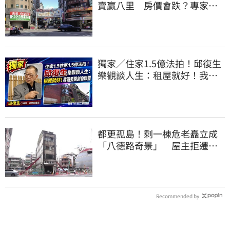
賣贏八里 房價會跌？專家：
沒漲就不錯了
獨家／住家1.5億法拍！邱復生
樂觀談人生：租屋就好！我還
要開創自媒體
都更孤島！剩一棟危老矗立成
「八德路奇景」 屋主拒遷原
因曝
Recommended by