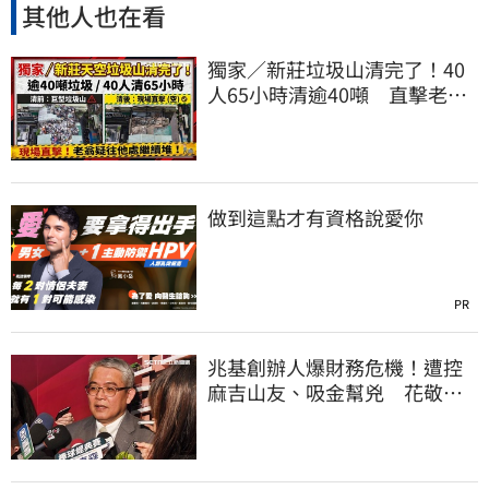
其他人也在看
獨家／新莊垃圾山清完了！40
人65小時清逾40噸 直擊老翁
疑往他處繼續堆
做到這點才有資格說愛你
PR
兆基創辦人爆財務危機！遭控
麻吉山友、吸金幫兇 花敬群
駁：是扭曲抹黑