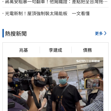
蔣萬安粗暴一句翻車！他揭鐵證：差點把全台灣拖下
水哪時道歉
光電新制！屋頂強制裝太陽能板 一文看懂
熱搜新聞
更多
兆基
李建成
債務