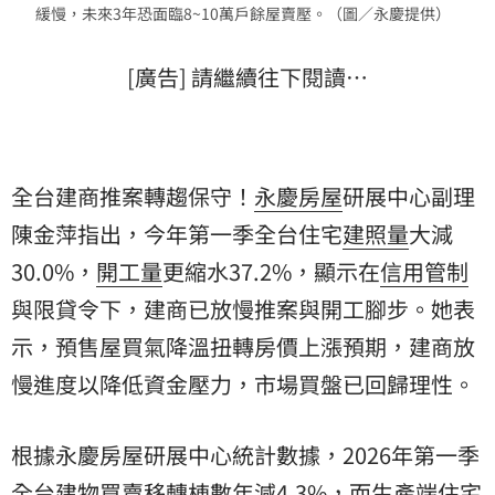
緩慢，未來3年恐面臨8~10萬戶餘屋賣壓。（圖／永慶提供）
[廣告] 請繼續往下閱讀…
全台建商推案轉趨保守！
永慶房屋
研展中心副理
陳金萍指出，今年第一季全台住宅
建照量
大減
30.0%，
開工量
更縮水37.2%，顯示在
信用管制
與限貸令下，建商已放慢推案與開工腳步。她表
示，預售屋買氣降溫扭轉房價上漲預期，建商放
慢進度以降低資金壓力，市場買盤已回歸理性。
根據永慶房屋研展中心統計數據，2026年第一季
全台建物買賣移轉棟數年減4.3%，而生產端住宅