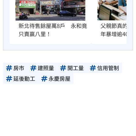
父親節真的快
新北待售餘屋萬8戶　永和竟
年暴增逾400
只賣贏八里！
房市
建照量
開工量
信用管制
延後動工
永慶房屋