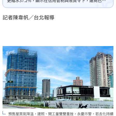
更縮水37.2%，顯示在信用管制與限貸令下，建商已放
慢推案與開工腳步。她表示，預售屋買氣降溫扭轉房價
上漲預期，建商放慢進度以降低資金壓力，市場買盤已
記者陳韋帆／台北報導
回歸理性。(陳韋帆)
預售屋買氣降溫，建照、開工量雙雙重挫，永慶示警，若去化持續