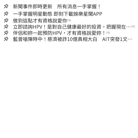
新聞事件即時更新 所有消息一手掌握！
一手掌握明星動態 即刻下載娛樂星聞APP
做到這點才有資格說愛你
PR
立即諮詢HPV！是對自己健康最好的投資，把握現在不
PR
嫌晚！
伴侶和妳一起預防HPV，才有資格說愛妳！
PR
藍曾嗆陳時中！慈濟被詐10億真相大白 AIT突發1文酸
爆…他笑：真的很會