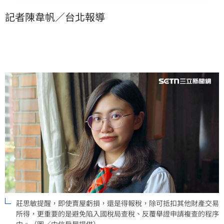
時恐需花費更多心力舉證復查，得不償失。她提醒，房
記者陳韋帆／台北報導
屋買賣的財產交易損失，可於未來3年度內繼續申報扣除
其他財產交易所得。（陳韋帆）
莊思敏提醒，即使賣屋虧損，還是得報稅，除可抵扣其他財產交易
所得，更重要的是避免陷入國稅局查稅、反覆舉證申請複查的程序
中。（圖／中信房屋提供）