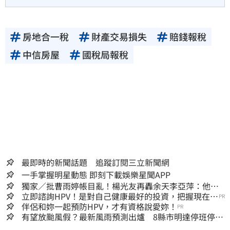
房地合一稅
財產交易損失
賠錢報稅
中信房屋
國稅局報稅
最即時的新聞話題 追蹤訂閱三立新聞網
一手掌握明星動態 即刻下載娛樂星聞APP
獨家／批曹雨婷帳目亂！楊光友再轟余天李亞萍：他們
工會跟演藝圈沒關
立即諮詢HPV！是對自己健康最好的投資，把握現在不
PR
嫌晚！
伴侶和妳一起預防HPV，才有資格說愛妳！
PR
有望放颱風假？最新風雨預測出爐 8縣市明達停班停課
標準