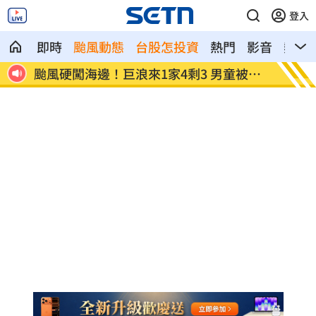
登入
即時
颱風動態
台股怎投資
熱門
影音
熱搜
被捲
白海豚逼近強降雨 石門單日狂洩508萬
專家喊
噸