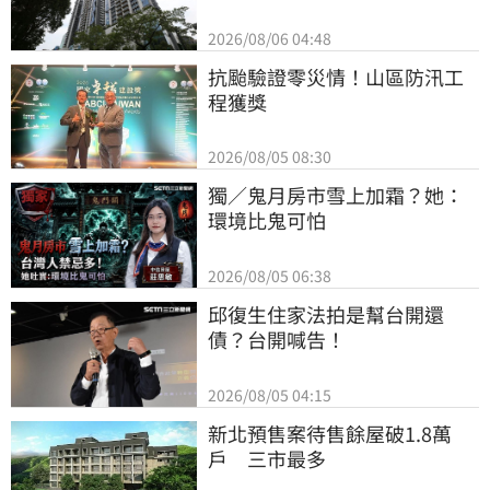
2026/08/06 04:48
抗颱驗證零災情！山區防汛工
程獲獎
2026/08/05 08:30
獨／鬼月房市雪上加霜？她：
環境比鬼可怕
2026/08/05 06:38
邱復生住家法拍是幫台開還
債？台開喊告！
2026/08/05 04:15
新北預售案待售餘屋破1.8萬
戶　三市最多