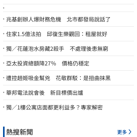
兆基創辦人爆財務危機 北市都發局說話了
住家1.5億法拍 邱復生樂觀回：租屋就好
獨／花蓮泡水房藏2殺手 不處理後患無窮
亞太投資總額降27％ 價格仍穩定
遭控趙姬吸金幫兇 花敬群駁：是扭曲抹黑
華邦電法說會後 新目標價出爐
獨／1樓公寓店面都更利益多？專家解密
熱搜新聞
更多