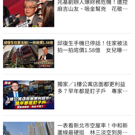
兆基創辦人爆財務危機！遭控
麻吉山友、吸金幫兇 花敬群
駁：是扭曲抹黑
邱復生手機已停話！住家被法
拍一拍底價1.58億 女兒曝原
因：幫台開還債
獨家／1樓公寓店面都更利益
多？早年都是釘子戶 專家解
密：現在不同了
一表看新北市空屋率！中和新
蘆線最硬挺 林三淡空到房價