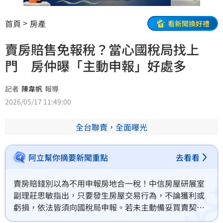
首頁
房產
看新聞換好禮
賣房賠售免報稅？當心國稅局找上
門 房仲曝「主動申報」好處多
記者
陳韋帆
報導
2026/05/17 11:49:00
全台聯賣，全面曝光
阿立幫你摘要新聞重點
去看看
賣房賠錢別以為不用申報房地合一稅！中信房屋研展室
副理莊思敏指出，只要發生房屋交易行為，不論獲利或
虧損，依法皆須向國稅局申報。若未主動備妥買賣契約
等單據據實申報，國稅局仍會依職權開立應繳稅單，屆