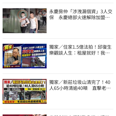
永慶房仲「涉洩漏個資」3人交
保 永慶總部火速解除加盟：
已多次教育！
獨家／住家1.5億法拍！邱復生
樂觀談人生：租屋就好！我還
要開創自媒體
獨家／新莊垃圾山清完了！40
人65小時清逾40噸 直擊老翁
疑往他處繼續堆