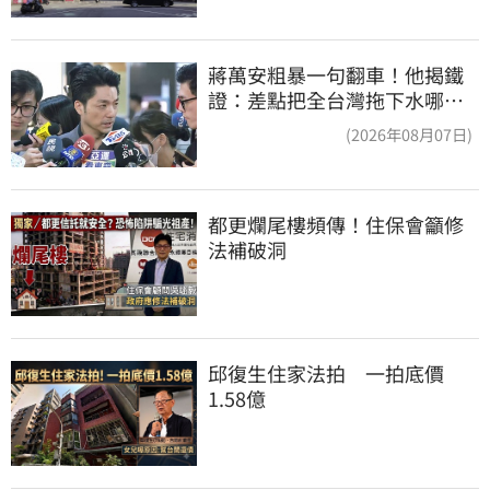
蔣萬安粗暴一句翻車！他揭鐵
證：差點把全台灣拖下水哪時
道歉
(2026年08月07日)
都更爛尾樓頻傳！住保會籲修
法補破洞
邱復生住家法拍　一拍底價
1.58億