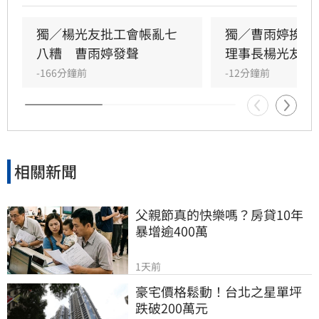
長楊光友出面駁斥，澄清余天所屬工會與演藝工
會無關，更直言演藝圈工會林立現象混亂，強調
獨／楊光友批工會帳亂七
獨／曹雨婷挨轟
自己成立的台灣演藝人員協會運作順利，不願捲
八糟　曹雨婷發聲
理事長楊光友開
入紛爭。這場關於藝人工會權益與財務管理的爭
-166分鐘前
-12分鐘前
議，隨著各界大咖發聲，讓演藝圈內部矛盾浮上
檯面，也凸顯了資深藝人照護制度的結構性問
題，引發社會廣泛關注與討論。
相關新聞
父親節真的快樂嗎？房貸10年
暴增逾400萬
1天前
豪宅價格鬆動！台北之星單坪
跌破200萬元