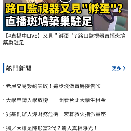
【#直播中LIVE】又見＂孵蛋＂? 路口監視器直播斑鳩
築巢駐足
熱門新聞
更多
老屋交易簽約失敗！這步沒做賣房險告吹
大學申請入學放榜 一圖看台北大學生租金
兆基創辦人爆財務危機 宏碁救火指派董座
獨／大雄是隱形富2代？驚人真相曝光！