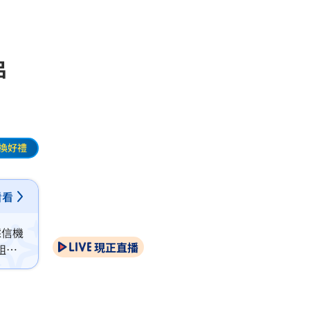
串
換好禮
看看
採信機
現正直播
組」
狠撕