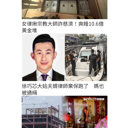
女律揪宗教大師詐慈濟！爽睡10.6億
黃金堆
徐巧芯大姑夫婿律師棄保跑了　媽也
被通緝