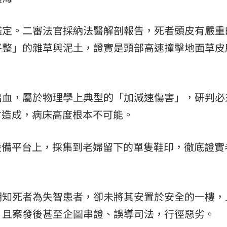
鑑定。二審法官採納法醫解剖報告，死者頭皮有嚴重
平整」的雜草與泥土，證實是頭部高速撞擊地面草皮
出血，屬於物理學上典型的「加減速傷害」，研判必
才會造成，病床高度根本不可能。
防設備平台上，採集到老婦留下的單隻鞋印，徹底證實
明知死者為失智患者，卻未將其安置於安全的一樓，
，且案發後甚至企圖串證、誤導司法，行徑惡劣。