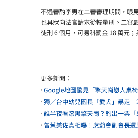
不過審酌李男在二審審理期間，眼
也具狀向法官請求從輕量刑。二審
徒刑 6 個月，可易科罰金 18 萬元
更多新聞：
Google地圖驚見「擎天崗戀人
獨／台中幼兒園長「愛犬」暴走 
誰半夜看漆黑擎天崗？釣出一票「
曾蔡美佐真相曝！虎爺會副會長還