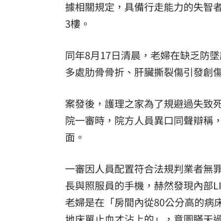
據相關規定，具備行走能力的失智者
3樓。
同年8月17日清晨，老婦在缺乏防
多處肋骨骨折、肝臟撕裂傷引發創
案發後，護理之家為了規避過失致
院
一審時，院方人員異口同聲辯稱
面。
一審因人員配置符合法規判業者無
長與照服員的手機，赫然發現內部L
老婦是在「房間內從80公分高的病
地床單止血才沾上的」，意圖瞞天