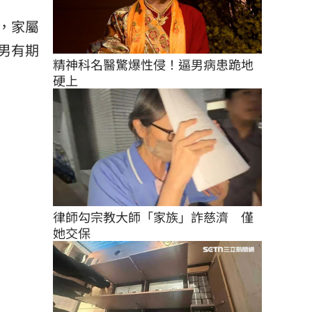
，家屬
男有期
精神科名醫驚爆性侵！逼男病患跪地
硬上
律師勾宗教大師「家族」詐慈濟　僅
她交保