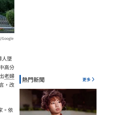
oogle
婦人
墜
中高分
出
老婦
熱門新聞
更多
言，改
家。依