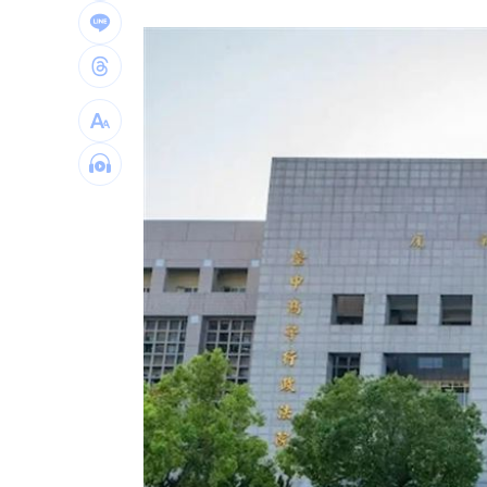
疫苗真相曝陳實中要求道歉 蔣萬安這
外野手接球相撞 深遠飛球彈出牆變2分
用戶注意！Gmail在2027年將「大砍3
獨／詐10億囤黃金爆增值3倍：可望全拿
台灣彩券開獎直播中
20:31
LIVE三立+24小時直播
15:27
三立iNEWS新聞台線上直播
18:00
「拍片人的多重宇宙」職涯論壇9/12登
8國球員齊聚高雄 Formosa 7s掀足球
理想混蛋號召粉絲跨海追星吃美食！
18: