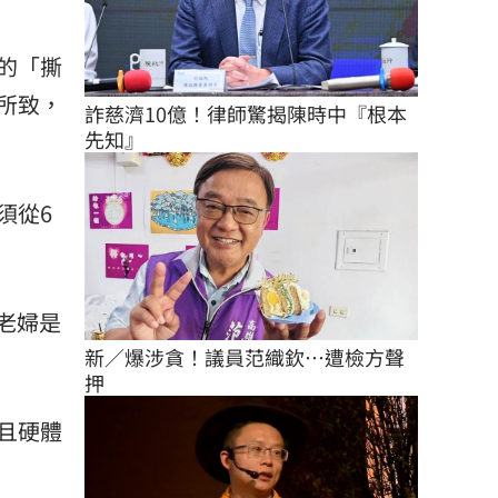
的「撕
所致，
詐慈濟10億！律師驚揭陳時中『根本
先知』
須從6
老婦是
新／爆涉貪！議員范織欽…遭檢方聲
押
且硬體