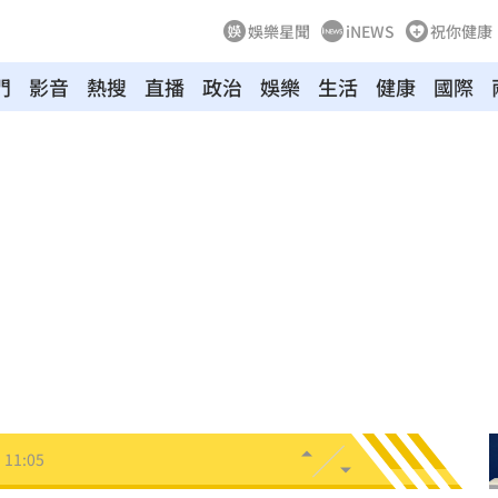
娛樂星聞
iNEWS
祝你健康
門
影音
熱搜
直播
政治
娛樂
生活
健康
國際
慘死
11:17
發聲
11:15
辣！
11:13
任
11:09
11:05