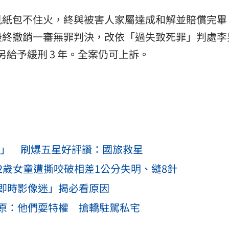
見紙包不住火，終與被害人家屬達成和解並賠償完畢
最終撤銷一審無罪判決，改依「過失致死罪」判處李
；另給予緩刑 3 年。全案仍可上訴。
桌椅」 刷爆五星好評讚：國旅救星
2歲女童遭撕咬破相差1公分失明、縫8針
即時影像迷」揭必看原因
原：他們耍特權 搶轎駐駕私宅