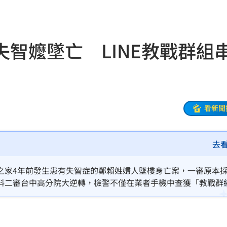
擊了
11:05
11:02
智嬤墜亡 LINE教戰群組
！
11:02
教召
11:01
追夢
11:00
看新聞
1
10:58
去
光
10:57
10:57
之家4年前發生患有失智症的鄭賴姓婦人墜樓身亡案，一審原本
料二審台中高分院大逆轉，檢警不僅在業者手機中查獲「教戰群
秒懂
10:52
卡著泥土雜草、全身主動脈出血，是典型的「高處墜落傷」，狠
10:52