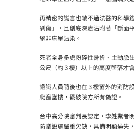
再精密的謊言也敵不過法醫的科學
剝傷」，且創底深處沾附著「斷面
絕非床單沾染。
死者全身多處粉碎性骨折、主動脈
公尺（約 3 樓）以上的高度墜落
鑑識人員隨後也在 3 樓窗外的消
爬窗墜樓，戳破院方所有偽證。
台中高分院審判長認定，李姓業者
防墜設施嚴重欠缺，具備明顯過失