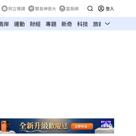
阿立導讀
寶島神很大
富房網
登入
兩岸
運動
財經
專題
新奇
科技
旅遊
汽車
寵物