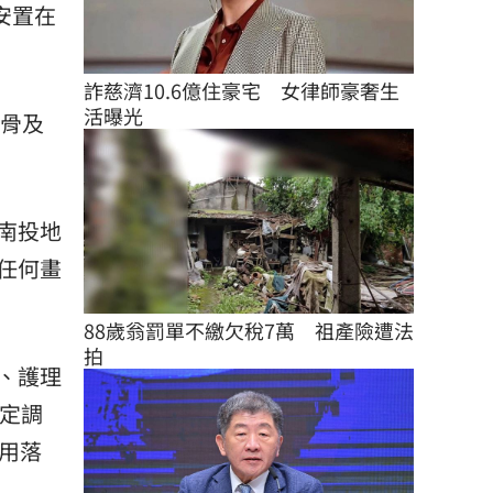
安置在
詐慈濟10.6億住豪宅　女律師豪奢生
活曝光
顱骨及
南投地
任何畫
88歲翁罰單不繳欠稅7萬　祖產險遭法
拍
、護理
一定調
用落