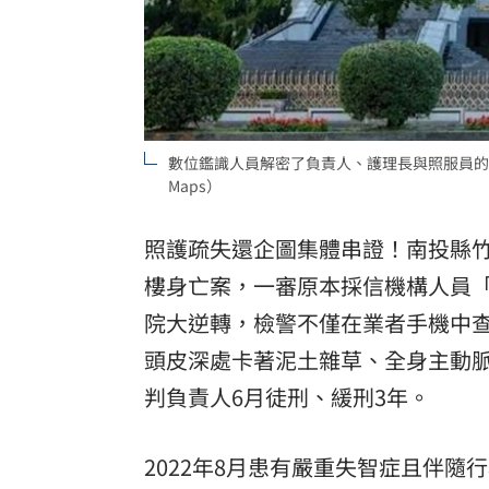
數位鑑識人員解密了負責人、護理長與照服員的手
Maps）
照護疏失還企圖集體串證！南投縣竹
樓
身亡案，一審原本採信機構人員
院
大逆轉，檢警不僅在業者手機中
頭皮深處卡著泥土雜草、全身主動
判負責人6月徒刑、緩刑3年。
2022年8月患有嚴重失智症且伴