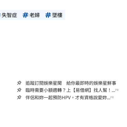
失智症
老婦
墜樓
追蹤訂閱娛樂星聞 給你最即時的娛樂星鮮事
臨時需要小額週轉？上【易借網】找人幫！...
PR
伴侶和妳一起預防HPV，才有資格說愛妳...
PR