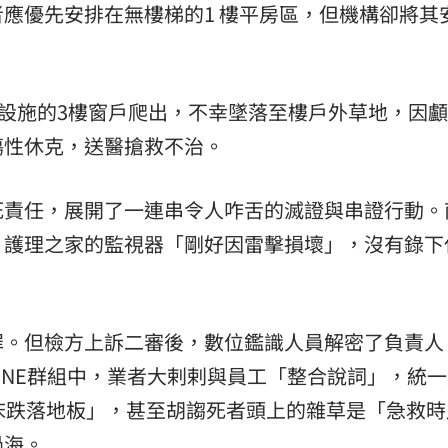
應優先安排在無樓梯的1 樓平房區，但機構卻將其
墜設施的3樓窗戶爬出，不幸墜落至樓戶外草地，因
傷性休克，送醫搶救不治。
死責任，展開了一連串令人咋舌的滅證與串證行動。
，護理之家的監視器「剛好因雷擊損壞」，沒有錄下
罪。但檢方上訴二審後，數位鑑識人員解密了負責人
INE群組中，業者大剌剌與員工「整合說詞」，統
床跌落地板」，甚至胡謅死者頭上的雜草是「急救時
過海。