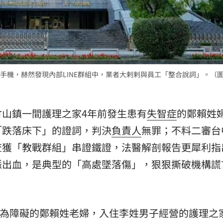
機，赫然發現內部LINE群組中，業者大剌剌與員工「整合說詞」。（圖/G
山鎮一間護理之家4年前發生患有
失智症
的鄭賴姓
「跌落床下」的證詞，判決
負責人
無罪；不料二審
台
查獲「教戰群組」串證鐵證，法醫解剖報告更犀利指
脈出血，是典型的「高處墜落傷」，狠狠撕破機構謊
隨行為障礙的鄭賴姓老婦，入住李姓男子經營的護理之