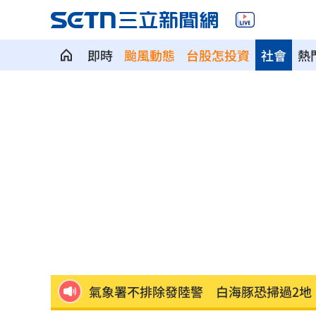
即時
颱風動態
台股怎投資
社會
熱
新／台中婦過馬路被車撞！下半身輾碎
獨／曹雨婷爆拿工會錢買豪宅 李亞萍
69歲陸小芬曬照 性感不想遮姐真的太
EZ Way爭議！ 3個月內提檢討報告
11:12
當流量綁架新聞！《星星之火5》找回信
氣象署不排除發陸警 白海豚恐掃過2地