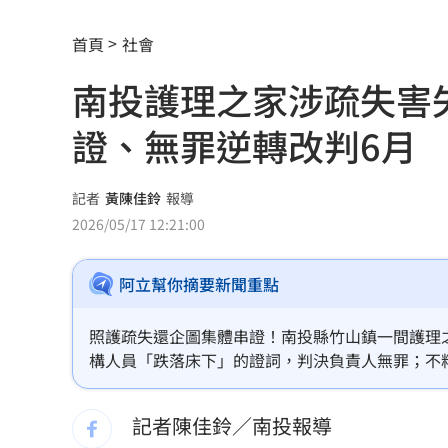
政院停電藍酸「城鎮韌性」破功！綠反
首頁
社會
記憶體二哥重挫近5%！這4檔逆勢上漲
南投護理之家涉疏失害失
轟藍營5人造謠政客 林楚茵：出來道歉
證、無罪逆轉改判6月
父異母兄弟鬧翻…踢出戶籍害他沒報到
獨／嘉盈嚮往台灣應援文化 香港跨海
記者
黃陳佳鈴
報導
2026/05/17 12:21:00
全聯中元節最強折扣來了！萬家福買1送
阿立幫你摘要新聞重點
aespa攻蛋推城市行銷 台北6大活動曝
iPhone 18 Pro出不了？傳因「缺這貨」
照護疏失還企圖集體串證！南投縣竹山鎮一間護理
構人員「跌落床下」的證詞，判決負責人無罪；不
慈濟遭詐10.6億！醫「神比喻」眾一看
串證鐵證，法醫解剖報告更犀利指出老婦頭皮深處
破機構謊言，改判負責人6月徒刑、緩刑3年。
記者陳佳鈴／南投報導
奇豔妝容惹炎上！泰女公務員霸氣回嗆