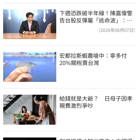
下週恐跌破半年線！陳嘉偉警
告台股反彈屬「逃命波」：空
頭大屠殺剛開始
(2026年08月07日)
宏都拉斯蝦農嗆中：寧多付
20%關稅賣台灣
給錢就是大爺？　日母子因孝
親費激烈爭吵