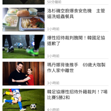
50分鐘前
洛杉磯空廚爆食安危機　主管
逼洗蛆蟲餐具
1小時前
爆性招待裁判醜聞！韓國足協
道歉了
1小時前
瑪丹娜背後推手　69歲大咖製
作人家中離世
3小時前
韓足協爆性招待外籍裁判！7場
比賽5勝2和
4小時前