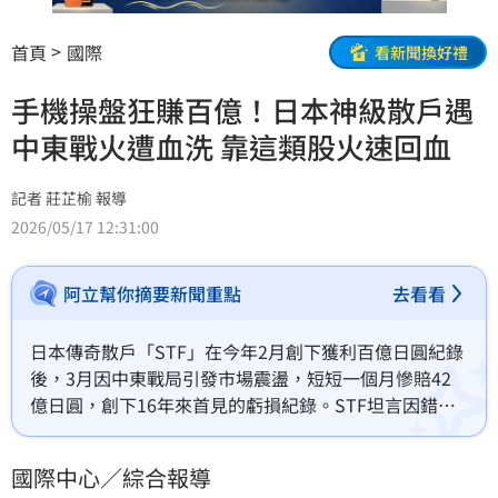
首頁
國際
看新聞換好禮
手機操盤狂賺百億！日本神級散戶遇
中東戰火遭血洗 靠這類股火速回血
記者 莊芷榆 報導
2026/05/17 12:31:00
阿立幫你摘要新聞重點
去看看
日本傳奇散戶「STF」在今年2月創下獲利百億日圓紀錄
後，3月因中東戰局引發市場震盪，短短一個月慘賠42
億日圓，創下16年來首見的虧損紀錄。STF坦言因錯估
低點且過度槓桿才失足，但他並未氣餒，4月火速重押AI
與半導體類股，成功追回20億日圓虧損。他以自身經驗
國際中心／綜合報導
鼓勵大眾及早學習理財，透過投資拓寬人生選擇權，在