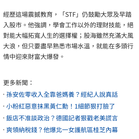
經歷這場震撼教育，「STF」仍鼓勵大眾及早踏
入股市。他強調，學會工作以外的理財技能，絕
對能大幅拓寬人生的選擇權；股海雖然充滿大風
大浪，但只要盡早熟悉市場水溫，就能在多頭行
情中迎來財富大爆發。
更多新聞：
孫安佐零收入全靠爸媽養？經紀人說真話
小粉紅惡意抹黑黃仁勳！1細節狠打臉了
飯店不准談政治？德國記者狠戳老美謊言
爽領納稅錢？他爆北一女護航區桂芝內幕