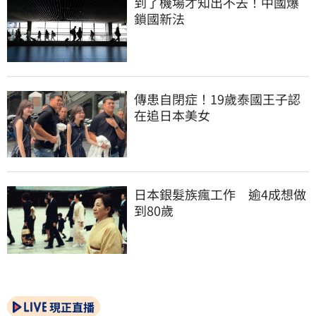
到了機場才知出不去！中國爆
鎖國新法
傳患自閉症！19歲泰國王子認
在追日本美女
日本銀髮族瘋工作　逾4成想做
到80歲
現正直播