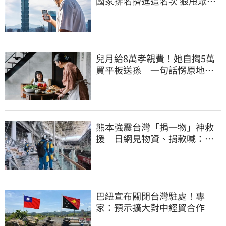
國家排名擠進這名次 狠甩眾多
歐美熱門國家
兒月給8萬孝親費！她自掏5萬
買平板送孫 一句話愣原地
「傷心不已」
熊本強震台灣「捐一物」神救
援 日網見物資、捐款喊：比
政府還有愛
巴紐宣布關閉台灣駐處！專
家：預示擴大對中經貿合作