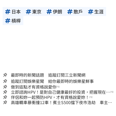
日本
東京
伊朗
散戶
生涯
槓桿
最即時的新聞話題 追蹤訂閱三立新聞網
追蹤訂閱娛樂星聞 給你最即時的娛樂星鮮事
做到這點才有資格說愛你
PR
立即諮詢HPV！是對自己健康最好的投資，把握現在不
PR
嫌晚！
伴侶和妳一起預防HPV，才有資格說愛妳！
PR
高雄轎車暴衝撞12車！賓士S500擋下夜市浩劫 車主大
度：車再買就有