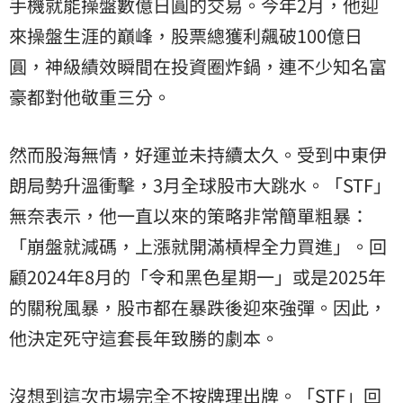
手機就能操盤數億日圓的交易。今年2月，他迎
來操盤生涯的巔峰，股票總獲利飆破100億日
圓，神級績效瞬間在投資圈炸鍋，連不少知名富
豪都對他敬重三分。
然而股海無情，好運並未持續太久。受到中東
伊
朗
局勢升溫衝擊，3月全球股市大跳水。「STF」
無奈表示，他一直以來的策略非常簡單粗暴：
「崩盤就減碼，上漲就開滿槓桿全力買進」。回
顧2024年8月的「令和黑色星期一」或是2025年
的關稅風暴，股市都在暴跌後迎來強彈。因此，
他決定死守這套長年致勝的劇本。
沒想到這次市場完全不按牌理出牌。「STF」回