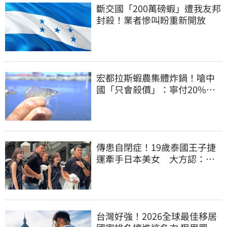
斷交國「200萬磅蝦」遭我友邦
封殺！業者慘叫盼重新開放
宏都拉斯蝦農集體炸鍋！嗆中
國「只會殺價」：寧付20%關
稅賣白蝦給台灣
傳患自閉症！19歲泰國王子捷
運牽手日本美女 大方認：
「我在追她」
台灣好強！2026全球最佳移居