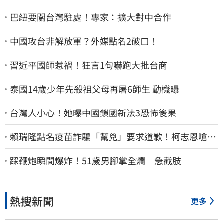
巴紐要關台灣駐處！專家：擴大對中合作
中國攻台非解放軍？外媒點名2破口！
習近平國師惹禍！狂言1句嚇跑大批台商
泰國14歲少年先殺祖父母再屠6師生 動機曝
台灣人小心！她曝中國鎖國新法3恐怖後果
賴瑞隆點名疫苗詐騙「幫兇」要求道歉！柯志恩嗆1
句被網罵爆
踩鞭炮瞬間爆炸！51歲男腳掌全爛 急截肢
熱搜新聞
更多