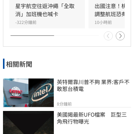
共9條航線、39航次停航，涵蓋馬祖、綠島、蘭
星宇航空往返沖繩「全取
出國注意！桃機
嶼及小琉球等熱門航線。建議旅客出發前務必至
消」加班機也喊卡
調整航班恐有延
航空公司官網或航港局查詢最新航班與船班動
-322分鐘前
10小時前
態，以免行程受阻。
相關新聞
英特爾靠川普不夠 業界:客戶不
敢惹台積電
8分鐘前
美國揭最新UFO檔案　巨型三
角飛行物曝光