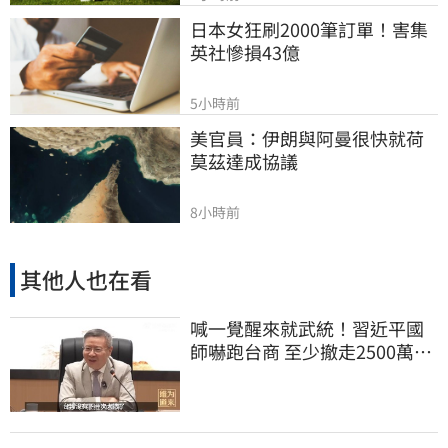
日本女狂刷2000筆訂單！害集
英社慘損43億
5小時前
美官員：伊朗與阿曼很快就荷
莫茲達成協議
8小時前
其他人也在看
喊一覺醒來就武統！習近平國
師嚇跑台商 至少撤走2500萬份
工作