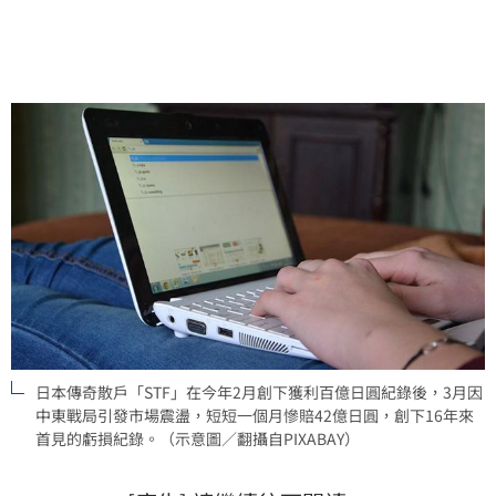
多頭行情中掌握財富爆發的機會。
日本傳奇散戶「STF」在今年2月創下獲利百億日圓紀錄後，3月因
中東戰局引發市場震盪，短短一個月慘賠42億日圓，創下16年來
首見的虧損紀錄。（示意圖／翻攝自PIXABAY）