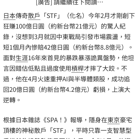
[廣告] 請繼續往下閱讀…
日本
傳奇
散戶
「STF」（化名）今年2月才剛創下
狂賺100億日圓（約新台幣21億元）的驚人紀
錄，沒想到3月就因中東戰局引發市場震盪，短
短1個月內慘賠42億日圓（約新台幣8.8億元）。
面對
生涯
16年來首見的暴跌暴漲詭異盤勢，他坦
言因錯估低點且過度使用
槓桿
才摔了大跤。不
過，他在4月火速重押AI與半導體類股，成功追
回20億日圓（約新台幣4.2億元）虧損，上演大
逆轉。
根據日本雜誌《SPA！》報導，隱身在
東京
豪宅
頂樓的神秘散戶「STF」，平時只靠一支智慧型