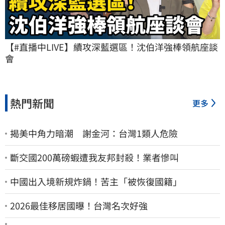
【#直播中LIVE】續攻深藍選區！沈伯洋強棒領航座談
會
熱門新聞
更多
揭美中角力暗潮 謝金河：台灣1類人危險
斷交國200萬磅蝦遭我友邦封殺！業者慘叫
中國出入境新規炸鍋！苦主「被恢復國籍」
2026最佳移居國曝！台灣名次好強