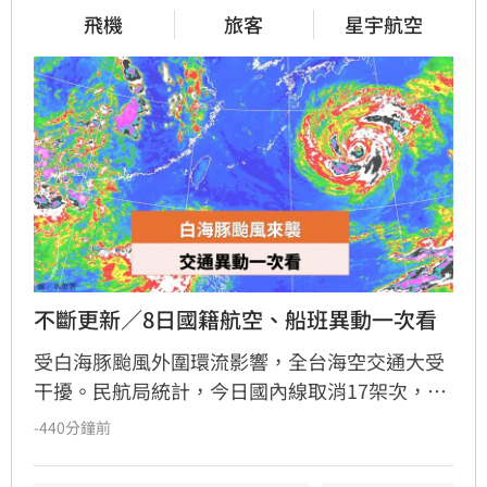
飛機
旅客
星宇航空
不斷更新／8日國籍航空、船班異動一次看
受白海豚颱風外圍環流影響，全台海空交通大受
干擾。民航局統計，今日國內線取消17架次，國
際暨兩岸航線取消61架次、延誤3架次。星宇航
-440分鐘前
空宣布8月8日沖繩往返航班全數取消，並將於9
日、10日加開班機疏運。海運方面，航港局指出