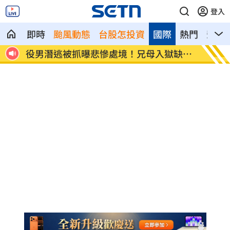
登入
即時
颱風動態
台股怎投資
國際
熱門
影音
嗆媽
役男潛逃被抓曝悲慘處境！兄母入獄缺錢
雨天鞋
花