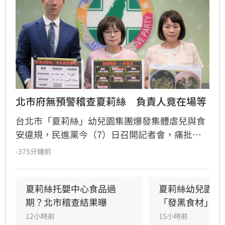
北市府無預警稽查夏莉絲　負責人竟在場等
台北市「夏莉絲」幼兒園集團爆發集體虐兒與食
安違規，民進黨今（7）日召開記者會，痛批台
北市政府對連鎖教保機構的監督機制完全失靈，
-375分鐘前
並踢爆市府疑似涉嫌包庇與通風報信，嚴正要求
台北市長蔣萬安落實「一處出事、全面清查」的
監管思維，並為市府的失職與包庇向受害學童家
夏莉絲托嬰中心食品過
夏莉絲幼兒園爆
長及全體市民公開道歉。
期？北市稽查結果曝
「發黑食材」照
12小時前
15小時前