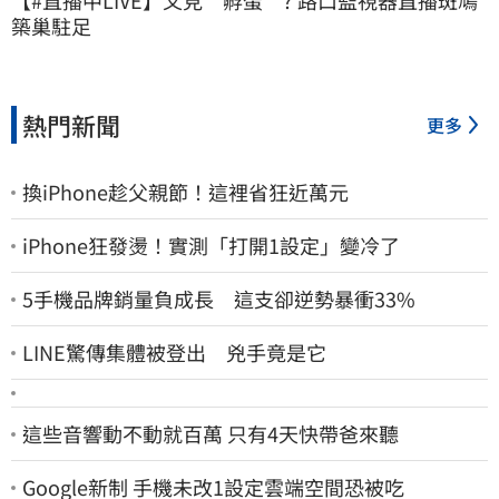
【#直播中LIVE】又見＂孵蛋＂? 路口監視器直播斑鳩
築巢駐足
熱門新聞
更多
換iPhone趁父親節！這裡省狂近萬元
iPhone狂發燙！實測「打開1設定」變冷了
5手機品牌銷量負成長 這支卻逆勢暴衝33%
LINE驚傳集體被登出 兇手竟是它
這些音響動不動就百萬 只有4天快帶爸來聽
Google新制 手機未改1設定雲端空間恐被吃