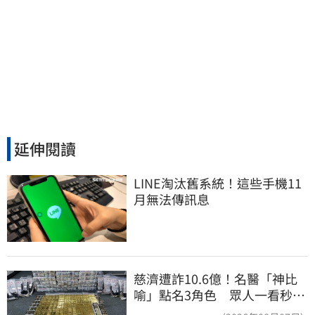
延伸閱讀
LINE淘汰舊系統！這些手機11
月無法傳訊息
慈濟遭詐10.6億！名醫「神比
喻」點名3角色 眾人一看秒懂
讚：好傳神