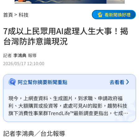
首頁
科技
看新聞換好禮
7成以上民眾用AI處理人生大事！揭
台灣防詐意識現況
記者
李鴻典
報導
2026/05/17 12:10:00
阿立幫你摘要新聞重點
去看看
現今，上網查資料、生成圖片，到求職、申請政府福
利、大額購買或投資等，處處可見AI的蹤影，趨勢科技
旗下消費性事業群TrendLife™最新調查更指出，七成以
上台灣民眾曾在重大人生事件中使用AI工具協助處理，
遠高於全球調查的46%，可見AI已逐漸成為民眾處理
記者李鴻典／台北報導
「人生大事」的數位幫手。