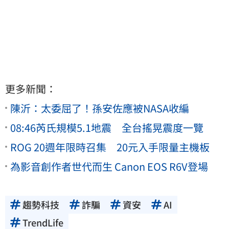
更多新聞：
陳沂：太委屈了！孫安佐應被NASA收編
08:46芮氏規模5.1地震 全台搖晃震度一覽
ROG 20週年限時召集 20元入手限量主機板
為影音創作者世代而生 Canon EOS R6V登場
趨勢科技
詐騙
資安
AI
TrendLife