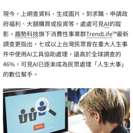
現今，上網查資料、生成圖片，到求職、申請政
府福利、大額購買或投資等，處處可見
AI
的蹤
影，
趨勢科技
旗下消費性事業群
TrendLife
™最新
調查更指出，七成以上台灣民眾曾在重大人生事
件中使用AI工具協助處理，遠高於全球調查的
46%，可見AI已逐漸成為民眾處理「人生大事」
的數位幫手。