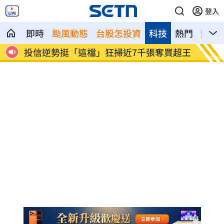
登入
即時
颱風動態
台股怎投資
科技
熱門
影音
很高
投信逆勢挺「這檔」狂掃近7千張奪買超王
南港L