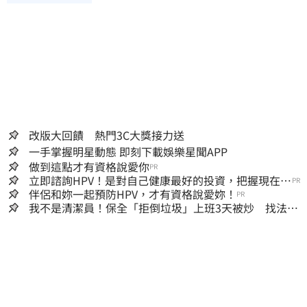
改版大回饋 熱門3C大獎接力送
一手掌握明星動態 即刻下載娛樂星聞APP
做到這點才有資格說愛你
PR
立即諮詢HPV！是對自己健康最好的投資，把握現在不
PR
嫌晚！
伴侶和妳一起預防HPV，才有資格說愛妳！
PR
我不是清潔員！保全「拒倒垃圾」上班3天被炒 找法院
討公道結果出爐