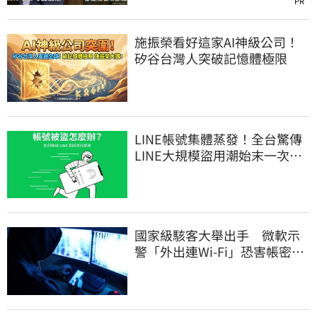
PR
施振榮看好這家AI神級公司！
矽谷台灣人突破記憶體極限
LINE帳號集體蒸發！全台驚傳
LINE大規模盜用潮始末一次
看 兇手竟是它
國家級駭客大舉出手 微軟示
警「外出連Wi-Fi」恐害帳密被
盜