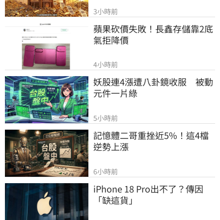
3小時前
蘋果砍價失敗！長鑫存儲靠2底
氣拒降價
4小時前
妖股連4漲遭八卦鏡收服　被動
元件一片綠
5小時前
記憶體二哥重挫近5%！這4檔
逆勢上漲
6小時前
iPhone 18 Pro出不了？傳因
「缺這貨」