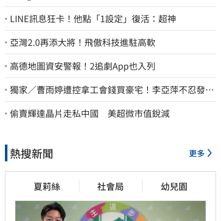
LINE訊息狂卡！他點「1設定」復活：超神
亞灣2.0再添大將！飛傲科技進駐高軟
高德地圖資安警報！2追劇App也入列
獨家／曹雨婷遭控拿工會錢買豪宅！李亞萍不忍發
聲：余天管工會都貼錢
偷賣輝達晶片走私中國 美超微市值銳減
熱搜新聞
更多
夏莉絲
社會局
幼兒園