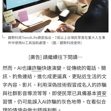
趨勢科技TrendLife調查指出，7成以上台灣民眾曾在重大人生事
件中使用AI工具協助處理。（圖／趨勢科技提供）
[廣告] 請繼續往下閱讀…
然而，AI也讓
詐騙
快速演變，從傳統的電話、簡
訊、釣魚連結，進化成更逼真、更貼近生活的文
字內容、影片、利用深偽技術假冒成名人的詐騙
與社群影音導流等等，即使民眾已具備基本
資安
習慣，仍可能誤入AI詐騙的灰色地帶，在看似合
理的情境中做出錯誤判斷。