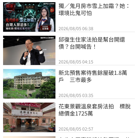
獨／鬼月房市雪上加霜？她：
環境比鬼可怕
2026/08/05 06:38
邱復生住家法拍是幫台開還
債？台開喊告！
2026/08/05 04:15
新北預售案待售餘屋破1.8萬
戶　三市最多
2026/08/05 03:35
花東景觀溫泉套房法拍　標脫
總價金1725萬
2026/08/05 02:57