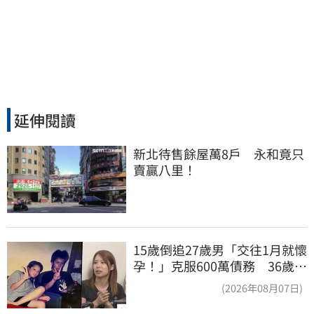
延伸閱讀
新北待售餘屋萬8戶　永和竟只
賣贏八里！
15歲倒追27歲男「交往1月就懷
孕！」克服600萬債務 36歲美
魔女當阿嬤了
(2026年08月07日)