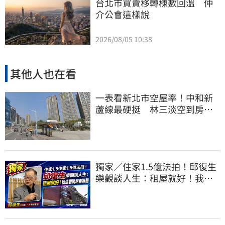
台北市買賣移轉棟數回溫　仲
介公會這樣說
2026/08/05 10:38
其他人也在看
一表看新北市空屋率！中和新
蘆線最硬挺 林三淡空到房價
開始下修了
獨家／住家1.5億法拍！邱復生
樂觀談人生：租屋就好！我還
要開創自媒體