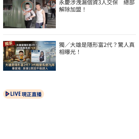
永慶涉洩漏個資3人交保　總部
解除加盟！
獨／大雄是隱形富2代？驚人真
相曝光！
現正直播