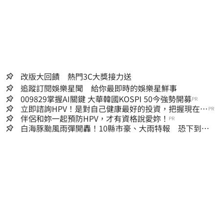
改版大回饋 熱門3C大獎接力送
追蹤訂閱娛樂星聞 給你最即時的娛樂星鮮事
009829掌握AI關鍵 大華韓國KOSPI 50今強勢開募
PR
立即諮詢HPV！是對自己健康最好的投資，把握現在不
PR
嫌晚！
伴侶和妳一起預防HPV，才有資格說愛妳！
PR
白海豚颱風雨彈開轟！10縣市豪、大雨特報 恐下到明
天