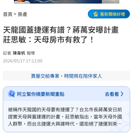
首頁
房產
看新聞換好禮
天龍國蓋捷運有譜？蔣萬安曝計畫
莊思敏：天母房市有救了！
記者
陳韋帆
報導
2026/05/17 17:12:00
賣屋交給專業，時間用在陪伴家人
阿立幫你摘要新聞重點
去看看
被稱作天龍國的天母要有捷運了？台北市長蔣萬安日前
證實天母興蓋建運的計畫，莊思敏指出，當年天母外國
人群聚，而台北捷運大興建時代，還拒絕了捷運到來，
被眾人戲稱「天龍國」，但缺乏交通利多，也讓區域房