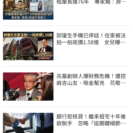
租屋長達76年 專家揭：房東1
原因不敢趕人
邱復生手機已停話！住家被法
拍一拍底價1.58億 女兒曝原
因：幫台開還債
兆基創辦人爆財務危機！遭控
麻吉山友、吸金幫兇 花敬群
駁：是扭曲抹黑
銀行拒核貸！繼承祖宅十年後
欲脫手 忽略「這關鍵細節」
竟卡關