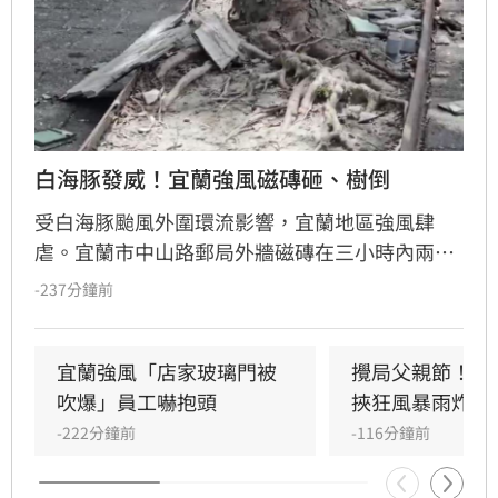
白海豚發威！宜蘭強風磁磚砸、樹倒
受白海豚颱風外圍環流影響，宜蘭地區強風肆
虐。宜蘭市中山路郵局外牆磁磚在三小時內兩度
剝落，武營街亦發生磁磚砸地險象，所幸無人傷
-237分鐘前
亡。此外，五結與三星鄉傳出路樹倒塌，市區選
舉看板受強風吹襲搖搖欲墜，烏石港賞鯨船被迫
全面停駛。
宜蘭強風「店家玻璃門被
攪局父親節！中
吹爆」員工嚇抱頭
挾狂風暴雨炸雙
-222分鐘前
-116分鐘前