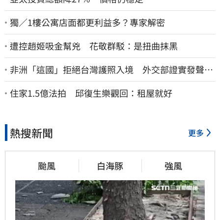
獨／1樓公寓店面都更利益多？專家解密
遭控趙姬吸金幫兇 花敬群駁：是扭曲抹黑
非洲「這國」拒絕台灣護照入境 外交部證實發聲
了：持續交涉聯繫
住家1.5億法拍 邱復生樂觀回：租屋就好
熱搜新聞
更多
颱風
白海豚
強風