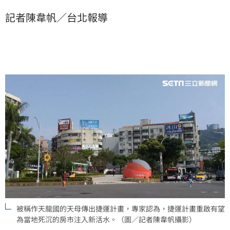
市買氣逐年沒落，如今捷運計畫重啟，倘若成真，將為
記者陳韋帆／台北報導
區域房市注入新活水，簡單說，「天母房市終於有救
了！」（陳韋帆）
被稱作天龍國的天母傳出捷運計畫，專家認為，捷運計畫重啟有望
為當地死沉的房市注入新活水。（圖／記者陳韋帆攝影）