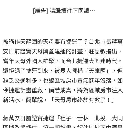
[廣告] 請繼續往下閱讀…
被稱作天龍國的天母要有捷運了？台北市長蔣萬
安日前證實天母興蓋建運的計畫，
莊思敏
指出，
當年天母外國人群聚，而台北捷運大興建時代，
還拒絕了捷運到來，被眾人戲稱「天龍國」，但
缺乏交通利多，也讓區域房市買氣逐年沒落，如
今捷運計畫重啟，倘若成真，將為區域房市注入
新活水，簡單說，「天母房市終於有救了！」
蔣萬安日前證實捷運「社子─士林─北投─大同
區域路網評估」第一期計畫，評估以地下中運量