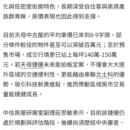
化與低密度街廓特色，長期深受自住客與高資產
族群青睞，房價表現也因此得到支撐。
目前天母中古屋的平均單價已來到8-9字頭，部
分條件較佳的物件甚至可以突破百萬元；至於預
售市場，成交行情更已站上每坪140萬-150萬
元。若
天母捷運
未來能拍板定案，不僅會大大提
升區域的交通便利性，更能藉由串聯
北士科
的優
勢，吸引科技新貴進駐，進而帶動區域房市交易
量能穩健成長。
中信房屋研展室副理莊思敏表示，目前該捷運仍
處於規劃與評估階段，後續尚須歷經中央審查、