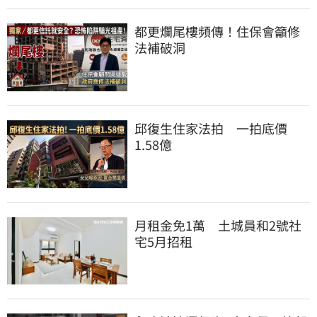
都更爛尾樓頻傳！住保會籲修
法補破洞
邱復生住家法拍　一拍底價
1.58億
月租金免1萬　土城員和2號社
宅5月招租