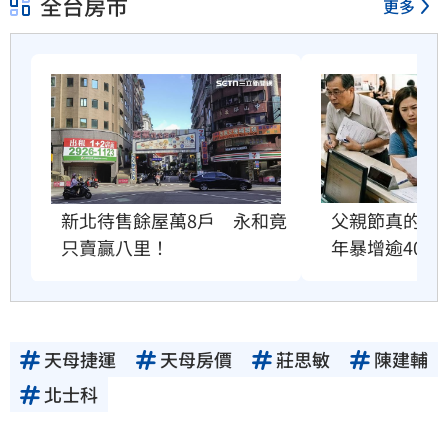
全台房市
更多
父親節真的快
新北待售餘屋萬8戶　永和竟
年暴增逾400
只賣贏八里！
天母捷運
天母房價
莊思敏
陳建輔
北士科