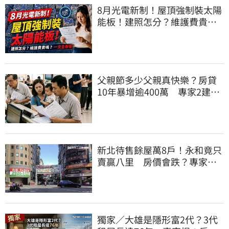
8月光電新制！屋頂強制裝太陽
能板！建照怎分？維護費貴
嗎？一文全看懂
父親節多少父親真快樂？房貸
10年暴增逾400萬 專家2建議
減緩負擔
新北待售餘屋萬8戶！永和竟只
賣贏八里 房價會跌？專家：
沒漲就不錯了
獨家／大雄是隱形富2代？3代