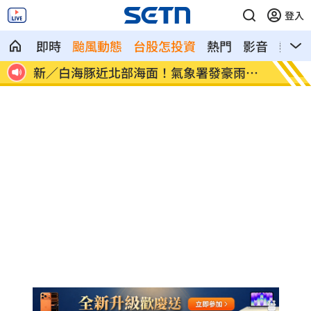
登入
即時
颱風動態
台股怎投資
熱門
影音
熱搜
雨特
南電Q2財報公布後 目標價調升
俄軍空