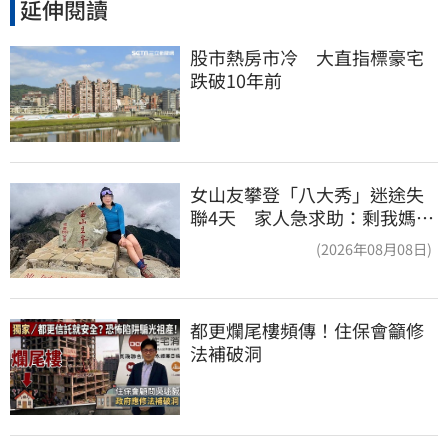
延伸閱讀
股市熱房市冷　大直指標豪宅
跌破10年前
女山友攀登「八大秀」迷途失
聯4天 家人急求助：剩我媽還
沒找到
(2026年08月08日)
都更爛尾樓頻傳！住保會籲修
法補破洞