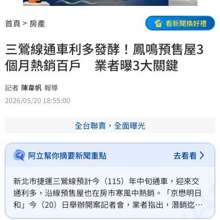
首頁
房產
看新聞換好禮
三鶯線通車利多發酵！鳳鳴預售屋3
個月熱銷百戶 業者曝3大關鍵
記者
陳韋帆
報導
2026/05/20 18:55:00
全台聯賣，全面曝光
阿立幫你摘要新聞重點
去看看
新北市捷運三鶯線預計今（115）年中旬通車，迎來交
通利多，沿線預售屋也在房市寒風中熱銷。「京懋明日
和」今（20）日舉辦開案記者會，業者指出，潛銷迄今
已銷售約百戶，除捷運三鶯線利多外，更關鍵的是京懋