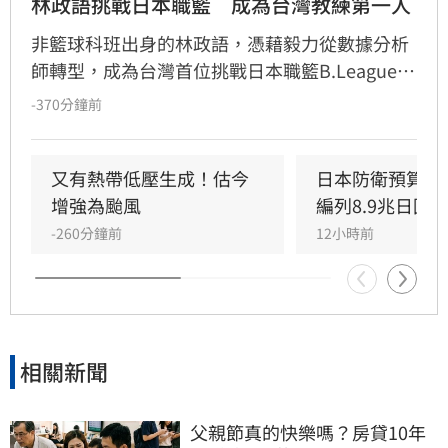
林政語挑戰日本職籃　成為台灣教練第一人
非籃球科班出身的林政語，憑藉毅力從數據分析
師轉型，成為台灣首位挑戰日本職籃B.League的
教練。他曾助新北國王奪下兩座冠軍，並在美籍
-370分鐘前
教練派翠克的引薦下，獲邀至日本靜岡Veltex擔
任助理教練。林政語不僅展現追夢決心，更積極
自學日文迎接挑戰，期許能在高強度的日本職籃
又有熱帶低壓生成！估今
日本防衛預算創
中磨練執教能力，成為國際級教練，未來更希望
增強為颱風
編列8.9兆日圓
能將寶貴的海外執教經驗帶回台灣，為本土籃壇
-260分鐘前
12小時前
注入新氣象，實踐深耕籃球的長遠目標。
相關新聞
父親節真的快樂嗎？房貸10年