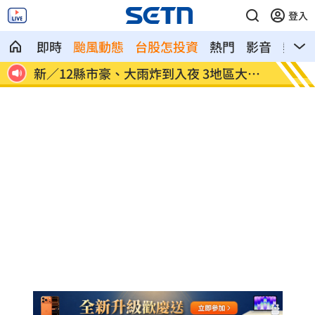
登入
即時
颱風動態
台股怎投資
熱門
影音
熱搜
記憶
新／12縣市豪、大雨炸到入夜 3地區大豪
颱風天
雨