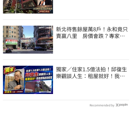
因：幫台開還債
新北待售餘屋萬8戶！永和竟只
賣贏八里 房價會跌？專家：
沒漲就不錯了
獨家／住家1.5億法拍！邱復生
樂觀談人生：租屋就好！我還
要開創自媒體
Recommended by