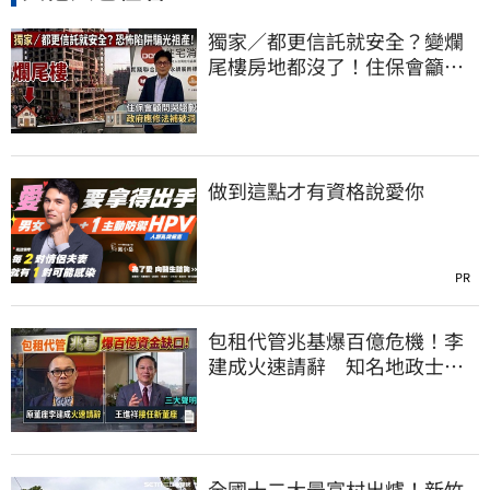
獨家／都更信託就安全？變爛
尾樓房地都沒了！住保會籲修
法：別裝聾作啞
做到這點才有資格說愛你
PR
包租代管兆基爆百億危機！李
建成火速請辭 知名地政士接
任董座發三聲明
全國十二大最富村出爐！新竹