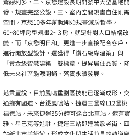
鶯線利多，二、京懋建設長期開發中大型基地開
發，規畫完整公設，三、室內空間規畫自住剛需
空間，京懋10多年前就開始規畫減房哲學，
60~80坪房型規畫2~３房，就是針對人口結構改
變，而「京懋明日和」更進一步直接配合客戶，
進行開放型設計，還獲得「鑽石級綠建築」與
「黃金級智慧建築」雙標章，提昇居住品質、降
低未來社區能源開銷、落實永續發展。
范秉豐說，目前
鳳鳴重劃區
技能已逐漸成形，交
通擁有國道、台鐵鳳鳴站、捷運三鶯線L12鶯桃
福德站，未來捷運35分鐘可達台北車站，還有寶
雅、星巴克等進駐，捷運三站即達鶯歌老街、四
站新北市美術館，形成文化與生活兼具的軌道廊