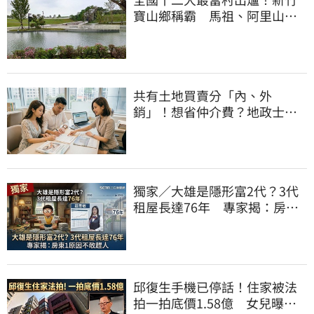
寶山鄉稱霸 馬祖、阿里山也
入榜
共有土地買賣分「內、外
銷」！想省仲介費？地政士教
你怎麼賣最安全
獨家／大雄是隱形富2代？3代
租屋長達76年 專家揭：房東1
原因不敢趕人
邱復生手機已停話！住家被法
拍一拍底價1.58億 女兒曝原