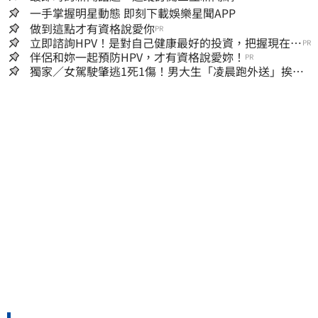
一手掌握明星動態 即刻下載娛樂星聞APP
做到這點才有資格說愛你
PR
立即諮詢HPV！是對自己健康最好的投資，把握現在不
PR
嫌晚！
伴侶和妳一起預防HPV，才有資格說愛妳！
PR
獨家／女駕駛肇逃1死1傷！男大生「凌晨跑外送」挨
撞 媽淚：家快瓦解