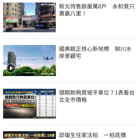
新北待售餘屋萬8戶　永和竟只
賣贏八里！
國美館正核心新地標　柳川水
岸景觀宅
頭期款夠買坡平車位？1表看台
北全市價格
邱復生住家法拍　一拍底價