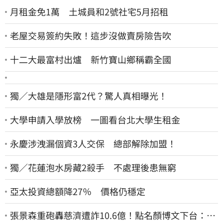
月租金免1萬 土城員和2號社宅5月招租
老屋交易簽約失敗！這步沒做賣房險告吹
十二大最富村出爐 新竹寶山鄉稱霸全國
獨／大雄是隱形富2代？驚人真相曝光！
大學申請入學放榜 一圖看台北大學生租金
永慶涉洩漏個資3人交保 總部解除加盟！
獨／花蓮泡水房藏2殺手 不處理後患無窮
亞太投資總額降27％ 價格仍穩定
張景森重砲轟慈濟遭詐10.6億！點名顏博文下台：為