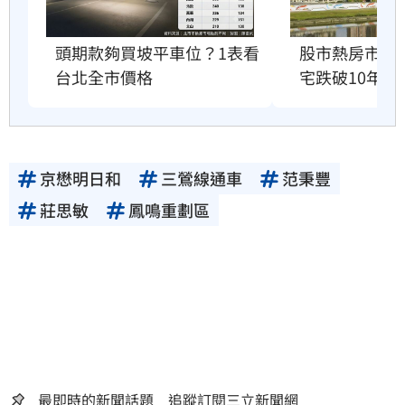
股市熱房市冷
頭期款夠買坡平車位？1表看
宅跌破10年前
台北全市價格
京懋明日和
三鶯線通車
范秉豐
莊思敏
鳳鳴重劃區
最即時的新聞話題 追蹤訂閱三立新聞網