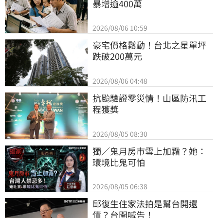
暴增逾400萬
2026/08/06 10:59
豪宅價格鬆動！台北之星單坪
跌破200萬元
2026/08/06 04:48
抗颱驗證零災情！山區防汛工
程獲獎
2026/08/05 08:30
獨／鬼月房市雪上加霜？她：
環境比鬼可怕
2026/08/05 06:38
邱復生住家法拍是幫台開還
債？台開喊告！