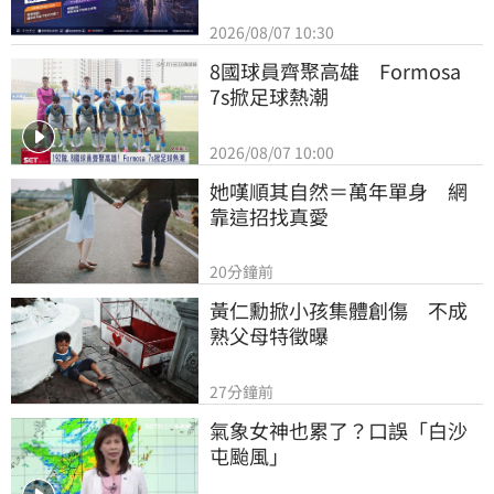
2026/08/07 10:30
8國球員齊聚高雄　Formosa 
7s掀足球熱潮
2026/08/07 10:00
她嘆順其自然＝萬年單身　網
靠這招找真愛
20分鐘前
黃仁勳掀小孩集體創傷　不成
熟父母特徵曝
27分鐘前
氣象女神也累了？口誤「白沙
屯颱風」