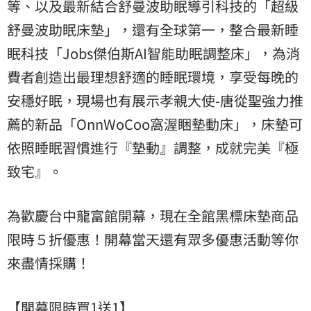
等、以及最新結合舒曼波助眠導引科技的「超級
舒曼波助眠床墊」，還有全球第一，整合最新睡
眠科技「Jobs傑伯斯AI智能助眠調整床」，為消
費者創造出最理想舒適的睡眠環境，享受每晚的
安穩好眠，現場也有展示孝親大使-唐從聖強力推
薦的新品「OnnWoCoo窩渥睏墊動床」，床墊可
依照睡眠習慣進行『墊動』調整，成就完美『極
致宅』。
為歡慶台中龍富館開幕，現在全館黑標床墊商品
限時５折優惠！開幕當天還有眾多優惠活動等你
來盡情採購！
【開幕限時買1送1】