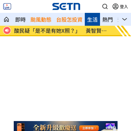
登入
即時
颱風動態
台股怎投資
生活
熱門
影音
是不是有她X照？」 黃智賢回
歐洲最強情報機關 00
冠