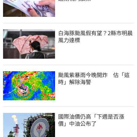
白海豚颱風假有望？2縣市明晨
風力達標
颱風紫暴雨今晚開炸　估「這
時」解除海警
國際油價仍高「下週是否漲
價」中油公布了