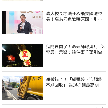
清大校長才續任秒飛美國選校
長！高為元道歉曝原因：引起
我的好奇
鬼門要開了！命理師曝鬼月「8
禁忌」示警：這件事千萬別做
都做錯了！「網購袋、泡麵袋
不能回收」 違規抓到最高罰
6000元