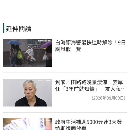
延伸閱讀
白海豚海警最快這時解除！9日
颱風假一覽
獨家／田路路晚景淒涼！姜厚
任「3年前就知情」 友人私下
援助內幕曝光
(2026年08月09日)
政府生活補助5000元連3天發 
逾期視同放棄