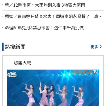
新／12縣市豪、大雨炸到入夜 3地區大豪雨
獨家／曹雨婷狂遭查水表！周遊李朝永發聲了 真實
看法曝光
命理師曝鬼月8禁忌示警：這件事千萬別做
熱搜新聞
更多
歌謠大戰