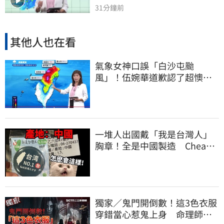
31分鐘前
其他人也在看
氣象女神口誤「白沙屯颱
風」！伍婉華道歉認了超懊
惱 全網打氣：更親切
一堆人出國戴「我是台灣人」
胸章！全是中國製造 Cheap
酸：精神分裂
獨家／鬼門開倒數！這3色衣服
穿錯當心惹鬼上身 命理師曝