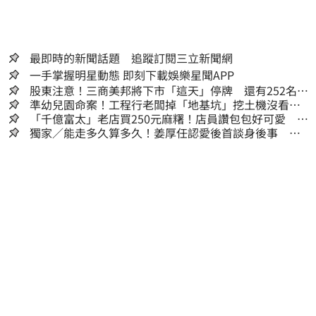
最即時的新聞話題 追蹤訂閱三立新聞網
一手掌握明星動態 即刻下載娛樂星聞APP
股東注意！三商美邦將下市「這天」停牌 還有252名千
張大戶
準幼兒園命案！工程行老闆掉「地基坑」挖土機沒看
到…下土石活埋他
「千億富太」老店買250元麻糬！店員讚包包好可愛 笑
回：我自己做的
獨家／能走多久算多久！姜厚任認愛後首談身後事
「遺囑進度」曝光