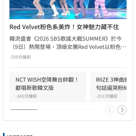
Red Velvet粉色系美炸！女神魅力藏不住
韓流盛會《2026 SBS歌謠大戰SUMMER》於今
（9日）熱鬧登場，頂級女團Red Velvet以粉色系
精緻造型驚艷亮相，展現夏日女王強大氣場。此
-359分鐘前
次她們帶來由成員Joy參與製作的人氣歌曲
〈Surfin' Boy〉，將Bossa Nova、雷鬼節奏與
House Groove巧妙融合，曲風清爽且具質感。
NCT WISH空降舞台帥翻！
RIIZE 3神曲
成員們以優雅且帶有度假感的舞蹈動作，完美詮
獻唱新歌韓文版
句話逼哭粉絲
釋歌曲的波浪律動，將夏日氛圍推向最高點。儘
-345分鐘前
-331分鐘前
管僅演出單曲，Red Velvet仍憑藉成熟且活潑的
舞台魅力，成功吸引全場目光，為粉絲帶來一場
視覺與聽覺的夏日饗宴。