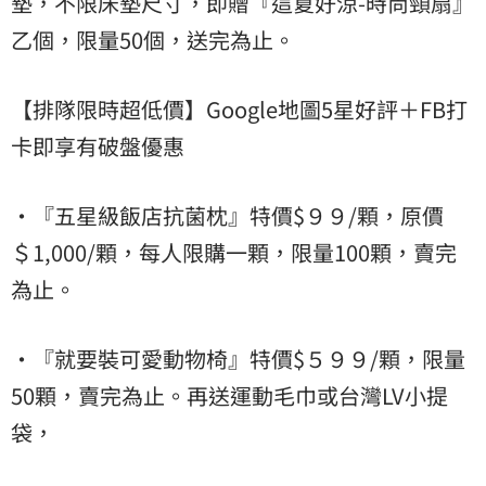
墊，不限床墊尺寸，即贈『這夏好涼-時尚頸扇』
乙個，限量50個，送完為止。
【排隊限時超低價】Google地圖5星好評＋FB打
卡即享有破盤優惠
·『五星級飯店抗菌枕』特價$９９/顆，原價
＄1,000/顆，每人限購一顆，限量100顆，賣完
為止。
·『就要裝可愛動物椅』特價$５９９/顆，限量
50顆，賣完為止。再送運動毛巾或台灣LV小提
袋，