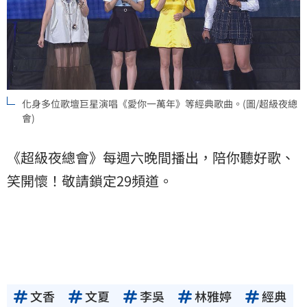
化身多位歌壇巨星演唱《愛你一萬年》等經典歌曲。(圖/超級夜總
會)
《超級夜總會》每週六晚間播出，陪你聽好歌、
笑開懷！敬請鎖定29頻道。
文香
文夏
李吳
林雅婷
經典