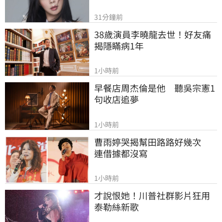
31分鐘前
38歲演員李曉龍去世！好友痛
揭隱瞞病1年
1小時前
早餐店周杰倫是他　聽吳宗憲1
句收店追夢
1小時前
曹雨婷哭揭幫田路路好幾次　
連借據都沒寫
1小時前
才說恨她！川普社群影片狂用
泰勒絲新歌