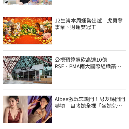
12生肖本周運勢出爐 虎勇奪
事業、財運雙冠王
公視預算遭砍高達10億
RSF、PMA兩大國際組織籲撤
案
Albee激戰忘鎖門！男友媽開門
嚇壞 目睹她全裸「坐她兒子
身上」