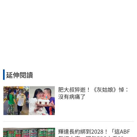
延伸閱讀
肥大叔猝逝！《灰姑娘》悼：
沒有病痛了
輝達長約綁到2028！「這ABF