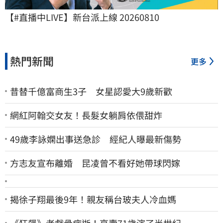
【#直播中LIVE】新台派上線 20260810
熱門新聞
更多
昔替千億富商生3子 女星認愛大9歲新歡
網紅阿翰交女友！長髮女躺肩依偎甜炸
49歲李詠嫻出事送急診 經紀人曝最新傷勢
方志友宣布離婚 昆凌曾不看好她帶球閃嫁
揭徐子翔最後9年！親友稱台玻夫人冷血媽
《狂飆》老戲骨病逝！享壽71歲演了半世紀