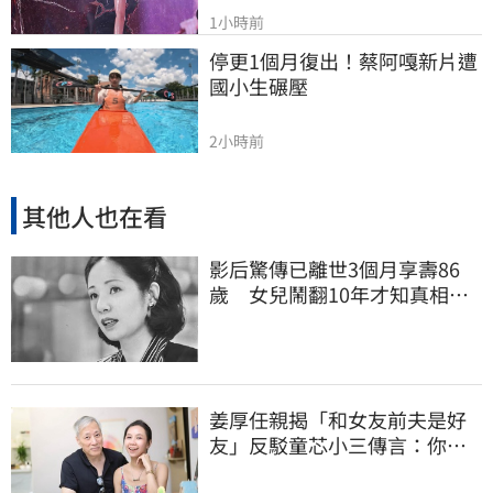
1小時前
停更1個月復出！蔡阿嘎新片遭
國小生碾壓
2小時前
其他人也在看
影后驚傳已離世3個月享壽86
歲 女兒鬧翻10年才知真相
死訊晚4月才曝光
姜厚任親揭「和女友前夫是好
友」反駁童芯小三傳言：你在
講三小？