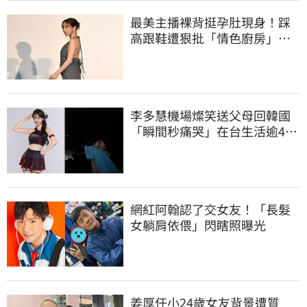
最美主播裸背挺孕肚現身！踩
高跟鞋遭狠批「情色廚房」：
根本是肚兜
李多慧機場燦笑送父母回韓國
「瞬間秒痛哭」在台生活逾4年
吐實：很難過
網紅阿翰認了交女友！「長髮
女躺肩依偎」閃瞎照曝光
姜厚任小24歲女友背景遭質