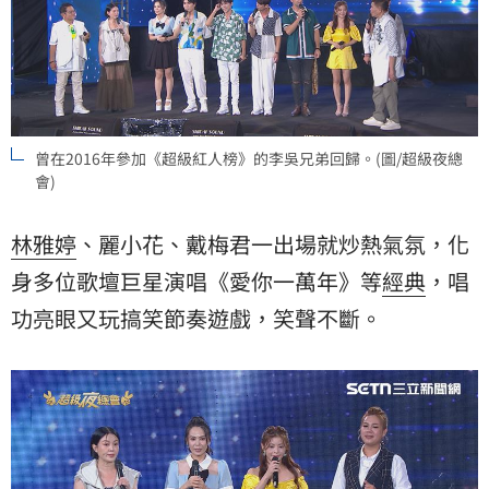
曾在2016年參加《超級紅人榜》的李吳兄弟回歸。(圖/超級夜總
會)
林雅婷
、麗小花、戴梅君一出場就炒熱氣氛，化
身多位歌壇巨星演唱《愛你一萬年》等
經典
，唱
功亮眼又玩搞笑節奏遊戲，笑聲不斷。