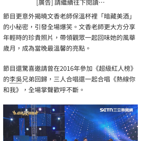
[廣告] 請繼續往下閱讀…
節目更意外揭曉文香老師保溫杯裡「暗藏美酒」
的小秘密，引發全場爆笑。文香老師更大方分享
年輕時的珍貴照片，帶領觀眾一起回味她的風華
歲月，成為當晚最溫馨的亮點。
節目還驚喜邀請曾在2016年參加《超級紅人榜》
的
李吳
兄弟回歸，三人合唱還一起合唱《熱線你
和我》，全場掌聲歡呼不斷。