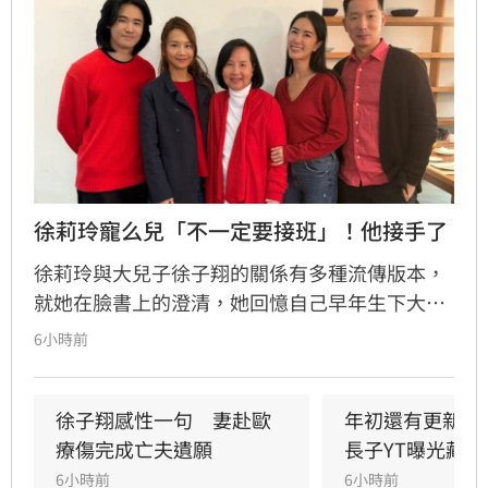
徐莉玲寵么兒「不一定要接班」！他接手了
徐莉玲與大兒子徐子翔的關係有多種流傳版本，
就她在臉書上的澄清，她回憶自己早年生下大兒
子徐子翔後就離婚，期間因孩子被移民美國的前
6小時前
夫抱走，自此就失去了聯繫，直到2017年，徐子
翔才回到台灣，母子重逢後除了協助徐子翔創
業，也開始了較頻繁的互動，不難想見這複雜的
徐子翔感性一句　妻赴歐
年初還有更新！
身世，對於徐子翔的影響。
療傷完成亡夫遺願
長子YT曝光藏熱
6小時前
6小時前