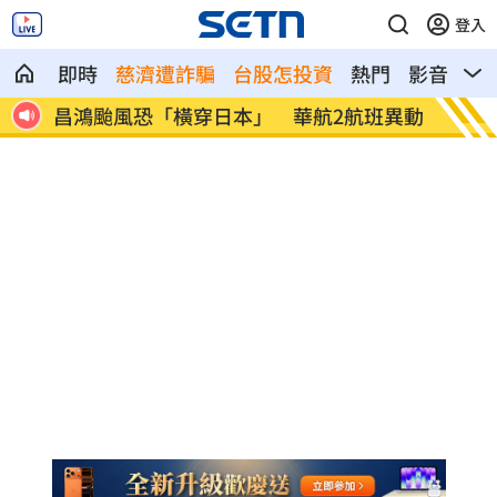
登入
即時
慈濟遭詐騙
台股怎投資
熱門
影音
熱
被告
昌鴻颱風恐「橫穿日本」 華航2航班異動
見肥大