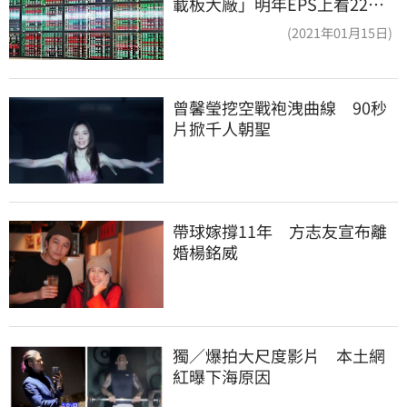
載板大廠」明年EPS上看22
元 目標價至1000元
(2021年01月15日)
曾馨瑩挖空戰袍洩曲線　90秒
片掀千人朝聖
帶球嫁撐11年　方志友宣布離
婚楊銘威
獨／爆拍大尺度影片　本土網
紅曝下海原因