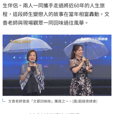
生伴侶。兩人一同攜手走過將近60年的人生旅
程，這段師生變戀人的故事在當年相當轟動，文
香老師與現場觀眾一同回味過往風華。
文香老師曾是「文夏四姊妹」團員之一。(圖/超級夜總會)