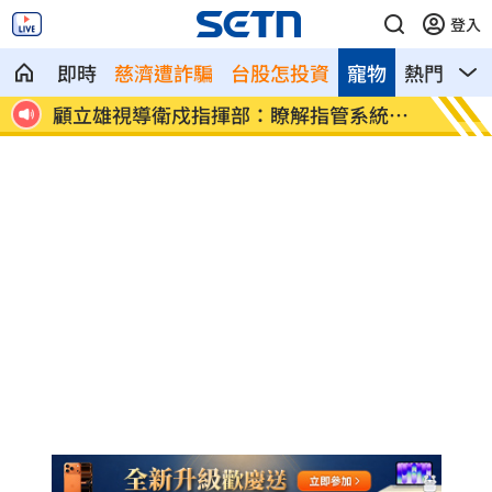
登入
即時
慈濟遭詐騙
台股怎投資
寵物
熱門
影
中遺憾
顧立雄視導衛戍指揮部：瞭解指管系統運
炸雞店
作
牌