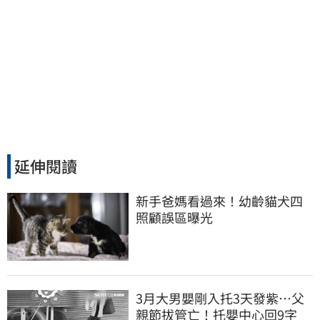
延伸閱讀
新手爸媽看過來！幼齡貓犬四
照顧誤區曝光
3月大男嬰剛入托3天發紫…父
親節拔管亡！托嬰中心回9字