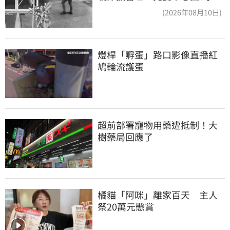
(2026年08月10日)
燈桿「孵蛋」路口影像直播紅
鳩輪流護蛋
超前部署寵物用藥遭抵制！大
樹藥局回應了
橘貓「阿咪」離家百天　主人
祭20萬元懸賞