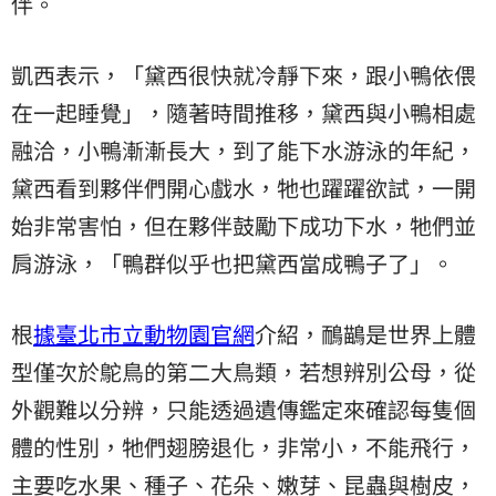
伴。
凱西表示，「黛西很快就冷靜下來，跟小鴨依偎
在一起睡覺」，隨著時間推移，黛西與小鴨相處
融洽，小鴨漸漸長大，到了能下水游泳的年紀，
黛西看到夥伴們開心戲水，牠也躍躍欲試，一開
始非常害怕，但在夥伴鼓勵下成功下水，牠們並
肩游泳，「鴨群似乎也把黛西當成鴨子了」。
根
據臺北市立動物園官網
介紹，鴯鶓是世界上體
型僅次於鴕鳥的第二大鳥類，若想辨別公母，從
外觀難以分辨，只能透過遺傳鑑定來確認每隻個
體的性別，牠們翅膀退化，非常小，不能飛行，
主要吃水果、種子、花朵、嫩芽、昆蟲與樹皮，