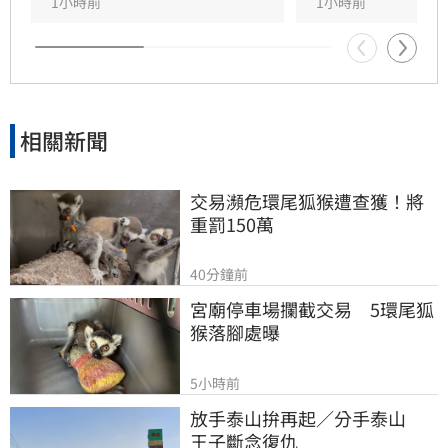
切勿強行切入，以防憾事再次發生。此次事故亦
1小時前
1小時前
提醒用路人，行經國道應隨時保持警覺，並與前
車保持適當安全間距，以確保行車安全。
相關新聞
交易瀕危環尾狐猴遭查獲！將
重罰150萬
40分鐘前
宮廟停車場攔截交易　5環尾狐
猴落腳處曝
5小時前
放手泰山拚再起／分手泰山　
王子斷念復仇