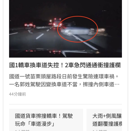
國1轎車換車道失控！2車急閃通通衝撞護欄
國道一號苗栗頭屋路段日前發生驚險連環車禍。
一名郭姓駕駛因變換車道不當，擦撞內側車道黃
姓駕駛車輛，導致黃車失控撞擊護欄後甩滑，波
44分鐘前
及後方沈姓駕駛車輛，造成3車受損。警方獲報
趕抵現場，所幸僅黃男受輕微擦挫傷且不需就
醫，經酒測確認3名駕駛均無酒駕。國道警察呼
國道貨車擦撞轎車！駕駛
大雨+側風釀禍
籲，變換車道務必顯示方向燈並保持安全距離，
玩命「車道漫步」
道翻覆撞護欄