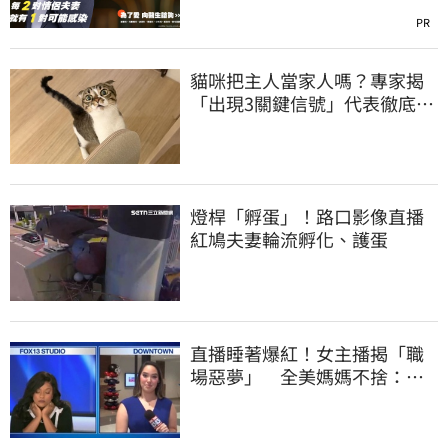
PR
貓咪把主人當家人嗎？專家揭
「出現3關鍵信號」代表徹底敞
開心扉
燈桿「孵蛋」！路口影像直播
紅鳩夫妻輪流孵化、護蛋
直播睡著爆紅！女主播揭「職
場惡夢」 全美媽媽不捨：大
家都懂有多累