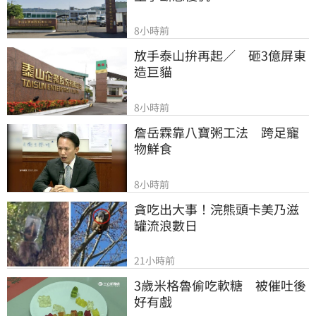
8小時前
放手泰山拚再起／　砸3億屏東
造巨貓
8小時前
詹岳霖靠八寶粥工法　跨足寵
物鮮食
8小時前
貪吃出大事！浣熊頭卡美乃滋
罐流浪數日
21小時前
3歲米格魯偷吃軟糖　被催吐後
好有戲