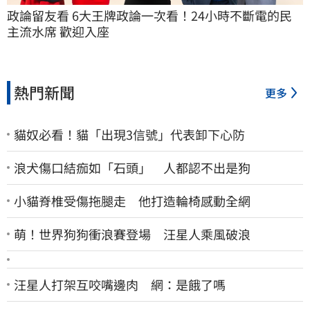
政論留友看 6大王牌政論一次看！24小時不斷電的民
主流水席 歡迎入座
熱門新聞
更多
貓奴必看！貓「出現3信號」代表卸下心防
浪犬傷口結痂如「石頭」 人都認不出是狗
小貓脊椎受傷拖腿走 他打造輪椅感動全網
萌！世界狗狗衝浪賽登場 汪星人乘風破浪
汪星人打架互咬嘴邊肉 網：是餓了嗎