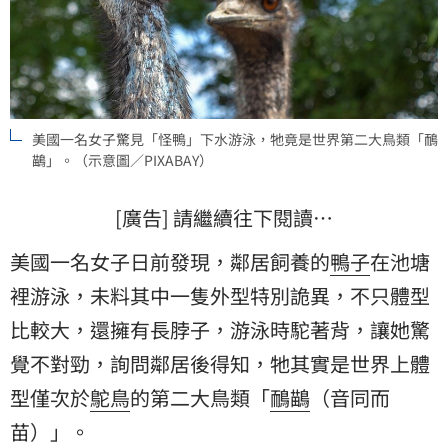
美國一名女子驚見「怪鴨」下水游泳，牠竟是世界第二大鳥類「鴯
鶓」。（示意圖／PIXABAY）
[廣告] 請繼續往下閱讀…
美國一名女子日前發現，鄰居飼養的
鴨子
在池塘
裡游泳，未料其中一隻外型特別詭異，不只體型
比較大，還擁有長脖子，游泳時駝著背，讓她驚
覺不對勁，詢問鄰居後得知，牠其實是世界上體
型僅次於
鴕鳥
的第二大鳥類「
鴯鶓
（音同而
苗）」。