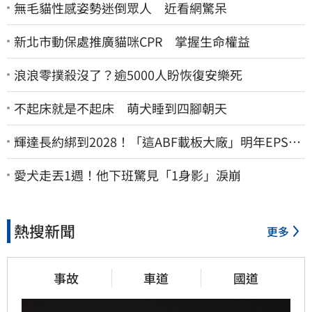
無毛貓性感姿勢迷倒眾人 近看網驚呆
新北市動保處推廣貓咪CPR 掌握生命權益
浪浪零撲殺沒了？逾5000人盼恢復安樂死
不起床就是不起床 萌犬睡到四腳朝天
輝達長約綁到2028！「這ABF載板大廠」明年EPS上
看22元 目標價至1000元
愛犬走丟1週！他下班驚見「1身影」淚崩
熱搜新聞
更多
事故
車道
國道