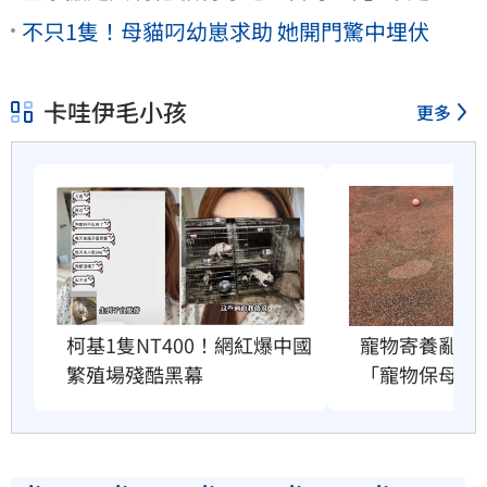
不只1隻！母貓叼幼崽求助 她開門驚中埋伏
卡哇伊毛小孩
更多
柯基1隻NT400！網紅爆中國
寵物寄養亂象
繁殖場殘酷黑幕
「寵物保母回