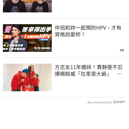
瘋猜原因
伴侶和妳一起預防HPV，才有
資格說愛妳！
PR
方志友11年婚碎！賈靜雯不忍
爆楊銘威「在家是大爺」 洩
夫妻私下互動
Recommended by