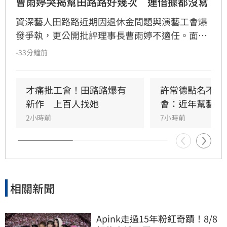
曹雨婷哭揭幫田路路好幾次　連借據都沒寫
資深藝人田路路近期因退休金問題與演藝工會爆
發爭執，更公開批評理事長曹雨婷不適任。面對
指控，曹雨婷日前發布聲明反擊，並在受訪時落
-33分鐘前
淚回憶，過去曾多次慷慨解囊協助田路路度過難
關，甚至曾主動捧場其餐飲生意。
才痛批工會！田路路爆有
許常德點名不透
新作　上百人找她
會：近年幫藝人
2小時前
7小時前
相關新聞
Apink走過15年粉紅奇蹟！8/8