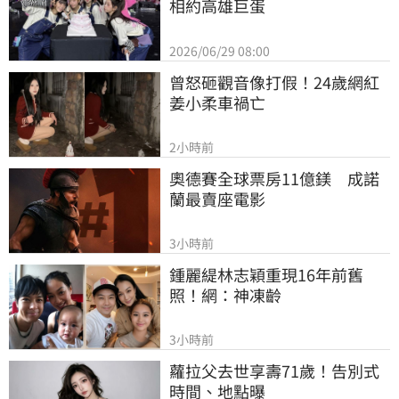
相約高雄巨蛋
2026/06/29 08:00
曾怒砸觀音像打假！24歲網紅
姜小柔車禍亡
2小時前
奧德賽全球票房11億鎂　成諾
蘭最賣座電影
3小時前
鍾麗緹林志穎重現16年前舊
照！網：神凍齡
3小時前
蘿拉父去世享壽71歲！告別式
時間、地點曝