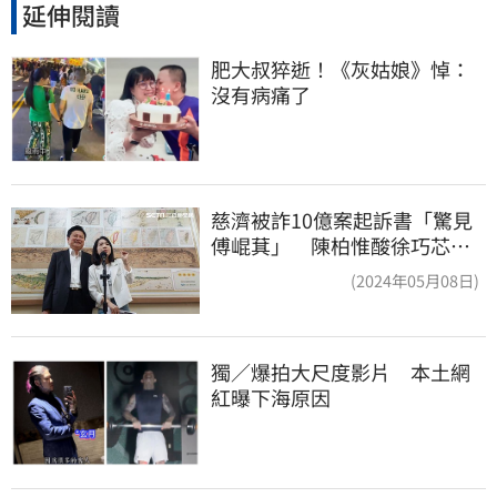
延伸閱讀
肥大叔猝逝！《灰姑娘》悼：
沒有病痛了
慈濟被詐10億案起訴書「驚見
傅崐萁」 陳柏惟酸徐巧芯：
你還和他合照
(2024年05月08日)
獨／爆拍大尺度影片　本土網
紅曝下海原因