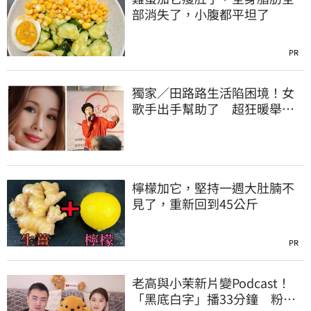
部消失了，小腹都平坦了
PR
獨家／田路路生活陷困境！女
歌手出手幫助了 超狂暖舉曝
光
檸檬加它，堅持一週大肚腩不
見了，重新回到45公斤
PR
老高與小茉新片變Podcast！
「黑底白字」播33分鐘 粉絲