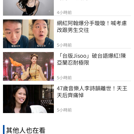
4小時前
網紅阿翰爆分手璇璇！喊考慮
改跟男生交往
5小時前
「台版Jisoo」破台語爆紅!陳
亞蘭忍耐極限
5小時前
47歲音樂人李詩韻離世！天王
天后齊痛悼
5小時前
其他人也在看