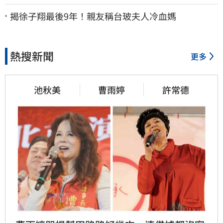
揭徐子翔最後9年！親友稱台玻夫人冷血媽
熱搜新聞
更多
池秋美
曹雨婷
許常德