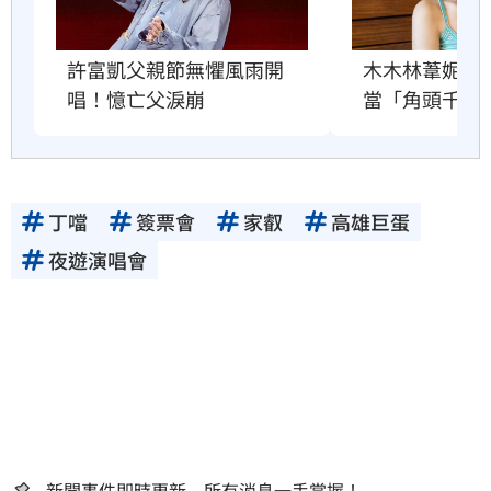
許富凱父親節無懼風雨開
木木林葦妮2
唱！憶亡父淚崩
當「角頭千金
丁噹
簽票會
家叡
高雄巨蛋
夜遊演唱會
新聞事件即時更新 所有消息一手掌握！