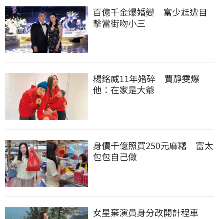
百億千金爆婚變　富少尪遭目
擊當街吻小三
楊銘威11年婚碎　賈靜雯爆
他：在家是大爺
身價千億照買250元麻糬　富太
包包自己做
女星棄演員身分改開計程車　