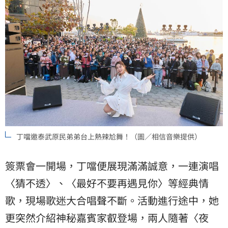
丁噹邀泰武原民弟弟台上熱辣尬舞！（圖／相信音樂提供）
簽票會一開場，丁噹便展現滿滿誠意，一連演唱
〈猜不透〉、〈最好不要再遇見你〉等經典情
歌，現場歌迷大合唱聲不斷。活動進行途中，她
更突然介紹神秘嘉賓家叡登場，兩人隨著〈夜