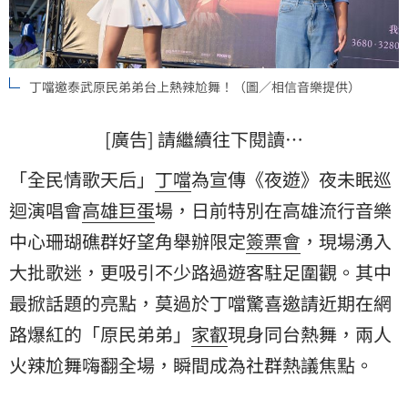
丁噹邀泰武原民弟弟台上熱辣尬舞！（圖／相信音樂提供）
[廣告] 請繼續往下閱讀…
「全民情歌天后」
丁噹
為宣傳《夜遊》夜未眠巡
迴演唱會
高雄巨蛋
場，日前特別在高雄流行音樂
中心珊瑚礁群好望角舉辦限定
簽票會
，現場湧入
大批歌迷，更吸引不少路過遊客駐足圍觀。其中
最掀話題的亮點，莫過於丁噹驚喜邀請近期在網
路爆紅的「原民弟弟」
家叡
現身同台熱舞，兩人
火辣尬舞嗨翻全場，瞬間成為社群熱議焦點。