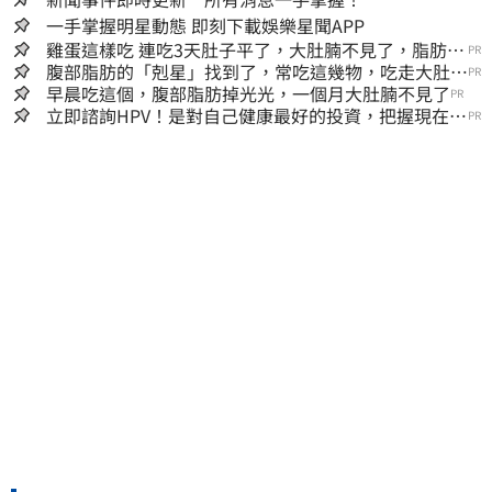
一手掌握明星動態 即刻下載娛樂星聞APP
雞蛋這樣吃 連吃3天肚子平了，大肚腩不見了，脂肪沒
PR
了！
腹部脂肪的「剋星」找到了，常吃這幾物，吃走大肚
PR
囊，瘦出小蠻腰
早晨吃這個，腹部脂肪掉光光，一個月大肚腩不見了
PR
立即諮詢HPV！是對自己健康最好的投資，把握現在不
PR
嫌晚！