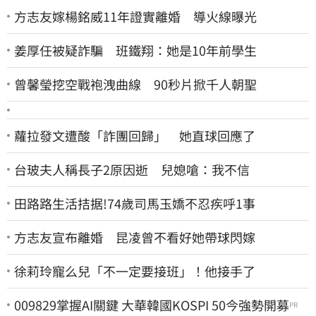
方志友嫁楊銘威11年證實離婚 導火線曝光
姜厚任被疑詐騙 班鐵翔：她是10年前學生
曾馨瑩挖空戰袍洩曲線 90秒片掀千人朝聖
蘿拉發文遭酸「詐團回歸」 她直球回應了
台玻夫人稱長子2原因逝 兒媳嗆：我不信
田路路生活拮据!74歲司馬玉嬌不忍疾呼1事
方志友宣布離婚 昆凌曾不看好她帶球閃嫁
徐莉玲寵么兒「不一定要接班」！他接手了
009829掌握AI關鍵 大華韓國KOSPI 50今強勢開募
PR