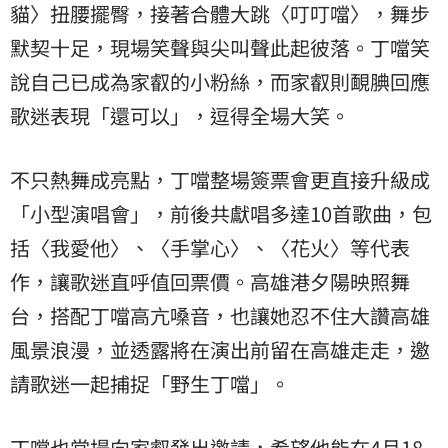
貓〉扭腰擺臀，接著合體大跳〈叮叮噹〉，舞步
默契十足，現場笑聲與尖叫聲此起彼落。丁噹笑
說自己已成為家叡的小粉絲，而家叡則靦腆回應
歌迷表現「還可以」，逗得全場大笑。
不只熱舞成亮點，丁噹整場簽票會更直接升級成
「小型演唱會」，前後共獻唱多達10首歌曲，包
括〈我愛他〉、〈手掌心〉、〈花火〉等代表
作，讓歌迷直呼值回票價。高雄港夕陽映照舞
台，搭配丁噹高亢嗓音，也讓她忍不住大讚高雄
風景浪漫，並透露將在演出前留在高雄走走，邀
請歌迷一起捕捉「野生丁噹」。
丁噹也當場向家叡發出邀請，希望他能在4月18