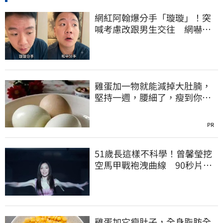
網紅阿翰爆分手「璇璇」！突
喊考慮改跟男生交往 網嚇：
原來是出櫃宣言
雞蛋加一物就能減掉大肚腩，
堅持一週，腰細了，瘦到你懷
疑人生！
PR
51歲長這樣不科學！曾馨瑩挖
空馬甲戰袍洩曲線 90秒片掀
千人朝聖
雞蛋加它瘦肚子，全身脂肪全