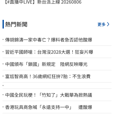
【#直播中LIVE】新台派上線 20260806
熱門新聞
更多
傳胡錦濤一家中毒亡？爆料者急否認他酸爆
習近平國師嗆：台灣沒2028大選！狂妄片曝
中國頒布「鎖國」新規定 陸網反映曝光
富尪智商高！36歲網紅狂拚7胎：不生浪費
中國全民玩梗！「竹知了」大戰華為掀熱議
香港玩具商急喊「永遠支持一中」 遭酸爆