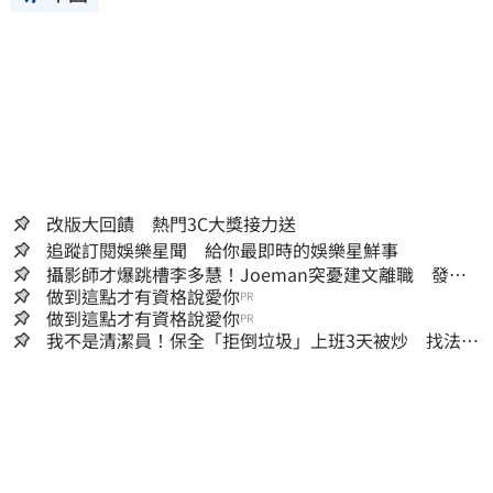
改版大回饋 熱門3C大獎接力送
追蹤訂閱娛樂星聞 給你最即時的娛樂星鮮事
攝影師才爆跳槽李多慧！Joeman突憂建文離職 發聲
「其實我很清楚」
做到這點才有資格說愛你
PR
做到這點才有資格說愛你
PR
我不是清潔員！保全「拒倒垃圾」上班3天被炒 找法院
討公道結果出爐