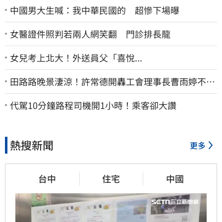
中國男大生喊：我中華民國的 超慘下場曝
女醫證件照判若兩人網笑翻 門診排長龍
女兒考上北大！外送員父「喜悅...
田路路晚景淒涼！許常德開轟工會理事長曹雨婷不忍
了：別只包紅包慰問
代駕10分鐘路程司機開1小時！乘客卻大讚
熱搜新聞
更多
台中
住宅
中國