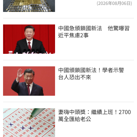
洗錢囤232kg黃金
(2026年08月06日)
中國急頒鎖國新法　他驚曝習
近平焦慮2事
中國頒鎖國新法！學者示警　
台人恐出不來
妻嗨中頭獎：繼續上班！2700
萬全匯給老公