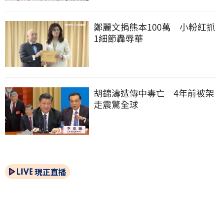
鄭麗文捐熊本100萬　小粉紅抓
1細節轟辱華
胡錦濤遭傳中毒亡　4年前被架
走震驚全球
現正直播