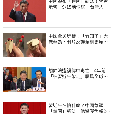
中國頒布「鎖國」新法！學者
示警：9/15前快逃 台灣人也
被規範恐出不來
中國全民玩梗！「竹知了」大
戰華為，刪片反讓全網更瘋
網友狂酸玻璃心
胡錦濤遭誤傳中毒亡！4年前
「被習近平架走」震驚全球
李克強猝逝被挖
習近平在怕什麼？中國急頒
「鎖國」新法 他驚曝焦慮2