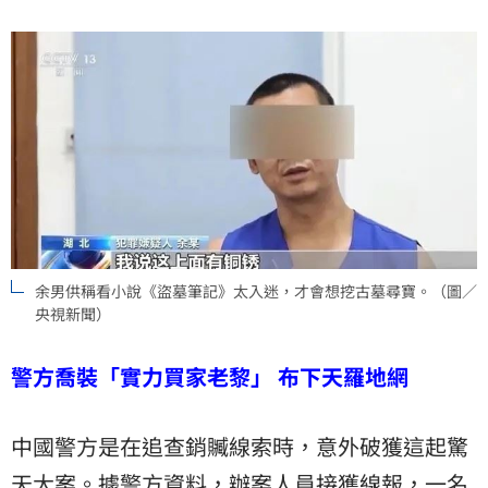
余男供稱看小說《盜墓筆記》太入迷，才會想挖古墓尋寶。（圖／
央視新聞）
警方喬裝「實力買家老黎」 布下天羅地網
中國警方是在追查銷贓線索時，意外破獲這起驚
天大案。據警方資料，辦案人員接獲線報，一名