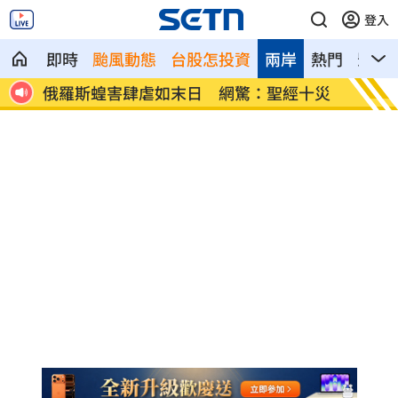
登入
即時
颱風動態
台股怎投資
兩岸
熱門
影音
告慘勝
俄羅斯蝗害肆虐如末日 網驚：聖經十災
慈濟採
勸