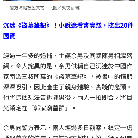
警方清點被盜文物。（圖／央視新聞）
沉迷《盜墓筆記》！小說迷看書實踐，挖出20件
國寶
經過一年多的追捕，主謀余男及同夥陳男相繼落
網。令人詫異的是，余男供稱自己沉迷於中國作
家南派三叔所寫的《盜墓筆記》，被書中的情節
深深吸引，因此產生了親身體驗、實踐的念頭。
他將這個想法告訴陳男後，兩人一拍即合，將目
光鎖定在「郭家廟墓群」。
余男向警方表示，兩人經過多日觀察，鎖定一處
疑似墓穴的位置，並試探性地打下第一鏟。他們