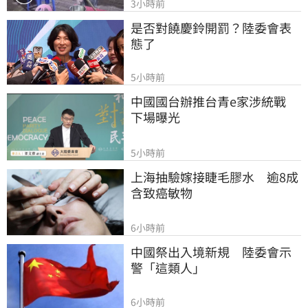
3小時前
是否對饒慶鈴開罰？陸委會表
態了
5小時前
中國國台辦推台青e家涉統戰　
下場曝光
5小時前
上海抽驗嫁接睫毛膠水　逾8成
含致癌敏物
6小時前
中國祭出入境新規　陸委會示
警「這類人」
6小時前