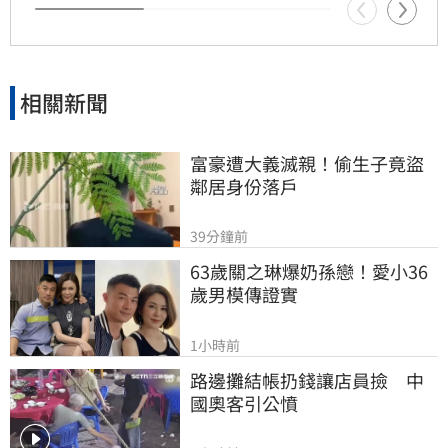
相關新聞
富豪遭大義滅親！偷生子竟盜
鄰居身份落戶
39分鐘前
63歲關之琳爆奶孫戀！愛小36
歲男模傳證實
1小時前
路邊攤結帳扔錢讓店員撿　中
國奧客引公憤