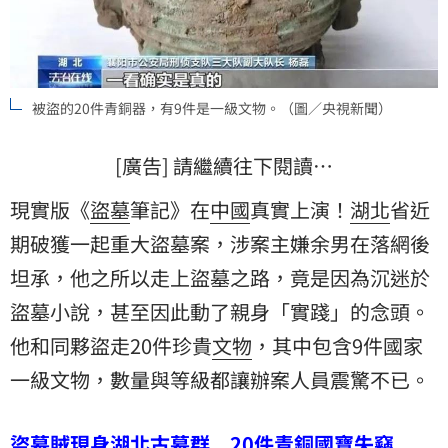
被盜的20件青銅器，有9件是一級文物。（圖／央視新聞）
[廣告] 請繼續往下閱讀…
現實版《
盜墓
筆記》在
中國
真實上演！
湖北
省近
期破獲一起重大盜墓案，涉案主嫌余男在落網後
坦承，他之所以走上盜墓之路，竟是因為沉迷於
盜墓小說，甚至因此動了親身「實踐」的念頭。
他和同夥盜走20件珍貴
文物
，其中包含9件國家
一級文物，數量與等級都讓辦案人員震驚不已。
盜墓賊現身湖北古墓群 20件青銅國寶失竊