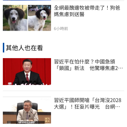
全網最醜邊牧被帶走了！狗爸
媽焦慮到送醫
6小時前
其他人也在看
習近平在怕什麼？中國急頒
「鎖國」新法 他驚曝焦慮2
事：恐慌鞏固政權
習近平國師開嗆「台灣沒2028
大選」！狂妄片曝光 台網
憂：內應配合亂台