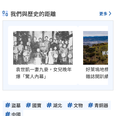
我們與歷史的距離
更多
好萊塢地標恐
袁世凱一妻九妾，女兒晚年
雜誌開趴續命
爆「驚人內幕」
盜墓
國寶
湖北
文物
青銅器
中國