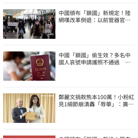
中國頒布「鎖國」新規定！陸
網嘆改革倒退：以前管器官現
在管腿
中國「鎖國」偷生效？多名中
國人哀號申請護照不通過 網
紅驚：沒見過
鄭麗文捐款熊本100萬！小粉紅
見1細節崩潰轟「辱華」：廣西
水災怎不捐