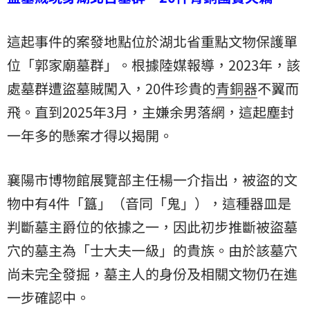
這起事件的案發地點位於湖北省重點文物保護單
位「郭家廟墓群」。根據陸媒報導，2023年，該
處墓群遭盜墓賊闖入，20件珍貴的
青銅器
不翼而
飛。直到2025年3月，主嫌余男落網，這起塵封
一年多的懸案才得以揭開。
襄陽市博物館展覽部主任楊一介指出，被盜的文
物中有4件「簋」（音同「鬼」），這種器皿是
判斷墓主爵位的依據之一，因此初步推斷被盜墓
穴的墓主為「士大夫一級」的貴族。由於該墓穴
尚未完全發掘，墓主人的身份及相關文物仍在進
一步確認中。