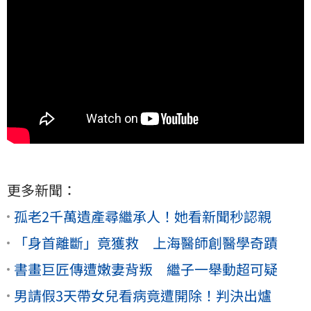
更多新聞：
孤老2千萬遺產尋繼承人！她看新聞秒認親
「身首離斷」竟獲救 上海醫師創醫學奇蹟
書畫巨匠傳遭嫩妻背叛 繼子一舉動超可疑
男請假3天帶女兒看病竟遭開除！判決出爐