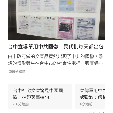
台中宣導單用中共國徽　民代批每天都出包
由市政府做的文宣品竟然出現了中共的國徽，離
譜的情形發生在台中市的社會住宅裡一張宣導認
識消保法的廣告單，「中央」的地方卻是使用對
-399分鐘前
岸的五星圖示，住戶一看就認為相當不妥，在群
組引起熱烈討論後，管理單位就趕快地把文宣撤
下，至於製作這張廣告的住宅處則致歉，內部審
台中社宅文宣驚見中國國
宣傳單用中共國
核機制出現疏漏，未來將再嚴格把關。
徽　林楚茵轟這句
處致歉：嚴格把
-16分鐘前
4分鐘前