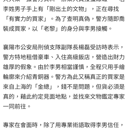
李姓男子手上有「剛出土的文物」，正在尋找
「有實力的買家」。為了查明真偽，警方隨即喬
裝成買家，以「老黎」的身分與李男接觸。
襄陽市公安局刑偵支隊副隊長楊磊受訪時表示，
警方特地租借豪車、入住高級飯店，營造出財力
雄厚的假象。由於李男相當謹慎，全程只用手繪
輪廓來介紹青銅器。警方為此又稱真正的買家是
來自上海的「金總」，錢不是問題，但貨必須是
真的，藉此約定見面地點，並找來文物鑑定專家
一同前往。
專家在會面時，除了用專業術語取得李男信任，