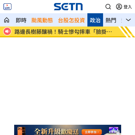
登入
即時
颱風動態
台股怎投資
政治
熱門
影音
新說
路邊長樹藤釀禍！騎士慘勾摔車「臉掛
台中社
彩」
句