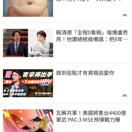
PR
賴清德「全程0看稿」嗆爆盧秀
燕！他讚總統級嘲諷：把8年總
帳一次掀翻
做到這點才有資格說愛你
PR
瓦解共軍！美國將售台4400億
軍武 PAC-3 MSE飛彈戰力曝