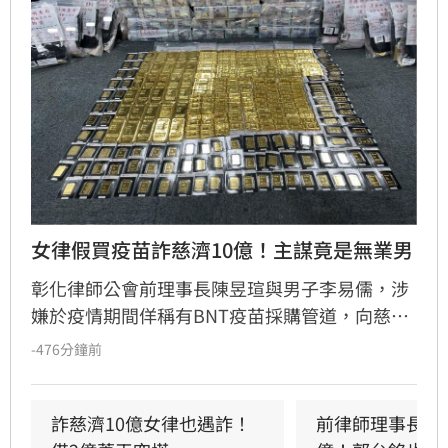
女律假買疫苗詐慈濟10億！主謀竟是無業男
彰化律師公會前理事長陳昱瑄與男子李易儒，涉
嫌於疫情期間佯稱有BNT疫苗採購管道，向慈濟
詐騙高達3000萬美元（約10.6億台幣）報酬。檢
-476分鐘前
調揭露，假冒國際掮客的李易儒實為無業男，兩
人不僅以郭台銘等人名義背書，更在會見證嚴法
師時下跪博取信任。案發後，李父李世宗為防兒
詐慈濟10億女律也遇詐！
前律師理事長詐