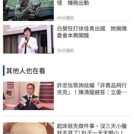
侵　機砲出動
49分鐘前
白營狂打徐佳青出國　她揭僑
委會本務開酸
59分鐘前
其他人也在看
許忠信質詢炫耀「非賣品飛行
夾克」！陳清龍避答：立委質
詢各有專業
起床就先做件事，沒三天小腹
就不見了! 肚子一天天變小！