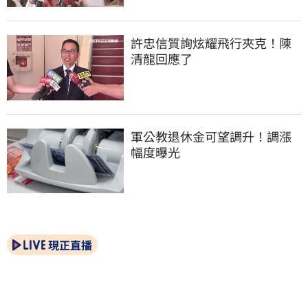
許忠信質詢炫耀飛行夾克！陳
清龍回應了
軍公教退休金可望調升！調漲
幅度曝光
現正直播