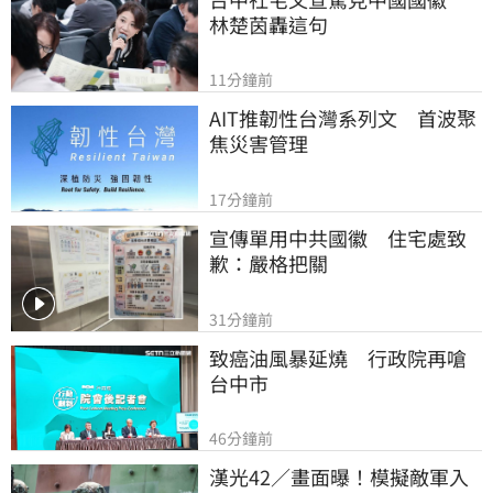
林楚茵轟這句
11分鐘前
AIT推韌性台灣系列文　首波聚
焦災害管理
17分鐘前
宣傳單用中共國徽　住宅處致
歉：嚴格把關
31分鐘前
致癌油風暴延燒　行政院再嗆
台中市
46分鐘前
漢光42／畫面曝！模擬敵軍入