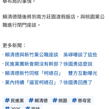
舉布局的事情。
賴清德隨後將到南方莊園渡假飯店，與桃園黨公
職進行閉門座談。
更多新聞：
賴清德與新竹黨公職座談 吳崢曝談了這些
民進黨團新會期沒有幹部？徐國勇這麼說
賴清德新竹同框「柯總召」 雙方互動曝光
黨內持續「逼宮柯總召」？徐國勇回應了
民進黨
賴清德
桃園
慈母宮
2026
座談