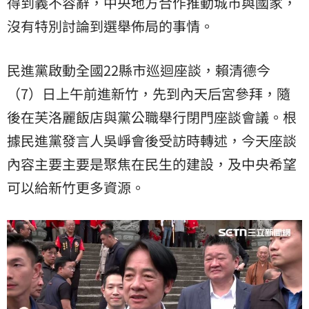
得到義不容辭，中央地方合作推動城市與國家，
沒有特別討論到選舉佈局的事情。
民進黨啟動全國22縣市巡迴座談，賴清德今
（7）日上午前進新竹，先到內天后宮參拜，隨
後在芙洛麗飯店與黨公職舉行閉門座談會議。根
據民進黨發言人吳崢會後受訪時轉述，今天座談
內容主要主要是聚焦在民生的建設，及中央希望
可以給新竹更多資源。