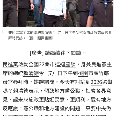
兼民進黨主席的總統賴清德今（7）日下午到桃園市蘆竹慈母宮參
拜時受訪。（圖／翻攝畫面）
[廣告] 請繼續往下閱讀…
民進黨
啟動全國22縣市巡迴
座談
，身兼民進黨主
席的總統
賴清德
今（7）日下午到
桃園
市蘆竹
慈
母宮
參拜時，媒體詢問，今天有討論到
2026
選舉
嗎？賴清德表示，傾聽地方黨公職、社會各界意
見，讓未來施政更貼近民意、更順利，還有地方
反應說，黨公職和地方建設的問題，只要中央做