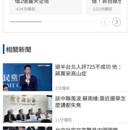
子揮霍鉅款，在陳女指點下將豪宅變洗錢金庫，
借2億蓋天空塔
億！郭台銘也變
分批提現並狂購232公斤黃金藏匿。台中地檢署
-434分鐘前
-332分鐘前
日前偵結，依詐欺、洗錢等罪起訴17人，並查扣
逾10億
相關新聞
過半台北人評725不成功 他：
蔣萬安高山症
3分鐘前
談中聯風波 蘇南維:靠近選舉怎
麼講都失焦
11分鐘前
台中社宅文宣驚見中國國徽　