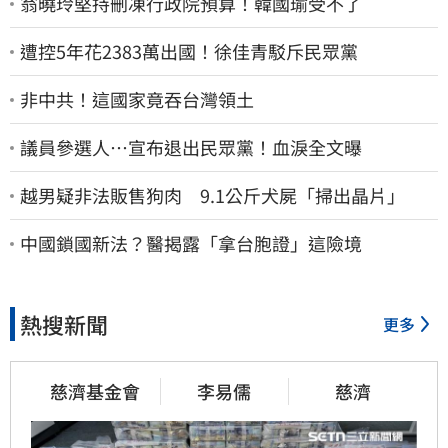
翁曉玲堅持刪凍行政院預算！韓國瑜受不了
遭控5年花2383萬出國！徐佳青駁斥民眾黨
非中共！這國家竟吞台灣領土
議員參選人…宣布退出民眾黨！血淚全文曝
越男疑非法販售狗肉 9.1公斤犬屍「掃出晶片」
中國鎖國新法？醫揭露「拿台胞證」這險境
熱搜新聞
更多
慈濟基金會
李易儒
慈濟