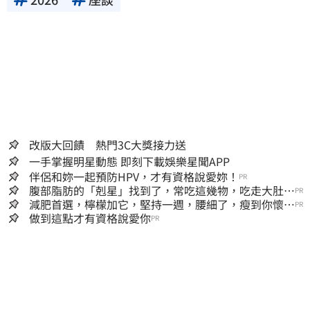
改版大回饋 熱門3C大獎接力送
一手掌握明星動態 即刻下載娛樂星聞APP
伴侶和妳一起預防HPV，才有資格說愛妳！
PR
腹部脂肪的「剋星」找到了，常吃這幾物，吃走大肚
PR
囊，瘦出小蠻腰
減肥首選，檸檬加它，堅持一週，腰細了，瘦到你懷疑
PR
人生
做到這點才有資格說愛你
PR