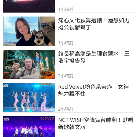
1小時前
痛心文化預算遭刪！潘慧如力
挺公視發聲了
1小時前
館長稱高端是生理食鹽水　王
浩宇擬告發
2小時前
Red Velvet粉色系美炸！女神
魅力藏不住
2小時前
NCT WISH空降舞台帥翻！獻唱
新歌韓文版