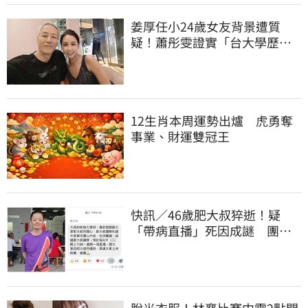
姜厚任小24歲女友背景遭質
疑！蕭彤雯證實「台大學歷是
真的」文章更超齡
12生肖本周運勢出爐 虎勇奪
事業、財運雙冠王
快訊／46歲肥大叔猝逝！疑
「帶病直播」死因成謎 團隊
「證實1事」發聲