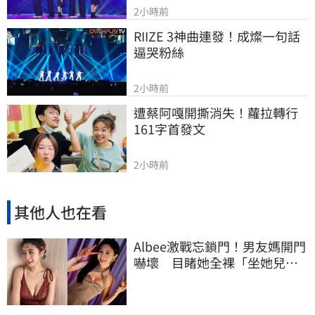
2小時前
RIIZE 3神曲連發！成燦一句話
逼哭粉絲
2小時前
遭蔡阿嘎開撕消失！蘿拉轉行
161字首發文
2小時前
其他人也在看
Albee激戰忘鎖門！男友媽開門
嚇壞 目睹她全裸「坐她兒子
身上」