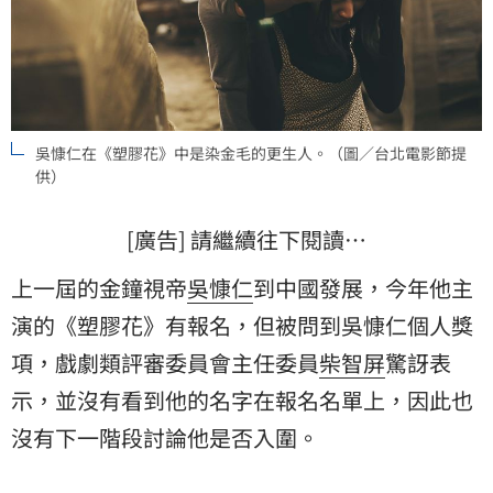
吳慷仁在《塑膠花》中是染金毛的更生人。（圖／台北電影節提
供）
[廣告] 請繼續往下閱讀…
上一屆的金鐘視帝
吳慷仁
到中國發展，今年他主
演的《塑膠花》有報名，但被問到吳慷仁個人獎
項，戲劇類評審委員會主任委員
柴智屏
驚訝表
示，並沒有看到他的名字在報名名單上，因此也
沒有下一階段討論他是否入圍。