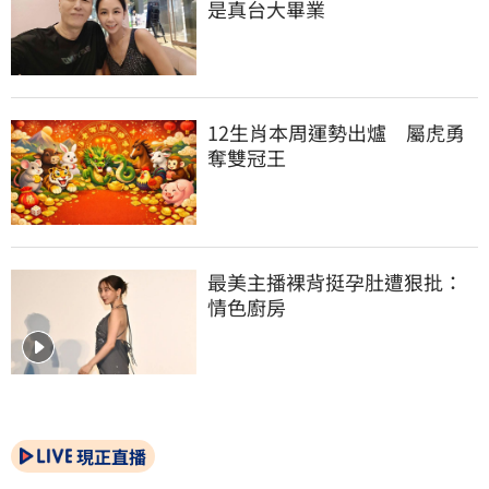
是真台大畢業
12生肖本周運勢出爐　屬虎勇
奪雙冠王
最美主播裸背挺孕肚遭狠批：
情色廚房
現正直播