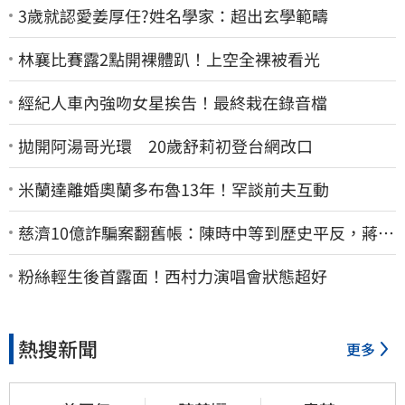
3歲就認愛姜厚任?姓名學家：超出玄學範疇
林襄比賽露2點開裸體趴！上空全裸被看光
經紀人車內強吻女星挨告！最終栽在錄音檔
拋開阿湯哥光環 20歲舒莉初登台網改口
米蘭達離婚奧蘭多布魯13年！罕談前夫互動
慈濟10億詐騙案翻舊帳：陳時中等到歷史平反，蔣萬
安償還2022政治利息
粉絲輕生後首露面！西村力演唱會狀態超好
熱搜新聞
更多