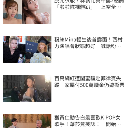
脫光衣服！林襄比賽中露2點開
「啦啦隊裸體趴」 上空全裸
被看光光
粉絲Mina輕生後首露面！西村
力演唱會狀態超好 喊話粉
絲：我們心意相通
百萬網紅遭閨蜜騙赴菲律賓失
蹤 家屬付500萬贖金仍遭撕票
獲黃仁勳告白最喜歡K-POP女
歌手！華莎竟笑認：一開始不