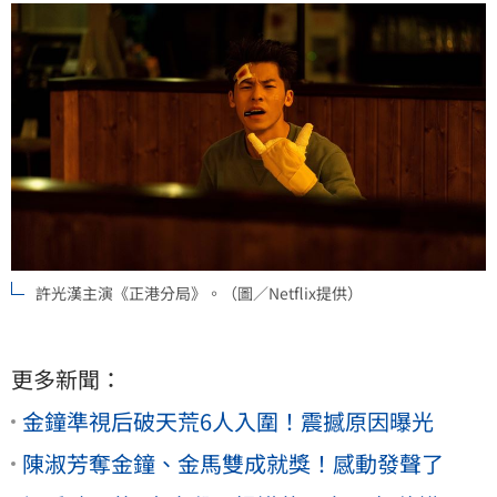
許光漢主演《正港分局》。（圖／Netflix提供）
更多新聞：
金鐘準視后破天荒6人入圍！震撼原因曝光
陳淑芳奪金鐘、金馬雙成就獎！感動發聲了