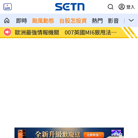
登入
即時
颱風動態
台股怎投資
熱門
影音
熱搜
賢回
歐洲最強情報機關 007英國MI6狠甩法奪
202
冠
灣