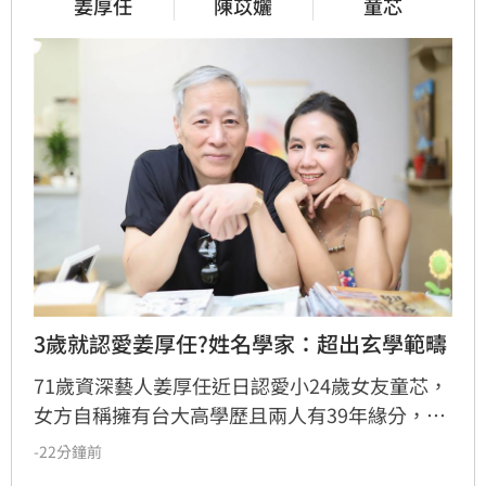
姜厚任
陳苡孋
童芯
3歲就認愛姜厚任?姓名學家：超出玄學範疇
71歲資深藝人姜厚任近日認愛小24歲女友童芯，
女方自稱擁有台大高學歷且兩人有39年緣分，引
發熱議。隨後女方過往背景遭網友起底，包括多
-22分鐘前
重姓名及婚史遭質疑，網友紛紛提醒姜厚任防