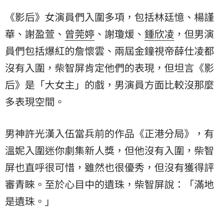
《影后》女演員們入圍多項，包括林廷憶、
楊謹
華
、謝盈萱、
曾莞婷
、謝瓊煖、
鍾欣凌
，但男演
員們包括爆紅的詹懷雲、兩屆金鐘視帝薛仕凌都
沒有入圍，柴智屏肯定他們的表現，但坦言《影
后》是「大女主」的戲，男演員方面比較沒那麼
多表現空間。
男神許光漢入伍當兵前的作品《正港分局》，有
溫妮
入圍迷你劇集新人獎，但他沒有入圍，柴智
屏也直呼很可惜，雖然也很優秀，但沒有獲得評
審青睞。至於心目中的遺珠，柴智屏說：「滿地
是遺珠。」