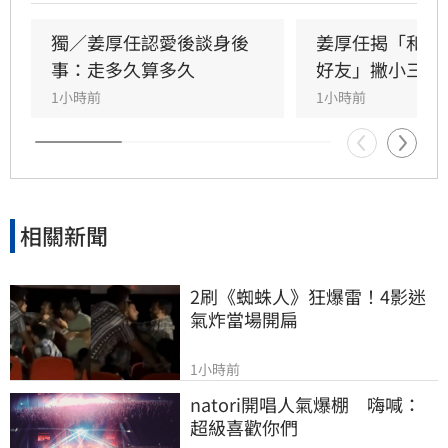
騙。姓名學家吳睿穎指出，女方成年後兩度改姓
恐有違反姓名條例疑慮，且其自稱三歲即認定對
獨／姜厚任認愛後談身後
姜厚任揭「和女
方為老公的說法邏輯矛盾。吳睿穎直言，這段戀
事：走多久算多久
好友」撇小三傳
情的人設背景過於離奇，已完全超出玄學範疇，
1小時前
1小時前
引發各界對女方真實動機的廣泛討論，這段戀情
也因此成為近期演藝圈備受矚目的焦點話題。
相關新聞
2刷《蜘蛛人》狂爆雷！4影迷
氣炸當場開扁
1小時前
natori開唱人氣爆棚　嗨喊：
超級喜歡你們