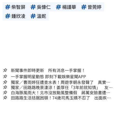
柴智屏
吳慷仁
楊謹華
曾莞婷
鍾欣凌
溫妮
新聞事件即時更新 所有消息一手掌握！
一手掌握明星動態 即刻下載娛樂星聞APP
獨家／曹雨婷狂遭查水表！周遊李朝永發聲了 真實看
法曝光
獨家／田路路晚景淒涼！姜厚任「3年前就知情」 友人
私下援助內幕曝光
白海豚風雨大！北市沒放颱風整備假 蔣萬安臉書遭網
友灌爆：標準在哪？
田路路生活拮据困頓！74歲司馬玉嬌不忍了 出面疾呼1
事