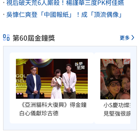
視后破天荒6人廝殺！楊謹華三度PK柯佳嬿
吳慷仁爽登「中國報紙」！成「頂流偶像」
第60屆金鐘獎
更多
《亞洲貓科大復興》得金鐘
小S慶功燦笑
白心儀獻珍古德
見堅強很感動