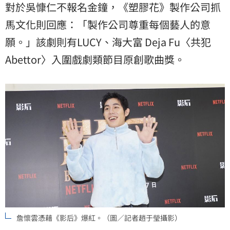
對於吳慷仁不報名金鐘，《塑膠花》製作公司抓
馬文化則回應：「製作公司尊重每個藝人的意
願。」該劇則有LUCY、海大富 Deja Fu〈共犯
Abettor〉入圍戲劇類節目原創歌曲獎。
詹懷雲憑藉《影后》爆紅。（圖／記者趙于瑩攝影）