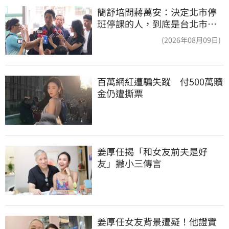
簡舒培問蔣萬安：決定北市停
班停課的人，到底是台北市
長，還是氣象署？
(2026年08月09日)
百萬網紅遭騙失蹤　付500萬贖
金仍遭撕票
姜厚任揭「和女友前夫是好
友」撇小三傳言
姜厚任女友背景遭疑！他證實