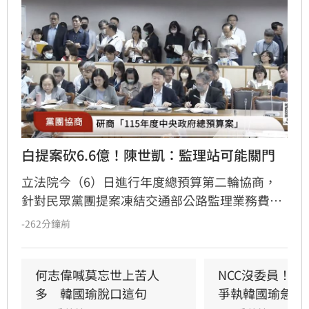
白提案砍6.6億！陳世凱：監理站可能關門
立法院今（6）日進行年度總預算第二輪協商，
針對民眾黨團提案凍結交通部公路監理業務費
40%並減列6.6億元，交通部長陳世凱示警，恐衝
-262分鐘前
擊全台37個監理站運作，甚至面臨關門風險，建
議改為減列500萬元，但民眾黨團總召陳清龍堅
持原案。立法院長韓國瑜最終裁示全案保留，並
何志偉喊莫忘世上苦人
NCC沒委員！白
要民眾黨團與交通部溝通。
多　韓國瑜脫口這句
爭執韓國瑜急勸