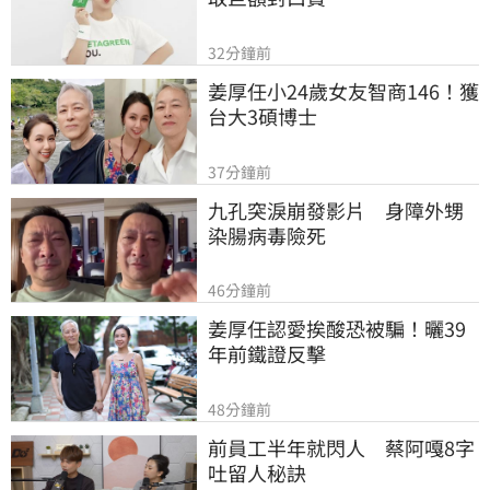
32分鐘前
姜厚任小24歲女友智商146！獲
台大3碩博士
37分鐘前
九孔突淚崩發影片　身障外甥
染腸病毒險死
46分鐘前
姜厚任認愛挨酸恐被騙！曬39
年前鐵證反擊
48分鐘前
前員工半年就閃人　蔡阿嘎8字
吐留人秘訣