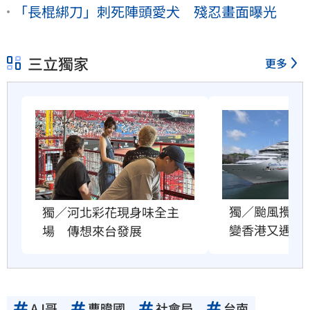
「長棍綁刀」刺死陣頭愛犬 殘忍畫面曝光
三立獨家
更多
獨／颱風攪局
獨／河北彩花現身味全主
變香港又遇故
場　傳想來台發展
AJ哥
曹暐國
社會局
台南