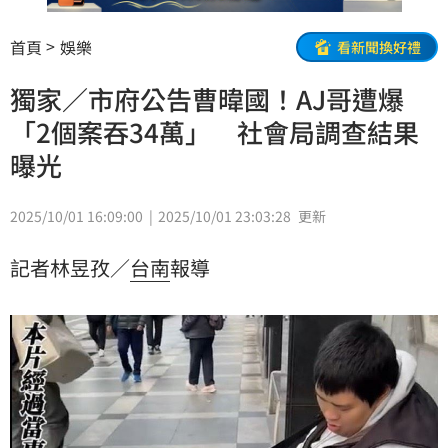
首頁
娛樂
看新聞換好禮
獨家／市府公告曹暐國！AJ哥遭爆
「2個案吞34萬」 社會局調查結果
曝光
2025/10/01 16:09:00
2025/10/01 23:03:28
更新
記者林昱孜／
台南
報導