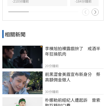
-210分鐘前
-184分鐘前
相關新聞
李棟旭拍裸露戲拚了　戒酒半
年狂操肌肉
20分鐘前
前黑澀會美眉宣布新身分　祭
高額佣金徵人
30分鐘前
朴娜勑前經紀人遭起訴　曾索
取巨額封口費