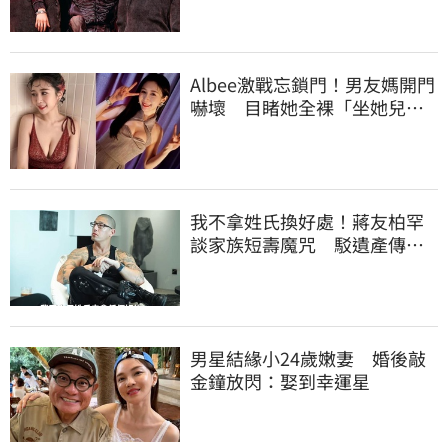
Albee激戰忘鎖門！男友媽開門
嚇壞 目睹她全裸「坐她兒子
身上」
我不拿姓氏換好處！蔣友柏罕
談家族短壽魔咒 駁遺產傳
聞：找到我捐一半
男星結緣小24歲嫩妻 婚後敲
金鐘放閃：娶到幸運星