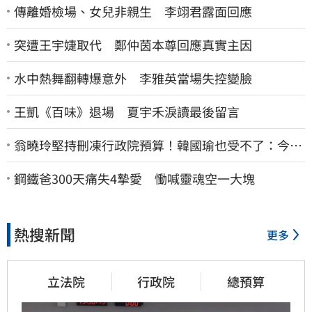
傳離婚檢場、女兒非親生 李翊君露面回應
突遭王宇婕取代 鄭仲茵本尊回應真實主因
水中熱舞翻轉爆意外 李雅英當場失控變臉
王凱《百味》退場 夏宇禾淚讀最後留言
翁曉玲堅持刪凍行政院預算！韓國瑜也受不了：今年
剩4個月你思考一下
鋼鐵爸300天痛失4摯愛 慟喊靈魂空一大塊
熱搜新聞
更多
立法院
行政院
總預算