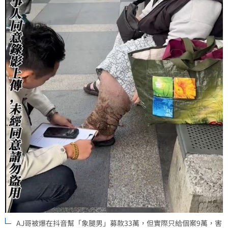
AJ哥被爆在抖音幫「象腿男」募款33萬，但實際只給個案9萬，害