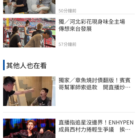
50分鐘前
獨／河北彩花現身味全主場　
傳想來台發展
57分鐘前
其他人也在看
獨家／章魚燒討債翻版！賓賓
哥幫軍師索退款 開直播炒作
店家急報案
直播指追星沒邊界！ENHYPEN
成員西村力捲輕生爭議 挨
批：獨厚國外粉絲