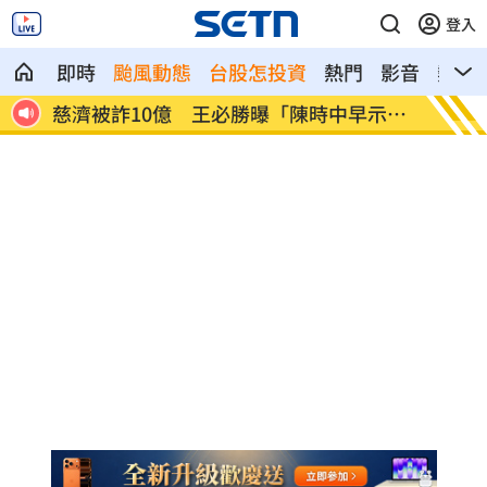
登入
即時
颱風動態
台股怎投資
熱門
影音
熱搜
肌肉
慈濟被詐10億 王必勝曝「陳時中早示
華邦電
警」
建