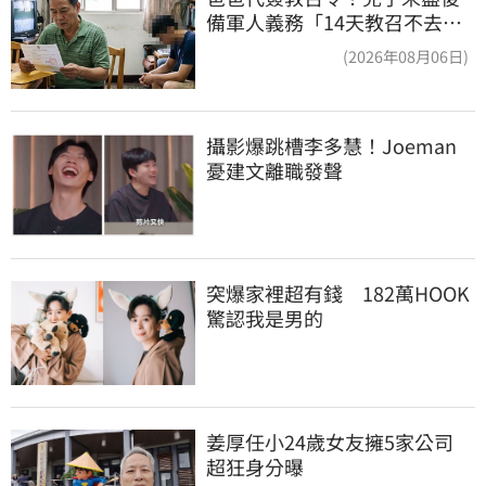
備軍人義務「14天教召不去」
換3個月刑期
(2026年08月06日)
攝影爆跳槽李多慧！Joeman
憂建文離職發聲
突爆家裡超有錢　182萬HOOK
驚認我是男的
姜厚任小24歲女友擁5家公司　
超狂身分曝