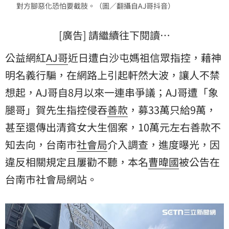
對方腳惡化恐怕要截肢。（圖／翻攝自AJ哥抖音）
[廣告] 請繼續往下閱讀…
公益網紅
AJ哥
近日遭白沙屯媽祖信眾指控，藉神
明名義行騙，在網路上引起軒然大波，讓人不禁
想起，AJ哥自8月以來一連串爭議；AJ哥遭「象
腿哥」賀先生指控侵吞
善款
，募33萬只給9萬，
甚至還傳出清貧女大生個案，10萬元左右善款不
知去向，台南市
社會局
介入調查，進度曝光，因
違反相關規定且屢勸不聽，本名
曹暐國
被公告在
台南市社會局網站。