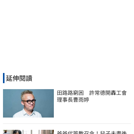
延伸閱讀
田路路窮困　許常德開轟工會
理事長曹雨婷
爸爸代簽教召令！兒子未盡後