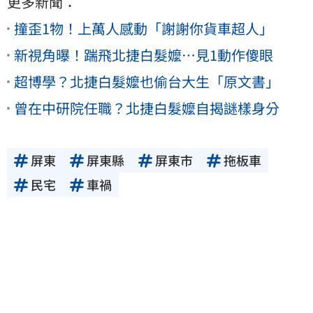
更多新聞：
撞歪1物！上萬人感動「謝謝你貨車超人」
新視角曝！踹飛北捷白髮嬤…見1動作傻眼
超博學？北捷白髮嬤也偷台大生「原文書」
曾在中研院任職？北捷白髮嬤自揭謎樣身分
屏東
屏東縣
屏東市
拖板車
民宅
車禍