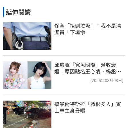
延伸閱讀
保全「拒倒垃圾」：我不是清
潔員！下場慘
邱瓈寬「寬魚國際」營收衰
退！原因點名王心凌、楊丞琳
網笑翻：太誠實
(2026年08月08日)
擋暴衝特斯拉「救很多人」賓
士車主身分曝