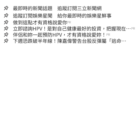
最即時的新聞話題 追蹤訂閱三立新聞網
追蹤訂閱娛樂星聞 給你最即時的娛樂星鮮事
做到這點才有資格說愛你
PR
立即諮詢HPV！是對自己健康最好的投資，把握現在不
PR
嫌晚！
伴侶和妳一起預防HPV，才有資格說愛妳！
PR
下週恐跌破半年線！陳嘉偉警告台股反彈屬「逃命
波」：空頭大屠殺剛開始