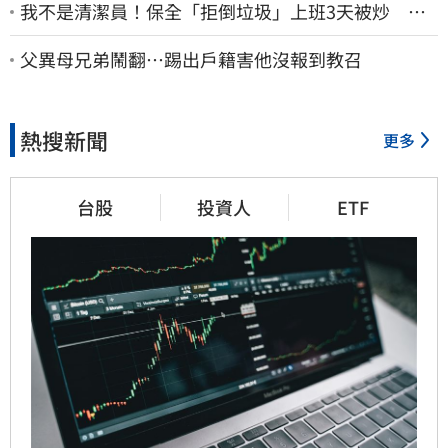
我不是清潔員！保全「拒倒垃圾」上班3天被炒 找
法院討公道結果出爐
父異母兄弟鬧翻…踢出戶籍害他沒報到教召
熱搜新聞
更多
台股
投資人
ETF