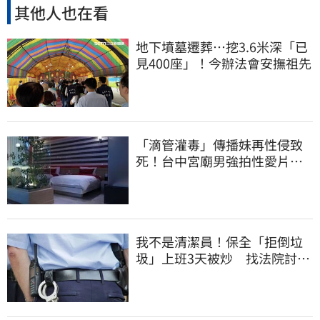
其他人也在看
地下墳墓遷葬…挖3.6米深「已
見400座」！今辦法會安撫祖先
「滴管灌毒」傳播妹再性侵致
死！台中宮廟男強拍性愛片
惡行曝光
我不是清潔員！保全「拒倒垃
圾」上班3天被炒 找法院討公
道結果出爐