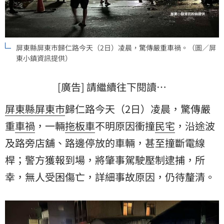
屏東縣屏東市歸仁路今天（2日）凌晨，驚傳嚴重車禍。（圖／屏
東小鎮資訊提供）
[廣告] 請繼續往下閱讀…
屏東縣
屏東市
歸仁路今天（2日）凌晨，驚傳嚴
重
車禍
，一輛
拖板車
不明原因衝撞
民宅
，沿途波
及路旁店舖、路邊停放的車輛，甚至撞斷電線
桿；警方獲報到場，將肇事駕駛壓制逮捕，所
幸，無人受困傷亡，詳細事故原因，仍待釐清。