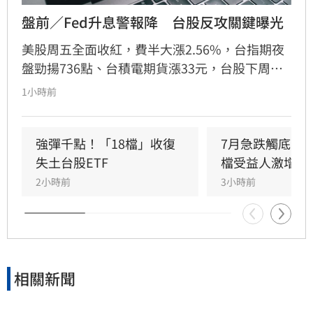
盤前／Fed升息警報降　台股反攻關鍵曝光
美股周五全面收紅，費半大漲2.56%，台指期夜
盤勁揚736點、台積電期貨漲33元，台股下周一
（10日）反攻氣勢升溫。美股4大指數全面收
1小時前
紅，道瓊工業指數上漲151.83點、漲幅0.28%，
收54,036.93點；標普500指數上漲47.68點、漲
幅0.62%，收7,757.64點，再創歷史新高；那斯
強彈千點！「18檔」收復
7月急跌觸底　
達克指數勁揚351.21點、漲幅1.33%，收
失土台股ETF
檔受益人激增！
26,690.62點；費城半導體指數表現最強，大漲
2小時前
3小時前
308.1點、漲幅2.56%，收12,356.79點，科技及
半導體股重新成為多頭主力。
相關新聞