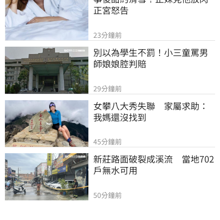
正宮怒告
23分鐘前
別以為學生不罰！小三童罵男
師娘娘腔判賠
29分鐘前
女攀八大秀失聯　家屬求助：
我媽還沒找到
45分鐘前
新莊路面破裂成溪流　當地702
戶無水可用
50分鐘前