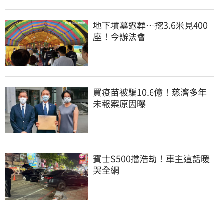
地下墳墓遷葬…挖3.6米見400
座！今辦法會
買疫苗被騙10.6億！慈濟多年
未報案原因曝
賓士S500擋浩劫！車主這話暖
哭全網