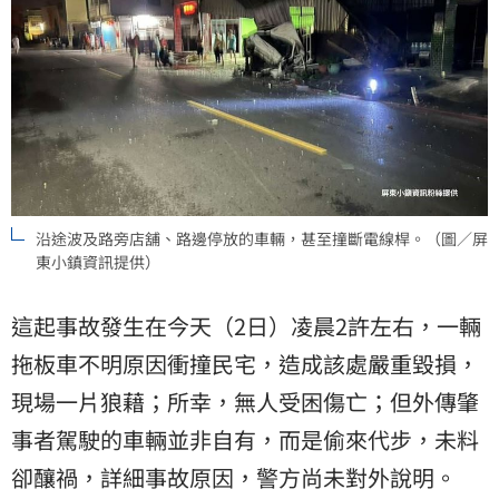
沿途波及路旁店舖、路邊停放的車輛，甚至撞斷電線桿。（圖／屏
東小鎮資訊提供）
這起事故發生在今天（2日）凌晨2許左右，一輛
拖板車不明原因衝撞民宅，造成該處嚴重毀損，
現場一片狼藉；所幸，無人受困傷亡；但外傳肇
事者駕駛的車輛並非自有，而是偷來代步，未料
卻釀禍，詳細事故原因，警方尚未對外說明。