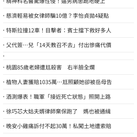
精神科名醫驚爆性侵！逼男病患跪地硬上
慈濟輕易被女律師騙10億？李怡貞拋4疑點
特斯拉撞12車！目擊者：賓士擋下救好多人
父代簽…兒「14天教召不去」付出慘痛代價
桃園85歲老婦遭尪殺害 右半臉全爛
植物人妻獲賠1035萬…尪照顧她卻被岳母告
酒測爆表！職軍「接近死亡狀態」照開上路
徐巧芯大姑夫婿律師棄保跑了 媽也被通緝
晚安小雞痛訴付不起30萬！私闖土地遭索賠