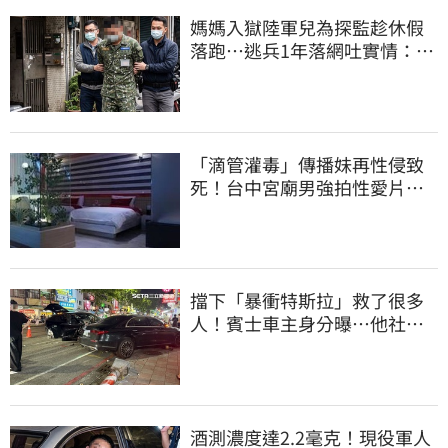
媽媽入獄陸軍兒為探監趁休假
落跑…逃兵1年落網吐實情：外
面賺更多錢
「滴管灌毒」傳播妹再性侵致
死！台中宮廟男強拍性愛片
惡行曝光
擋下「暴衝特斯拉」救了很多
人！賓士車主身分曝…他社群
擁1.4萬追蹤
酒測濃度達2.2毫克！現役軍人