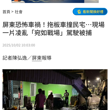
首頁
社會
看新聞換好禮
屏東恐怖車禍！拖板車撞民宅…現場
一片凌亂「宛如戰場」駕駛被捕
2025/10/02 10:03:00
記者陳弘逸／
屏東
報導