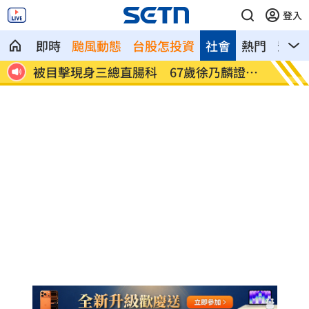
登入
即時
颱風動態
台股怎投資
社會
熱門
影音
國紀
被目擊現身三總直腸科 67歲徐乃麟證實
南澳住
了