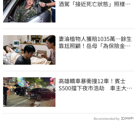
酒駕「接近死亡狀態」照樣開
車上路遭勒退
妻淪植物人獲賠1035萬…餘生
靠尪照顧！岳母「為保險金開
撕」告女婿討錢
高雄轎車暴衝撞12車！賓士
S500擋下夜市浩劫 車主大
度：車再買就有
Recommended by