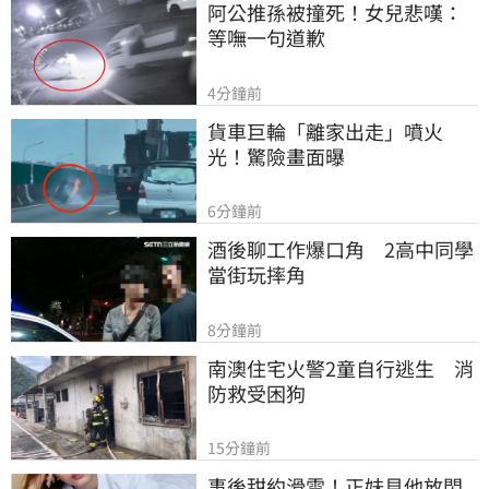
阿公推孫被撞死！女兒悲嘆：
等嘸一句道歉
4分鐘前
貨車巨輪「離家出走」噴火
光！驚險畫面曝
6分鐘前
酒後聊工作爆口角　2高中同學
當街玩摔角
8分鐘前
南澳住宅火警2童自行逃生　消
防救受困狗
15分鐘前
事後甜約滑雪！正妹見他放閃