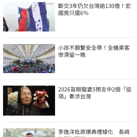
斷交3年仍欠台灣逾130億！宏
國竟只還6％
小孩不願繫安全帶！全機乘客
慘滯留一晚
2026盲眼龍婆5預言中2個「這
項」牽涉台灣
李逸洋批原爆典禮矮化　長崎