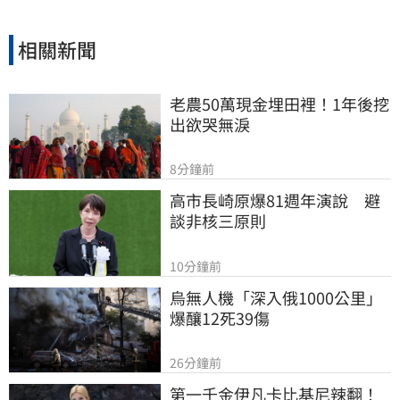
相關新聞
老農50萬現金埋田裡！1年後挖
出欲哭無淚
8分鐘前
高市長崎原爆81週年演說　避
談非核三原則
10分鐘前
烏無人機「深入俄1000公里」
爆釀12死39傷
26分鐘前
第一千金伊凡卡比基尼辣翻！