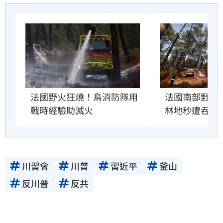
法國野火狂燒！烏消防隊用
法國南部野火肆
戰時經驗助滅火
林地秒遭吞噬
川習會
川普
習近平
釜山
反川普
反共