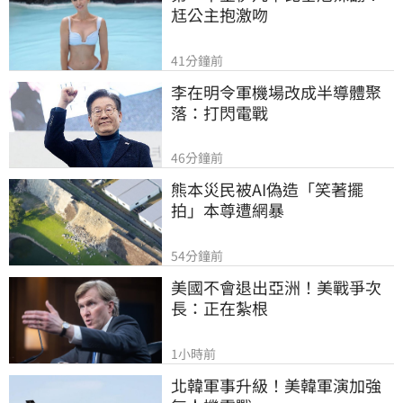
尪公主抱激吻
41分鐘前
李在明令軍機場改成半導體聚
落：打閃電戰
46分鐘前
熊本災民被AI偽造「笑著擺
拍」本尊遭網暴
54分鐘前
美國不會退出亞洲！美戰爭次
長：正在紮根
1小時前
北韓軍事升級！美韓軍演加強