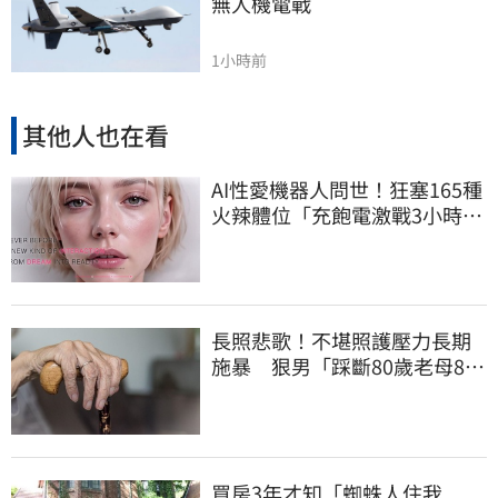
無人機電戰
1小時前
其他人也在看
AI性愛機器人問世！狂塞165種
火辣體位「充飽電激戰3小時」
售價曝
長照悲歌！不堪照護壓力長期
施暴 狠男「踩斷80歲老母8根
肋骨」致死
買房3年才知「蜘蛛人住我