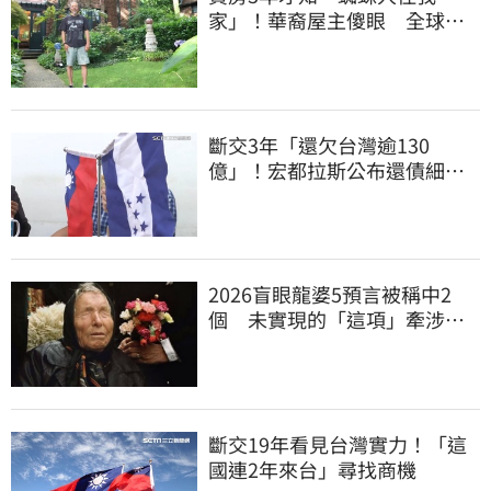
家」！華裔屋主傻眼 全球童
真信件狂寄來
斷交3年「還欠台灣逾130
億」！宏都拉斯公布還債細
節 竟只還了6％
2026盲眼龍婆5預言被稱中2
個 未實現的「這項」牽涉台
灣
斷交19年看見台灣實力！「這
國連2年來台」尋找商機