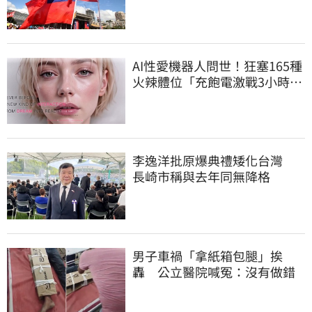
AI性愛機器人問世！狂塞165種
火辣體位「充飽電激戰3小時」
售價曝
李逸洋批原爆典禮矮化台灣
長崎市稱與去年同無降格
男子車禍「拿紙箱包腿」挨
轟 公立醫院喊冤：沒有做錯