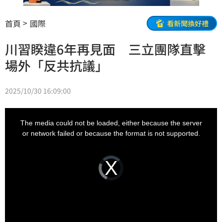
首頁
國際
看新聞換好禮
川習睽違6年再見面 三立團隊直擊
場外「反共抗議」
2025/10/30 16:09:00
This
is
a
The media could not be loaded, either because the server
modal
window.
or network failed or because the format is not supported.
Video
Player
is
loading.