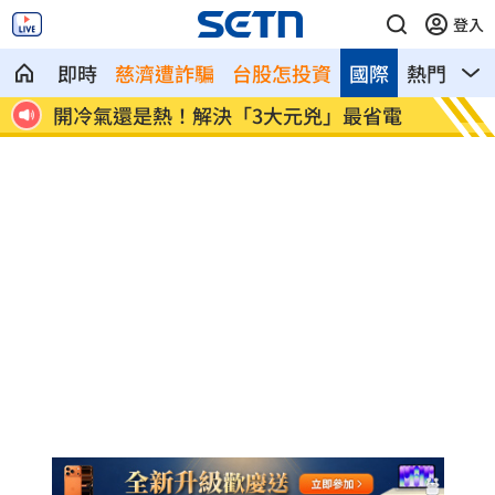
登入
即時
慈濟遭詐騙
台股怎投資
國際
熱門
影
0萬
開冷氣還是熱！解決「3大元兇」最省電
金秀賢