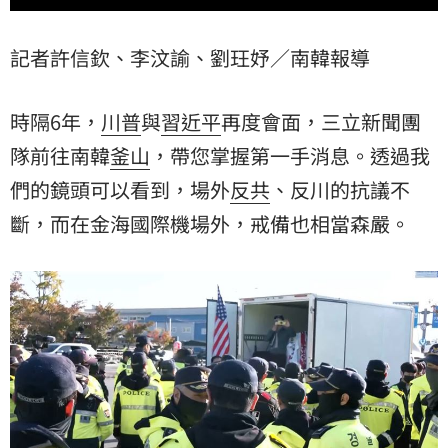
記者許信欽、李汶諭、劉玨妤／南韓報導
時隔6年，
川普
與
習近平
再度會面，三立新聞團
隊前往南韓
釜山
，帶您掌握第一手消息。透過我
們的鏡頭可以看到，場外
反共
、反川的抗議不
斷，而在金海國際機場外，戒備也相當森嚴。