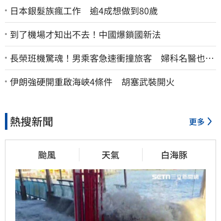
日本銀髮族瘋工作 逾4成想做到80歲
到了機場才知出不去！中國爆鎖國新法
長榮班機驚魂！男乘客急速衝撞旅客 婦科名醫也掛
彩：全機卡半小時
伊朗強硬開重啟海峽4條件 胡塞武裝開火
熱搜新聞
更多
颱風
天氣
白海豚