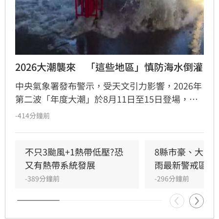
2026大潮襲來　「這些地區」慎防海水倒灌
中央氣象署發布警示，受天文引力影響，2026年
第二波「年度大潮」於8月11日至15日登場，嘉
義至屏東、基隆、新北、宜蘭及台東等沿海地區
-414分鐘前
為重點警戒區。年度大潮期間潮差劇烈，滿潮水
位恐創高峰，低窪地區需嚴防海水倒灌與局部積
水。氣象署提醒，民眾前往海邊遊憩時務必查詢
不只3颱風+1熱帶低壓?恐
8縣市豪、大雨
潮汐，水位上升應立即撤離。港區作業船隻應調
又有熱帶系統發展
雨最新警戒區曝
整纜繩，低窪地區居民需提早備妥防潮設施。此
-389分鐘前
-296分鐘前
外，若遇颱風或低氣壓誘發暴潮，水位將進一步
飆升，請民眾隨時掌握潮汐資訊，切勿冒險靠近
危險海域，確保生命財產安全。