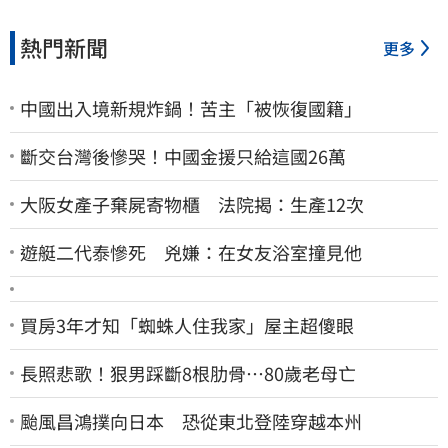
熱門新聞
更多
中國出入境新規炸鍋！苦主「被恢復國籍」
斷交台灣後慘哭！中國金援只給這國26萬
大阪女產子棄屍寄物櫃 法院揭：生產12次
遊艇二代泰慘死 兇嫌：在女友浴室撞見他
買房3年才知「蜘蛛人住我家」屋主超傻眼
長照悲歌！狠男踩斷8根肋骨…80歲老母亡
颱風昌鴻撲向日本 恐從東北登陸穿越本州