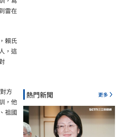
訓，寫
到雷在
，賴氏
人，這
對
跟對方
熱門新聞
更多
訓，他
、祖國