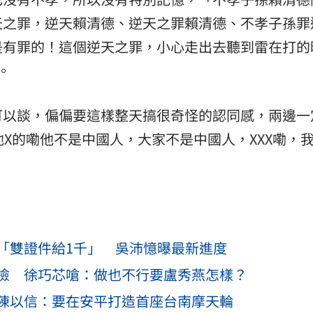
天之罪，逆天賴清德、逆天之罪賴清德、不孝子孫罪
是有罪的！這個逆天之罪，小心走出去聽到雷在打的
。
可以談，偏偏要這樣整天搞很奇怪的認同感，兩邊一
他X的嘞他不是中國人，大家不是中國人，XXX嘞，
「雙證件給1千」 吳沛憶曝最新進度
檢 徐巧芯嗆：做也不行要盧秀燕怎樣？
陳以信：要在安平打造首座台南摩天輪