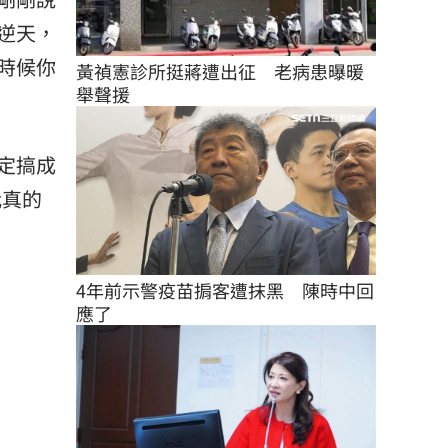
逆天，
時候你
黃禎憲診所挺蔣遭出征　老病患曝暖
舉聲援
定搞成
我真的
4年前示警疫苗掮客遭抹黑　陳時中回
應了