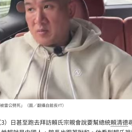
槓警
00:23
鎮濤
00:22
趨緩
00:19
懂事
00:12
成形
12:00
被雷公劈死」（圖／翻攝自館長YT）
」氣
12:00
（3）日甚至跑去拜訪賴氏宗親會說要幫總統
賴清德
場！
10:30