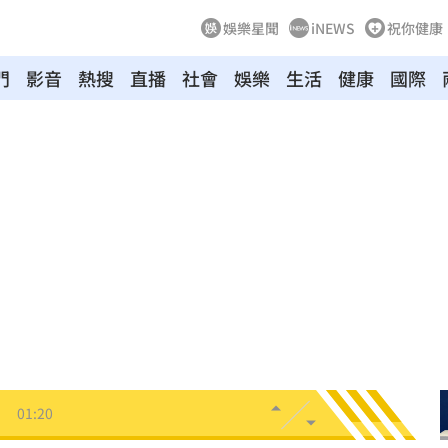
娛樂星聞
iNEWS
祝你健康
門
影音
熱搜
直播
社會
娛樂
生活
健康
國際
拉鋸
03:10
分
03:08
創高
03:06
:53
報酬
01:45
！
01:20