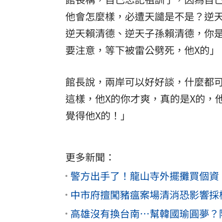
他會怎麼樣，必遭天譴是不是？逆
逆天賴清德、逆天子孫賴清德，你
要注意，等下被雷公劈死，他X的」
館長說，兩岸可以好好談，什麼都
這樣，他X的你才爽，真的是X的，
覺得他X的！」
更多新聞：
警方出手了！龍山寺外擺攤買個資
中市府擅闖豬瘟案場清消恐影響採
高雄沒有換台南…幫韓國瑜圓夢？