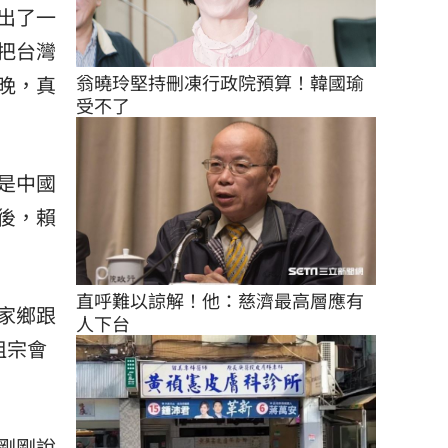
出了一
把台灣
翁曉玲堅持刪凍行政院預算！韓國瑜
晚，真
受不了
是中國
後，賴
直呼難以諒解！他：慈濟最高層應有
家鄉跟
人下台
祖宗會
剛剛說