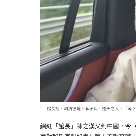
飲料空盒找嘸地方丟 騎車咬著遭攔查
63歲章小蕙吐露心聲：後悔當年嫁給鍾
白海豚颱風擺盪逼近！雨到「這時」才
最遺憾童年記憶空白 禹菡：當年真不
台灣彩券開獎直播中
20:31
LIVE三立+24小時直播
15:27
三立iNEWS新聞台線上直播
18:00
商場戰國來臨 台中「頂奢大道」逐漸
館長扯，賴清德是不孝子孫、逆天之人，「等下
台彩父親節推新刮刮樂千萬頭獎超「爸
網紅「
館長
」
陳之漢
又到
中國
，今
「拍片人的多重宇宙」職涯論壇9/12登