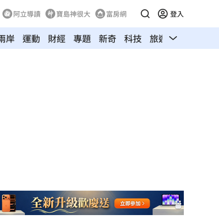
阿立導讀
寶島神很大
富房網
登入
兩岸
運動
財經
專題
新奇
科技
旅遊
汽車
寵物