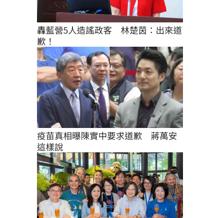
轟藍營5人造謠政客　林楚茵：出來道
歉！
疫苗真相曝陳實中要求道歉　蔣萬安
這樣說