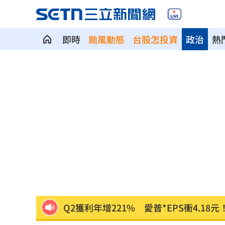
即時
颱風動態
台股怎投資
政治
熱
華許9月升息？ING：匯市在他與戰爭間
老後離婚財產怎麼分？ 丈夫退休金拒
「這餐飲集團」擺脫陰霾！上半年營收
賓士S500擋浩劫！車主這話暖哭全網
01
台股暴跌誰最能扛 高含金這幾檔繳正
Q2獲利年增221% 愛普*EPS衝4.18元