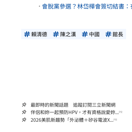
會脫黨參選？林岱樺會簽切結書：
賴清德
陳之漢
中國
館長
最即時的新聞話題 追蹤訂閱三立新聞網
伴侶和妳一起預防HPV，才有資格說愛妳...
PR
2026美肌新趨勢「外泌體＋矽谷電波X...
PR