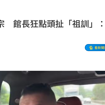
物
01:17
！
01:03
宗 館長狂點頭扯「祖訓」
47
油
00:43
看新聞
擊
00:41
0萬
00:36
、加
00:31
原因
00:26