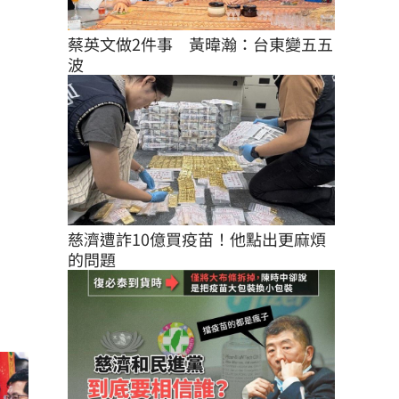
蔡英文做2件事　黃暐瀚：台東變五五
波
慈濟遭詐10億買疫苗！他點出更麻煩
的問題