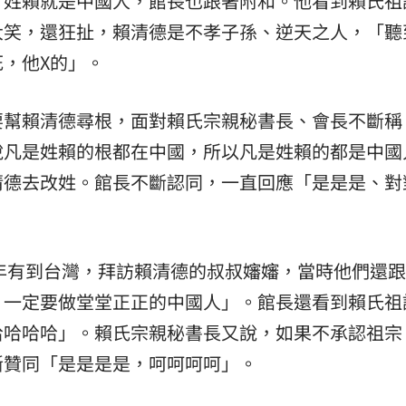
，姓賴就是中國人，館長也跟著附和。他看到賴氏祖
大笑，還狂扯，賴清德是不孝子孫、逆天之人，「聽
熱潮
10:00
，他X的」。
15
要幫賴清德尋根，面對賴氏宗親秘書長、會長不斷稱
說凡是姓賴的根都在中國，所以凡是姓賴的都是中國
清德去改姓。館長不斷認同，一直回應「是是是、對
8年有到台灣，拜訪賴清德的叔叔嬸嬸，當時他們還
，一定要做堂堂正正的中國人」。館長還看到賴氏祖
哈哈哈哈」。賴氏宗親秘書長又說，如果不承認祖宗
斷贊同「是是是是，呵呵呵呵」。