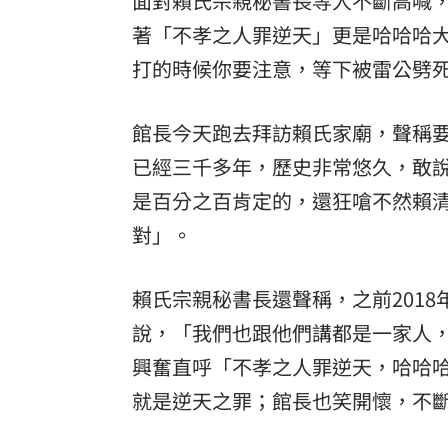
面對賴氏宗親秘書長等人不斷高喊
著「不孝之人罪逆天」更是哈哈哈
8國球員齊聚高雄 Formosa 7s掀足球
打的時候你要注意，等下被雷公劈死
理想混蛋號召粉絲跨海追星吃美食！
18:
館長今天跑去拜訪賴氏家廟，聲稱
已經三千多年，歷史非常悠久，敢
是百分之百肯定的，還狂嗆不然賴
對」。
賴氏宗親秘書長還聲稱，之前201
說，「我們也跟他們講都是一家人
興奮直呼「不孝之人罪逆天，哈哈
就是逆天之罪；館長也笑開懷，不