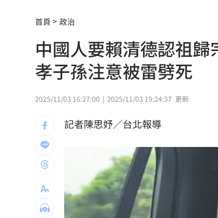
宏福苑大火調查出爐！菸頭引燃施工雜
首頁
政治
定投10年翻逾5倍 這檔吸引存股族卡位
中國人要賴清德認祖歸
新／四指齊揚！台指期飆破500點
00:48
孝子孫注意被雷劈死
慈濟遭詐10.6億元！全款拿回解方曝
00:
稱龍蝦咬完就吐 爆李世宗要信徒喝精
2025/11/03 16:27:00
2025/11/03 19:24:37
更新
樂天女孩淚揭往事 愛意表達障礙遭重
記者陳思妤／台北報導
一張百萬太貴！他公開高價股買法：賺3
獨／海外遊學增強外語 台人夯英、美
長尾獼猴失控狂襲居民！官方追查異常
伊波拉失控！專家憂病毒恐已突變
00:23