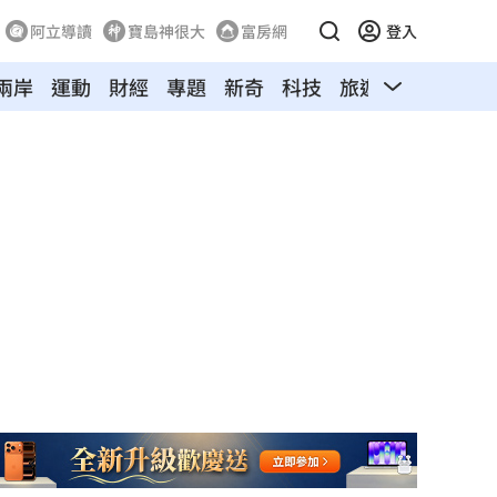
阿立導讀
寶島神很大
富房網
登入
兩岸
運動
財經
專題
新奇
科技
旅遊
汽車
寵物