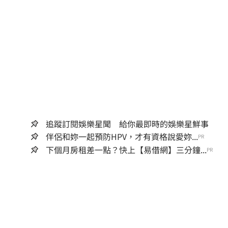
追蹤訂閱娛樂星聞 給你最即時的娛樂星鮮事
伴侶和妳一起預防HPV，才有資格說愛妳...
PR
下個月房租差一點？快上【易借網】三分鐘...
PR