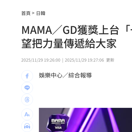
李棟旭拍裸露戲拚了 戒酒半年狂操肌
首頁
日韓
慈濟被詐10億 王必勝曝「陳時中早示
MAMA／GD獲獎上台
華邦電：記憶體2027年更吃緊 高雄廠
望把力量傳遞給大家
7年內連罹2癌！她「愛吃3款點心」惹禍
遠見天下創辦人高希均90歲辭世！
20:35
2025/11/29 19:26:00
2025/11/29 19:27:06
更新
詐慈濟主嫌信辟穀教 收押全破功嗑光
娛樂中心／綜合報導
AI時代!培養孩子思考.解決問題能力更重
前黑澀會美眉宣布新身分 祭高額佣金
朴娜勑前經紀人遭起訴 曾索取巨額封
日本3大最強怨靈曝光 東京蓋大樓連死1