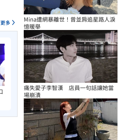
Mina遭網暴離世！曾並肩追星路人淚
更多
憶暖舉
痛失愛子李智漢　店員一句話讓她當
口
場崩潰