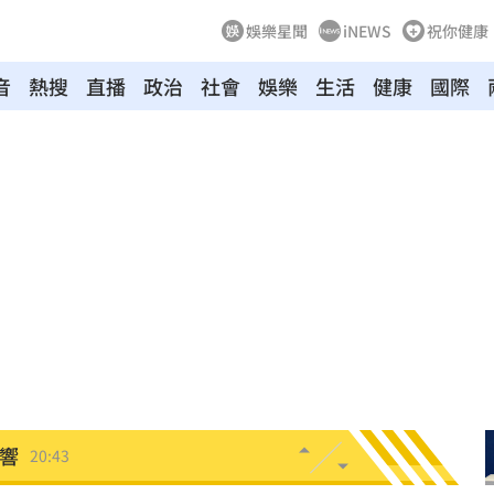
娛樂星聞
iNEWS
祝你健康
音
熱搜
直播
政治
社會
娛樂
生活
健康
國際
單
21:05
逮人
20:55
了
20:52
防災
20:52
0:51
影響
20:43
了
20:40