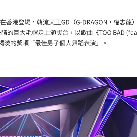
晚在
香港
登場，韓流天王
GD
（G-DRAGON，
權志龍
巨大毛帽走上頒獎台，以歌曲《TOO BAD (feat
日第一個揭曉的獎項「最佳男子個人舞蹈表演」。