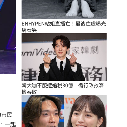
ENHYPEN站姐直播亡！最後住處曝光
網看哭
韓大咖不服遭追稅30億　循行政救濟
慘吞敗
的市民
，一起