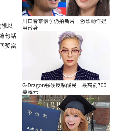
川口春奈懷孕仍拍新片　激烈動作疑
我想以
用替身
這句話
個獎當
G-Dragon強硬反擊酸民　最高罰700
萬韓元