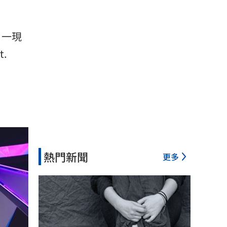
）一現
.
熱門新聞
更多