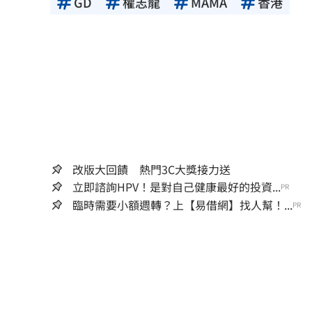
GD
權志龍
MAMA
香港
改版大回饋 熱門3C大獎接力送
立即諮詢HPV！是對自己健康最好的投資...
PR
臨時需要小額週轉？上【易借網】找人幫！...
PR