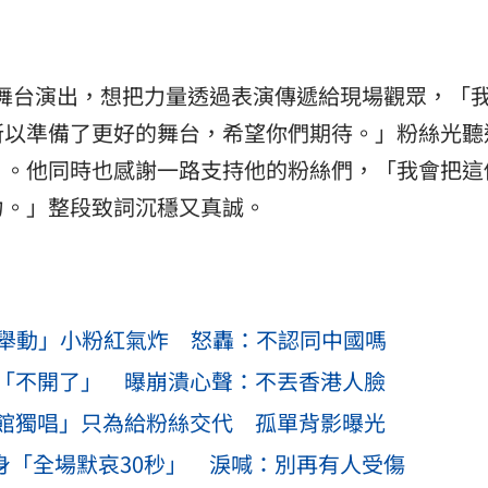
舞台演出，想把力量透過表演傳遞給現場觀眾，「
所以準備了更好的舞台，希望你們期待。」粉絲光聽
」。他同時也感謝一路支持他的粉絲們，「我會把這
力。」整段致詞沉穩又真誠。
「1舉動」小粉紅氣炸 怒轟：不認同中國嗎
「不開了」 曝崩潰心聲：不丟香港人臉
館獨唱」只為給粉絲交代 孤單背影曝光
身「全場默哀30秒」 淚喊：別再有人受傷