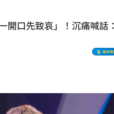
肉
20:40
警」
20:39
「一開口先致哀」！沉痛喊話
擴建
20:39
20:38
看新聞
便當
20:34
要
20:30
徵人
20:30
口費
20:28
4人
20:28