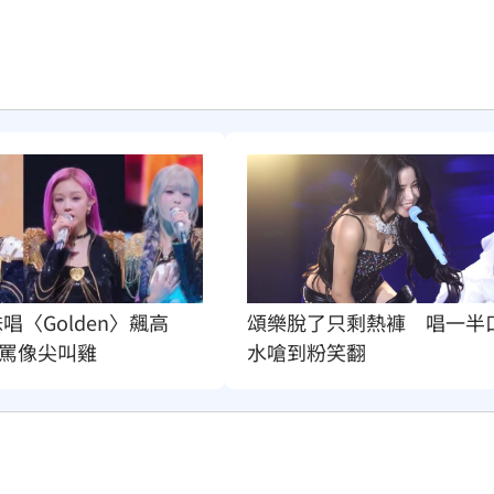
妹唱〈Golden〉飆高
頌樂脫了只剩熱褲　唱一半
罵像尖叫雞
水嗆到粉笑翻