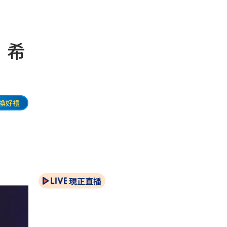
：希
換好禮
現正直播