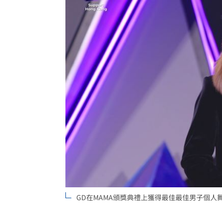
日防衛白皮書刪台海攸關安保 學者揭
外送專法上路2週 低報酬者收入增逾18
遠傳上半年營收獲利創高 5G滲透率居
台灣彩券開獎直播中
20:31
LIVE三立+24小時直播
15:27
三立iNEWS新聞台線上直播
18:00
理想混蛋號召粉絲跨海追星吃美食！
18:
GD在MAMA頒獎典禮上獲得最佳最佳男子個人舞蹈