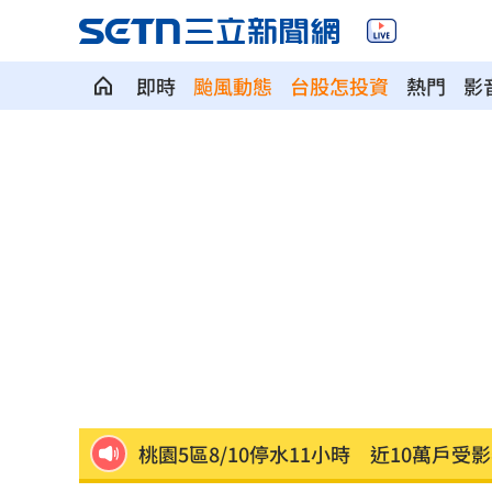
即時
颱風動態
台股怎投資
熱門
影
32歲女網購43億動漫周邊2000筆惡意棄
藍網軍黑夜奇俠買個資威脅 女撿半年
傳社宅「只會新增3萬戶」 劉世芳說話
白海豚進逼北台灣 侯友宜令新北戒備
快訊／威力彩頭獎2億 8／6開獎號碼
2
桃園5區8/10停水11小時 近10萬戶受
「白海豚」最快明發海警 卓榮泰發聲