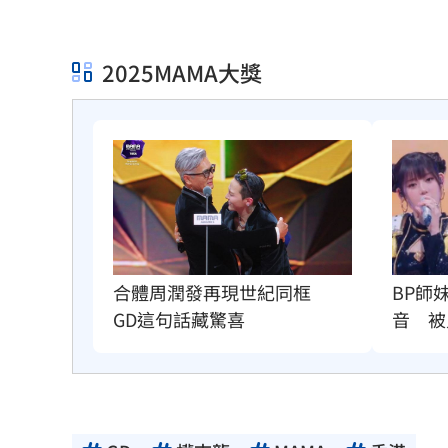
2025MAMA大獎
BP師
合體周潤發再現世紀同框　
音　被
GD這句話藏驚喜