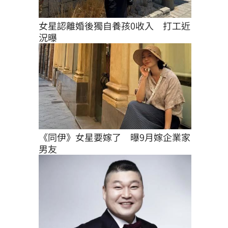
女星認離婚後獨自養孩0收入　打工近
況曝
《同伊》女星要嫁了　曝9月嫁企業家
男友