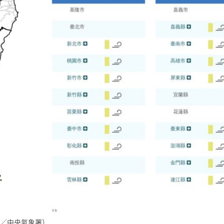
33
很好
18:22
歲
18:22
8倍
18:16
成形
12:00
」氣
12:00
場！
10:30
／中央氣象署）