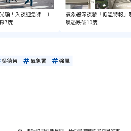
光騙！入夜迎急凍「1
氣象署深夜發「低溫特報」
探7度
晨恐跌破10度
吳德榮
氣象署
強風
追蹤訂閱娛樂星聞 給你最即時的娛樂星鮮事