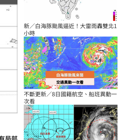
新／白海豚颱風逼近！大雷雨轟雙北1
小時
不斷更新／8日國籍航空、船班異動一
次看
有局部