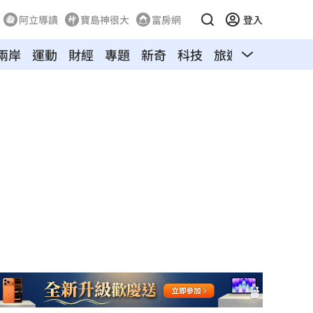
阿立導讀
寶島神很大
富房網
登入
兩岸
運動
財經
專題
新奇
科技
旅遊
汽車
寵物