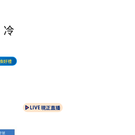
 冷
換好禮
現正直播