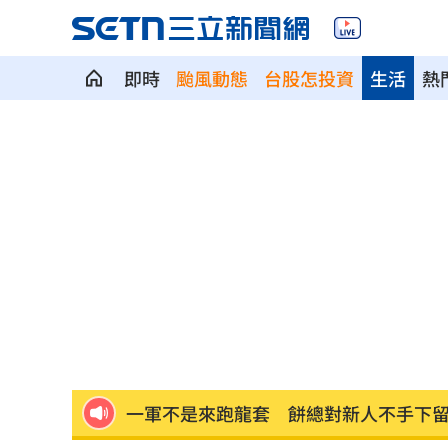
即時
颱風動態
台股怎投資
生活
熱
99歲婆婆「月花35萬」！66歲媳無法退
外野僅是短暫快樂 餅總曝張皓崴終極
想靠正二翻本？ 達人教戰槓反ETF心法
男同事追求不成跟騷偷拍 女師控校方
演習硬上路還無照！鳳山女慘收10萬單
一軍不是來跑龍套 餅總對新人不手下