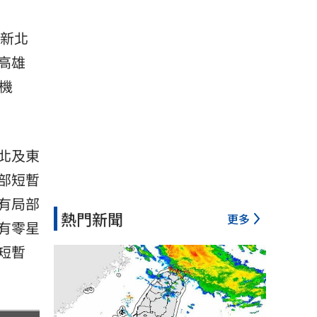
、新北
高雄
機
北及東
部短暫
有局部
熱門新聞
更多
有零星
短暫