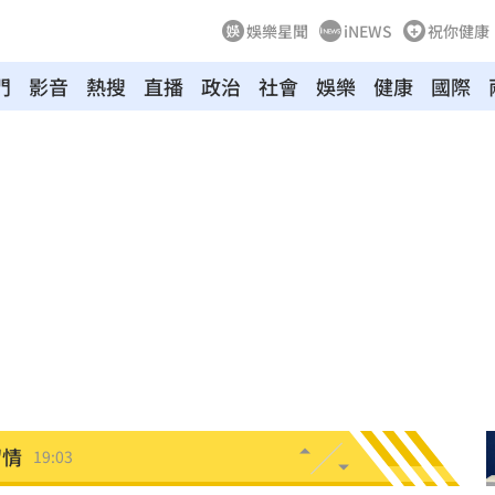
娛樂星聞
iNEWS
祝你健康
門
影音
熱搜
直播
政治
社會
娛樂
健康
國際
休
19:20
目標
19:18
19:12
霸凌
19:08
19:03
留情
19:03