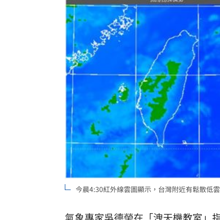
今晨4:30紅外線雲圖顯示，台灣附近有鬆散低雲
氣象專家
吳德榮
在「洩天機教室」