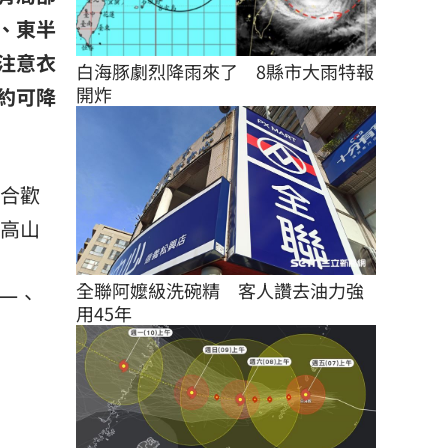
、東半
注意衣
白海豚劇烈降雨來了　8縣市大雨特報
開炸
約可降
故合歡
的高山
全聯阿嬤級洗碗精　客人讚去油力強
一、
用45年