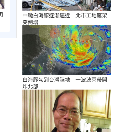
明
中颱白海豚逐漸逼近　北市工地鷹架
突倒塌
白海豚勾到台灣陸地　一波波雨帶開
炸北部