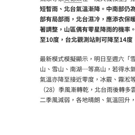
短暫雨、北台氣溫漸降。中南部仍
部有局部雨，北台濕冷，應添衣保
著調整，山區偶有零星降雨的機率
至10度，台北觀測站則可降至14
最新模式模擬顯示，明日至週六「雪
山、雪山、南湖⋯等高山，若得水氣
氣溫亦降至接近零度，冰霰、霧淞
（28）季風漸轉乾，北台雨後轉多
二季風減弱，各地晴朗、氣溫回升