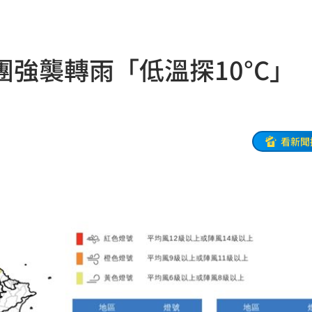
股
19:03
火球
18:57
強襲轉雨「低溫探10°C」
嗨翻
18:53
海警
18:52
准辭
18:52
看新聞
爐
18:45
解
18:45
捲走
18:39
懂
18:39
噸
18:34