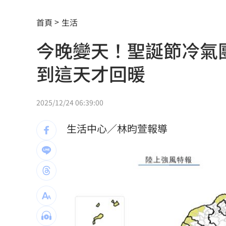
靠2根鐵軌橫掃AI鏈 川湖財報衝上萬金
首頁
生活
孫易磊登板2局2K無失分！ 飆156公里
今晚變天！聖誕節冷氣團
直擊／NEWBEAT高雄首秀 震胸舞全場
到這天才回暖
颱風紫暴雨今晚開炸 估「這時」解除
傅家接班人幕僚酒駕遭移送！公所火速
2025/12/24 06:39:00
獅子座新月伴日蝕！12星座一週運勢出
生活中心／林昀萱報導
桃猿二軍單場僅3投 副領隊曝下週可緩
颱風硬闖海邊！巨浪來1家4剩3 男童被
大盤收紅、正二反跌？ 拆解槓反ETF秒
白海豚逼近強降雨 石門單日狂洩508萬