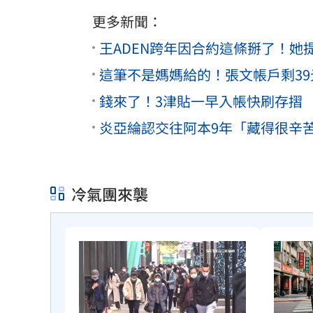
更多新聞：
王ADEN跨年因合約這條掰了！她
這筆不是媽媽給的！張文帳戶剩3
錢來了！3津貼一早入帳快刷存摺 
炎亞綸認交往阿本9年「藏得很辛
冷氣團來襲