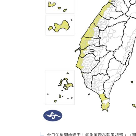
專家喊台股「下週噴千點」關鍵訊號
18:
男星拍足球戲正中要害 導演喊：效果
父親節辭世 前彰化市代蔡裕昌享壽71
補充兵12天也不服！男連2次放鳥代價慘
台灣彩券開獎直播中
20:31
LIVE三立+24小時直播
15:27
三立iNEWS新聞台線上直播
18:00
商場戰國來臨 台中「頂奢大道」逐漸
台彩父親節推新刮刮樂千萬頭獎超「爸
「拍片人的多重宇宙」職涯論壇9/12登
今日午後開始變天！氣象署發布強風特報。（圖