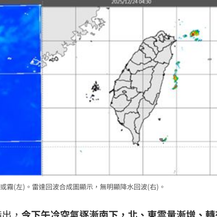
或霧(左)。雷達回波合成圖顯示，無明顯降水回波(右)。
指出，
今下午冷空氣逐漸南下，北、東雲量漸增、轉