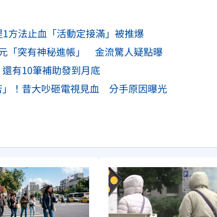
提1方法止血「活動定接滿」被推爆
9元「突有神秘進帳」 金流驚人疑點曝
還有10筆補助發到月底
苦」！昔大吵砸電視見血 分手原因曝光