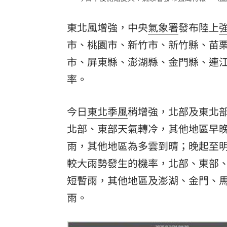
8國球員齊聚高雄 Formosa 7s掀足球
東北風增強，中央
氣象署
發布陸上
理想混蛋號召粉絲跨海追星吃美食！
18:
市、桃園市、新竹市、新竹縣、苗
市、屏東縣、澎湖縣、金門縣、連江
率。
今日
東北季風
稍增強，北部及東北
北部、東部天氣轉冷，其他地區早
雨，其他地區為多雲到晴；晚起至
較大雨勢發生的機率，北部、東部
短暫雨，其他地區及澎湖、金門、
雨。