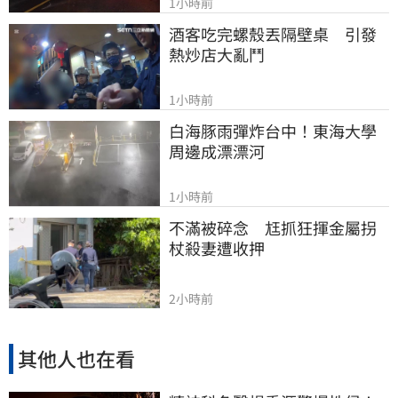
1小時前
酒客吃完螺殼丟隔壁桌　引發
熱炒店大亂鬥
1小時前
白海豚雨彈炸台中！東海大學
周邊成漂漂河
1小時前
不滿被碎念　尪抓狂揮金屬拐
杖殺妻遭收押
2小時前
其他人也在看