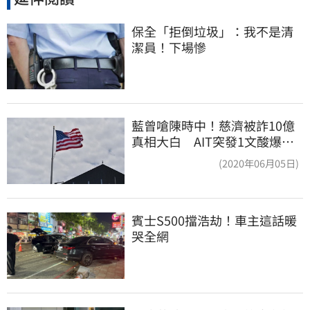
保全「拒倒垃圾」：我不是清
潔員！下場慘
藍曾嗆陳時中！慈濟被詐10億
真相大白 AIT突發1文酸爆…
他笑：真的很會
(2020年06月05日)
賓士S500擋浩劫！車主這話暖
哭全網