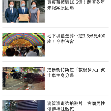
買疫苗被騙10.6億！慈濟多年
未報案原因曝
地下墳墓遷葬…挖3.6米見400
座！今辦法會
擋暴衝特斯拉「救很多人」賓
士車主身分曝
滴管灌毒強拍謎片！宮廟男性
侵傳播妹致死