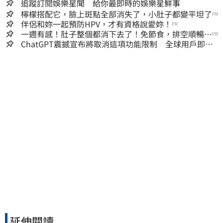
追蹤訂閱娛樂星聞 給你最即時的娛樂星鮮事
檸檬搭配它，臉上斑點全部消失了，小肚子都變平坦了
PR
伴侶和妳一起預防HPV，才有資格說愛妳！
PR
一週有感！肚子整個都消下去了！免節食，排空順暢就
PR
夠
ChatGPT震撼宣布將取消這項功能限制 全球用戶即刻
起「免費」用到飽
延伸閱讀