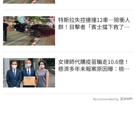
特斯拉失控連撞12車…險衝人
群！目擊者「賓士擋下救了好
多人」車主發聲
女律師代購疫苗騙走10.6億！
慈濟多年未報案原因曝：檢警
上門才知被騙
Recommended by