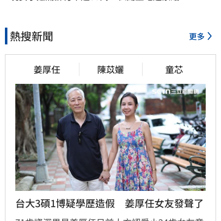
熱搜新聞
更多
姜厚任
陳苡孋
童芯
台大3碩1博疑學歷造假　姜厚任女友發聲了