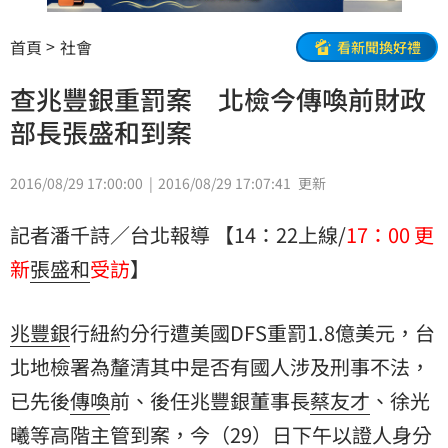
首頁
社會
看新聞換好禮
查兆豐銀重罰案 北檢今傳喚前財政
部長張盛和到案
2016/08/29 17:00:00
2016/08/29 17:07:41
更新
記者潘千詩／台北報導 【14：22上線/
17：00 更
新
張盛和
受訪
】
兆豐銀
行紐約分行遭美國DFS重罰1.8億美元，台
北地檢署為釐清其中是否有國人涉及刑事不法，
已先後
傳喚
前、後任兆豐銀董事長
蔡友才
、徐光
曦等高階主管到案，今（29）日下午以證人身分