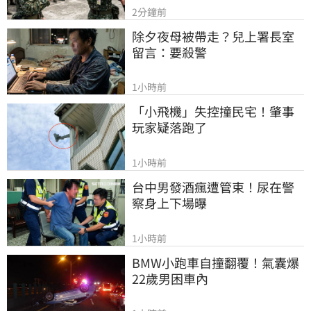
2分鐘前
除夕夜母被帶走？兒上署長室
留言：要殺警
1小時前
「小飛機」失控撞民宅！肇事
玩家疑落跑了
1小時前
台中男發酒瘋遭管束！尿在警
察身上下場曝
1小時前
BMW小跑車自撞翻覆！氣囊爆
22歲男困車內