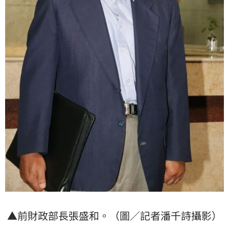
▲前財政部長張盛和。（圖／記者潘千詩攝影）