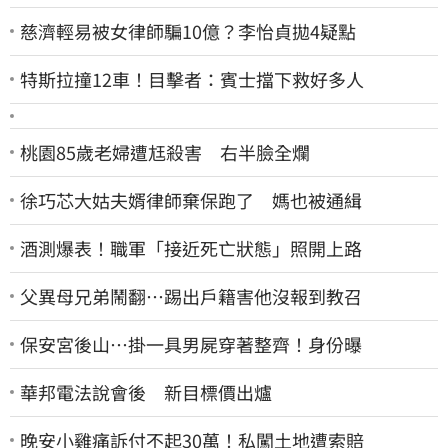
慈濟輕易被女律師騙10億？李怡貞拋4疑點
特斯拉撞12車！目擊者：賓士擋下救好多人
桃園85歲老婦遭尪殺害 右半臉全爛
徐巧芯大姑夫婿律師棄保跑了 媽也被通緝
酒測爆表！職軍「接近死亡狀態」照開上路
父異母兄弟鬧翻…踢出戶籍害他沒報到教召
保安宮後山…掛一具男屍穿著整齊！身份曝
華邦電法說會後 新目標價出爐
晚安小雞痛訴付不起30萬！私闖土地遭索賠