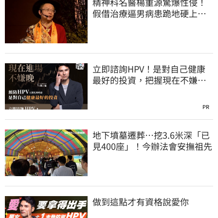
精神科名醫楊重源驚爆性侵！
假借治療逼男病患跪地硬上…
遭判刑4年8月
立即諮詢HPV！是對自己健康
最好的投資，把握現在不嫌
晚！
PR
地下墳墓遷葬…挖3.6米深「已
見400座」！今辦法會安撫祖先
做到這點才有資格說愛你