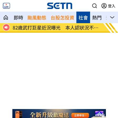
登入
即時
颱風動態
台股怎投資
社會
熱門
影音
腦退化
82歲武打巨星近況曝光 本人認狀況不太
薔薔父
好
紅