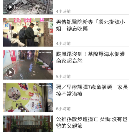
4小時前
男傳訊醫院粉專「殺死掛號小
姐」辯忘吃藥
4小時前
颱風還沒到！基隆爆海水倒灌 
商家超哀怨
5小時前
獨／早療課彈7歲童額頭　家長
控不當治療
6小時前
公推孫散步遭撞亡 女慟:沒有爸
爸的父親節