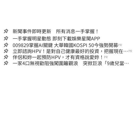
新聞事件即時更新 所有消息一手掌握！
一手掌握明星動態 即刻下載娛樂星聞APP
009829掌握AI關鍵 大華韓國KOSPI 50今強勢開募
PR
立即諮詢HPV！是對自己健康最好的投資，把握現在不
PR
嫌晚！
伴侶和妳一起預防HPV，才有資格說愛妳！
PR
一家4口無視勸阻強闖圍籬觀浪 突掀巨浪「9歲兒當場
遭捲入海」