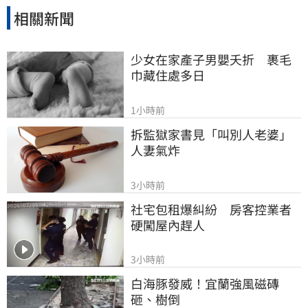
相關新聞
少女在家產子男嬰夭折　裹毛
巾藏住處多日
1小時前
拆監獄家書見「叫別人老婆」
人妻氣炸
3小時前
社宅包租爆糾紛　房客控業者
硬闖屋內趕人
3小時前
白海豚發威！宜蘭強風磁磚
砸、樹倒