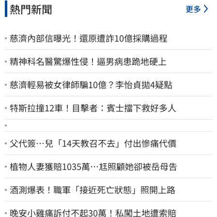
熱門新聞
更多
慈濟內部信曝光！還原遭詐10億採購過程
精神科名醫驚爆性侵！逼男病患跪地硬上
慈濟輕易被女律師騙10億？李怡貞拋4疑點
特斯拉撞12車！目擊者：賓士擋下救好多人
父代簽…兒「14天教召不去」付出慘痛代價
植物人妻獲賠1035萬…尪照顧她卻被岳母告
酒測爆表！職軍「接近死亡狀態」照開上路
晚安小雞痛訴付不起30萬！私闖土地遭索賠