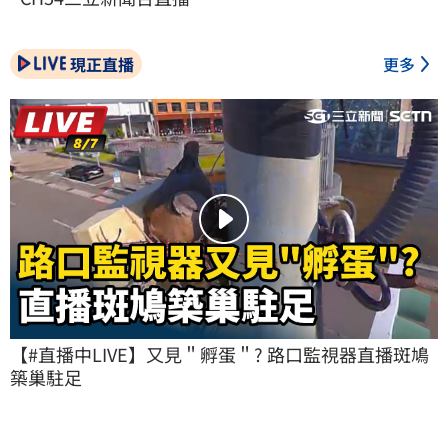
現正直播
更多
【#直播中LIVE】又見＂孵蛋＂? 路口監視器直播斑鳩
築巢駐足