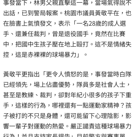
事發當下，林男父親直擊這一幕，當場氣得說不
出話，已到警局報案。桃園市議員黃敬平在，也
在臉書上氣憤發文，表示「一名28歲的成人選
手、還兼任裁判，曾是退役國手，竟然在比賽
中，把國中生孩子壓在地上毆打。這不是情緒失
控，這是赤裸裸的球場暴力」。
黃敬平更指出「更令人憤怒的是，事發當時白隊
已經領先，場上佔盡優勢，隊員多是社會人士，
甚至是教練、裁判，卻對年紀小很多的孩子下重
手，這樣的行為，哪裡還有一點運動家精神？孩
子被打的不只是身體，還可能留下心理陰影，影
響一輩子對運動的熱愛。嚴正譴責這種球場暴力
行為！並且支持家長提告」目前警方與賽事單