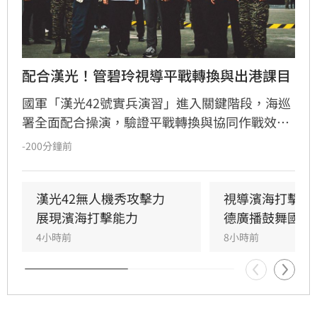
配合漢光！管碧玲視導平戰轉換與出港課目
國軍「漢光42號實兵演習」進入關鍵階段，海巡
署全面配合操演，驗證平戰轉換與協同作戰效
能。海委會主委管碧玲親赴台北港與左營軍港視
-200分鐘前
導，肯定海巡艦艇在濱海打擊及反封鎖護航任務
中的整備狀況。
漢光42無人機秀攻擊力　
視導濱海打擊操
展現濱海打擊能力
德廣播鼓舞國軍
4小時前
8小時前