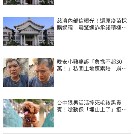
慈濟內部信曝光！還原疫苗採
購過程 震驚遇詐承諾積極追
回善款
晚安小雞痛訴「負擔不起30
萬！」私闖土地遭索賠 崩
潰：不接受漫天要價
台中狠男活活摔死毛孩黑貴
賓！嗆動保「埋山上了」拒交
屍體 下場曝光