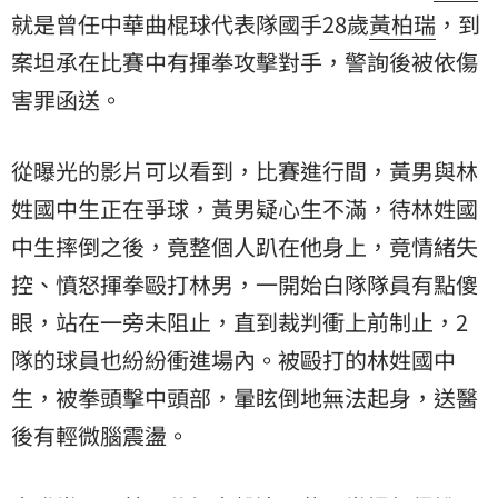
就是曾任中華曲棍球代表隊國手28歲
黃柏瑞
，
到
案
坦承在比賽中有揮拳攻擊對手，警詢後被依傷
害罪函送。
從曝光的影片可以看到，比賽進行間，黃男與林
姓國中生正在爭球，黃男疑心生不滿，待林姓國
中生摔倒之後，竟整個人趴在他身上，竟情緒失
控、憤怒揮拳毆打林男，一開始白隊隊員有點傻
眼，站在一旁未阻止，直到裁判衝上前制止，2
隊的球員也紛紛衝進場內。被毆打的林姓國中
生，被拳頭擊中頭部，暈眩倒地無法起身，送醫
後有輕微腦震盪。