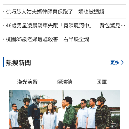
徐巧芯大姑夫婿律師棄保跑了 媽也被通緝
46歲男星凌晨騎車失蹤「竟陳屍河中」！背包驚見
20kg水泥塊 死因成謎
桃園85歲老婦遭尪殺害 右半臉全爛
熱搜新聞
更多
漢光演習
賴清德
國軍