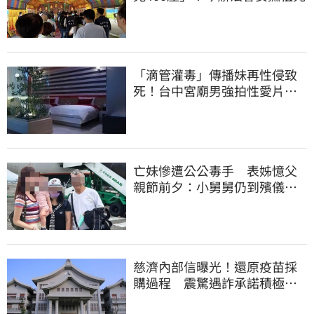
「滴管灌毒」傳播妹再性侵致
死！台中宮廟男強拍性愛片
惡行曝光
亡妹慘遭公公毒手 表姊憶父
親節前夕：小舅舅仍到殯儀館
陪她說話
慈濟內部信曝光！還原疫苗採
購過程 震驚遇詐承諾積極追
回善款