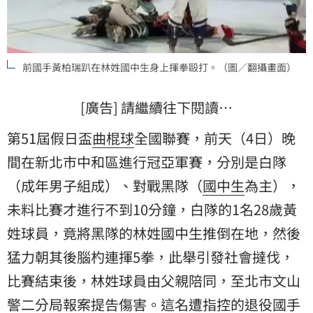
前國手黃柏瑞趴在林姓國中生身上揮拳毆打。（圖／翻攝畫面）
[廣告] 請繼續往下閱讀…
第51屆假日盃
曲棍球
全國聯賽，前天（4日）晚
間在新北市中和區進行冠亞軍賽，分別是白隊
（成年男子組成）、對戰黑隊（
國中生
為主），
未料比賽才進行不到10分鐘，白隊的1名28歲黃
姓球員，竟將黑隊的林姓國中生推倒在地，然後
猛力朝其後腦杓連揮5拳，此舉引發社會撻伐，
比賽結束後，林姓球員由父親陪同，至北市文山
警二分局報案提告傷害。這名遭指控的退役
國手