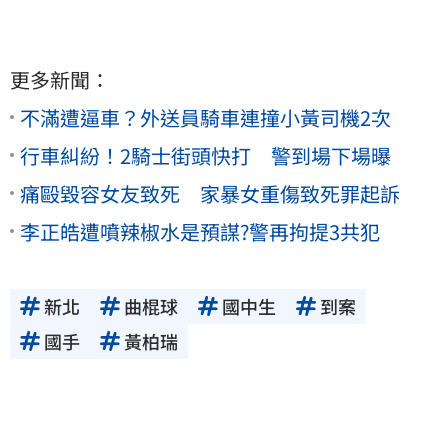
更多新聞：
不滿遭逼車？外送員騎車連撞小黃司機2次
行車糾紛！2騎士街頭快打 警到場下場曝
痛毆毀容女友致死 家暴女重傷致死罪起訴
李正皓遭噴辣椒水是預謀?警再拘提3共犯
新北
曲棍球
國中生
到案
國手
黃柏瑞