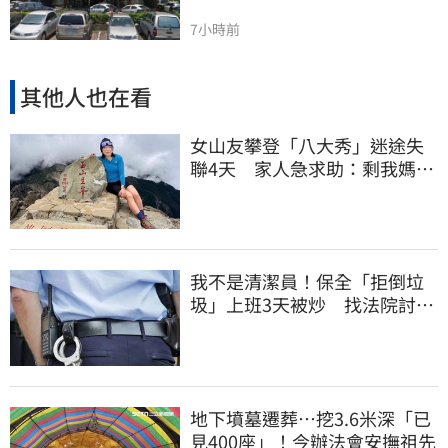
7小時前
其他人也在看
女山友攀登「八大秀」迷途失
聯4天 家人急求助：剩我媽還
沒找到
我不是清潔員！保全「拒倒垃
圾」上班3天被炒 找法院討公
道結果出爐
地下墳墓遷葬…挖3.6米深「已
見400座」！今辦法會安撫祖先