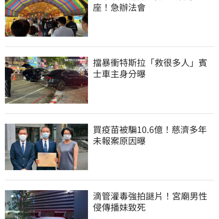
座！急辦法會
擋暴衝特斯拉「救很多人」賓
士車主身分曝
買疫苗被騙10.6億！慈濟多年
未報案原因曝
滴管灌毒強拍謎片！宮廟男性
侵傳播妹致死