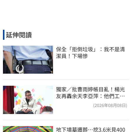
延伸閱讀
保全「拒倒垃圾」：我不是清
潔員！下場慘
獨家／批曹雨婷帳目亂！楊光
友再轟余天李亞萍：他們工會
跟演藝圈沒關
(2026年08月08日)
地下墳墓遷葬…挖3.6米見400