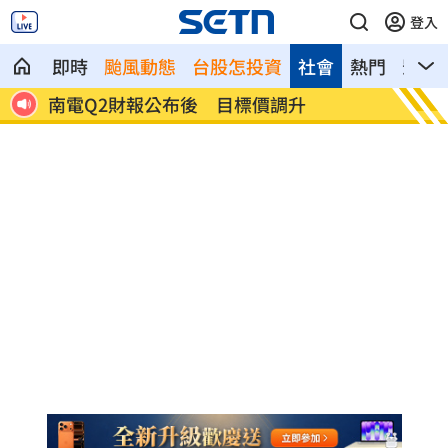
登入
即時
颱風動態
台股怎投資
社會
熱門
影音
雨特
南電Q2財報公布後 目標價調升
俄軍空