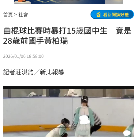
首頁
社會
看新聞換好禮
曲棍球比賽時暴打15歲國中生 竟是
28歲前國手黃柏瑞
2026/01/06 18:58:00
記者莊淇鈞／
新北
報導