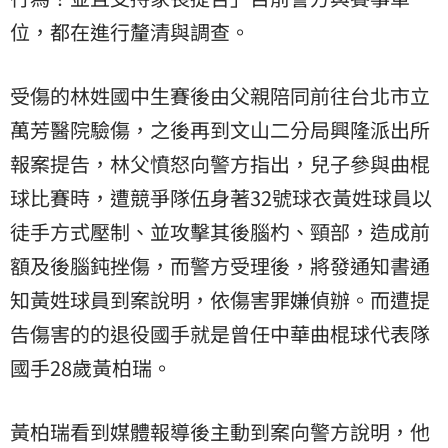
位，都在進行釐清與調查。
受傷的林姓國中生賽後由父親陪同前往台北市立
萬芳醫院驗傷，之後再到文山二分局興隆派出所
報案提告，林父憤怒向警方指出，兒子參與曲棍
球比賽時，遭競爭隊伍身著32號球衣黃姓球員以
徒手方式壓制、並攻擊其後腦杓、頸部，造成前
額及後腦鈍挫傷，而警方受理後，將發通知書通
知黃姓球員到案說明，依傷害罪嫌偵辦。而遭提
告傷害的的退役國手就是曾任中華曲棍球代表隊
國手28歲黃柏瑞。
黃柏瑞看到媒體報導後主動到案向警方說明，他