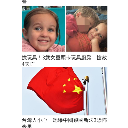
管
撿玩具！3歲女童頭卡玩具廚房　搶救
4天亡
台灣人小心！她曝中國鎖國新法3恐怖
後果