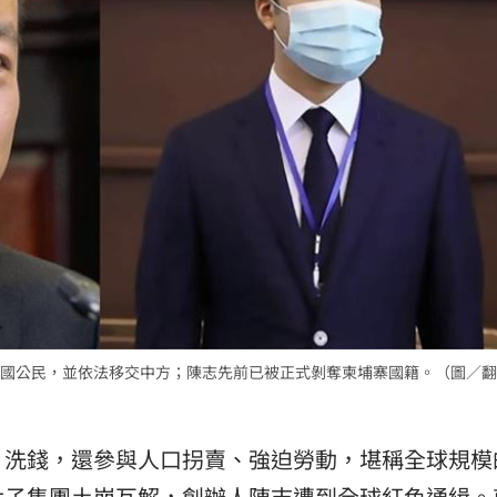
問題
22:56
」
22:53
錢領
22:53
15
國公民，並依法移交中方；陳志先前已被正式剝奪柬埔寨國籍。（圖／翻
、洗錢，還參與人口拐賣、強迫勞動，堪稱全球規模
太子集團土崩瓦解，創辦人陳志遭到全球紅色通緝。