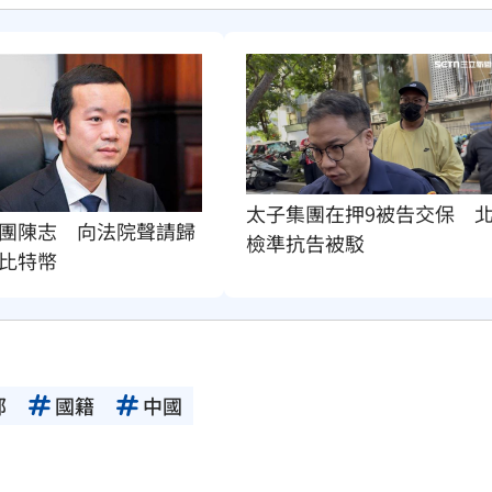
太子集團在押9被告交保　
團陳志　向法院聲請歸
檢準抗告被駁
比特幣
部
國籍
中國