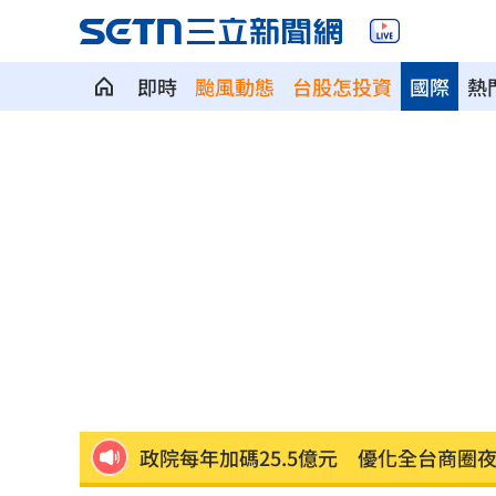
即時
颱風動態
台股怎投資
國際
熱
斷交國200萬磅蝦遭我友邦封殺！業者慘
新北待售餘屋萬8戶 永和竟只賣贏八里
為5億商機翻臉 肥大叔插刀：要死一起
杜金龍點名：「這檔權值股」千萬別長
額頭冒出痘痘 女手癢猛摳竟成「病毒
政院每年加碼25.5億元 優化全台商圈
癌末男缺錢鋌而走險 3D玩具熊夾藏K