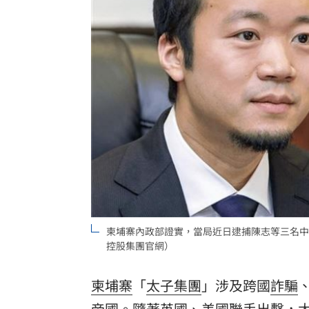
慈濟遭詐10億買疫苗！他點出更麻煩的
日神級甜點快閃台北！連5天「買一送一
圖書館借書作者賺什麼？菜販作家：有
台灣彩券開獎直播中
20:31
LIVE三立+24小時直播
15:27
三立iNEWS新聞台線上直播
18:00
理想混蛋號召粉絲跨海追星吃美食！
18:
柬埔寨內政部證實，當局近日逮捕陳志等三名中
控股集團官網）
柬埔寨
「
太子集團
」涉及跨國
詐騙
帝國。隨著英國、美國聯手出擊，