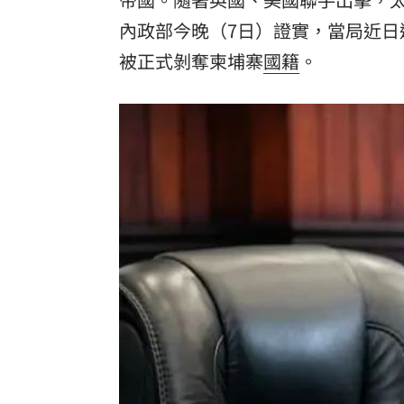
內政部
今晚（7日）證實，當局近日
被正式剝奪柬埔寨
國籍
。