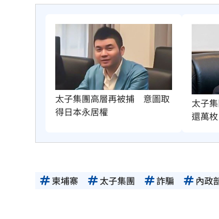
太子集團高層再被捕　意圖取
太子集
得日本永居權
還萬枚
柬埔寨
太子集團
詐騙
內政