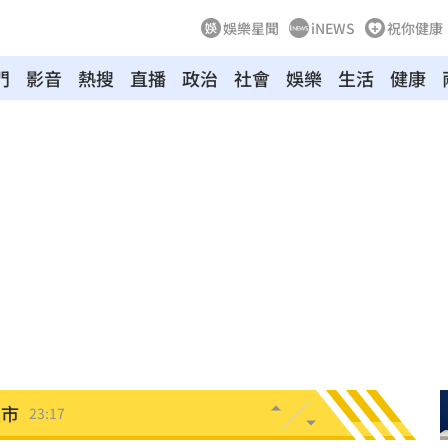
娛樂星聞
iNEWS
祝你健康
門
影音
熱搜
直播
政治
社會
娛樂
生活
健康
叫
23:54
！
23:47
死
23:32
抱
23:25
疣」
23:18
夜市
23:17
他命
23:16