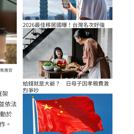
2026最佳移居國曝！台灣名次好強
集團官
給錢就是大爺？　日母子因孝親費激
烈爭吵
框架
並依法
行動於
作。