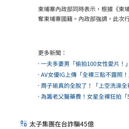
柬埔寨內政部同時表示，根據《柬埔
奪柬埔寨國籍。內政部強調，此次
更多新聞：
一夫多妻男「偷拍100女性愛片！
AV女優IG上傳「全裸三點不露照
周子瑜真的全脫了！「上空洗澡全
為籌老父醫藥費！女星全裸狂拍「
太子集團在台詐騙45億