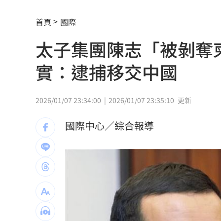
環法自行車賽爆作弊！女靠胸部裝備降
首頁
國際
學霸牙醫槓離職員工 為3萬筆電互告慘
太子集團陳志「被剝奪
俄羅斯蝗害肆虐如末日 網驚：聖經十
實：逮捕移交中國
慈濟採購BNT遭詐10億 他：不聽衛福
蔡英文做2件事 黃暐瀚：台東變五五波
2026/01/07 23:34:00
2026/01/07 23:35:10
更新
蔣萬安危險了！《壹蘋》台北市...
23:00
國際中心／綜合報導
「地獄酷暑」襲南韓 礦泉水曝曬恐致
父親節真的快樂嗎？房貸10年暴增逾400
律師勾宗教大師「家族」詐慈濟 僅她
富豪遭大義滅親！偷生子竟盜鄰居身份