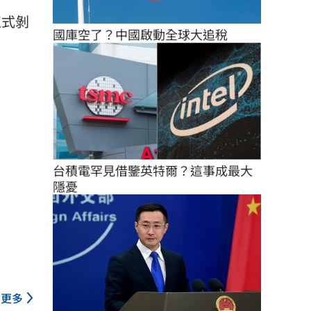
正式剝
國庫空了？中國啟動全球大追稅
台積電罕見借鑒英特爾？這事成最大
隱憂
更多