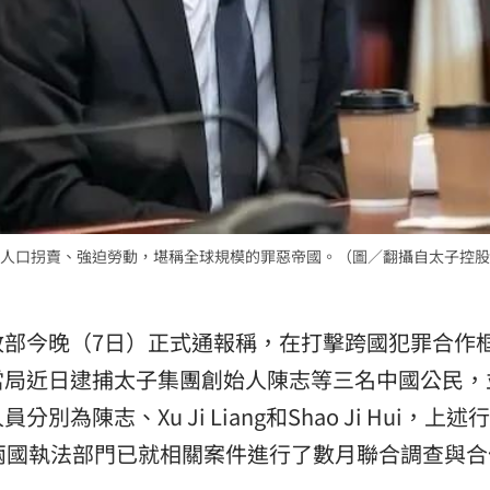
人口拐賣、強迫勞動，堪稱全球規模的罪惡帝國。（圖／翻攝自太子控股
政部今晚（7日）正式通報稱，在打擊跨國犯罪合作
當局近日逮捕太子集團創始人陳志等三名中國公民，
陳志、Xu Ji Liang和Shao Ji Hui，上述
兩國執法部門已就相關案件進行了數月聯合調查與合