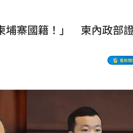
風阻
23:14
勝
23:10
柬埔寨國籍！」 柬內政部
災
23:06
部勸
23:05
23:03
看新聞
癌
23:00
萬
22:59
交保
22:58
落戶
22:57