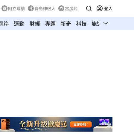
阿立導讀
寶島神很大
富房網
登入
兩岸
運動
財經
專題
新奇
科技
旅遊
汽車
寵物