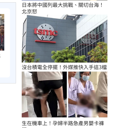
日本將中國列最大挑戰、關切台海！
北京怒
北
沒台積電全停擺！外媒推快入手這3檔
生在機車上！孕婦半路急產男嬰卡褲