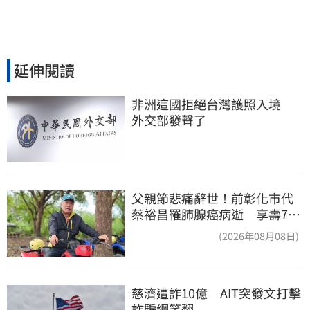
延伸閱讀
非洲這國拒絕台灣護照入境　
外交部發聲了
父親節悲痛辭世！前彰化市代
蔡裕昌罹肺腺癌病逝 享壽71
歲
(2026年08月08日)
慈濟遭詐10億　AIT突發文打擊
詐騙網笑翻