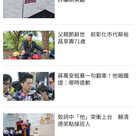
父親節辭世　前彰化市代蔡裕
昌享壽71歲
蔣萬安粗暴一句翻車！他揭鐵
證：哪時道歉
致詞中「他」突衝上台　賴清
德笑點接班人