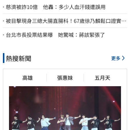
慈濟被詐10億 他轟：多少人血汗錢遭誤用
被目擊現身三總大腸直腸科！67歲徐乃麟鬆口證實
了 真實體況曝光
台北市長投票結果曝 她驚喊：蔣該緊張了
熱搜新聞
更多
高雄
張惠妹
五月天