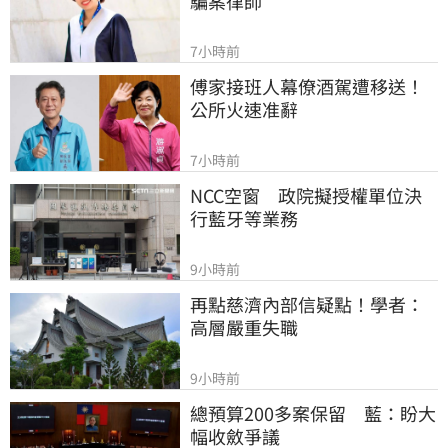
騙案律師
7小時前
傅家接班人幕僚酒駕遭移送！
公所火速准辭
7小時前
NCC空窗　政院擬授權單位決
行藍牙等業務
9小時前
再點慈濟內部信疑點！學者：
高層嚴重失職
9小時前
總預算200多案保留　藍：盼大
幅收斂爭議