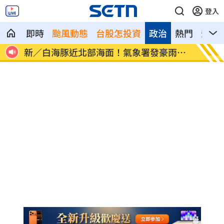
登入
即時
颱風動態
台股怎投資
政治
熱門
影音
雨特
南電Q2財報公布後 目標價調升
俄軍空