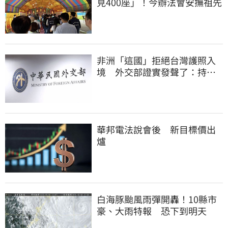
見400座」！今辦法會安撫祖先
非洲「這國」拒絕台灣護照入
境 外交部證實發聲了：持續
交涉聯繫
華邦電法說會後 新目標價出
爐
白海豚颱風雨彈開轟！10縣市
豪、大雨特報 恐下到明天