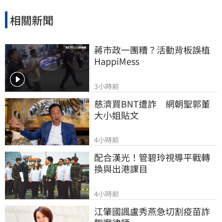
相關新聞
蔣市政一團糟？活動背板誤植
HappiMess
3小時前
慈濟買BNT遭詐　網朝聖郭董
大小姐貼文
4小時前
配合漢光！管碧玲視導平戰轉
換與出港課目
4小時前
江肇國諷盧秀燕急切割疫苗詐