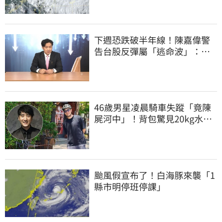
下週恐跌破半年線！陳嘉偉警
告台股反彈屬「逃命波」：空
頭大屠殺剛開始
46歲男星凌晨騎車失蹤「竟陳
屍河中」！背包驚見20kg水泥
塊 死因成謎
颱風假宣布了！白海豚來襲「1
縣市明停班停課」