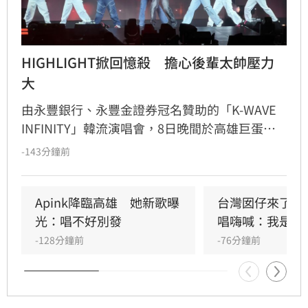
HIGHLIGHT掀回憶殺　擔心後輩太帥壓力
大
由永豐銀行、永豐金證券冠名贊助的「K-WAVE 
INFINITY」韓流演唱會，8日晚間於高雄巨蛋熱
力開唱，集結NEWBEAT、FLARE U、CRAVITY、
-143分鐘前
Apink及HIGHLIGHT五組人氣韓星，從新生代團
體到韓流經典代表接力登台，滿場粉絲高舉手燈
熱情應援，尖叫與歡呼聲一路未停，最後由
Apink降臨高雄　她新歌曝
台灣囡仔來了　
HIGHLIGHT壓軸接管舞台，將現場氣氛推向最高
光：唱不好別發
唱嗨喊：我是誰
潮。
-128分鐘前
-76分鐘前