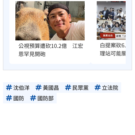
白提案砍6.6
公視預算遭砍10.2億　江宏
理站可能關門
恩罕見開砲
沈伯洋
黃國昌
民眾黨
立法院
國防
國防部