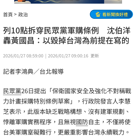
首頁
政治
看新聞換好禮
列10點拆穿民眾黨軍購條例 沈伯洋
轟黃國昌：以毀掉台灣為前提在寫的
2026/01/27 08:59:00
2026/01/27 09:00:16
更新
記者李鴻典／台北報導
民眾黨
26日提出「保衛國家安全及強化不對稱戰
力計畫採購特別條例草案」，行政院發言人李慧
芝表示，此版本缺乏戰略構想、沒有建軍規劃、
悖離軍購實務程序，且無視
國防
自主，不僅將使
台美軍購窒礙難行，更嚴重影響台灣永續戰力。