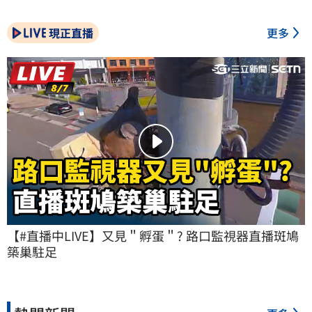
現正直播
更多
【#直播中LIVE】又見＂孵蛋＂? 路口監視器直播斑鳩
築巢駐足