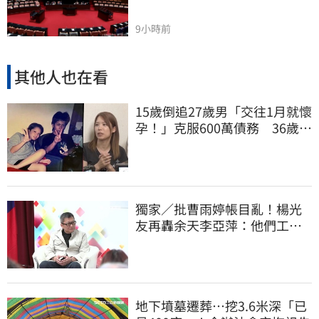
9小時前
其他人也在看
15歲倒追27歲男「交往1月就懷
孕！」克服600萬債務 36歲美
魔女當阿嬤了
獨家／批曹雨婷帳目亂！楊光
友再轟余天李亞萍：他們工會
跟演藝圈沒關
地下墳墓遷葬…挖3.6米深「已