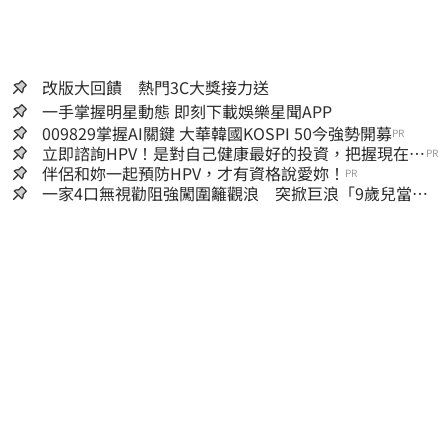
改版大回饋 熱門3C大獎接力送
一手掌握明星動態 即刻下載娛樂星聞APP
009829掌握AI關鍵 大華韓國KOSPI 50今強勢開募
PR
立即諮詢HPV！是對自己健康最好的投資，把握現在不
PR
嫌晚！
伴侶和妳一起預防HPV，才有資格說愛妳！
PR
一家4口無視勸阻強闖圍籬觀浪 突掀巨浪「9歲兒當場
遭捲入海」