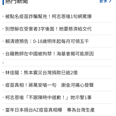
熱門新聞
更多
被點名疫苗詐騙幫兇！柯志恩嗆1句網罵爆
別想躲在受害者3字後面！她要慈濟給交代
賴清德預告：0-18歲明年起每月可領五千
台籍教師在中國被拘禁！海基會揭可能原因
林佳龍：熊本震災台灣捐款已逾2億
疫苗真相！蔣萬安嗆一句 謝金河痛心發聲
柯志恩嗆「不跟陳時中道歉！」她示警1事
當年日本捐台AZ疫苗真相曝 專為台灣生產