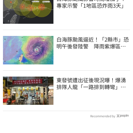
專家示警「1地區恐炸雨3天」
白海豚颱風逼近！「2縣市」恐
明午後發陸警 降雨紫爆區域
曝光
東發號遭出征後現況曝！爆湧
排隊人龍「一路排到轉彎」
上萬網友力挺
Recommended by