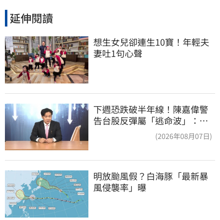
延伸閱讀
想生女兒卻連生10寶！年輕夫
妻吐1句心聲
下週恐跌破半年線！陳嘉偉警
告台股反彈屬「逃命波」：空
頭大屠殺剛開始
(2026年08月07日)
明放颱風假？白海豚「最新暴
風侵襲率」曝