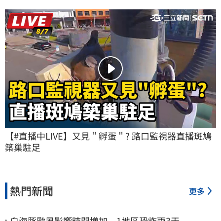
【#直播中LIVE】又見＂孵蛋＂? 路口監視器直播斑鳩
築巢駐足
熱門新聞
更多
白海豚颱風影響時間增加 1地區恐炸雨3天