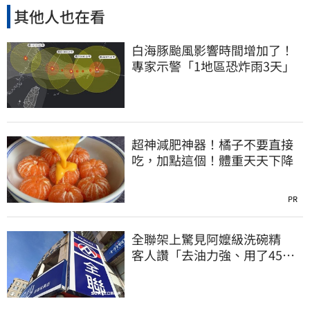
其他人也在看
白海豚颱風影響時間增加了！
專家示警「1地區恐炸雨3天」
超神減肥神器！橘子不要直接
吃，加點這個！體重天天下降
PR
全聯架上驚見阿嬤級洗碗精
客人讚「去油力強、用了45
年」