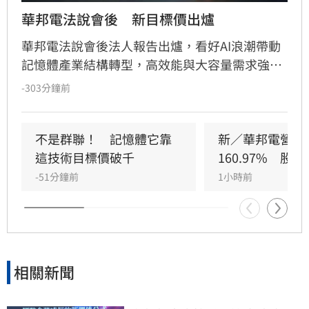
華邦電法說會後　新目標價出爐
華邦電法說會後法人報告出爐，看好AI浪潮帶動
記憶體產業結構轉型，高效能與大容量需求強
勁，推升DRAM與Flash報價持續走揚。華邦電第
-303分鐘前
2季獲利亮眼，毛利率衝上66.25%，每股純益達
5.40元。此外，矽電容產能滿載成為新成長引
擎，公司並大幅調升2026年資本支出至395億
不是群聯！　記憶體它靠
新／華邦電營收
元，全力衝刺高雄廠擴產與先進製程。法人分析
這技術目標價破千
160.97%　股
指出，隨AI需求爆發，2027年記憶體供需缺口將
-51分鐘前
1小時前
擴大，華邦電中長線營運看俏，兩家本土券商分
別給予200元及275元目標價，市場對其獲利爆發
力寄予厚望。提醒投資人，投資股票具備風險，
應審慎評估市場波動並自行承擔決策結果。
相關新聞