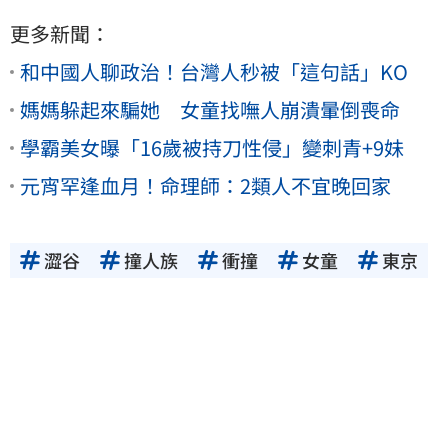
更多新聞：
和中國人聊政治！台灣人秒被「這句話」KO
媽媽躲起來騙她 女童找嘸人崩潰暈倒喪命
學霸美女曝「16歲被持刀性侵」變刺青+9妹
元宵罕逢血月！命理師：2類人不宜晚回家
澀谷
撞人族
衝撞
女童
東京