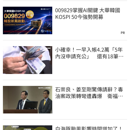
009829掌握AI關鍵 大華韓國
KOSPI 50今強勢開募
PR
小確幸！一早入帳4.2萬「5年
內沒申請充公」 還有18筆錢
連發到8月底
石崇良、姜至剛驚傳請辭？毒
油案政策轉彎遭轟爆 衛福部
回應了
白海豚颱風影響時間增加了！