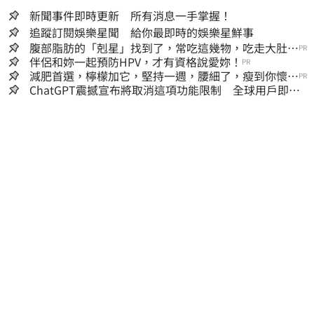
新聞事件即時更新 所有消息一手掌握！
追蹤訂閱娛樂星聞 給你最即時的娛樂星鮮事
腹部脂肪的「剋星」找到了，常吃這幾物，吃走大肚
PR
囊，瘦出小蠻腰
伴侶和妳一起預防HPV，才有資格說愛妳！
PR
減肥首選，檸檬加它，堅持一週，腰細了，瘦到你懷疑
PR
人生
ChatGPT震撼宣布將取消這項功能限制 全球用戶即刻
起「免費」用到飽