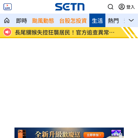
登入
即時
颱風動態
台股怎投資
生活
熱門
影音
美、
長尾獼猴失控狂襲居民！官方追查異常原
伊波拉
因