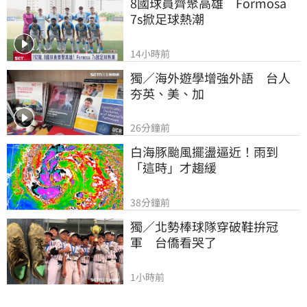
8國球員齊聚高雄　Formosa 
7s掀足球熱潮
14小時前
獨／海外遊學增強外語　台人
夯英、美、加
26分鐘前
白海豚颱風擺盪逼近！雨到
「這時」才趨緩
38分鐘前
獨／北勢棒球隊穿破鞋拚冠
軍　台僑看哭了
1小時前