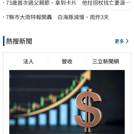
73歲首次過父親節、拿到卡片 他拄拐杖找亡妻淚：
今天好多人來幫我慶祝
7縣市大雨特報開轟 白海豚減慢、雨炸3天
熱搜新聞
更多
法人
營收
三立新聞網