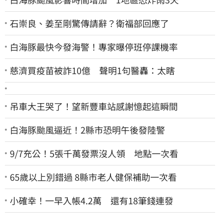
石崇良、姜至剛驚傳請辭？衛福部回應了
白海豚最快今發海警！專家曝停班停課機率
慈濟買疫苗被詐10億 聲明1句醫轟：太瞎
吊車大王哭了！望新豐車站感謝憶起這瞬間
白海豚颱風逼近！2縣市恐明午後發陸警
9/7充公！5張千萬發票沒人領 地點一次看
65歲以上別錯過 8縣市老人健保補助一次看
小確幸！一早入帳4.2萬 還有18筆錢連發