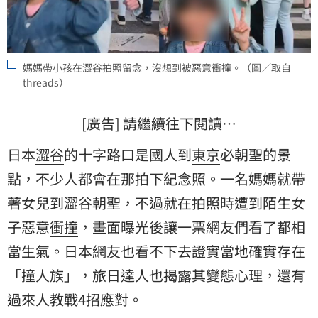
媽媽帶小孩在澀谷拍照留念，沒想到被惡意衝撞。（圖／取自
threads）
[廣告] 請繼續往下閱讀…
日本
澀谷
的十字路口是國人到
東京
必朝聖的景
點，不少人都會在那拍下紀念照。一名媽媽就帶
著女兒到澀谷朝聖，不過就在拍照時遭到陌生女
子惡意
衝撞
，畫面曝光後讓一票網友們看了都相
當生氣。日本網友也看不下去證實當地確實存在
「
撞人族
」，旅日達人也揭露其變態心理，還有
過來人教戰4招應對。