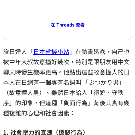
在 Threads 查看
旅日達人「
日本省錢小站
」在臉書透露，自己也
被中年大叔故意撞好幾次，特別是跟朋友用中文
聊天時發生機率更高。他點出這些故意撞人的日
本人在日網有一個專有名詞叫 「ぶつかり男」
（故意撞人男）。雖然日本給人「禮貌、守秩
序」的印象，但這種「負面行為」背後其實有幾
種複雜的心理和社會因素：
1. 社會壓力的宣洩（遷怒行為）