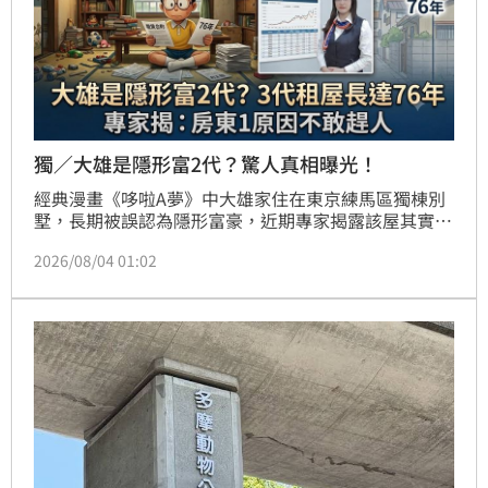
獨／大雄是隱形富2代？驚人真相曝光！
經典漫畫《哆啦A夢》中大雄家住在東京練馬區獨棟別
墅，長期被誤認為隱形富豪，近期專家揭露該屋其實是
承租長達76年的租賃物件。中信房屋專家指出，雖然台
2026/08/04 01:02
灣人對長期租屋感到不可思議，但得益於日本《借地借
家法》賦予租客極強的續約保障，跨代長租在日本相當
常見。該法規讓房東難以隨意終止租約，租客能安心居
住，甚至租地自建。此外，專家分析練馬區房價與租金
行情，並提醒漫畫中物價反映的是過去背景，與現代日
本薪資及物價漲幅相比已有顯著差異，大雄媽媽的勤儉
持家更體現了當時家庭主婦主導財政的傳統美德。