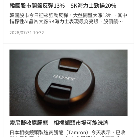
韓國股市開盤反彈13% SK海力士勁揚20%
韓國股市今日迎來強勁反彈，大盤開盤大漲13%，其中
指標性AI晶片大廠SK海力士表現最為亮眼，股價飆升
20%，成功終結近期跌勢。此次回升主要受惠於母公司
2026/07/31 10:32
SK集團會長崔泰源以個人名義砸下300萬美元買進公司
股票，展現對企業前景的強烈信心，帶動市場投資情
緒。同時，亞洲市場表現同步回溫，東京股市日經指數
亦大漲3.5%，來到64007點。專家提醒，儘管市場出現
反彈，投資仍具風險，建議投資人審慎評估並自行負
責。
索尼擬收購騰龍 相機鏡頭市場可能洗牌
日本相機鏡頭製造商騰龍（Tamron）今天表示，已收