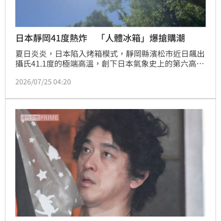
日本靜岡41度熱炸 「人體冰箱」爆搶購潮
夏日炎炎，日本陷入烤箱模式，靜岡縣濱松市近日飆出
攝氏41.1度的極端高溫，創下日本氣象史上的第六高溫
紀錄。除了靜岡，東京都府中市及京都市亦有39度與
2026/07/25 04:20
39.7度高溫，不僅導致各地救護車聲不斷、長者中暑噩
耗頻傳，更掀起一場鋪天蓋地的防暑科技革命，有企業
推出「人體冰箱」，驚人效果引爆搶購潮。