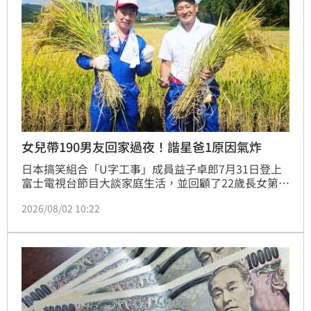
女兒帶190男友回家過夜！諧星爸1原因氣炸
日本搞笑組合「U字工事」成員益子卓郎7月31日登上
富士電視台節目大談家庭生活，並回顧了22歲長女第一
次帶男友回家時的震撼場面，幽默互動讓現場主持人和
2026/08/02 10:22
觀眾全笑翻。