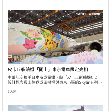
灣人對美食資訊極高的敏感度，網友紛紛承認曾被「好
吃」二字吸引而跟風買單。留言區更變成日本必買清單
的交流站，包含NY起司奶油脆餅、YOKU MOKU雪茄
蛋捲、Press Butter Sand夾心餅乾及LeTAO紅茶巧克
力餅乾等熱門商品皆被點名。這類機場購物現象反映出
台人赴日旅遊的購物熱潮，以及對高品質日式甜點的青
睞，也成為民眾出國旅遊時有趣的購物文化觀察。
皮卡丘彩繪機「開上」東京電車限定亮相
中華航空攜手日本京成電鐵，將「皮卡丘彩繪機CI2」
設計概念搬上往返成田機場與東京市區的Skyliner列
車。即日起至8月底，旅客搭乘這列期間限定的寶可夢
1天前
彩繪列車，能與車身上13隻寶可夢共度旅程。