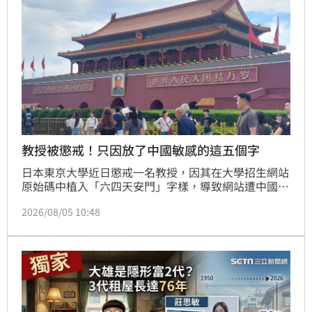
教授被懲戒！只因放了中國敏感的這五個字
日本東京大學近日懲戒一名教授，因其在大學招生網站
原始碼中植入「六四天安門」字樣，導致網站遭中國網
路審查封鎖。資深媒體人矢板明夫指出，此舉引發國際
2026/08/05 10:48
關注，推測該教授意在阻擋中國留學生。雖然校方基於
招生公平原則進行處分，但矢板明夫分析，這反映出西
方學界對於中國留學生背後的敏感技術外流與國家安全
焦慮。他認為，此事件最荒謬之處在於中國過度嚴密的
審查機制，使得「六四天安門」成為影響國際資訊流通
的敏感詞。該事件不僅突顯學術自由與政治審查的衝
突，更揭示了全球高等教育界在面對國際地緣政治風險
時，正面臨日益複雜的挑戰與道德兩難。