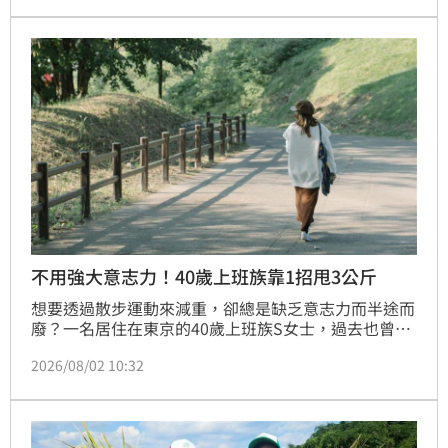
財務與社會風險。專家指出，高齡者的衝動行為往往源
於社會連結中斷與心理空虛，而非單純的經濟貧困。此
案例提醒大眾，高齡規劃不應僅限資產配置，更需重視
心理支持與社交參與。在超高齡社會下，如何協助獨居
長者建立歸屬感，將成為長照政策與家庭理財不可忽視
的關鍵課題，預防情感貧窮帶來的連鎖效應。
不用強大意志力！40歲上班族靠1招甩3公斤
想要透過散步運動來減重，卻總是缺乏意志力而半途而
廢？一名居住在東京的40歲上班族S女士，過去也曾面
臨散步習慣難以持久的困境。然而，S女士並沒有刻意
2026/08/02 10:32
延長運動時間或增加每日步數，僅僅改變了「散步路線
的規劃方式」，便在短短4個月內順利減掉3公斤體重。