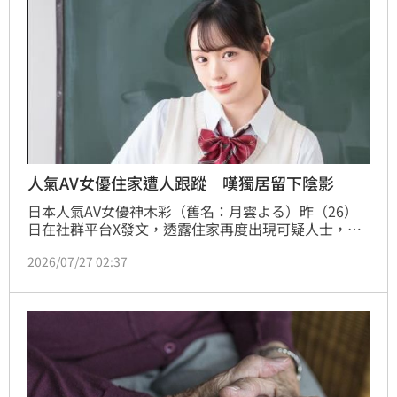
人氣AV女優住家遭人跟蹤 嘆獨居留下陰影
日本人氣AV女優神木彩（舊名：月雲よる）昨（26）
日在社群平台X發文，透露住家再度出現可疑人士，讓
她不得不報警求助，並表示這樣的情況已經是第二次
2026/07/27 02:37
了，直呼這件事已讓自己感到極度恐懼，甚至萌生搬家
的念頭，直呼：「真很害怕要住不下去了。」林品妤