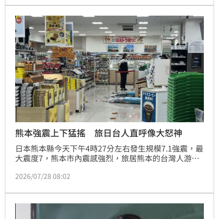
破403萬人創下歷史新高。隨著疫情後國際移動恢復及
勞動力需求增加，日本人口結構正經歷劇烈變動。專家
指出，日本長期面臨的人口減少與結構性危機持續惡
化，不僅挑戰社會福利體系，也反映出日本面臨嚴峻的
經濟與社會轉型壓力，外國移工已成為支撐當地經濟發
展不可或缺的關鍵力量。
熊本強震上下猛搖 旅日台人直呼像大怒神
日本熊本縣今天下午4時27分左右發生規模7.1強震，最
大震度7，熊本市內震感強烈，旅居熊本的台灣人游小
姐受訪表示，這次地震與過去不同，「沒有慢慢開始
2026/07/28 08:02
搖，而是一瞬間就劇烈上下震動」，令人聯想到遊樂設
施「大怒神」，即使身為習慣地震的台灣人也直呼「真
的很恐怖」。