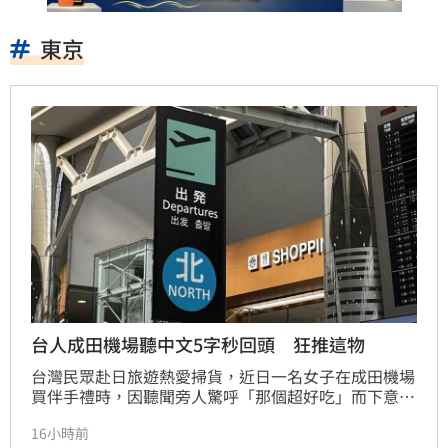
東京
台人成田機場聽中文5字秒回頭 狂推這物
台灣民眾赴日旅遊熱愛掃貨，近日一名女子在成田機場
買伴手禮時，因聽聞旁人驚呼「那個超好吃」而下意識
回頭，甚至想追隨購買，自嘲「有夠夭鬼」的貼文引發
16小時前
熱烈共鳴，吸引逾4萬網友按讚。這場討論意外揭露台