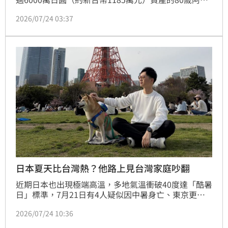
公，過去將近百萬台幣的教育費，砸在學霸長孫身上，
2026/07/24 03:37
沒想到長孫最後放棄考大學，反而是從未拿過阿公半毛
錢的另一個孫子創業成功，年收高達1500萬日圓（約
新台幣396萬元），直到妻子過世，這名阿公才驚覺自
己當年的「大小眼」，早已失去所有家人的信任。
日本夏天比台灣熱？他路上見台灣家庭吵翻
近期日本也出現極端高溫，多地氣溫衝破40度達「酷暑
日」標準，7月21日有4人疑似因中暑身亡、東京更高
達128人因中暑送醫，許多台灣人紛紛表示「千萬不要
2026/07/24 10:36
暑假去日本」，也引發討論台灣、日本究竟哪裡夏天比
較熱？近來帶著愛犬「柚子」旅居日本的主持人視網膜