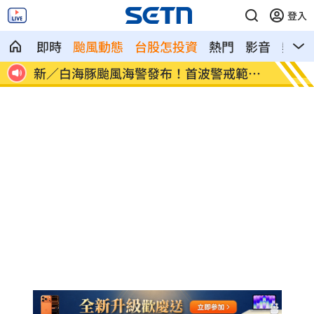
登入
即時
颱風動態
台股怎投資
熱門
影音
熱搜
範圍
盤後／台股跌破3日均線 資金遁入4族群
交談7