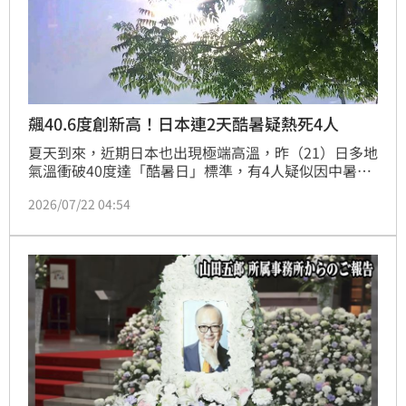
飆40.6度創新高！日本連2天酷暑疑熱死4人
夏天到來，近期日本也出現極端高溫，昨（21）日多地
氣溫衝破40度達「酷暑日」標準，有4人疑似因中暑身
亡、東京更高達128人因中暑送醫。到今（22）日下午
2026/07/22 04:54
2時左右，高溫仍持續肆虐，如三重縣桑名市觀測到
40.6度，創日本今（2026）年新高溫，也打破當地自
1979年設站以來最高紀錄。