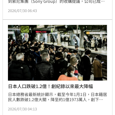
到索尼集團（Sony Group）的收購提議，公司已成立
委員會作評估。
2026/07/30 06:43
日本人口跌破1.2億！創紀錄以來最大降幅
日本總務省最新統計顯示，截至今年1月1日，日本籍居
民人數跌破1.2億大關，降至約1億1973萬人，創下歷
史最大降幅，且已連續17年呈現負成長。受出生率低迷
2026/07/30 04:13
與高齡化影響，除東京都外，全國46個都道府縣人口皆
減少。與此同時，日本外國籍居民人數卻顯著攀升，突