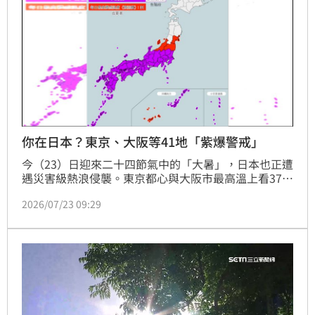
你在日本？東京、大阪等41地「紫爆警戒」
今（23）日迎來二十四節氣中的「大暑」，日本也正遭
遇災害級熱浪侵襲。東京都心與大阪市最高溫上看37、
38度，山梨縣甲府市、愛知縣名古屋市、岐阜市及京都
2026/07/23 09:29
市更可能突破40度。日本消防廳統計，本月13日至19
日，全日本已有1萬857人因中暑或疑似中暑送醫，為
今年單周人數首度破萬，其中14人死亡、321人重症。