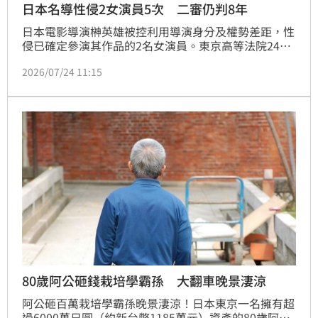
日本名導性侵2女演員5次 二審仍判8年
日本電影導演榊英雄被控利用導演身分及權勢差距，性
侵已確定參演其作品的2名女演員。東京高等法院24日
作出二審判決，維持一審有期徒刑8年的判決，駁回辯
2026/07/24 11:15
方上訴。
80歲阿公砸錢栽培學霸孫 大翻車晚景淒涼
阿公砸百萬栽培學霸孫晚景淒涼！日本東京一名擁有超
過6000萬日圓（約新台幣1185萬元）資產的80歲阿