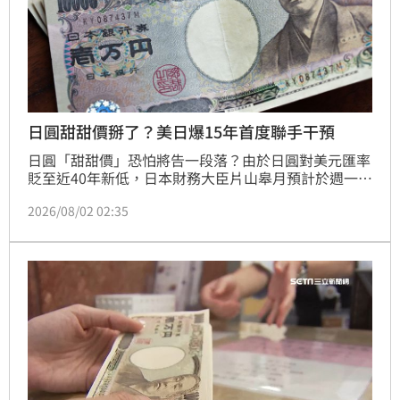
日圓甜甜價掰了？美日爆15年首度聯手干預
日圓「甜甜價」恐怕將告一段落？由於日圓對美元匯率
貶至近40年新低，日本財務大臣片山皋月預計於週一正
式宣布，東京與華盛頓已在外匯市場展開「聯合干預」
2026/08/02 02:35
買入日圓。這是美日兩國睽違15年來首度聯手進場護
盤，阻止日圓繼續下挫。