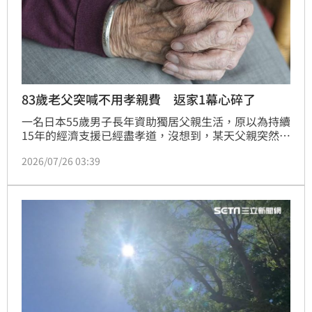
83歲老父突喊不用孝親費 返家1幕心碎了
一名日本55歲男子長年資助獨居父親生活，原以為持續
15年的經濟支援已經盡孝道，沒想到，某天父親突然表
示不必再匯款，他返鄉探視後才得知，83歲的父親因罹
2026/07/26 03:39
患重病、已接受安寧緩和醫療，並默默整理身後事，讓
他大感震驚。