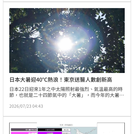
則直言，「我覺得沒什麼好比，就是都一樣熱」。
日本大暑迎40℃熱浪！東京送醫人數創新高
日本22日迎來1年之中太陽照射最強烈、氣溫最高的時
節，也就是二十四節氣中的「大暑」，而今年的大暑也
伴隨著異常高溫的威脅。日本各地近日持續遭受猛烈熱
2026/07/23 04:43
浪侵襲，多地氣溫逼近甚至突破40℃，當局警告民眾必
須提高警覺，避免因酷暑引發嚴重健康危害。