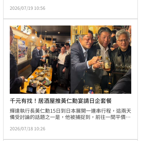
強影響，21日起日本各地氣溫將明顯攀升，其中名古屋
2026/07/19 10:56
市可能連續4天出現最高氣溫達40度以上的「酷暑
日」，東京市中心也預測將連續多日達到35度以上的
「猛暑日」，當局呼籲民眾嚴防中暑。
千元有找！居酒屋推黃仁勳宴請日企套餐
輝達執行長黃仁勳15日到日本展開一連串行程，這兩天
備受討論的話題之一是，他被捕捉到，前往一間平價居
酒屋用餐，宴請多名日本企業高層。沒想到該居酒屋現
2026/07/18 10:26
在推出黃仁勳套餐，且不到台幣1000元，甚至在
Google Map上，還有黃仁勳影片跟照片，引起一番討