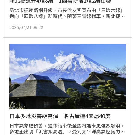
新北捷運升4環8線 1圖看新增1環2線在哪
新北市捷運路網升級，市長侯友宜宣布由「三環六線」
邁向「四環八線」新時代。隨著三鶯線通車，新北捷運
營運里程突破百公里，車站密度領先全國。未來路網全
2026/07/21 06:22
數完工後，總長將達189公里、擁有182座車站，每十
萬人擁有4.5座車站，密度超越東京與首爾。新規劃除
新增中和光復、新桃林兩線，更透過五泰與泰板輕軌串
聯第四環，有效整合北北基桃交通動能。此舉不僅大幅
提升通勤效率，更透過綿密軌道建設帶動區域發展，打
造更便利、高品質的都會生活圈，落實新北作為北台灣
交通樞紐的核心競爭力。
日本多地災害級高溫 名古屋連4天恐40度
日本氣象聽預警，連休結束後全國將迎來更強烈熱浪，
多地恐出現「災害級高溫」。受到太平洋高氣壓勢力增