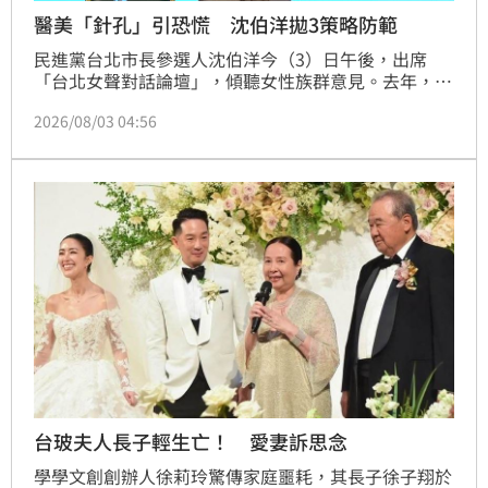
醫美「針孔」引恐慌 沈伯洋拋3策略防範
民進黨台北市長參選人沈伯洋今（3）日午後，出席
「台北女聲對話論壇」，傾聽女性族群意見。去年，投
入罷免國民黨立委王鴻薇《山除薇害》發言人阿美就在
2026/08/03 04:56
活動中提及，日前醫美集團從發生的偷拍事件，且針孔
越做越小，幾乎無所不在，許多女性可能在不自覺中受
害，該如何做出因應？沈伯洋也提出三項政策方向。
台玻夫人長子輕生亡！ 愛妻訴思念
學學文創創辦人徐莉玲驚傳家庭噩耗，其長子徐子翔於