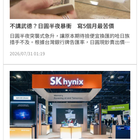
不講武德？日圓半夜暴衝 寫5個月最苦價
日圓半夜突襲式急升，讓原本期待撿便宜換匯的哈日族
措手不及。根據台灣銀行牌告匯率，日圓現鈔賣出價今
（31）日上午9時26分升至「0.2060」，寫下今年2月
2026/07/31 01:19
23日以來的「最苦價」。