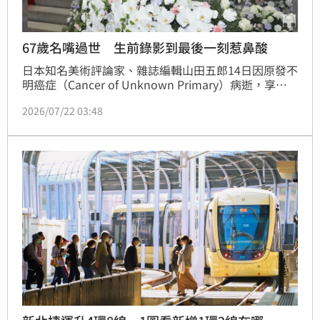
67歲名嘴過世 生前錄影到最後一刻惹鼻酸
日本知名美術評論家、雜誌編輯山田五郎14日因原發不
明癌症（Cancer of Unknown Primary）病逝，享壽
67歲。消息由其YouTube頻道於今（22）日發布影片
2026/07/22 03:48
正式證實，事務所也表示，山田五郎直到生命最後仍持
續投入工作，始終希望能戰勝病魔，繼續做自己熱愛的
事情。