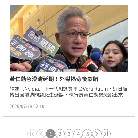
論。
黃仁勳急澄清延期！外媒揭背後豪賭
輝達（Nvidia）下一代AI運算平台Vera Rubin，近日被
傳出因製造問題恐生延誤，執行長黃仁勳緊急跳出來滅
火，強調產品已經量產、產能正衝向「巨量」規模。美
2026/07/18 02:10
國財經媒體《The Street》分析指出，這句澄清背後護
的不只是一款新品的發表時程，而是輝達整個成長故事
賴以維繫的一場大賭注。
1
2
3
4
5