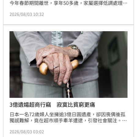
今年春節期間離世，享年50多歲，家屬選擇低調處理後
事。徐子翔與GPLUS手機家族千金譚以欣於2024年完
2026/08/03 10:32
婚，這場豪門聯姻婚後不到兩年便天人永隔。據悉，徐
子翔疑因身心與生活壓力離世，徐莉玲因悲傷過度缺席
告別式。媳婦譚以欣後續拋棄繼承房產，並多次透過社
群平台抒發對亡夫的深切思念。儘管譚以欣試圖透過旅
行與信仰走出傷痛，但字裡行間仍充滿對摯愛的懷念，
感人文字引發網友關注與不捨。這起豪門家庭變故，因
徐莉玲的知名度而備受外界矚目與討論。
3億遺孀超商行竊 寂寞比貧窮更痛
日本一名72歲婦人坐擁逾3億日圓遺產，卻因喪偶後孤
獨感難解，竟在超市順手牽羊遭逮，引發社會關注。根
據日本《犯罪白書》，高齡者竊盜比例逐年攀升，其中
2026/08/03 03:02
女性高齡竊盜案約九成涉及偷竊，凸顯孤獨感已成隱形