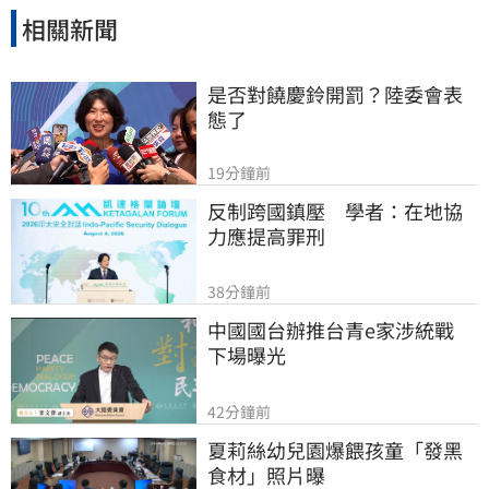
相關新聞
是否對饒慶鈴開罰？陸委會表
態了
19分鐘前
反制跨國鎮壓　學者：在地協
力應提高罪刑
38分鐘前
中國國台辦推台青e家涉統戰　
下場曝光
42分鐘前
夏莉絲幼兒園爆餵孩童「發黑
食材」照片曝