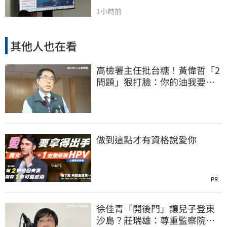
1小時前
其他人也在看
高檢署主任批台糖！黃偉哲「2
問題」狠打臉：你的油我要通
報什麼？
做到這點才有資格說愛你
PR
徐佳青「開後門」讓兒子登東
沙島？莊瑞雄：尊重監察院調