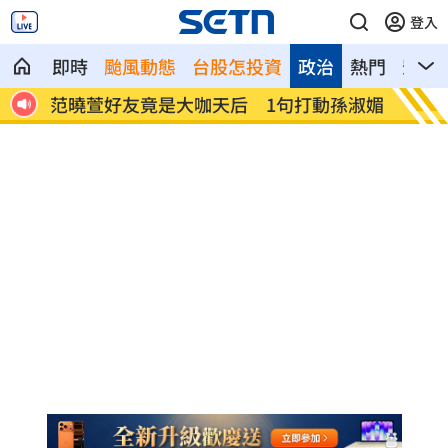
登入
即時
颱風動態
台股怎投資
政治
熱門
影音
憶暖
范曉萱好友竟是大咖天后 1句打動孫淑媚
鬼門開