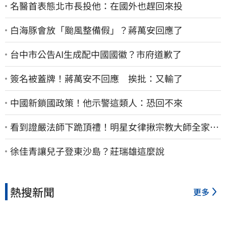
名醫首表態北市長投他：在國外也趕回來投
白海豚會放「颱風整備假」？蔣萬安回應了
台中市公告AI生成配中國國徽？市府道歉了
簽名被蓋牌！蔣萬安不回應 挨批：又輸了
中國新鎖國政策！他示警這類人：恐回不來
看到證嚴法師下跪頂禮！明星女律揪宗教大師全家詐
慈濟…全家爽睡黃金堆
徐佳青讓兒子登東沙島？莊瑞雄這麼說
熱搜新聞
更多