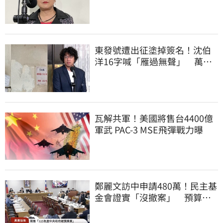
查報告
東發號遭出征塗掉簽名！沈伯
洋16字喊「雁過無聲」 萬人
讚：這就是高度
瓦解共軍！美國將售台4400億
軍武 PAC-3 MSE飛彈戰力曝
鄭麗文訪中申請480萬！民主基
金會證實「沒撤案」 預算被
砍960萬