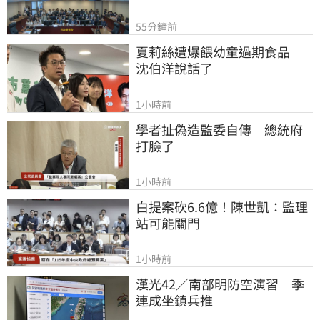
55分鐘前
夏莉絲遭爆餵幼童過期食品　
沈伯洋說話了
1小時前
學者扯偽造監委自傳　總統府
打臉了
1小時前
白提案砍6.6億！陳世凱：監理
站可能關門
1小時前
漢光42／南部明防空演習　季
連成坐鎮兵推