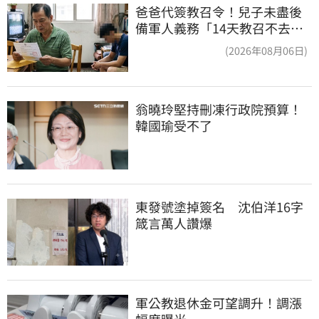
爸爸代簽教召令！兒子未盡後
備軍人義務「14天教召不去」
換3個月刑期
(2026年08月06日)
翁曉玲堅持刪凍行政院預算！
韓國瑜受不了
東發號塗掉簽名　沈伯洋16字
箴言萬人讚爆
軍公教退休金可望調升！調漲