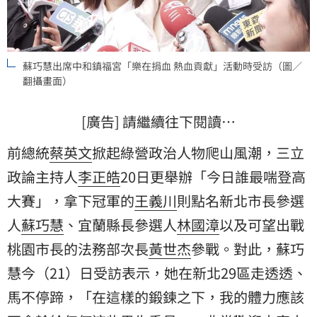
蘇巧慧出席中和鎮福宮「樂在捐血 熱血貢獻」活動時受訪（圖／
翻攝畫面）
[廣告] 請繼續往下閱讀…
前總統
蔡英文
掀起綠營政治人物爬山風潮，三立
政論主持人
李正皓
20日更舉辦「今日誰最喘登高
大賽」，拿下冠軍的
王義川
則點名新北市長參選
人
蘇巧慧
、宜蘭縣長參選人
林國漳
以及可望出戰
桃園市長的法務部次長
黃世杰
參戰。對此，蘇巧
慧今（21）日受訪表示，她在新北29區走透透、
馬不停蹄，「在這樣的鍛鍊之下，我的體力應該