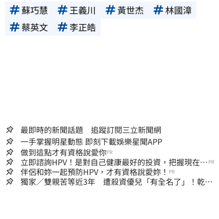
蘇巧慧
王義川
黃世杰
林國漳
蔡英文
李正皓
最即時的新聞話題 追蹤訂閱三立新聞網
一手掌握明星動態 即刻下載娛樂星聞APP
做到這點才有資格說愛你
PR
立即諮詢HPV！是對自己健康最好的投資，把握現在不
PR
嫌晚！
伴侶和妳一起預防HPV，才有資格說愛妳！
PR
獨家／雙親苦等近3年 遭殺資優兒「有全名了」！乾妹
稱賠償恐毀她未來