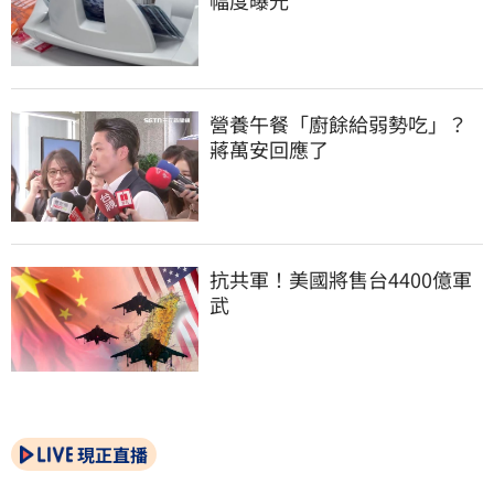
幅度曝光
營養午餐「廚餘給弱勢吃」？
蔣萬安回應了
抗共軍！美國將售台4400億軍
武
現正直播