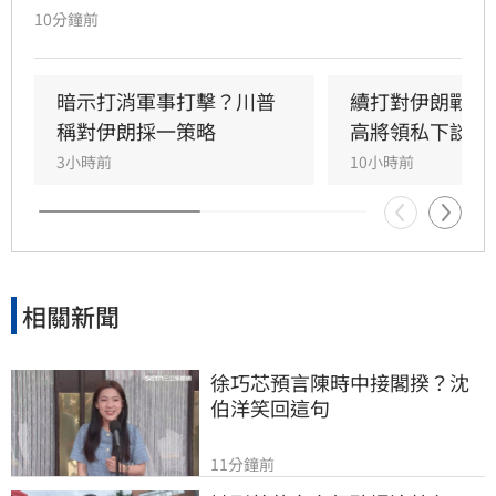
眼前，但德黑蘭目前並未與美國直接談判，僅透
10分鐘前
過中間人交換訊息，並提出解除制裁、撤軍、賠
償及解凍資產等美國難以接受的條件，荷姆茲海
峽（Strait of Hormuz）能否重啟仍存在極大變
暗示打消軍事打擊？川普
續打對伊朗戰爭
數。與此同時，伊朗支持的葉門準政府及軍事組
稱對伊朗採一策略
高將領私下談退
織「胡塞武裝」（Houthis）再度攻擊「沙烏地
3小時前
10小時前
阿美」（Saudi Aramc
相關新聞
徐巧芯預言陳時中接閣揆？沈
伯洋笑回這句
11分鐘前