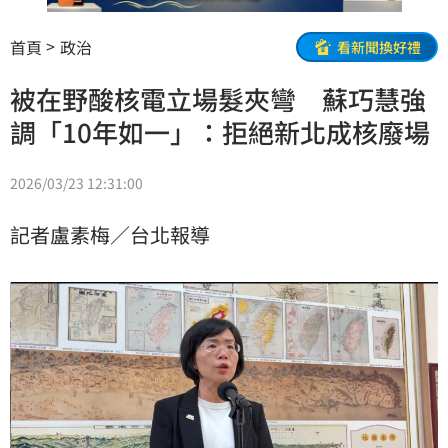
首頁
政治
看新聞換好禮
被在野酸核電立場髮夾彎 蘇巧慧強
調「10年如一」：拒絕新北成核廢場
2026/03/23 12:31:00
記者盧素梅／台北報導