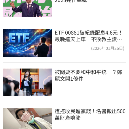
ETF 00881破紀錄配息4.6元！
最晚這天上車 不敗教主讚：
表現超越0050
(2026年01月26日)
被問要不要和中和平統一？鄭
麗文開1條件
遭控收民進黨錢！名醫搬出500
萬財產嗆賭