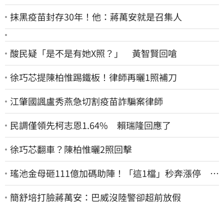
抹黑疫苗封存30年！他：蔣萬安就是召集人
酸民疑「是不是有她X照？」 黃智賢回嗆
徐巧芯提陳柏惟踢鐵板！律師再曬1照補刀
江肇國諷盧秀燕急切割疫苗詐騙案律師
民調僅領先柯志恩1.64% 賴瑞隆回應了
徐巧芯翻車？陳柏惟曬2照回擊
瑤池金母砸111億加碼助陣！「這1檔」秒奔漲停 帶
領散熱雙雄點火
簡舒培打臉蔣萬安：巴威沒陸警卻超前放假