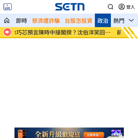
登入
即時
慈濟遭詐騙
台股怎投資
政治
熱門
影
回這
前女友約摩鐵見面！他被剝光逼簽百萬本
颱風夜
票
男