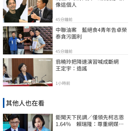
像這個人
45分鐘前
中聯油案　藍絕食4青年告卓榮
泰貪污圖利
45分鐘前
翁曉玲把降速演習喊成斷網　
王定宇：造謠
1小時前
其他人也在看
鉅聞天下民調／僅領先柯志恩
1.64％ 賴瑞隆：尊重網媒特
殊調查方式