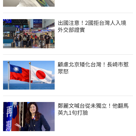
出國注意！2國拒台灣人入境　
外交部證實
顧慮北京矮化台灣！長崎市惹
眾怒
鄭麗文喊台從未獨立！他翻馬
英九1句打臉