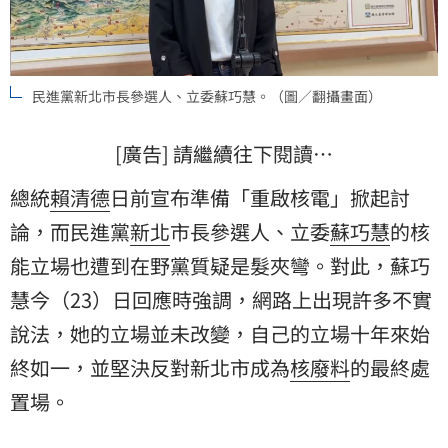
民進黨新北市長參選人、立委蘇巧慧。（圖／翻攝畫面）
[廣告] 請繼續往下閱讀…
總統
賴清德
日前宣布準備「重啟核電」掀起討
論，而民進黨
新北
市長參選人、立委
蘇巧慧
的
核
能
立場也遭到在野黨質疑是髮夾彎。對此，蘇巧
慧今（23）日回應時強調，網路上出現許多不實
說法，她的立場並未改變，自己的立場十年來始
終如一，並堅決反對新北市成為
核廢料
的最終處
置場。