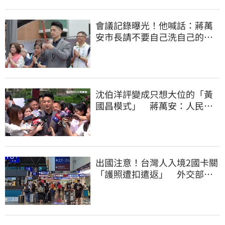
會議記錄曝光！他喊話：蔣萬
安市長請不要自己洗自己的記
憶好嗎？
沈伯洋評變成只想大位的「黃
國昌模式」 蔣萬安：人民受
不了民進黨
出國注意！台灣人入境2國卡關
「護照遭扣遣返」 外交部證
實了