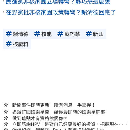
民進黨非核家園立場轉彎？蘇巧慧這麼說
在野黨批非核家園政策轉彎？賴清德回應了
賴清德
核能
蘇巧慧
新北
核廢料
新聞事件即時更新 所有消息一手掌握！
追蹤訂閱娛樂星聞 給你最即時的娛樂星鮮事
做到這點才有資格說愛你
PR
立即諮詢HPV！是對自己健康最好的投資，把握現在不
PR
嫌晚！
伴侶和妳一起預防HPV，才有資格說愛妳！
PR