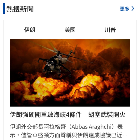
熱搜新聞
更多
伊朗
美國
川普
伊朗強硬開重啟海峽4條件　胡塞武裝開火
伊朗外交部長阿拉格齊（Abbas Araghchi）表
示，儘管華盛頓方面聲稱與伊朗達成協議已近在