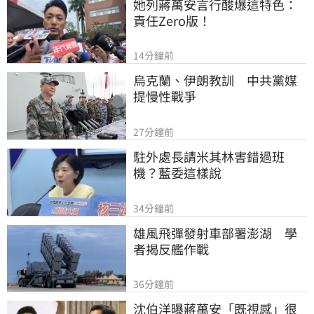
她列蔣萬安言行酸爆這特色：
責任Zero版！
14分鐘前
烏克蘭、伊朗教訓　中共黨媒
提慢性戰爭
27分鐘前
駐外處長請米其林害錯過班
機？藍委這樣說
34分鐘前
雄風飛彈發射車部署澎湖　學
者揭反艦作戰
36分鐘前
沈伯洋曝蔣萬安「既視感」很