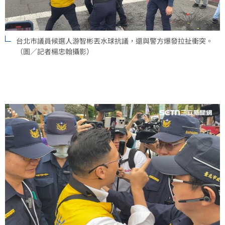
台北市議員候選人游智彬丟水球抗議，還與警方爆發拉扯衝突。
（圖／記者楊忠翰攝影）