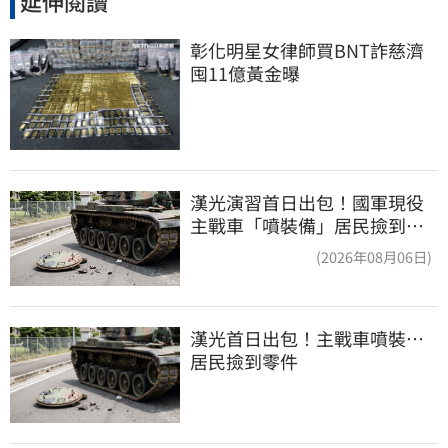
延伸閱讀
彰化明星女律師買BNT詐慈濟 
囤11億黃金曝
漢光演習首日出包！國軍現役
主戰車「噴裝備」居民撿到零
件…軍方說話了
(2026年08月06日)
漢光首日出包！主戰車噴裝…
居民撿到零件