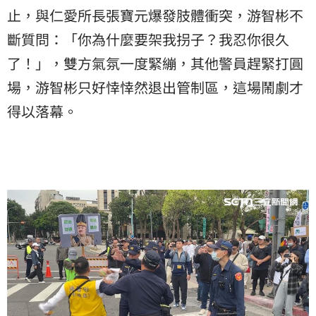
止，與仁愛所長張寶元爆發肢體衝突，游智彬不
斷質問：「你為什麼要架我拐子？我忍你很久
了！」，雙方氣氛一度緊繃，其他警員趕緊打圓
場，游智彬只好悻悻然退出管制區，這場鬧劇才
得以落幕。