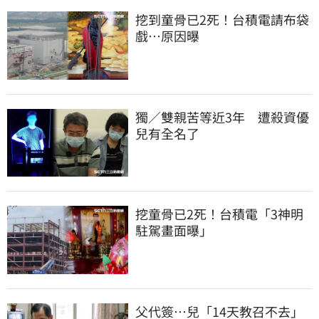
挖到童骨已2死！台積電請布袋
戲…原因曝
獨／雙親苦等近3年　遭殺資優
兒有全名了
挖童骨已2死！台積電「3神明
駐駕畫面曝」
父代簽…兒「14天教召不去」