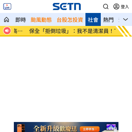
登入
即時
颱風動態
台股怎投資
社會
熱門
影音
高山
保全「拒倒垃圾」：我不是清潔員！下場
女律假
慘
男