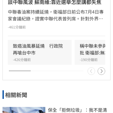
談中聯風波 蘇南維:靠近選舉怎麼講都失焦
中聯毒油案持續延燒，衛福部日前公布7月4日專
家會議紀錄，證實中聯代表曾列席。針對外界質
疑，與會的台大教授蘇南維還原現場，強調專家
-461分鐘前
當時不斷挑戰中聯製程，中聯僅在受詢問時才進
行辯護。蘇南維直言，該事件已從單純科學討論
演變為政治議題，並解釋當初主張「20%下架標
致癌油風暴延燒　行政院
稱中聯未參與下
準」是基於營養標示的務實考量。（記者：簡浩
再嗆台中市
批 衛福部:無欺
正）
-426分鐘前
-190分鐘前
相關新聞
保全「拒倒垃圾」：我不是清