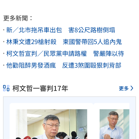
更多新聞：
新／北市拖吊車出包 害8公尺路樹倒塌
林秉文遭29槍射殺 柬國警帶回5人追內鬼
柯文哲宣判／民眾黨申請路權 警嚴陣以待
他勸阻醉男發酒瘋 反遭3煞圍毆狠刺背部
柯文哲一審判17年
更多