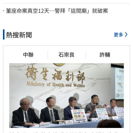
灣又更近一點
董座命案真空12天…警拜「這間廟」就破案
熱搜新聞
更多
中聯
石崇良
許輔