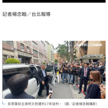
記者楊忠翰／台北報導
民眾黨前主席柯文哲遭判17年徒刑。（圖／記者楊忠翰攝影）