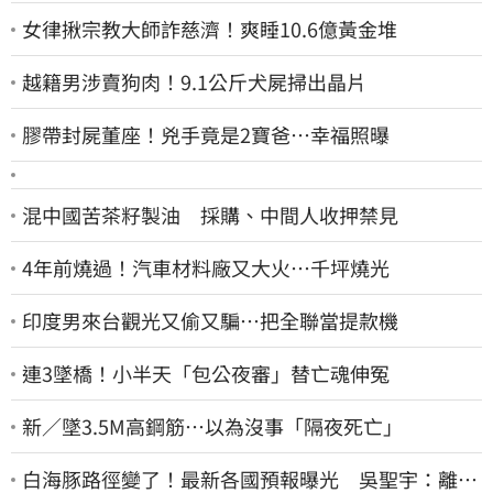
女律揪宗教大師詐慈濟！爽睡10.6億黃金堆
越籍男涉賣狗肉！9.1公斤犬屍掃出晶片
膠帶封屍董座！兇手竟是2寶爸…幸福照曝
混中國苦茶籽製油 採購、中間人收押禁見
4年前燒過！汽車材料廠又大火…千坪燒光
印度男來台觀光又偷又騙…把全聯當提款機
連3墜橋！小半天「包公夜審」替亡魂伸冤
新／墜3.5M高鋼筋…以為沒事「隔夜死亡」
白海豚路徑變了！最新各國預報曝光 吳聖宇：離台