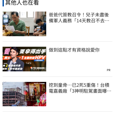
其他人也在看
爸爸代簽教召令！兒子未盡後
備軍人義務「14天教召不去」
換3個月刑期
做到這點才有資格說愛你
PR
挖到童骨…已2死5重傷！台積
電嘉義廠「3神明駐駕畫面曝
光」