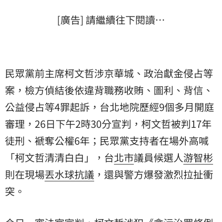
[廣告] 請繼續往下閱讀…
民眾黨前主席柯文哲涉京華城、政治獻金侵占等
案，檢方偵結後依違背職務收賄、圖利、背信、
公益侵占等4罪起訴，台北地院歷經9個多月開庭
審理，26日下午2時30分宣判，柯文哲被判17年
徒刑、褫奪公權6年；民眾黨支持者在場外高喊
「柯文哲清清白白」，台
北市
議員候選人
游智彬
則在現場
丟水球
抗議
，還與警方爆發激烈拉扯衝
突。