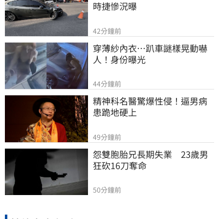
時捷慘況曝
42分鐘前
穿薄紗內衣…趴車謎樣晃動嚇
人！身份曝光
44分鐘前
精神科名醫驚爆性侵！逼男病
患跪地硬上
49分鐘前
怨雙胞胎兄長期失業　23歲男
狂砍16刀奪命
50分鐘前