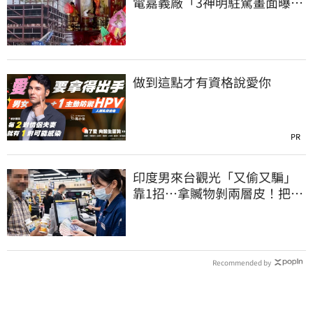
電嘉義廠「3神明駐駕畫面曝
光」
做到這點才有資格說愛你
PR
印度男來台觀光「又偷又騙」
靠1招…拿贓物剝兩層皮！把全
聯當提款機
Recommended by