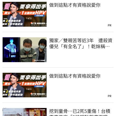
做到這點才有資格說愛你
PR
獨家／雙親苦等近3年 遭殺資
優兒「有全名了」！乾妹稱賠
償恐毀她未來
做到這點才有資格說愛你
PR
挖到童骨…已2死5重傷！台積