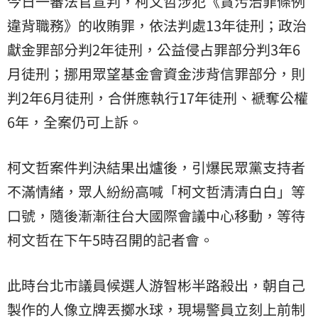
今日一審法官宣判，柯文哲涉犯《貪污治罪條例
違背職務》的收賄罪，依法判處13年徒刑；政治
獻金罪部分判2年徒刑，公益侵占罪部分判3年6
月徒刑；挪用眾望基金會資金涉背信罪部分，則
判2年6月徒刑，合併應執行17年徒刑、褫奪公權
6年，全案仍可上訴。
柯文哲案件判決結果出爐後，引爆民眾黨支持者
不滿情緒，眾人紛紛高喊「柯文哲清清白白」等
口號，隨後漸漸往台大國際會議中心移動，等待
柯文哲在下午5時召開的記者會。
此時台北市議員候選人游智彬半路殺出，朝自己
製作的人像立牌丟擲水球，現場警員立刻上前制