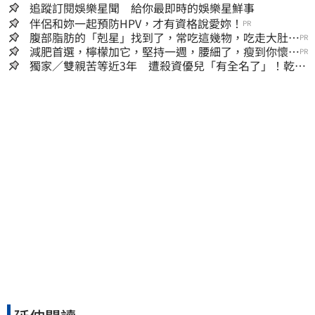
追蹤訂閱娛樂星聞 給你最即時的娛樂星鮮事
伴侶和妳一起預防HPV，才有資格說愛妳！
PR
腹部脂肪的「剋星」找到了，常吃這幾物，吃走大肚
PR
囊，瘦出小蠻腰
減肥首選，檸檬加它，堅持一週，腰細了，瘦到你懷疑
PR
人生
獨家／雙親苦等近3年 遭殺資優兒「有全名了」！乾妹
稱賠償恐毀她未來