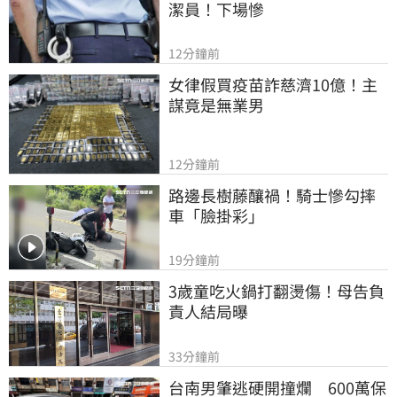
潔員！下場慘
12分鐘前
女律假買疫苗詐慈濟10億！主
謀竟是無業男
12分鐘前
路邊長樹藤釀禍！騎士慘勾摔
車「臉掛彩」
19分鐘前
3歲童吃火鍋打翻燙傷！母告負
責人結局曝
33分鐘前
台南男肇逃硬開撞爛　600萬保