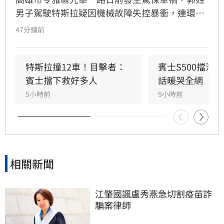
男子駕駛特斯拉疑因機械故障失控暴衝，連環撞
擊12輛汽機車及單車，所幸僅造成3人輕傷。肇
47分鐘前
事車輛最終撞上停放路邊的賓士車才停下，避免
衝入熱鬧的光華夜市。該名賓士車主身分隨後曝
光，竟是擁有1.4萬粉絲的網紅「超級土豆粉」，
特斯拉撞12車！目擊者：
賓士S500擋浩
同時也是嘉義知名甜甜圈店老闆。
賓士擋下救好多人
話暖哭全網
5小時前
9小時前
相關新聞
江肇國諷盧秀燕急切割疫苗詐
騙案律師