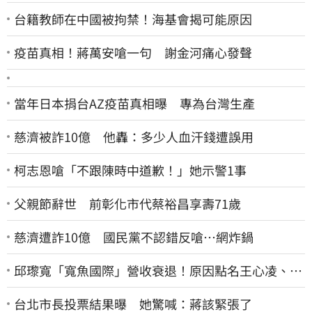
台籍教師在中國被拘禁！海基會揭可能原因
疫苗真相！蔣萬安嗆一句 謝金河痛心發聲
當年日本捐台AZ疫苗真相曝 專為台灣生產
慈濟被詐10億 他轟：多少人血汗錢遭誤用
柯志恩嗆「不跟陳時中道歉！」她示警1事
父親節辭世 前彰化市代蔡裕昌享壽71歲
慈濟遭詐10億 國民黨不認錯反嗆⋯網炸鍋
邱瓈寬「寬魚國際」營收衰退！原因點名王心凌、楊
丞琳網笑翻：太誠實
台北市長投票結果曝 她驚喊：蔣該緊張了