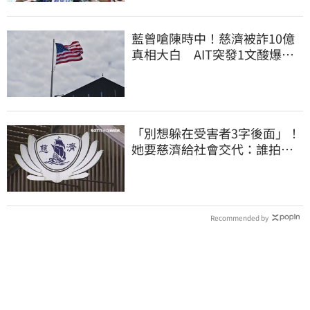
藍曾嗆陳時中！慈濟被詐10億
真相大白 AIT突發1文酸爆…
他笑：真的很會
「別想躲在受害者3字後面」！
她要慈濟給社會交代：誰拍板
付10.6億
Recommended by