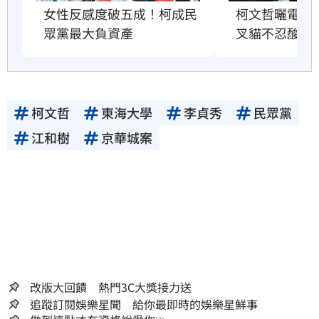
柯文哲曬電子
女性反感度破五成！柯成民
叉貓不忍酸爆
眾黨最大負資產
柯文哲
東海大學
李貞秀
民眾黨
江和樹
京華城案
改版大回饋 熱門3C大獎接力送
追蹤訂閱娛樂星聞 給你最即時的娛樂星鮮事