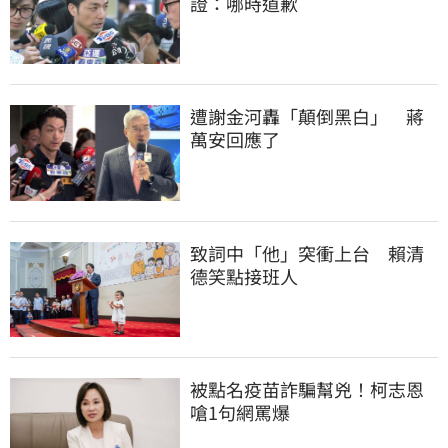
證：哪時道歉
遭謝金河轟「顛倒黑白」　蔣
萬安回應了
致詞中「他」突衝上台　賴清
德笑點接班人
被點名疫苗詐騙幫兇！柯志恩
嗆1句網罵爆