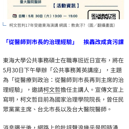
柯文哲判17年受邀東海演講 網諷：教貪汙?（圖／翻攝畫面）
「從醫師到市長的治理經驗」 挨轟改成貪污課
東海大學公共事務碩士在職專班近日宣布，將在
5月30日下午舉辦「公共事務菁英講座」，主題
為「從醫療到政治：從醫師到市長再到主席的治
理經驗」，邀請
柯文哲
擔任主講人。宣傳文宣上
寫明，柯文哲目前為國家治理學院院長，曾任民
眾黨黨主席、台北市長以及台大醫院醫師。
消息曝光後，網路上的批評聲浪幾乎是即時湧