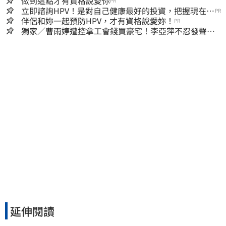
做到這點才有資格說愛你
PR
立即諮詢HPV！是對自己健康最好的投資，把握現在不
PR
嫌晚！
伴侶和妳一起預防HPV，才有資格說愛妳！
PR
獨家／曹雨婷遭控拿工會錢買豪宅！李亞萍不忍發聲：
余天管工會都貼錢
延伸閱讀