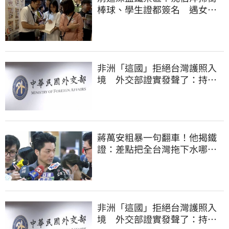
棒球、學生證都簽名 遇女子
叫囂「吵死了」
非洲「這國」拒絕台灣護照入
境 外交部證實發聲了：持續
交涉聯繫
蔣萬安粗暴一句翻車！他揭鐵
證：差點把全台灣拖下水哪時
道歉
非洲「這國」拒絕台灣護照入
境 外交部證實發聲了：持續