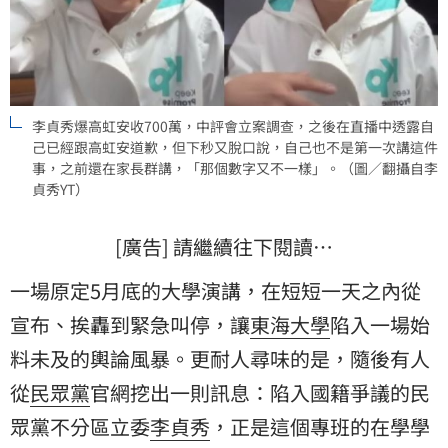
李貞秀爆高虹安收700萬，中評會立案調查，之後在直播中透露自
己已經跟高虹安道歉，但下秒又脫口說，自己也不是第一次講這件
事，之前還在家長群講，「那個數字又不一樣」。（圖／翻攝自李
貞秀YT）
[廣告] 請繼續往下閱讀…
一場原定5月底的大學演講，在短短一天之內從
宣布、挨轟到緊急叫停，讓
東海大學
陷入一場始
料未及的輿論風暴。更耐人尋味的是，隨後有人
從
民眾黨
官網挖出一則訊息：陷入國籍爭議的民
眾黨不分區立委
李貞秀
，正是這個專班的在學學