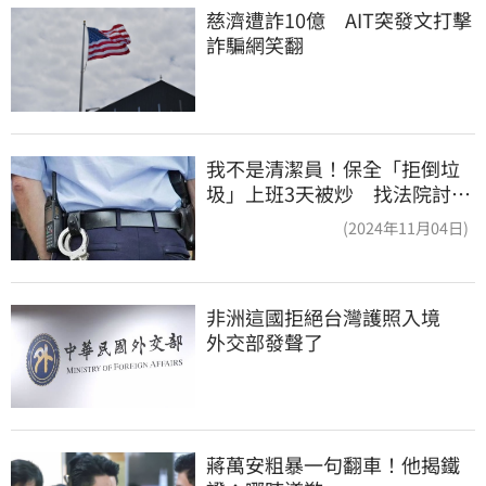
慈濟遭詐10億　AIT突發文打擊
詐騙網笑翻
我不是清潔員！保全「拒倒垃
圾」上班3天被炒 找法院討公
道結果出爐
(2024年11月04日)
非洲這國拒絕台灣護照入境　
外交部發聲了
蔣萬安粗暴一句翻車！他揭鐵