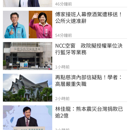
46分鐘前
傅家接班人幕僚酒駕遭移送！
公所火速准辭
54分鐘前
NCC空窗　政院擬授權單位決
行藍牙等業務
1小時前
再點慈濟內部信疑點！學者：
高層嚴重失職
2小時前
林佳龍：熊本震災台灣捐款已
逾2億
2小時前