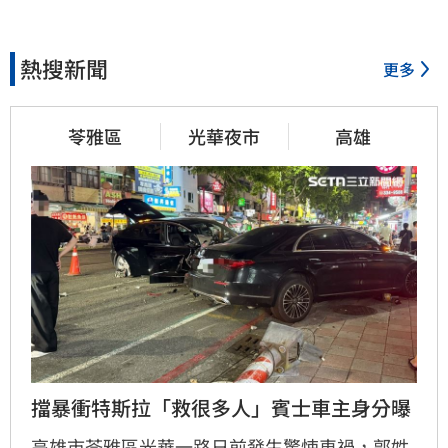
熱搜新聞
更多
苓雅區
光華夜市
高雄
擋暴衝特斯拉「救很多人」賓士車主身分曝
高雄市苓雅區光華一路日前發生驚悚車禍，郭姓