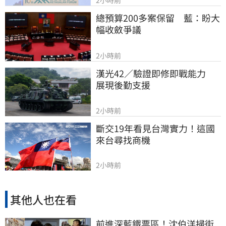
總預算200多案保留　藍：盼大
幅收斂爭議
2小時前
漢光42／驗證即修即戰能力　
展現後勤支援
2小時前
斷交19年看見台灣實力！這國
來台尋找商機
2小時前
其他人也在看
前進深藍鐵票區！沈伯洋掃街