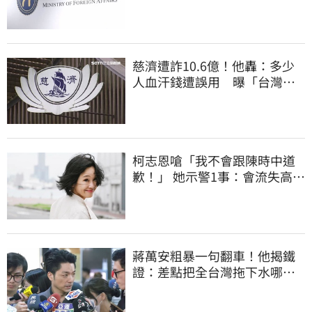
交涉聯繫
慈濟遭詐10.6億！他轟：多少
人血汗錢遭誤用 曝「台灣這
法律」過時百年
柯志恩嗆「我不會跟陳時中道
歉！」 她示警1事：會流失高雄
選票
蔣萬安粗暴一句翻車！他揭鐵
證：差點把全台灣拖下水哪時
道歉