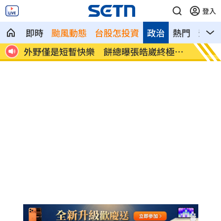
登入
即時
颱風動態
台股怎投資
政治
熱門
影音
法退休
外野僅是短暫快樂 餅總曝張皓崴終極目
想靠正
標