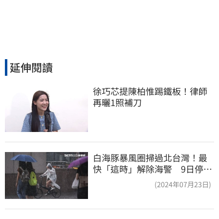
延伸閱讀
徐巧芯提陳柏惟踢鐵板！律師
再曬1照補刀
白海豚暴風圈掃過北台灣！最
快「這時」解除海警 9日停班
停課一覽
(2024年07月23日)