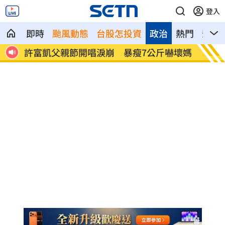
登入
即時
颱風動態
台股怎投資
政治
熱門
影音
增千
許富凱父親節開唱淚崩 暴瘦7公斤嚇壞媽
化身花
曝