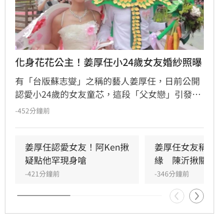
化身花花公主！姜厚任小24歲女友婚紗照曝
有「台版蘇志燮」之稱的藝人姜厚任，日前公開
認愛小24歲的女友童芯，這段「父女戀」引發高
度關注。隨之而來的是女方過往經歷遭起底，包
-452分鐘前
括曾以「余家菁」之名參加宜蘭聯合婚禮的婚姻
史，以及學經歷背景遭受網友質疑。面對感情生
活瞬間變成外界口中的「偵探片」，姜厚任展現
姜厚任認愛女友！阿Ken揪
姜厚任女友稱有
霸氣，公開力挺女友，強調無論對方過去如何，
疑點他罕現身嗆
緣　陳沂揪關鍵
他都深信童芯的人品，並表示自己不會受流言蜚
-421分鐘前
-346分鐘前
語影響。