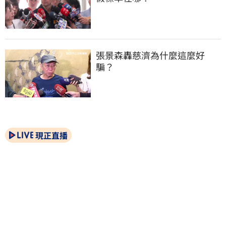
張景森轟慈濟為什麼這麼好
騙？
現正直播