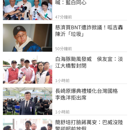
喊：藍白同心
47分鐘前
慈濟買BNT遭詐掀議！呱吉轟
陳沂「垃圾」
50分鐘前
白海豚颱風發威　侯友宜：淡
江大橋暫封閉
1小時前
長崎原爆典禮矮化台灣國格　
李逸洋拒出席
1小時前
簡舒培打臉蔣萬安：巴威沒陸
警卻超前放假