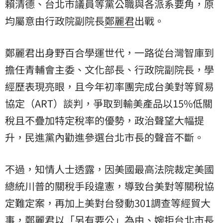
賴清德、台北市議員等黨公職與各派系要角，原
均屬意由行政院副院長
鄭麗君
出戰。
鄭麗君出身野百合學運世代，一路從台灣智庫到
擔任青輔會主委、文化部長、行政院副院長，學
經歷表現亮眼，且今年初率團完成台美對等貿易
協定（ART）談判，爭取到輸美產品以15%低關
稅且不疊加特定稅率的優勢，政治聲望大幅提
升，民進黨內勸進參選台北市長的聲音不斷。
不過，知情人士透露，因美國最高法院裁定美國
總統川普的關稅手段違憲，導致台美對等關稅協
定難定案，再加上美對台發動301調查等經貿大
事，鄭麗君以「另有要公」為由、婉拒台北市長