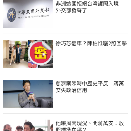
非洲這國拒絕台灣護照入境　
外交部發聲了
徐巧芯翻車？陳柏惟曬2照回擊
慈濟案陳時中歷史平反　蔣萬
安失政治信用
他曝風雨現況、問蔣萬安：放
假標準在哪？