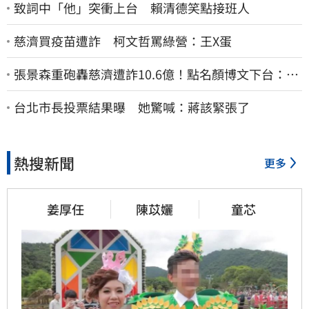
致詞中「他」突衝上台 賴清德笑點接班人
慈濟買疫苗遭詐 柯文哲罵綠營：王X蛋
張景森重砲轟慈濟遭詐10.6億！點名顏博文下台：為
什麼這麼好騙？
台北市長投票結果曝 她驚喊：蔣該緊張了
熱搜新聞
更多
姜厚任
陳苡孋
童芯