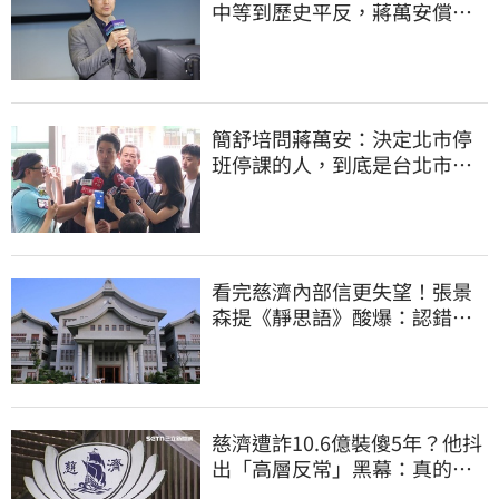
中等到歷史平反，蔣萬安償還
2022政治利息
簡舒培問蔣萬安：決定北市停
班停課的人，到底是台北市
長，還是氣象署？
看完慈濟內部信更失望！張景
森提《靜思語》酸爆：認錯有
那麼難？
慈濟遭詐10.6億裝傻5年？他抖
出「高層反常」黑幕：真的不
知情？