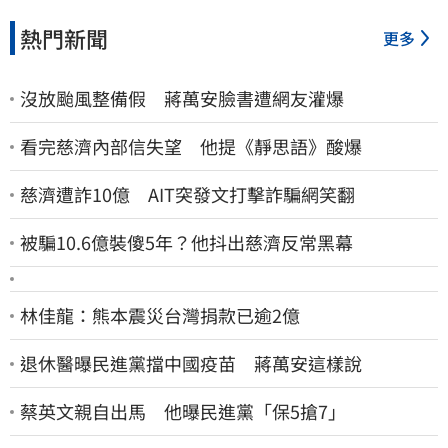
熱門新聞
更多
沒放颱風整備假 蔣萬安臉書遭網友灌爆
看完慈濟內部信失望 他提《靜思語》酸爆
慈濟遭詐10億 AIT突發文打擊詐騙網笑翻
被騙10.6億裝傻5年？他抖出慈濟反常黑幕
林佳龍：熊本震災台灣捐款已逾2億
退休醫曝民進黨擋中國疫苗 蔣萬安這樣說
蔡英文親自出馬 他曝民進黨「保5搶7」