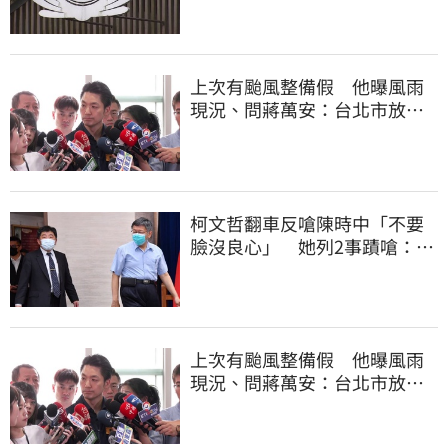
上次有颱風整備假 他曝風雨
現況、問蔣萬安：台北市放假
標準在哪？
柯文哲翻車反嗆陳時中「不要
臉沒良心」 她列2事蹟嗆：沒
人比得過你
上次有颱風整備假 他曝風雨
現況、問蔣萬安：台北市放假
標準在哪？