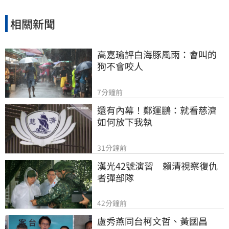
相關新聞
高嘉瑜評白海豚風雨：會叫的
狗不會咬人
7分鐘前
還有內幕！鄭運鵬：就看慈濟
如何放下我執
31分鐘前
漢光42號演習　賴清視察復仇
者彈部隊
42分鐘前
盧秀燕同台柯文哲、黃國昌