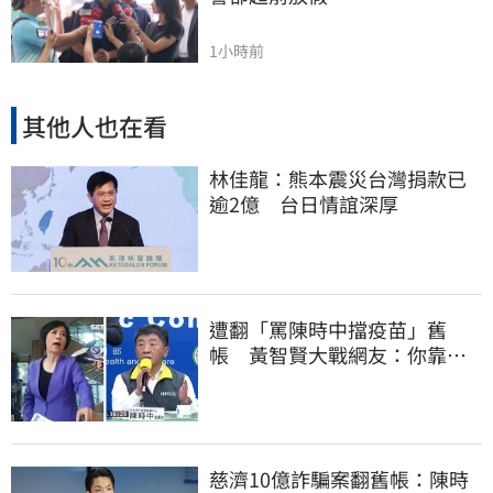
1小時前
其他人也在看
林佳龍：熊本震災台灣捐款已
逾2億 台日情誼深厚
遭翻「罵陳時中擋疫苗」舊
帳 黃智賢大戰網友：你靠我
活下來的
慈濟10億詐騙案翻舊帳：陳時