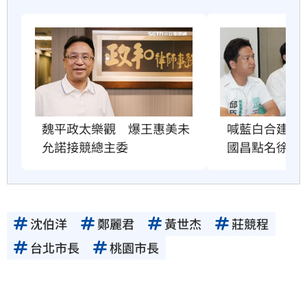
魏平政太樂觀　爆王惠美未
喊藍白合建在
允諾接競總主委
國昌點名徐欣
沈伯洋
鄭麗君
黃世杰
莊競程
台北市長
桃園市長