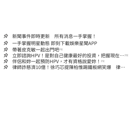
新聞事件即時更新 所有消息一手掌握！
一手掌握明星動態 即刻下載娛樂星聞APP
帶著皮克敏一起出門吧
PR
立即諮詢HPV！是對自己健康最好的投資，把握現在不
PR
嫌晚！
伴侶和妳一起預防HPV，才有資格說愛妳！
PR
律師詐慈濟10億！徐巧芯提陳柏惟踢鐵板網笑爆 律師
再曬1照補刀